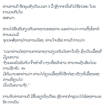
ທ່ານ​ການ​ດີ​ ຖືກ​ຄຸມ​ຂັງ​ເປັນ​ເວ​ລາ 3 ມື້ ຫຼັງ​ຈາກນັ້ນ​ກໍ​ໄດ້​ຖືກ​ປ່ອຍ ໂດຍ​
ການ​ປະ​ກັນ​ໂຕ​
ອອກ​ມາ.
ທ່ານ​ໄດ້​ຢືນ​ຢັນ​ກ່ຽວ​ກັບ​ລາຍ​ງານ​ຂອງ​ທ່ານ ແລະ​ກ່າວ​ວ່າ ການ​ຕັ້ງ​ຂໍ້​ຫາ​ຕໍ່​
ທ່ານແມ່ນ​ມີ
​ຈຸດ​ປະ​ສົງ​ທາງ​ດ້ານ​ການ​ເມືອງ. ທ່ານ​ໂຈ​ເຊັ​ຟ ການ​ດີ ກ່າວ​ວ່າ:
“ເວ​ລາ​ທ່ານ​ຕ້ອງ​ການ​ຢາກ​ລາຍ​ງານ​ກ່ຽວ​ກັບ​ບັນ​ຫາ​ໃດ​ນຶ່ງ ຊຶ່ງ​ເປັ​ນ​ເລື້ອງ​ທີ່​
ມີ​ມູນ​ຄ​ວາມ​
ຈິງແລະ​ພົວ​ພັນ​ກັບ​ເຈົ້າ​ໜ້າ​ທີ່ ບາງ​ເທື່ອ​ນັກ​ຂ່າວ ທ່ານ​ຈະ​ລົງ​ເອີຍ​ດ້ວຍ​
ການ​ຖືກ​ຈັບ. ຈະ
​ມີ​ຄົນ​ມາ​ບອກ​ທ່ານ​ວ່າ ທ່ານ​ໄດ້​ຂຽນ​ເລື້ອງ​ທີ່​ບໍ່​ຖືກ​ຕ້ອງ ທັງໆ​ທີ່ເລື້ອງ​ຂອງ​
ທ່ານ​ທີ່​ຂຽນ​ໄປ​
ນັ້ນ​ເປັນ​ຄວາມ​ຈິງ.”
ການ​ຈັບ​ທ່ານ​ການ​ດີ ມີ​ຂຶ້ນພຽງ​ນຶ່ງ​ເດືອນ ຫຼັງ​ຈາກ​ຕຳ​ຫຼວດ​ໄດ້​ຟ້ອງ​ທ່ານ​ເອ​
ຣິກ ກາ​ເບັນ