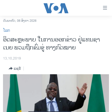
ລິ້ງ
ສຳຫລັບ
ເຂົ້າ
ວັນພະຫັດ, 06 ສິງຫາ 2026
ຫາ
ໂຮມເພຈ
ໂລກ
ຂ້າມ
ລາວ
ອິດ​ສະ​ຫຼະ​ພາບ ໃນ​ການ​ອອກ​ຂ່າວ ຢູ່​ແທນ​ຊາ​
ຂ້າມ
ອາເມຣິກາ
ເນຍ ພວມ​ຖືກ​ຂົ່ມ​ຂູ່ ທາງ​ກົດ​ໝາຍ
ຂ້າມ
ໄປ
ການເລືອກຕັ້ງ ປະທານາທີບໍດີ ສະຫະລັດ 2024
ຫາ
13,10,2019
ຂ່າວ​ຈີນ
ຊອກ
ແຊຣ໌
ຄົ້ນ
ໂລກ
ເອເຊຍ
ອິດສະຫຼະພາບດ້ານການຂ່າວ
ຊີວິດຊາວລາວ
ຊຸມຊົນຊາວລາວ