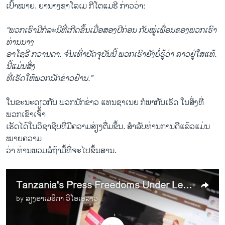
​ເປົ້າ​ໝາຍ. ຍາ​ນາງ​ຊາ​ໂລ​ເມ ກີ​ໂຕ​ແມ​ຣີ ກ່າວ​ວ່າ:
“ພວກ​ເຮົາ​ມີ​ກໍ​ລະ​ນີ​ທີ່​ເກີ​ດ​ຂຶ້ນ​ເມື່ອ​ສອງ​ປີ​ກ່ອ​ນ ກັບໝູ່​ເພື່ອນ​ຂອງ​ພວກ​ເຮົາ ​
ທ່ານນາງ
ອາ​ໂຊ​ຣີ ກວານ​ດາ. ຈົນ​ເທົ່າ​ປັດ​ຈຸ​ບັນ​ນີ້ ພວກ​ເຮົາ​ຍັງ​ບໍ່​ຮູ້​ວ່າ ລາວ​ຢູ່​ໃສ​ແທ້.
ນີ້ແມ່ນ​ສິ່ງ
​ທີ່​ເຮັດ​ໃຫ້​ພວກ​ນັກ​ຂ່າວ​ຢ້ານ.”
ໃນ​ຂະ​ນະ​ດຽວ​ກັນ ພວກ​ນັກ​ຂ່າວ​ ແທນ​ຊາ​ເນຍ ກໍ​ພາ​ກັນ​ເຮັດ ​ໃນ​ສິ່ງ​ທີ່​
ພວກ​ເຂົາ​ເຈົ້າ​
ເຮັດ​ໄດ້ໃນ​ວິ​ຊາ​ຊີບ​ທີ່​ມີ​ຄວາມ​ສ່ຽງ​ຕື່ມ​ຂຶ້ນ. ສຳ​ລັບ​ທ່ານ​ການ​ດີ​ແລ້ວແມ່ນ
ໝາຍ​ຄວາມ ​
ວ່າ ທ່ານ​ພວມ​ລໍ​ຖ້າມື້​ທີ່​ຈະ​ໄປ​ຂຶ້ນ​ສານ.
Tanzania's Press Freedoms Under Legal Threats
by
ສຽງອາເມຣິກາ ວີໂອເອລາວ
No media source currently available