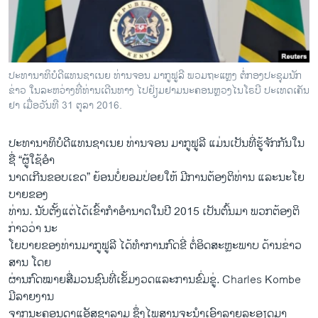
ວິທະຍາສາດ-ເທັກໂນໂລຈີ
ທຸລະກິດ
ພາສາອັງກິດ
ປະ​ທາ​ນາ​ທິ​ບໍ​ດີ​ແທນ​ຊາ​ເນຍ ທ່ານ​ຈອນ ມາ​ກູ​ຟູ​ລີ ພວມ​​ຖະ​ແຫຼງ ຕໍ່​ກອງ​ປະ​ຊຸມ​ນັກ​
ວີດີໂອ
ຂ່າວ ໃນ​ລະ​ຫວ່າງ​ທີ່​ທ່ານ​ເດີນ​ທາງ ໄປ​ຢ້ຽມ​ຢາມ​ນະ​ຄອນ​ຫຼວງ​ໄນ​ໂຣ​ບີ ​ປະ​ເທດ​ເຄັນ​
ຢາ ເມື່ອ​ວັນ​ທີ 31 ຕຸ​ລາ 2016.
ສຽງ
ປະ​ທາ​ນາ​ທິ​ບໍ​ດີ​ແທນ​ຊາ​ເນຍ​ ທ່ານ​ຈອນ ມາ​ກູ​ຟູ​ລີ ແມ່ນ​ເປັນ​ທີ່​ຮູ້​ຈັກ​ກັນ​ໃນ​
ລາຍການກະຈາຍສຽງ
ຕິດຕາມພວກເຮົາ ທີ່
ຊື່ “ຜູ້​ໃຊ້​ອຳ
ລາຍງານ
ນາດ​ເກີນ​ຂອບ​ເຂດ” ຍ້ອນ​ບໍ່​ຍອມ​ປ່ອຍ​ໃຫ້ ​ມີ​ການ​ຕ້ອງ​ຕິທ່ານ​ ແລະນະ​ໂຍ​
ບາຍ​ຂອງ
​ທ່ານ. ນັບ​ຕັ້ງ​ແຕ່​ໄດ້​ເຂົ້າ​ກຳ​ອຳ​ນາດ​ໃນ​ປີ 2015 ເປັນ​ຕົ້ນ​ມາ ພວກຕ້ອງ​ຕິ​
ພາສາຕ່າງໆ
ກ່າວ​ວ່າ ນະ
ໂຍ​ບາຍ​ຂອງ​ທ່ານ​ມາ​ກູ​ຟູ​ລີ ໄດ້​ທຳ​ການ​ກົດ​ຂີ່ ​ຕໍ່​ອິດ​ສະ​ຫຼະ​ພາບ ​ດ້ານ​ຂ່າວ​
ສານ ໂດຍ
​ຜ່ານ​ກົດ​ໝາຍ​ສື່ມວ​ນ​ຊົນ​ທີ່​ເຂັ້ມ​ງວດແລະ​ການ​ຂົ່ມ​ຂູ່. Charles Kombe
ມີ​ລາຍ​ງານ
​ຈາກນະ​ຄອ​ນດາ​ແອັ​ສ​ຊາ​ລາມ​ ຊຶ່ງໄພສານຈະນຳເອົາລາຍລະອຽດມາ