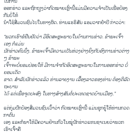
ໃນ​ການ
​ອອກ​ຂ່າວ ແລະ​ຖົກ​ຖຽງ​ວ່າກົດ​ໝາຍ​ເຫຼົ່າ​ນີ້​ແມ່ນ​ມີ​ຄວາມ​ຈຳ​ເປັນ​ເພື່ອ​ປ້ອງ​
ກັນ​ບໍ່​ໃຫ້​
ນຳ​ໃຊ້​ສື່ມວນ​ຊົນ​ໄປ​ໃນ​ທາງ​ຜິດ. ທ່ານ​ແຮ​ຣິ​ສັນ ແອມ​ວາກ​ຢຳ​ບີ​ ກ່າວວ່າ:
“ພວກ​ເຮົາ​ຂໍ​ຢືນ​ຢັດ​ວ່າ ມີ​ອິດ​ສະ​ຫຼະ​ພາບ​ໃນ​ດ້ານ​ການ​ຂ່າວ. ຂ້າ​ພະ​ເຈົ້າ​
ເອງ ​ກໍ​ແມ່ນ
ນັກ​ຂ່າວ​ຄົນ​ນຶ່ງ. ຂ້າ​ພະ​ເຈົ້າ​ມີ​ຄວາມ​ເປັນ​ຫ່ວງ​ຢ່າງ​ຍິ່ງ​ກັບ​ອົງ​ການ​ຂ່າວ​ຕ່າງ
ໆ ຂ້າ​ພະ
​ເຈົ້າ​ຈະ​ບໍ່​ຍອມ​ປ່ອຍ​ໃຫ້ ​ມີ​ການ​ຈຳ​ກັດ​ອິດ​ສະ​ຫຼະ​ພາບ​ໃນ​ການ​ອອກ​ຂ່າວ ບໍ່​
ຍອມ​ເດັດ​
ຂາດ. ສຳ​ລັບ​ນັກ​ຂ່າວ​ແລ້ວ ທ່ານ​ລາຍ​ງານ ​ເລື້ອງ​ລາວ​ຂອງ​ທ່ານ ຕ້ອງ​ຕິ​ລັດ​
ຖະ​ບານ
​ໄດ້ ແຕ່​ເພື່ອ​ຈຸດ​ປະ​ສົງ ​ໃນທາງສ້​າ​ງ​ສັນ​ຕໍ່ປະ​ເທດ​ຊາດ​ບ້ານ​ເມືອງ.”
ແຕ່​ກຸ່ມ​ປົກ​ປ້ອງ​ສື່ມວນ​ຊົນ​ເວົ້າ​ວ່າ ກົດ​ໝາຍ​ເຫຼົ່າ​ນີ້ ​ແມ່ນ​ຊຸກ​ຍູ້​ໃຫ້​ທ່ານກວດ​
ກາ​ຕົນ
​ເອງ ແລະ​ກໍ​ພາ​ໃຫ້​ມີ​ຄວາມ​ຢ້ານ​ກົວ​ໃນ​ໝູ່​ນັກ​ຂ່າວ​ແທນ​ຊາ​ເນຍ​ວ່າ​ພວກ​
ເຂົາເຈົ້າ​ຄື