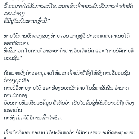
​ນີ້ ຄວນ​ຈະ​ໄດ້​ຮັບ​ການ​ແກ້​ໄຂ. ພວກ​ເຂົາ​ເຈົ້າ​ຄວນ​ຍົກ​ເລີກ​ການ​ຈຳ​ກັດຮັດ​
ແຄບ​ຕ່າງໆ
ທີ່​ມີ​ຢູ່​ໃນ​ກົດ​ໝາຍ​ເຫຼົ່າ​ນີ້.”
ພາຍ​ໃຕ້​ການ​ປົກ​ຄອງ​ຂອງ​ທ່ານຈອນ ມາ​ກູ​ຟູ​ລີ ປະ​ເທດ​ແທນ​ຊາ​ເນຍ​ໄດ້​
ອອກ​ກົດ​ໝາຍ
​ທີ່​ເຂັ້ມ​ງວດ ໃນ​ການ​ກໍ່​ອາ​ຊະ​ຍາ​ກຳ​ທາງ​ອິນ​ເຕີ​ແນັດ ແລະ “ການ​ບໍ​ລິການ​ສື່
ມວນ​ຊົນ.”
ກົດ​ໝາຍ​ດັ່ງ​ກ່າວ​ອະ​ນຸ​ຍາດ​ໃຫ້​ພວກ​ເຈົ້າ​ໜ້າ​ທີ່​ສັ່ງ​ໃຫ້​ອົງ​ການ​ສື່ມວນ​ຊົນ​
ຕ່າງໆ​ຢຸດ​ເຊົາ​
ການ​ບໍ​ລິ​ຫານ​ງານ​ໄດ້ ແລະ​ຟ້ອງ​ພວກ​ນັກ​ຂ່າວ ​ໃນ​ຂໍ້​ຫາ​ຂັດ​ຂືນ ​ອຳ​ນາດ
ການ​ປົກ​ຄອງ
​ຍ້ອນ​ການ​ພິມ​ເຜີຍ​ແຜ່​ຂໍ້​ມູນ ທີ່​ເຫັນ​ວ່າ ​ເປັນ​ໄພ​ຂົ່ມ​ຂູ່​ຕໍ່​ສັນ​ຕິ​ພາບບໍ່​ຖືກ​ຕ້ອງ
ແລະ​ແມ່ນ​
ກະ​ທັງ​ເຮັດ​ໃຫ້​ມີກ​ານ​ເຂົ້າ​ໃຈ​ຜິດ.
ເຈົ້າ​ໜ້າ​ທີ່​ແທນ​ຊາ​ເນຍ ​ໄດ້​ປະ​ຕິ​ເສດ​ວ່າ ບໍ່​ມີ​ການ​ປາບ​ປາມ​ອິດ​ສະ​ຫຼະ​ພາບ​