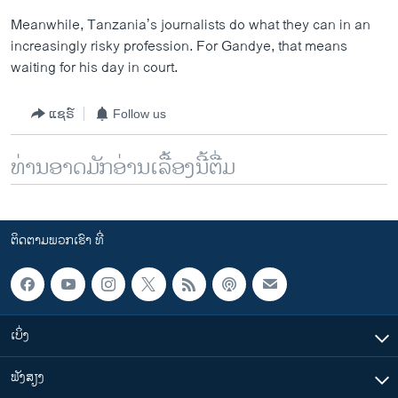
Meanwhile, Tanzania’s journalists do what they can in an
increasingly risky profession. For Gandye, that means
waiting for his day in court.
ແຊຣ໌
Follow us
ທ່ານອາດມັກອ່ານເລື້ອງນີ້ຕື່ມ
ຕິດຕາມພວກເຮົາ ທີ່
ເບິ່ງ
ຟັງສຽງ