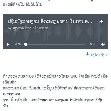
ສະເໜີທ່ານໃນ ອັນດັບຕໍ່ໄປ.
ເຊີນ​ຟັງ​ລາຍ​ງານ ອິດ​ສະ​ຫຼະ​ພາບ ໃນ​ການ​ອອກ​ຂ່າວ ຢູ່​ແທນ​ຊາ​ເນຍ ພວມ​ຖືກ​ຂົ່ມ​ຂູ່ ທາງ​ກົດ​ໝາຍ
by
ສຽງອາເມຣິກາ ວີໂອເອລາວ
No media source currently available
0:00
5:14
ລິງໂດຍກົງ
ຕຳ​ຫຼວດ​ແທນ​ຊາ​ເນຍ ​ໄດ້​ຈັບ​ກຸມ​ນັກ​ຂ່າວ​ໂທ​ລະ​ພາບ ໂຈ​ເຊັ​ຟ ການ​ດີ ເມື່ອ​
ເດືອນ​ສິງ
​ຫາ​ຜ່ານ​ມາ ຍ້ອນ “​ພິມ​ເຜີຍ​ແຜ່ຂໍ້​ມູນ ​ທີ່​ບໍ່​ຖືກ​ຕ້ອງ” ຫຼັງ​ຈ​າກລາວ​ໄດ້​ອອກ​
ອາ​ກາດ​ລາຍ​
ງານ​ເລື້ອງ​ນຶ່ງ ທີ່​ກ່າວ​ຫາ​ຕຳ​ຫຼວດ​ວ່າ ລ່ວງ​ລະ​ເມີດສິດ​ທິ​ຂອງພວກ​ທີ່​ຖືກ​
ຈັບ.