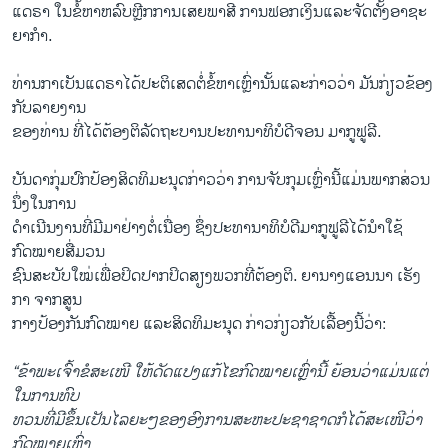
​ແດ​ຣາ ໃນ​ຂໍ້​ຫາ​ຫລົບ​ຫຼີກ​ການ​ເສຍ​ພາ​ສີ ການ​ຟອກ​ເງິນແລະ​ຈັດ​ຕັ້ງ​ອາຊະ​
ຍາ​ກຳ.
ທ່ານ​ກາ​ເບັນ​ແດ​ຣາ​ໄດ້​ປະ​ຕິ​ເສດ​ຕໍ່​ຂໍ້​ຫາ​ເຫຼົ່າ​ນັ້ນແລະ​ກ່າວ​ວ່າ ມັນ​ກ່ຽວ​ຂ້ອງ​
ກັບ​ລາຍ​ງານ
​ຂອງ​ທ່ານ ​ທີ່​ໄດ້​ຕ້ອງ​ຕິ​ລັດ​ຖະ​ບານ​ປະ​ທາ​ນາ​ທິ​ບໍ​ດີ​ຈອນ ມາ​ກູ​ຟູ​ລີ.
ບັນ​ດາ​ກຸ່ມ​ປົກ​ປ້ອງ​ສິດ​ທິ​ມະ​ນຸດ​ກ່າວ​ວ່າ ການ​ຈັບ​ກຸມ​ເຫຼົ່າ​ນີ້​ແມ່ນ​ພາກ​ສ່ວນ​
ນຶ່ງ​ໃນການ
ດຳ​ເນີນ​ງານ​ທີ່​ມີ​ມາ​ຢ່າງ​ຕໍ່​ເນື່ອງ ຊຶ່ງ​ປະ​ທາ​ນາ​ທິ​ບໍ​ດີມາ​ກູ​ຟູ​ລີໄດ້​ນຳ​ໃຊ້​
ກົດໝາຍ​ສື່ມວນ
ຊົນ​ສະ​ບັບ​ໃໝ່ເພື່ອ​ປິດ​ປາກ​ປິດ​ສຽງ​ພວກ​ທີ່​ຕ້ອງ​ຕິ. ຍາ​ນາງ​ແອນ​ນາ ເຮັງ​
ກາ ຈາກ​ສູນ​
ກາງ​ປ້ອງ​ກັນກົດ​ໝາຍ ​ແລະ​ສິດ​ທິ​ມະ​ນຸດ ກ່າວ​ກ່ຽວ​ກັບ​ເລື້ອງນີ້​ວ່າ:
“ຂ້າ​ພະ​ເຈົ້າ​ຂໍ​ສະ​ເໜີ​ ໃຫ້​ດັດ​ແປງ​ແກ້​ໄຂ​ກົດ​ໝາຍ​ເຫຼົ່າ​ນີ້ ຍ້ອນ​ວ່າແມ່ນ​ແຕ່​
ໃນ​ການທົບ
​ທວນ​ທີ່​ມີ​ຂຶ້ນ​ເປັນ​ໄລ​ຍະໆ​ຂອງ​ອົງ​ການ​ສະ​ຫະ​ປະ​ຊາ​ຊາດກໍ​ໄດ້​ສະ​ເໜີ​ວ່າ​
ກົດໝາຍ​ເຫຼົ່າ