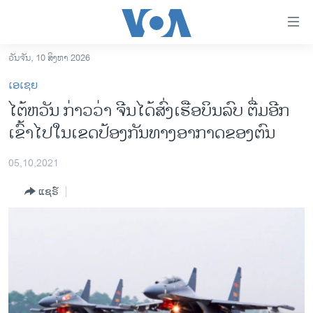
ລິ້ງ
ສຳຫລັບ
ເຂົ້າ
ວັນຈັນ, 10 ສິງຫາ 2026
ຫາ
ໂຮມເພຈ
ເອເຊຍ
ຂ້າມ
ລາວ
ໄຕ້ຫວັນ ກ່າວວ່າ ຈີນໄດ້ສົ່ງເຮືອບິນລົບ ຕື່ມອີກ
ຂ້າມ
ອາເມຣິກາ
ເຂົ້າໄປໃນເຂດປ້ອງກັນທາງອາກາດຂອງຕົນ
ຂ້າມ
ໄປ
ການເລືອກຕັ້ງ ປະທານາທີບໍດີ ສະຫະລັດ 2024
ຫາ
05,10,2021
ຂ່າວ​ຈີນ
ຊອກ
ແຊຣ໌
ຄົ້ນ
ໂລກ
ເອເຊຍ
ອິດສະຫຼະພາບດ້ານການຂ່າວ
ຊີວິດຊາວລາວ
ຊຸມຊົນຊາວລາວ