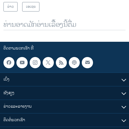
ຂ່າວ
ເອເຊຍ
ທ່ານອາດມັກອ່ານເລື້ອງນີ້ຕື່ມ
ຕິດຕາມພວກເຮົາ ທີ່
ເບິ່ງ
ຟັງສຽງ
ຂ່າວແລະລາຍງານ
ຕິດຕໍ່ພວກເຮົາ