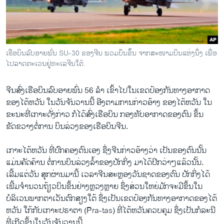
ວິທະຍາສາດ-ເທັກໂນໂລຈີ
ທຸລະກິດ
ພາສາອັງກິດ
ເຮືອບິນລົບອາຍພົ່ນ SU-30 ຂອງຈີນ ພວມບຶນຂຶ້ນ ຈາກສະໜາມບິນແຫ່ງນຶ່ງ ເພື່ອ
ວີດີໂອ
ໄປລາດຕະເວນຢູ່ທະເລຈີນໃຕ້.
ສຽງ
ຈີນສົ່ງເຮືອບິນລົບອາຍພົ່ນ 56 ລຳ ເຂົ້າໄປໃນເຂດປ້ອງກັນທາງອາກາດ
ລາຍການກະຈາຍສຽງ
ຂອງໄຕ້ຫວັນ ໃນວັນຈັນວານນີ້ ອີງຕາມການກ່າວອ້າງ ຂອງໄຕ້ຫວັນ ໃນ
ຕິດຕາມພວກເຮົາ ທີ່
ຂະນະທີ່ເກາະດັ່ງກ່າວ ກໍໄດ້ສົ່ງເຮືອບິນ ກອງທັບອາກາດຂອງຕົນ ຂຶ້ນ
ລາຍງານ
ຂັດຂວາງຕໍ່ການ ບິນລ່ວງຂອງເຮືອບິນຈີນ.
ເກາະໄຕ້ຫວັນ ທີ່ປົກຄອງຕົນເອງ ຊຶ່ງຈີນກ່າວອ້າງວ່າ ເປັນຂອງຕົນນັ້ນ
ພາສາຕ່າງໆ
ແມ່ນຄັດຄ້ານ ຕໍ່ການບິນລ່ວງລ້ຳຂອງປັກກິ່ງ ມາໄດ້ປີກວ່າໆແລ້ວນັ້ນ.
ເລີ້ມແຕ່ວັນ ສຸກຜ່ານມານີ້ ເວລາຈີນສະຫຼອງວັນຊາດຂອງຕົນ ປັກກິ່ງໄດ້
ເພີ້ມຈຳນວນຖ້ຽວບິນຂຶ້ນຢ່າງຫຼວງຫຼາຍ ຊຶ່ງສ່ວນໃຫຍ່ມັກຈະມີຂຶ້ນໃນ
ບໍລິເວນພາກຕາເວັນຕົກສຽງໃຕ້ ຊຶ່ງເປັນເຂດປ້ອງກັນທາງອາກາດຂອງໄຕ້
ຫວັນ ໃກ້ກັບເກາະປຣາຕາ (Pra-tas) ທີ່ໄຕ້ຫວັນຄວບຄຸມ ຊຶ່ງເປັນກໍລະນີ
ທີ່ເກີດຂຶ້ນໃນວັນຈັນວານນີ້.