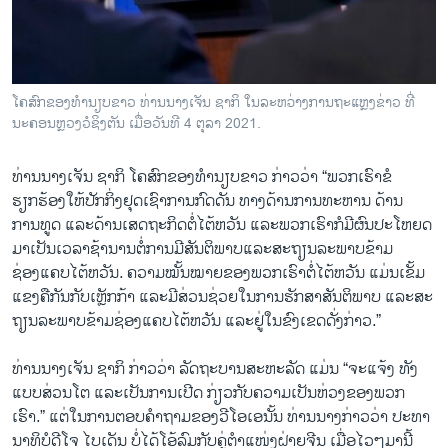
ໂຄສົກຂອງທຳນຽບຂາວ ທ່ານນາງເຈັນ ຊາກິ ໃນລະຫວ່າງການຖະແຫຼງຂ່າວ ທີ່
ນະຄອນຫຼວງວໍຊິງຕັນ ເມື່ອວັນທີ 4 ຕຸລາ 2021.
ທ່ານນາງເຈັນ ຊາກິ ໂຄສົກຂອງທຳນຽບຂາວ ກ່າວວ່າ “ພວກເຮົາຂໍ
ຮຽກຮ້ອງໃຫ້ປັກກິ່ງຢຸດເຊົາການກົດດັນ ທາງດ້ານການທະຫານ ດ້ານ
ການທູດ ແລະດ້ານເສດຖະກິດຕໍ່ໄຕ້ຫວັນ ແລະພວກເຮົາກໍມີຜົນປະໂຫຍດ
ມາເປັນເວລາຊ້ານານຕໍ່ການມີສັນຕິພາບແລະສະຖຽນລະພາບຂ້າມ
ຊ່ອງແຄບໄຕ້ຫວັນ. ຄວາມໝັ້ນໝາຍຂອງພວກເຮົາຕໍ່ໄຕ້ຫວັນ ແມ່ນເຂັ້ມ
ແຂງຄືກັນກັບເຫຼັກກ້າ ແລະມີສ່ວນຊ່ວຍໃນການຮັກສາສັນຕິພາບ ແລະສະ
ຖຽນລະພາບຂ້າມຊ່ອງແຄບໄຕ້ຫວັນ ແລະຢູ່ໃນຂົງເຂດດັ່ງກ່າວ.”
ທ່ານນາງເຈັນ ຊາກິ ກ່າວວ່າ ລັດຖະບານສະຫະລັດ ແມ່ນ “ຈະແຈ້ງ ທັງ
ແບບສ່ວນໂຕ ແລະເປັນການເປີດ ກ່ຽວກັບຄວາມເປັນຫ່ວງຂອງພວກ
ເຮົາ.” ແຕ່ໃນການຕອບຄຳຖາມຂອງວີໂອເອນັ້ນ ທ່ານນາງກ່າວວ່າ ປະທາ
ນາທິບໍດີໂຈ ໄບເດັນ ບໍ່ໄດ້ໂອ້ລົມກັບຄູ່ຕຳແໜ່ງຝ່າຍຈີນ ເມື່ອໄວໆມານີ້