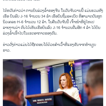
ໄຕ້ຫວັນກ່າວວ່າ ການບິນລ່ວງລ້ຳຂອງຈີນ ໃນວັນຈັນວານນີ້ ແມ່ນຮວມທັງ
ເຮືອ ບິນລົບ J-16 ຈຳນວນ 34 ລຳ ເຮືອບິນຖິ້ມລະເບີດ ທີ່ສາມາດບັນທຸກ
ນິວເຄລຍ H-6 ຈໍານວນ 12 ລໍາ. ໃນຄືນວັນຈັນນີ້ ເຈົ້າໜ້າທີ່ຢູ່ໄທເປ
ລາຍງານວ່າ ຕົນໄດ້ເຫັນເຮືອບິນລົບ J-16 ຈຳນວນຕື່ມອີກ 4 ລຳ ໄດ້ບິນ
ລ່ວງລ້ຳເຂົ້າໄປໃນເຂດອາກາດຂອງຕົນ.
ຂ່າວດັ່ງກ່າວແມ່ນໄດ້ຖືກຕອບໂຕ້ດ້ວຍຄຳເວົ້າທີ່ແຂງຂັນຈາກທຳນຽບ
ຂາວ.