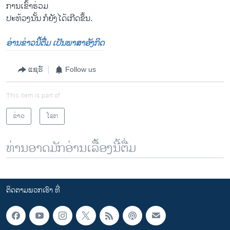
ການເຂົ້າຮ່ວມ
ປະທ້ວງນັ້ນ ກໍຍັງໄດ້ເກີດຂຶ້ນ.
ອ່ານຂ່າວນີ້ຕື່ມ ເປັນພາສາອັງກິດ
ແຊຣ໌
Follow us
This item is part of
ຂ່າວ
ໂລກ
ທ່ານອາດມັກອ່ານເລື້ອງນີ້ຕື່ມ
ຕິດຕາມພວກເຮົາ ທີ່