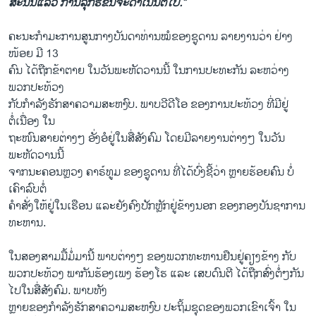
ສະນັ້ນແລ້ວ ການລຸກຮືຂຶ້ນຈະດຳ​ເນີນຕໍ່ໄປ.”
ຄະນະກຳມະການສູນກາງບັນດາທ່ານໝໍຂອງຊູດານ ລາຍງານວ່າ ຢ່າງ
ໜ້ອຍ ມີ 13
ຄົນ ໄດ້ຖືກຂ້າຕາຍ ໃນວັນພະຫັດວານນີ້ ໃນການປະທະກັນ ລະຫວ່າງ
ພວກປະທ້ວງ
ກັບກຳລັງຮັກສາຄວາມສະຫງົບ. ພາບວີດີໂອ ຂອງການປະທ້ວງ ທີ່ມີຢູ່
ຕໍ່ເນື່ອງ ໃນ
ຖະໜົນສາຍຕ່າງໆ ອັ່ງອໍຢູ່ໃນສື່ສັງຄົມ ໂດຍມີລາຍງານຕ່າງໆ ໃນວັນ
ພະຫັດວານນີ້
ຈາກນະຄອນຫຼວງ ຄາຣ໌ທູມ ຂອງຊູດານ ທີ່ໄດ້ບົ່ງຊີ້ວ່າ ຫຼາຍຮ້ອຍຄົນ ບໍ່
ເຄົາລົບຕໍ່
ຄຳສັ່ງໃຫ້ຢູ່ໃນເຮືອນ ແລະຍັງຄົງປັກຫຼັກຢູ່ຂ້າງນອກ ຂອງກອງບັນ​ຊາ​ການ​
ທະ​ຫານ.
ໃນສອງສາມມື້ມໍ່ມານີ້ ພາບຕ່າງໆ ຂອງພວກທະຫານຢືນຢູ່ຄຽງຂ້າງ ກັບ
ພວກປະທ້ວງ ພາກັນຮ້ອງເພງ ຮ້ອງໂຮ ແລະ ເສບດົນຕີ ໄດ້ຖືກສົ່ງຕໍ່ໆກັນ
ໄປໃນສື່ສັງຄົມ. ພາບທັງ
ຫຼາຍຂອງກຳລັງຮັກສາຄວາມສະຫງົບ ປະຖິ້ມຊຸດຂອງພວກເຂົາເຈົ້າ ໃນ