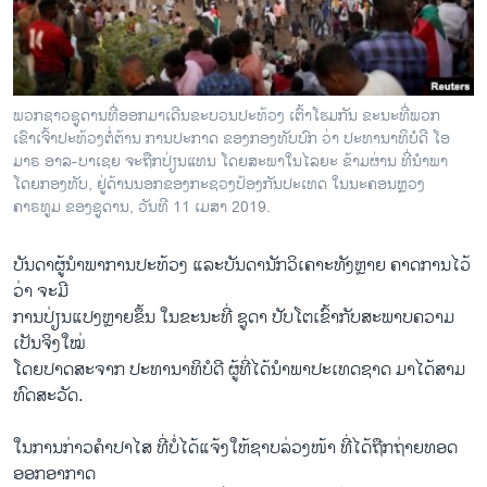
ວິທະຍາສາດ-ເທັກໂນໂລຈີ
ທຸລະກິດ
ພາສາອັງກິດ
ພວກຊາວຊູດານທີ່ອອກມາເດີນຂະບວນປະທ້ວງ ເຕົ້າໂຮມກັນ ຂະນະທີ່ພວກ
ວີດີໂອ
ເຂົາເຈົ້າປະທ້ວງຕໍ່ຕ້ານ ການປະກາດ ຂອງກອງທັບບົກ ວ່າ ປະທານາທິບໍດີ ໂອ
ມາຣ ອາລ-ບາເຊຍ ຈະຖືກປ່ຽນແທນ ໂດຍສະພາໃນໄລຍະ ຂ້າມຜ່ານ ທີ່ນຳພາ
ສຽງ
ໂດຍກອງທັບ, ຢູ່ດ້ານນອກຂອງກະຊວງປ້ອງກັນປະເທດ ໃນນະຄອນຫຼວງ
ຄາຣທູມ ຂອງຊູດານ, ວັນທີ 11 ເມສາ 2019.
ລາຍການກະຈາຍສຽງ
ຕິດຕາມພວກເຮົາ ທີ່
ລາຍງານ
ບັນດາຜູ້ນຳພາການປະທ້ວງ ແລະບັນດານັກວິເຄາະທັງຫຼາຍ ຄາດການໄວ້
ວ່າ ຈະມີ
ການປ່ຽນແປງຫຼາຍຂຶ້ນ ໃນຂະນະທີ່ ຊູດາ ປັບໂຕເຂົ້າກັບສະພາບຄວາມ
ພາສາຕ່າງໆ
ເປັນຈິງໃໝ່
ໂດຍປາດສະຈາກ ປະທານາທິບໍດີ ຜູ້ທີ່ໄດ້ນຳພາປະເທດຊາດ ມາໄດ້ສາມ
ທົດສະວັດ.
ໃນການກ່າວຄຳປາໄສ ທີ່ບໍ່ໄດ້ແຈ້ງໃຫ້ຊາບລ່ວງໜ້າ ທີ່ໄດ້ຖືກຖ່າຍທອດ
ອອກອາກາດ