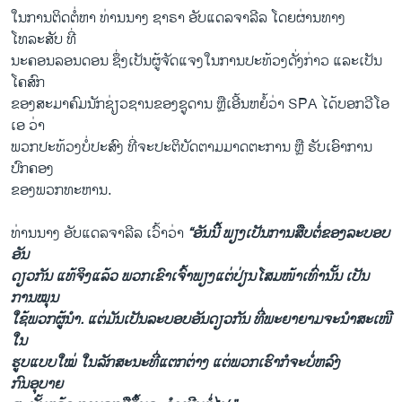
ໃນການຕິດຕໍ່ຫາ ທ່ານນາງ ຊາຣາ ອັບແດລຈາລີລ ໂດຍຜ່ານທາງ
ໂທລະສັບ ​ທີ່
ນະຄອນລອນດອນ ຊຶ່ງເປັນຜູ້ຈັດແຈງໃນການປະທ້ວງດັ່ງກ່າວ ແລະເປັນ
ໂຄສົກ
ຂອງສະມາຄົມນັກຊ່ຽວຊານຂອງຊູດານ ຫຼືເອີ້ນຫຍໍ້ວ່າ SPA ໄດ້ບອກວີໂອ
ເອ ວ່າ
ພວກປະທ້ວງບໍ່ປະສົງ ທີ່ຈະປະຕິບັດຕາມມາດຕະການ ຫຼື ຮັບເອົາການ
ປົກຄອງ
ຂອງພ​ວກ​ທະ​ຫານ.
ທ່ານນາງ ອັບແດລຈາລີລ ເວົ້າວ່າ
“ອັນນີ້ ພຽງເປັນການສືບຕໍ່ຂອງລະບອບ
ອັນ
ດຽວກັນ ແທ້ຈິງແລ້ວ ພວກເຂົາເຈົ້າພຽງແຕ່ປ່ຽນໂສມໜ້າເທົ່ານັ້ນ ເປັນ
ການໝຸນ
ໃຊ້ພວກຜູ້ນຳ. ແຕ່ມັນເປັນລະບອບອັນດຽວກັນ ທີ່ພະຍາຍາມຈະນຳສະເໜີ
ໃນ
ຮູບແບບໃໝ່ ໃນລັກສະນະທີ່ແຕກຕ່າງ ແຕ່ພວກເຮົາກໍຈະບໍ່ຫລົງ
ກົນອຸບາຍ