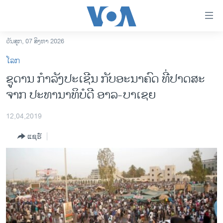
ລິ້ງ
ສຳຫລັບ
ເຂົ້າ
ວັນສຸກ, 07 ສິງຫາ 2026
ຫາ
ໂຮມເພຈ
ໂລກ
ຂ້າມ
ລາວ
ຊູດານ ກຳລັງປະເຊີນ ກັບອະນາຄົດ ທີ່​ປາດ​ສະ
ຂ້າມ
ອາເມຣິກາ
ຈາກ ປະທານາທິບໍດີ ອາລ-ບາເຊຍ
ຂ້າມ
ໄປ
ການເລືອກຕັ້ງ ປະທານາທີບໍດີ ສະຫະລັດ 2024
ຫາ
12,04,2019
ຂ່າວ​ຈີນ
ຊອກ
ແຊຣ໌
ຄົ້ນ
ໂລກ
ເອເຊຍ
ອິດສະຫຼະພາບດ້ານການຂ່າວ
ຊີວິດຊາວລາວ
ຊຸມຊົນຊາວລາວ