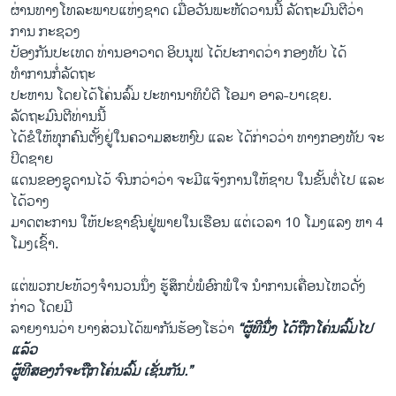
ຜ່ານທາງໂທລະພາບແຫ່ງຊາດ ເມື່ອວັນພະຫັດວານນີ້ ລັດຖະມົນຕີວ່າ
ການ ກະຊວງ
ປ້ອງກັນປະເທດ ທ່ານອາວາດ ອິບນຸຟ ໄດ້ປະກາດວ່າ ກອງທັບ ໄດ້
ທຳການກໍ່ລັດຖະ
ປະຫານ ໂດຍໄດ້ໂຄ່ນລົ້ມ ປະທານາທິບໍດີ ໂອມາ ອາລ-ບາເຊຍ.
ລັດຖະມົນຕີທ່ານນີ້
ໄດ້ຂໍໃຫ້ທຸກ​ຄົນ​ຕັ້ງ​ຢູ່​ໃນຄວາມສະຫງົບ ແລະ ໄດ້ກ່າວວ່າ ທາງກອງທັບ ຈະ
ປິດຊາຍ
ແດນຂອງຊູດານໄວ້ ຈົນກວ່າວ່າ ຈະມີແຈ້ງການໃຫ້​ຊາບ ໃນຂັ້ນຕໍ່ໄປ ແລະ
ໄດ້ວາງ
ມາດຕະການ ໃຫ້ປະຊາຊົນຢູ່ພາຍໃນເຮືອນ ແຕ່​ເວ​ລາ 10 ໂມງແລງ ຫາ 4
ໂມງເຊົ້າ.
ແຕ່ພວກປະທ້ວງຈຳນວນນຶ່ງ ຮູ້ສຶກບໍ່ພໍອົກພໍໃຈ ນຳການເຄື່ອນໄຫວດັ່ງ
ກ່າວ ໂດຍມີ
ລາຍງານວ່າ ບາງສ່ວນໄດ້ພາກັນຮ້ອງໂຮວ່າ
“ຜູ້ທີນຶ່ງ ໄດ້ຖືກໂຄ່ນລົ້ມໄປ
ແລ້ວ
ຜູ້ທີສອງກໍຈະຖືກ​ໂຄ່ນລົ້ມ ເຊັ່ນກັນ.”