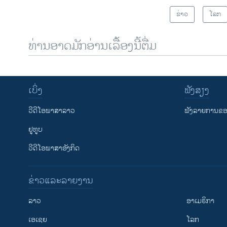
ຂ່າວ
ໂລກ
ທ່ານອາດມັກອ່ານເລື້ອງນີ້ຕື່ມ
ເບິ່ງ
ຟັງສຽງ
ວີດີໂອພາສາລາວ
ຟັງລາຍການຂອງ
ຢູທູບ
ວີດີໂອພາສາອັງກິດ
ຂ່າວແລະລາຍງານ
ລາວ
ອາເມຣິກາ
ເອເຊຍ
ໂລກ