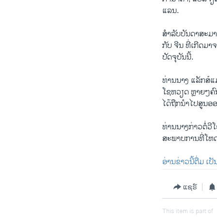
ແລນ.
ສຳລັບບັນດາສະມາຊິ
ກັບ ຈີນ ທີ່ເກີດມ
ປັດຈຸບັນນີ້.
ທ່ານນາງ ແລັກສ໌
ໂຊຫວຽດ ຫຼາຍໆຄົ
ໄດ້ຖືກນຳໄປສູນອ
ທ່ານນາງກ່າວຕໍ່ວ
ສະພາບການທີ່ໂຫດຮ້
ອ່ານຂ່າວນີ້ຕື່ມ ເ
ແຊຣ໌
This item is part of