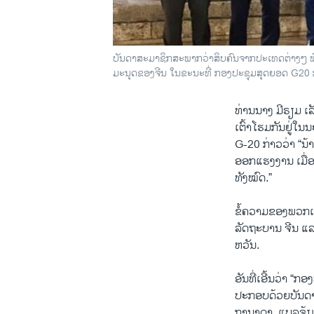
ບັນດາສະມາຊິກສະພາກວ່າສິບຄົນຈາກປະເທດຕ່າງໆ ພ້ອມ
ມະນຸດຂອງຈີນ ໃນຂະນະທີ່ ກອງປະຊຸມສຸດຍອດ G20 ກຳ
ທ່ານນາງ ມີຣຽມ ເ
ເຕົ້າໂຮມກັນຢູ່ໃ
G-20 ກ່າວວ່າ “ນ້າ
ອອກແຮງງານ ເມື່
ທັງໝົດ.”
ຂໍ້ຄວາມຂອງພວກເຂົາ
ລັດຖະບານ ຈີນ ແລ
ຫວັນ.
ອັນທີ່ເອີ້ນວ່າ “ກ
ປະກອບດ້ວຍບັນດາສ
ການາດາ, ແບລຈ້ຽມ,