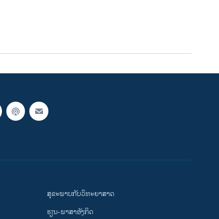
ສຸຂະພາບກັບວິທະຍາສາດ
ຮຽນ-ພາສາອັງກິດ