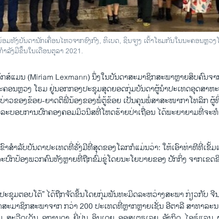
ທັງບັນດານັກເຄື່ອນໄຫວຈາກຮົງກົງ, ທິເບດ, ຊິນຈຽງ ເຕົ້າໂຮມກັນໃນນະຄອນຫຼວງໂຣ
ລັງມີຂຶ້ນໃນເດືອນຕຸລາ 2021.
ລັກສ໌ແມນ (Miriam Lexmann) ນຶ່ງໃນບັນດາສະມາຊິກສະພາຫຼາຍສິບຄົນຈາກທົ
ນນະຄອນຫຼວງ ໂຣມ ຢູ່ນອກກອງປະຊຸມສຸດຍອດກຸ່ມບັນດາຜູ້ນຳປະເທດອຸດສາຫະ
ບ່າວຂອງຂ້ອຍ-ຍາດຕິພີ່ນ້ອງຂອງພໍ່ຕູ້ຂ້ອຍ ເປັນຄຸນພໍ່ສາສະໜາກາໂທລິກ ຜູ້ທີ່ຖ
ອລະບອບການປົກຄອງຄອມມິວນິສທີ່ໂຫດຮ້າຍປ່າເຖື່ອນ ໄດ້ພະຍາຍາມທີ່ຈ
ສຳລັບບັນດາປະເທດທີ່ຮັ່ງມີທີ່ສຸດຂອງໂລກກໍແມ່ນວ່າ: ໃຫ້ເອົາທ່າທີທີ່ເຂັ້ມແຂ
ະປົກປ້ອງພວກຄົນທັງຫຼາຍທີ່ຖືກຂົ່ມຂູ່ໂດຍນະໂຍບາຍຂອງ ປັກກິ່ງ ຈາກເຂດຊ
ອງປະຊຸມຕອບໂຕ້” ໄດ້ຖືກຈັດຂຶ້ນໂດຍກຸ່ມພັນທະມິດລະຫວ່າງສະພາ ກ່ຽວກັບ ຈີນ 
ະມາຊິກສະພາຈາກ ກວ່າ 200 ປະເທດທີ່ຫຼາກຫຼາຍເຊັ່ນ ອີຕາລີ ສາທາລະນະ
 ສະວີດເດັນ, ອູການດາ, ຍີ່ປຸ່ນ, ອິນເດຍ, ອອສເຕຣເລຍ, ອັງກິດ, ໄອຣ໌ແລນ, ຝ