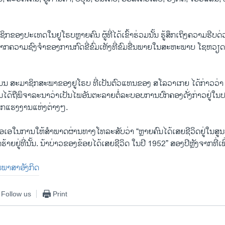
ກຂອງປະເທດໃນຢູໂຣບຫຼາຍຄົນ ຜູ້ທີ່ໄດ້ເຂົ້າຮ່ວມນັ້ນ ຮູ້ສຶກເຖິງຄວາມຮີບ
າຈາກຄວາມຊົງຈຳຂອງການກົດຂີ່ຂົ່ມເຫັງທີ່ຂົມຂື່ນພາຍໃນສະຫະພາບ ໂຊຫວຽດ ທີ
ແມນ ສະມາຊິກສະພາຂອງຢູໂຣບ ທີ່ເປັນຕົວແທນຂອງ ສໂລວາເກຍ ໄດ້ກ່າວວ່
ນໄດ້ຖືພິຈາລະນາວ່າເປັນໄພອັນຕະລາຍຕໍ່ລະບອບການປົກຄອງດັ່ງກ່າວຢູ່
ອກແຮງງານແຫ່ງຕ່າງໆ.
ີໂອເອໃນການໃຫ້ສຳພາດຜ່ານທາງໂທລະສັບວ່າ “ຫຼາຍຄົນໄດ້ເສຍຊີວິດຢູ່ໃນສູນ
າຍຢູ່ທີ່ນັ້ນ. ນ້າບ່າວຂອງຂ້ອຍໄດ້ເສຍຊີວິດ ໃນປີ 1952” ສອງປີຫຼັງຈາກທີ່ເພ
ປັນພາສາອັງກິດ
Follow us
Print