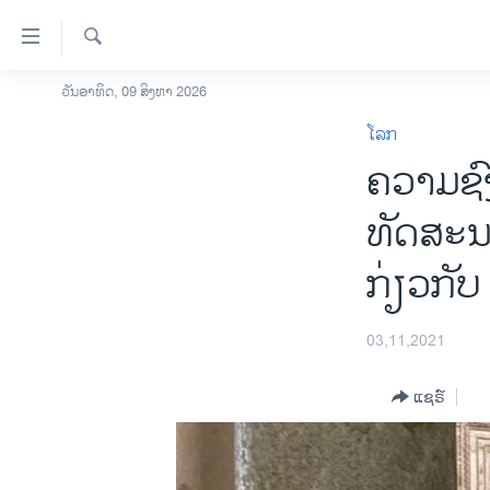
ລິ້ງ
ສຳຫລັບ
ເຂົ້າ
ຄົ້ນຫາ
ວັນອາທິດ, 09 ສິງຫາ 2026
ໂຮມເພຈ
ຫາ
ໂລກ
ລາວ
ຂ້າມ
ຄວາມຊົ
ຂ້າມ
ອາເມຣິກາ
ຂ້າມ
ການເລືອກຕັ້ງ ປະທານາທີບໍດີ ສະຫະລັດ
ທັດສະນ
ໄປ
2024
ຫາ
ກ່ຽວກັບ
ຂ່າວ​ຈີນ
ຊອກ
ຄົ້ນ
ໂລກ
03,11,2021
ເອເຊຍ
ອິດສະຫຼະພາບດ້ານການຂ່າວ
ແຊຣ໌
ຊີວິດຊາວລາວ
ຊຸມຊົນຊາວລາວ