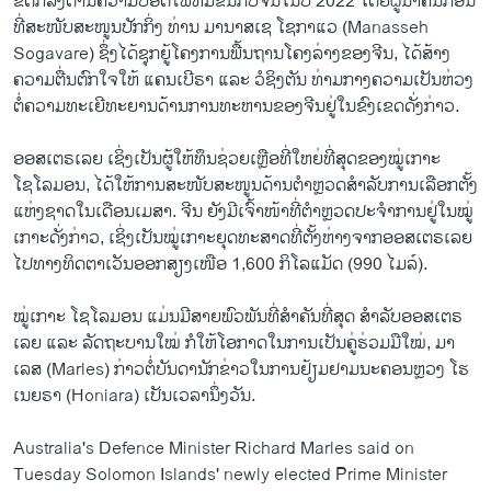
ຂໍ້​ຕົກລົງ​ດ້ານ​ຄວາມ​ປອດ​ໄພ​ທີ່​ມີ​ຂຶ້ນ​ກັບ​ຈີນ​ໃນ​ປີ 2022 ​ໂດຍ​ຜູ້ນຳຄົນກ່ອນ
ທີ່ສະໜັບສະໜູນ​ປັກ​ກິ່ງ ທ່ານ ມານາສເຊ ໂຊກາແວ (Manasseh
Sogavare) ຊຶ່ງ​ໄດ້​ຊຸກຍູ້​ໂຄງການ​ພື້ນຖານ​ໂຄງ​ລ່າງ​ຂອງ​ຈີນ, ​ໄດ້​ສ້າງ​
ຄວາມຕື່ນ​ຕົກ​ໃຈໃຫ້ ແຄນ​ເບີ​ຣາ ​ແລະ ​ວໍ​ຊິງ​ຕັນ ທ່າມກາງ​ຄວາມ​ເປັນ​ຫ່ວງ​
ຕໍ່​ຄວາມ​ທະ​ເຍີທະ​ຍານ​ດ້ານ​ການ​ທະຫານ​ຂອງ​ຈີນຢູ່​ໃນ​ຂົງ​ເຂດດັ່ງກ່າວ.
ອອສເຕຣເລຍ ເຊິ່ງເປັນຜູ້ໃຫ້ທຶນຊ່ວຍເຫຼືອທີ່ໃຫຍ່ທີ່ສຸດຂອງໝູ່ເກາະ
ໂຊໂລມອນ, ໄດ້ໃຫ້ການສະໜັບສະໜູນດ້ານຕຳຫຼວດສຳລັບການເລືອກຕັ້ງ
ແຫ່ງຊາດໃນເດືອນເມສາ. ຈີນ​ ຍັງ​ມີ​ເຈົ້າໜ້າ​ທີ່​ຕຳ​ຫຼວດປະຈຳການ​ຢູ່​ໃນໝູ່​
ເກາະ​ດັ່ງ​ກ່າວ, ເຊິ່ງເປັນໝູ່ເກາະຍຸດທະສາດທີ່ຕັ້ງຫ່າງຈາກອອສເຕຣເລຍ
ໄປທາງທິດ​ຕາ​ເວັນ​ອອກ​ສຽງ​ເໜືອ​ 1,600 ກິ​ໂລ​ແມັດ (990 ໄມລ໌).
ໝູ່​ເກາະ ໂຊໂລມອນ ແມ່ນ​ມີສາຍ​ພົວ​ພັນ​ທີ່​ສຳ​ຄັນທີ່ສຸດ ​ສຳ​ລັບອອສເຕຣ
ເລຍ ແລະ ລັດ​ຖະ​ບານ​ໃໝ່​ ກໍໃຫ້​ໂອ​ກາດໃນ​ການເປັນ​ຄູ່​ຮ່ວມ​ມື​ໃໝ່, ມາ
ເລສ (Marles) ກ່າວ​ຕໍ່​ບັນ​ດາ​ນັກ​ຂ່າວ​ໃນ​ການ​ຢ້ຽມ​ຢາມນະຄອນຫຼວງ ໂຮ
ເນຍຣາ (Honiara) ເປັນ​ເວ​ລາ​ນຶ່ງ​ວັນ.
Australia's Defence Minister Richard Marles said on
Tuesday Solomon Islands' newly elected Prime Minister