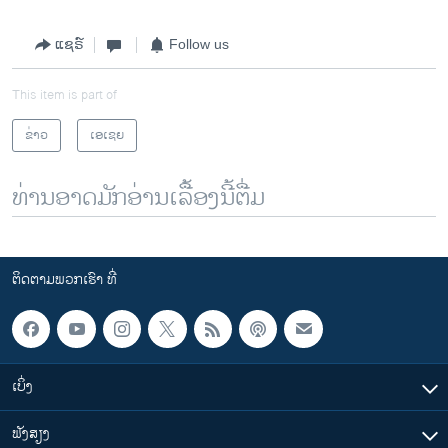
ແຊຣ໌
Follow us
This item is part of
ຂ່າວ
ເອເຊຍ
ທ່ານອາດມັກອ່ານເລື້ອງນີ້ຕື່ມ
ຕິດຕາມພວກເຮົາ ທີ່
ເບິ່ງ
ຟັງສຽງ