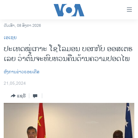
ລິ້ງ
ສຳຫລັບ
ເຂົ້າ
ວັນເສົາ, 08 ສິງຫາ 2026
ຫາ
ໂຮມເພຈ
ເອເຊຍ
ຂ້າມ
ລາວ
ປະເທດໝູ່ເກາະ ໂຊໂລມອນ ບອກກັບ ອອສເຕຣ
ຂ້າມ
ອາເມຣິກາ
ເລຍ ວ່າຕົນຈະທົບທວນຄືນດ້ານຄວາມປອດໄພ
ຂ້າມ
ໄປ
ການເລືອກຕັ້ງ ປະທານາທີບໍດີ ສະຫະລັດ 2024
ຫາ
ອົງການຂ່າວຣອຍເຕີສ
ຂ່າວ​ຈີນ
ຊອກ
21,05,2024
ຄົ້ນ
ໂລກ
ແຊຣ໌
ເອເຊຍ
ອິດສະຫຼະພາບດ້ານການຂ່າວ
ຊີວິດຊາວລາວ
ຊຸມຊົນຊາວລາວ