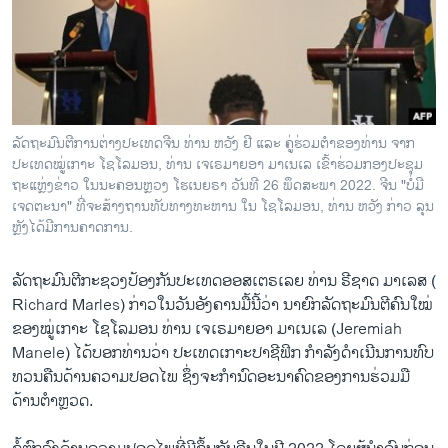
ວິທະຍາສາດ-ເທັກໂນໂລຈີ
ທຸລະກິດ
ພາສາອັງກິດ
ວີດີໂອ
ລັດຖະມົນຕີການຕ່າງປະເທດຈີນ ທ່ານ ຫວັງ ຢີ ແລະ ຄູ່ຮ່ວມຕຳຂອງທ່ານ ຈາກ
ສຽງ
ປະເທດໝູ່ເກາະ ໂຊໂລມອນ, ທ່ານ ເຈເຣມາຍອາ ມາເນເລ ເຂົ້າຮ່ວມກອງປະຊຸມ
ຖະແຫຼ່ງຂ່າວ ໃນນະຄອນຫຼວງ ໂຮເນຍຣາ ວັນທີ 26 ພຶດສະພາ 2022. ຈີນ "ບໍ່ມີ
ລາຍການກະຈາຍສຽງ
ເຈດຕະນາ" ທີ່ຈະສ້າງຖານທັບທາງທະຫານ ໃນ ໂຊໂລມອນ, ທ່ານ ຫວັງ ກ່າວ ລຸນ
ຕິດຕາມພວກເຮົາ ທີ່
ຫຼັງໄດ້ມີການຄາດການ.
ລາຍງານ
ລັດຖະມົນຕີກະຊວງປ້ອງກັນປະເທດອອສເຕຣເລຍ ທ່ານ ຣີຊາດ ມາເລສ (
Richard Marles) ກ່າວໃນວັນອັງຄານມື້ນີ້ວ່າ ນາຍົກລັດຖະມົນຕີຄົນໃໝ່
ພາສາຕ່າງໆ
ຂອງໝູ່ເກາະ ໂຊໂລມອນ ທ່ານ ເຈເຣມາຍອາ ມາເນເລ (Jeremiah
Manele) ໄດ້ບອກທ່ານວ່າ ປະເທດເກາະປາຊີຟິກ ກຳລັງດຳເນີນການທົບ
ທວນຄືນດ້ານຄວາມປອດໄພ ຊຶ່ງຈະກຳນົດອະນາຄົດຂອງການຮ່ວມມື
ດ້ານຕຳຫຼວດ.