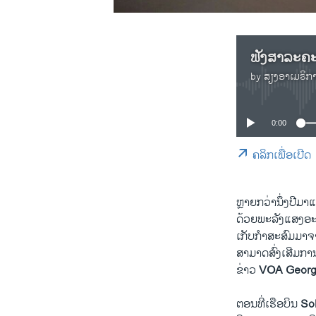
by
ສຽງອາເມຣິກ
0:00
ຄລິກເພື່ອເປີດ
ຫຼາຍ​ກວ່າ​ນຶ່ງ​ປີ​ມ
ດ້ວຍ​ພະລັງ​ແສງ​ອະທິ
ເກັບ​ກຳ​ສະ​ສົມ​ມາ
ສາມາດ​ສົ່ງ​ເສີມ​ກາ
ຂ່າວ
VOA Georg
ຕອນ​ທີ່​ເຮືອບິນ
So