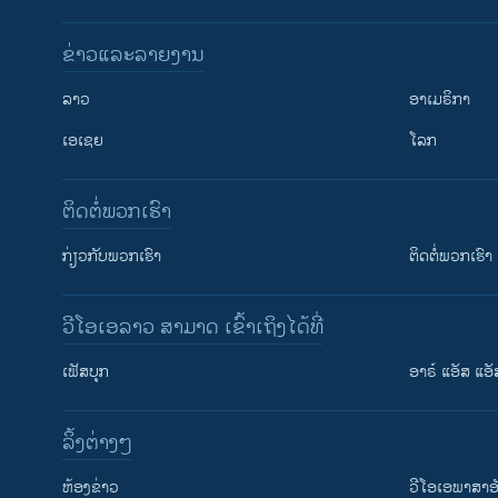
ຂ່າວແລະລາຍງານ
ລາວ
ອາເມຣິກາ
ເອເຊຍ
ໂລກ
ຕິດຕໍ່ພວກເຮົາ
ກ່ຽວກັບພວກເຮົາ
ຕິດຕໍ່ພວກເຮົາ
ວີໂອເອລາວ ສາມາດ ເຂົ້າເຖິງໄດ້ທີ່
ເຟັສບຸກ
ອາຣ໌ ແອັສ ແອັ
​ລິ້ງ​ຕ່າງໆ
ຕິດຕາມພວກເຮົາ ທີ່
​ຫ້ອງ​ຂ່າວ
ວີ​ໂອ​ເອ​ພາ​ສາ​ອ