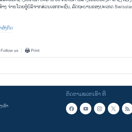
ນ​ສ້າງ ຈ່າຍ​ໂດຍຜູ້​ບໍລິຈາກ​ສ່ວນເອກ​ກະ​ຊົນ, ລັດຖະບານ​ຂອງປະ​ເທດ Swissl
າອັງກິດ
Follow us
Print
ຕິດຕາມພວກເຮົາ ທີ່
ເຮົາ