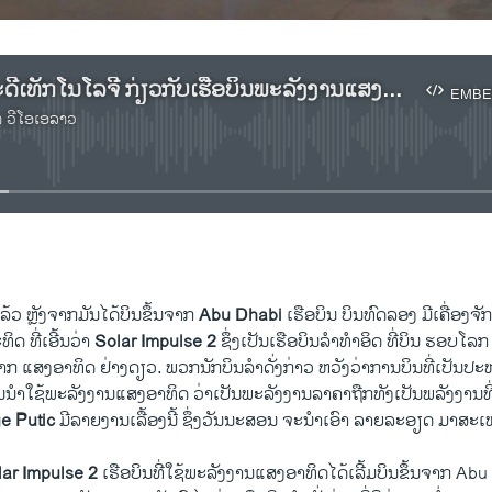
ຟັງສາລະຄະດີເທັກໂນໂລຈີ ກ່ຽວກັບເຮືອບິນ​​ພະລັງງານ​ແສງ​ອາທິດ​
EMBE
າ ວີໂອເອລາວ
No media source currently available
EMBED
າແລ້ວ ຫຼັງ​ຈາກ​ມັນໄດ້ບິນ​ຂຶ້ນ​ຈາກ
Abu Dhabi
​ເຮືອບິນ​ ບິນ​ທົດ​ລອງ ມີ​ເຄື່ອງຈັກ
​ດ ທີ່​ເອີ້ນ​ວ່າ
Solar Impulse 2
ຊຶ່ງ​ເປັນ​ເຮືອບິນ​ລຳ​ທຳ​ອິດ ທີ່​ບິນ​ ຮອບ​ໂລກ 
​ຈາກ​ ແສງ​ອາທິດ ຢ່າງດຽວ. ພວກ​ນັກ​ບິນລຳດັ່ງກ່າວ ຫວັງ​ວ່າ​ການບິນທີ່ເປັນປະ
ນ​ນຳ​ໃຊ້​ພະລັງງານ​ແສງ​ອາທິດ ວ່າ​ເປັນ​ພະລັງງານ​ລາຄາ​ຖືກ​ທັງ​ເປັນພລັງ​ງານ​ທີ
e Putic
ມີລາຍ​ງານເລື້ອງນີ້​ ​ຊຶ່ງວັນນະ​ສອນ ຈະ​ນຳເອົາ ລາຍ​ລະອຽດ ​ມາສະ​ເໜ
lar Impulse 2
​ເຮືອບິນ​ທີ່​ໃຊ້​ພະລັງງານ​ແສງ​ອາທິດ​ໄດ້​ເລີ້ມ​ບິນ​ຂຶ້ນ​ຈາກ Ab