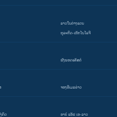
ລາວໃນຕ່າງແດນ
ທຸລະກິດ-ເທັກໂນໂລຈີ
ຟັງພອດແຄັສຕ໌
ສ
ຈອງອີເມລຂ່າວ
ັງ​ກິດ
ອາຣ໌ ແອັຟ ເອ-ລາວ