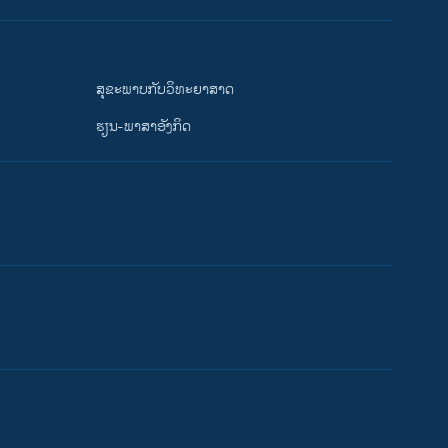
ສຸຂະພາບກັບວິທະຍາສາດ
ຮຽນ-ພາສາອັງກິດ