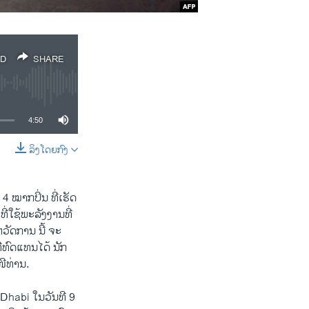
D
SHARE
4:50
ລິງໂດຍກົງ
SHARE
 4 ​ໝາກປິ່ນ ທີ່​ເຮັດ​
ທີ່​ໃຊ້​ພະລັງງານທີ່​
ຫວັດການ ນີ້ ຈະ​
່​ທົດ​ແທນ​ໄດ້ ນັກ
ີ​ທ່ານ.
u Dhabi ​ໃນ​ວັນ​ທີ 9