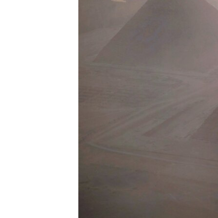
ວິທະຍາສາດ-ເທັກໂນໂລຈີ
ທຸລະກິດ
ພາສາອັງກິດ
ວີດີໂອ
ສຽງ
ລາຍການກະຈາຍສຽງ
ລາຍງານ