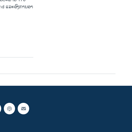
and ​ແລະອົງການ​ອາ