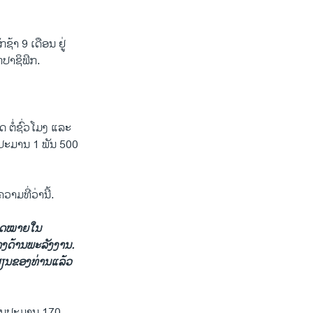
ຊ້າ 9 ​ເດືອນ ​ຢູ່
​ປາຊິ​ຟິກ.
ຕໍ່​ຊົ່ວ​ໂມງ ​ແລະ​
ົງ ປະມານ 1 ພັນ 500
ມ​ທີ່​ວ່າ​ນີ້.
າດໝາຍ​ໃນ​
າງ​ດ້ານ​ພະລັງງານ.
​ຜຽນຂອງທ່ານ​ແລ້ວ​
​ເງິນ​ປະມານ 170