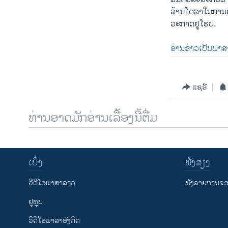
ລ້ານ​ໂດ​ລາ​ໃນ​ກາ
ວະ​ກາດຢູ​ໂຣບ.
ອ່ານຂ່າວເປັນພາສ
ແຊຣ໌
ທ່ານອາດມັກອ່ານເລື້ອງນີ້ຕື່ມ
ເບິ່ງ
ຟັງສຽງ
ວີດີໂອພາສາລາວ
ຟັງລາຍການຂອງ
ຢູທູບ
ວີດີໂອພາສາອັງກິດ