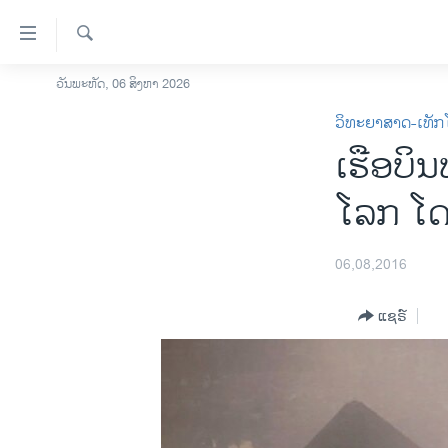
ລິ້ງ
ສຳຫລັບ
ເຂົ້າ
ຄົ້ນຫາ
ວັນພະຫັດ, 06 ສິງຫາ 2026
ໂຮມເພຈ
ຫາ
ວິທະຍາສາດ-ເທັກ
ລາວ
ຂ້າມ
ເຮືອບິ
ຂ້າມ
ອາເມຣິກາ
ຂ້າມ
ການເລືອກຕັ້ງ ປະທານາທີບໍດີ ສະຫະລັດ
ໂລກ ໂດ
ໄປ
2024
ຫາ
ຂ່າວ​ຈີນ
ຊອກ
06,08,2016
ຄົ້ນ
ໂລກ
ແຊຣ໌
ເອເຊຍ
ອິດສະຫຼະພາບດ້ານການຂ່າວ
ຊີວິດຊາວລາວ
ຊຸມຊົນຊາວລາວ