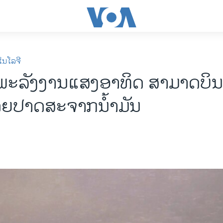
ໂນໂລຈີ
ນ​ພະລັງງານ​ແສງ​ອາທິດ ສາມາດບ
ຍປາດສະຈາກນ້ຳມັນ ​