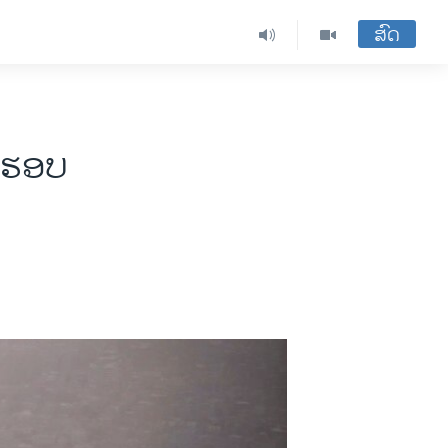
ສົດ
ິນຮອບ