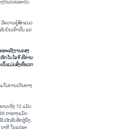
ງບິນ​ດ້ວຍ​ລະບົບ​
ຄວາມ​ຮູ້ສຶກ​ແນ່​ວ​
ລັບບິນເທົ່ານັ້ນ ​ແຕ່​
ດ້ວຍ​ພະລັງງານ​ແສງ​
​ເທັກ​ໂນ​ໂລ​ຈີ
ທີ່​ທ່ານ​
ັ້ນ​ແມ່ນ​ສິ່ງ​ທີ່​ພວກ​
ອມ​ໃນ​ການ​ເດີນທາງ​
ຈະຍາວເຖິງ 72 ແມັດ
 60 ຕາລາງ​ແມັດ
ນັກຂັບອີກຜູ້ນຶ່ງ.​
 ນາທີ ​ໃນ​ແຕ່​ລະ​