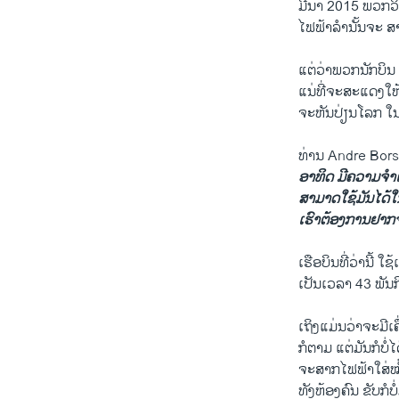
ມີນາ 2015 ພວກ​ວິສ
ໄຟຟ້າລຳນັ້ນຈະ ສາມ
​ແຕ່​ວ່າ​ພວກນັກ​ບ
ແນ່​ທີ່​ຈະ​ສະ​ແດງ​ໃຫ້
ຈະຫັນ​ປ່ຽນ​ໂລກ ​ໃນ
ທ່ານ Andre Bors
ອາທິດ
ມີ​ຄວາມ​ຈຳ​
ສາມາດ​ໃຊ້​ມັນ​ໄດ້​
ເຮົາ​ຕ້ອງການ​ຢາກ​ຈ
​ເຮືອບິນ​ທີ່​ວ່າ​ນີ້
ເປັນ​ເວ​ລາ 43 ພັນ​ກ
​ເຖິງ​ແມ່ນ​ວ່າ​ຈະ
ກໍຕາມ ແຕ່ມັນກໍບ
ຈະສາກໄຟຟ້າໃສ່ໝໍ້ໄ
ທັງຫ້ອງຄົນ ຂັບກໍບໍ່