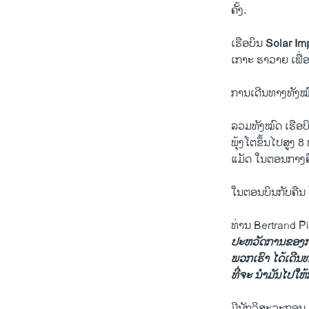
ຄັ້ງ.
ເຮືອບິນ
Solar Im
ເກາະ ຮາ​ວາຍ ​ເພື່ອສ
ການ​ເດີນທາງ​ທັງ​ໝົ
​ລວມທັງໝົດ ເຮືອ
ພຸ້ງໂຕຂຶ້ນໄປສູງ 8 
​ແມັດ ​ໃນ​ຕອນ​ກາງຄ
​ໃນ​ຕອນ​ບິນກັບຄືນ ໄ
ທ່ານ Bertrand Pi
ປະຫວັດການ​ຂອງ​ການ
ພວກ​ເຮົາ ​ໄດ້​ເດີນ
ທີ່​ຈະ ນຳ​ມັນ​ໄປ​ໃຫ້​
ມີ​ນັກ​ວິສະວະກອນ ​