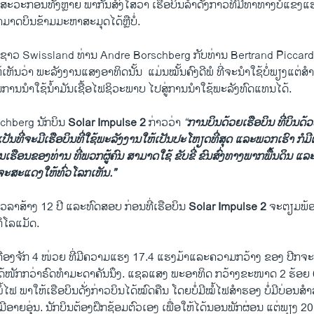
ະວະກອນ​ທັງຫຼາຍ ພາກັນສົງໄສວ່າ ​ເຮືອບິນ​ລຳ​ດັ່ງກ່າວ​ທີ່​ມີທ່າທາງບໍ່ແຂງແຮ
າດ​ບິນ​ຂ້າມ​ມະຫາ​ສະມຸດໄດ້ຫຼືບໍ່.
ິນ ຊາວ Swissland ທ່ານ Andre Borschberg ກັບທ່ານ Bertrand Piccard ​ມີ​
​ເຫັນ​ວ່າ ພະລັງງານ​ແສງ​ອາທິດ​ນັ້ນ ​ ແມ່ນ​ໝັ້ນຄົງ​ດີ​ພໍ ທີ່​ຈະ​ນຳ​ໃຊ້​ບໍ່​ພຽງ​ແຕ່​ສຳ
​ການ​ນຳ​ໃຊ້​ນ້ຳມັນເຊື້ອໄຟຊິວະພາບ ໄປສູ່​ການ​ນຳ​ໃຊ້ພະລັງ​ທົດ​ແທນ​ໄດ້​.
chberg ນັກ​ບິນ
Solar Impulse 2
ກ່າວ​ວ່າ
“
ການບິນ​ດ້ວຍ​ເຮືອບິນ
ທີ່​ບິນ​
ເປັນ​ທີ່​ຈະ​ມີເຮືອບິນ​ທີ່​ໃຊ້ພະລັງງານ​ໃຫ້ເປັນປະໂຫຽດທີ່ສຸດ
ແລະ​ພວກ​ເຮົາ
ກໍ​ມີ
ໃນ​ເຮືອນ​ຂອງ​ທ່ານ
ທີ່​ພວກ​ຜູ້​ຄົນ
ສາມາດ​ໃຊ້
ຂັບ​ຂີ່
ຂົນ​ສົ່ງ​ທາງ​ພາກ​ພື້ນ​ດິນ ​ແລະ​ນ
ະ​ສະ​ແດງ​ໃຫ້​ທົ່ວ​ໂລກ​ເຫັນ.”
 ​ໃຊ້​ເວລາສ້າງ 12 ປີ ແລະ​ທົດ​ສອບ ກ່ອນ​ທີ່​ເຮືອບິນ
Solar Impulse 2
ຈະ​ຕຽມ​ພ້
ິ​ໂລ​ແມັດ.
​ມີ​ເຄື່ອງ​ຈັກ 4 ​ໜ່ວຍ ທີ່​ມີ​ຄວາມ​ແຮງ 17.4 ແຮງ​ມ້າແລະຄວາມກວ້າງ ຂອງ ປີກ
ໍ່ໄດ້ໜັກກວ່າຣົດທຳມະດາຄັນນ່ຶງ. ແຊລແສງ ພະອາທິດ ກວ້າງຂະໜາດ ​2 ຮ້ອຍ
ຟ​ ພາໃຫ້​ເຮືອບິນ​ດັ່ງກ່າວບິນໄດ້ໝົດຄືນ ໂດຍບໍ່ມີໝໍ້ໄຟສຳຮອງ ບໍ່ມີບ່ອນສຳລັບ
ມີອາຍອຸ່ນ.​ ນັກ​ບິນ​ຕ້ອງ​ຝຶກ​ຊ້ອມ​ຕົວ​ເອງ ເພື່ອໃຫ້ໄດ້​ນອນ​ພັກ​ຜ່ອນ ແຕ່​ພຽງ 20