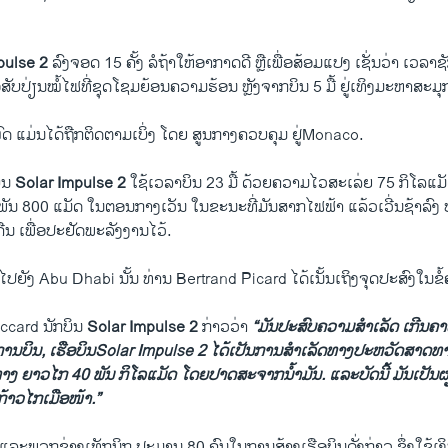
pulse 2
ລົງຈອດ 15 ຄັ້ງ ລໍຖ້າ​ໃຫ້​ອາກາດ​ດີ ຫຼື​ເພື່ອສ້ອມ​ແປງ​ ເຊັ່ນວ່າ ເວລາຊັກ
ັບ​ປ່ຽນ​ໝໍ້ໄຟ​ທີ່​ຊຸດໂຊມຍ້ອນ​ຄວາມ​ຮ້ອນ​ ຫຼັງ​ຈາກບິນ 5 ມື້ ຢູ່​ເທິງ​ມະຫາ​ສະ​ມຸກ
ດ ​ແມ່ນ​ໄດ້​ຖືກຕິດຕາມ​ເບິ່ງ ​ໂດຍ ສູນ​ກາງຄວບ​ຄຸມ ຢູ່Monaco.
ບິນ
Solar Impulse 2
​ໃຊ້​ເວ​ລາບິນ 23 ມື້ ​ດ້ວຍ​ຄວາມ​ໄວສະເລ່ຍ​ 75 ກິ​ໂລ​ແມັດ 
ພັນ 800 ​ແມັດ ​ໃນ​ຕອນ​ກາງເວັນ ​ໃນ​ຂະນະ​ທີ່​ມັນ​ສາກ​ໄຟຟ້າ ​ແລ້ວເວີ່ນ​ຊ້າລ
ືນ ​ເພື່ອ​ປະຢັດ​ພະລັງງານ​ໄວ້.
ປ​ຍັງ Abu Dhabi ນັ້ນ ທ່ານ Bertrand Picard ​ໄດ້​ເນັ້ນ​ເຖິງ​ຈຸດປະສົງ​ໃນ​ຂໍ້ຄວາ
ccard ນັກ​ບິນ
Solar Impulse 2
ກ່າວ​ວ່າ
“ມັນປະສົບ​ຄວາມ​ສຳ​ເລັດ ເກີນຄ
ບິນ, ​ເຮື​ອບິນSolar Impulse 2 ​ໄດ້​ເປັນ​ການ​ສຳ​ເລັດ​ທາງ​ປະຫວັດສາດ​ທ
ທາງ ຍາວ​ໄກ 40 ພັນ ກິ​ໂລ​ແມັດ ​ໂດຍ​ປາດ​ສະ​ຈາກ​ນ້ຳມັນ. ແລະບັດນີ້ ​ມັນ​ເປັນ
ກ້າວ​ໄກ​ເມືອ​ໜ້​າ.”
ແລະ​ພວກ​ຊ່າງ​ເທັກ​ນິກ ປະມານ 80 ຄົນ​ໃນ​ການ​ສ້າງ​ເຮືອບິນ​ດັ່ງກ່າວ ຊຶ່ງ​ໃຊ້