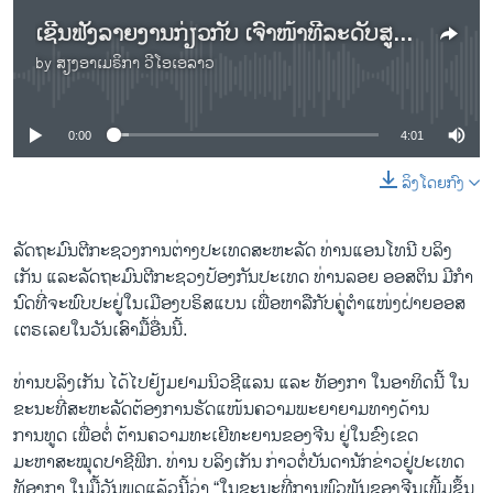
ເຊີນຟັງລາຍງານກ່ຽວກັບ ເຈົ້າໜ້າທີ່ລະດັບສູງຂອງ ສະຫະລັດ ແລະ ອອສເຕຣເລຍ ຈະພົບປະກັນຢູ່ທີ່ເມືອງບຣິສແບນ
by
ສຽງອາເມຣິກາ ວີໂອເອລາວ
No media source currently available
0:00
4:01
ລິງໂດຍກົງ
ລັດຖະມົນຕີກະຊວງການຕ່າງປະເທດສະຫະລັດ ທ່ານແອນໂທນີ ບລິງ
ເກັນ ແລະລັດຖະມົນຕີກະຊວງປ້ອງກັນປະເທດ ທ່ານລອຍ ອອສຕິນ ມີກໍາ
ນົດທີ່​ຈະ​ພົບ​ປະຢູ່ໃນເມືອງບຣິສແບນ ເພື່ອຫາລືກັບຄູ່ຕໍາແໜ່ງຝ່າຍອອ​ສ​
ເຕ​ຣ​ເລຍໃນວັນເສົາມື້ອື່ນນີ້.
ທ່ານບລິງເກັນ ໄດ້ໄປຢ້ຽມຢາມນິວຊີແລນ ແລະ ທັອງກາ ໃນອາທິດນີ້ ​ໃນ​
ຂະ​ນະ​ທີ່ສະຫະລັດຕ້ອງການຮັດແໜ້ນຄວາມພະຍາຍາມທາງດ້ານ
ການທູດ ເພື່ອຕໍ່ ຕ້ານຄວາມທະເຍີທະຍານຂອງຈີນ ຢູ່ໃນຂົງ​ເຂດ
ມະຫາສະໝຸດປາຊີຟິກ. ທ່ານ ບລິງເກັນ ກ່າວຕໍ່ບັນດານັກຂ່າວຢູ່ປະເທດ
ທັອງກາ ໃນມື້ວັນພຸດແລ້ວນີ້ວ່າ “ໃນຂະນະທີ່ການພົວ​ພັນຂອງຈີນເພີ້ມຂຶ້ນ