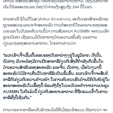
ເທົ່ານັ້ນ ທີ່ສະໜັບສະໜຸນ ຕໍ່ຂໍ້ຕົກລົງເຮືອດໍານໍ້າດັ່ງກ່າວ, ເຊິ່ງມັນອາດຈະ
ເຮັດໃຫ້ອອສເຕຣເລຍ ຕ້ອງ​ໄດ້ຈ່າຍ​ເງິນສູງເຖິງ 244 ຕື້ໂດລາ.
ທ່ານອາເທີ ຊິໂນດີໂນສ (Arthur Sinodinos), ອະດີດເອກອັກຄະລັດຖະ
ທູດອອສເຕຣເລຍປະຈໍາສະຫະລັດ ກ່າວຕໍ່ສະຖານີໂທລະພາບຂອງອອສ
ເຕຣເລຍໃນວັນພະຫັດວານນີ້ວ່າ ການສົນທະນາ AUSMIN ຈະກວມເອົາ
ຫຼາຍບັນຫາ ເຊິ່ງລວມມີບັນຫາທາງດ້ານຄວາມໝັ້ນຄົງ ແລະການ
ປ່ຽນແປງຂອງສະພາບອາກາດ, ໂດຍທ່ານກ່າວວ່າ:
“ພວກເຂົາເຈົ້າເລີ້ມຕົ້ນຂອບຂອງບັນຫາຕ່າງໆຢູ່ໃນພູມິພາກ. ດັ່ງນັ້ນ,
ຕົວຢ່າງ ມັນຈະຕ້ອງມີການປຶກສາຫາລືກ່ຽວກັບສິ່ງທີ່ກໍາລັງເກີດຂຶ້ນໃນ
ດ້ານຄວາມສໍາພັນຂອງສະຫະລັດ ແລະຈີນ. ຕົວຢ່າງ,
​ເມື່ອ​ໄວໆ​ມານີ້
ສະຫະລັດ​ໄດ້​ມີ​ການ​ຍື່ນ​ມືໄປຫາຟີລິບປິນເພີ້ມຂຶ້ນ. ພວກເຂົາເຈົ້າຈະສືບ​ຕໍ່
ຫາລື​ກັນກ່ຽວກັບຄວາມກ້າວໜ້າ ໃນການທົບ​ທວນ​ຄືນ​ດ້ານ​ນິ​ຕິ​ບັນ​ຢັດ​ຢູ່​ໃນ​
ສະ​ພາສະຫະລັດໃນ​ເລື້ອງນີ້ ພ້ອມທັງນຶ່ງໃນນະວັດຕະກໍາຈາກການປະຊຸມ
AUSMIN ໃນປີແລ້ວນີ້ ກ່ຽວກັບສະພາບອາກາດ ທີ່ຖືກລວມເຂົ້າໃນການ
ຫາລືຄັ້ງນີ້ເຊັ່ນກັນ.”
ການ​ເຈ​ລະ​ຈາຫາລື​ລະ​ດັບລັດຖະມົນ​ຕີ​ທີ່ເມືອງບຣິສແບນ ຍັງຄາດວ່າ ຈະ