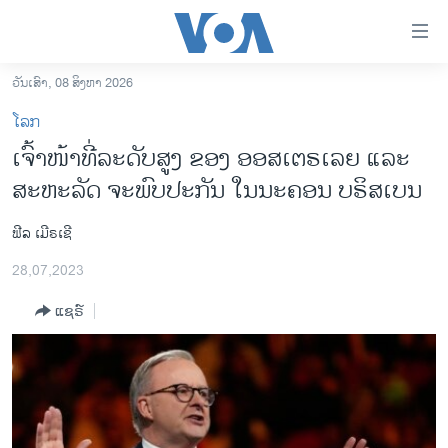
ລິ້ງ
ສຳຫລັບ
ເຂົ້າ
ວັນເສົາ, 08 ສິງຫາ 2026
ຫາ
ໂຮມເພຈ
ໂລກ
ຂ້າມ
ລາວ
ເຈົ້າໜ້າທີ່ລະດັບສູງ ຂອງ ອອສເຕຣເລຍ ແລະ
ຂ້າມ
ອາເມຣິກາ
ສະຫະລັດ ຈະພົບປະກັນ ໃນນະຄອນ ບຣິສເບນ
ຂ້າມ
ໄປ
ການເລືອກຕັ້ງ ປະທານາທີບໍດີ ສະຫະລັດ 2024
ຫາ
ຟີລ ເມີຣເຊີ
ຂ່າວ​ຈີນ
ຊອກ
28,07,2023
ຄົ້ນ
ໂລກ
ແຊຣ໌
ເອເຊຍ
ອິດສະຫຼະພາບດ້ານການຂ່າວ
ຊີວິດຊາວລາວ
ຊຸມຊົນຊາວລາວ