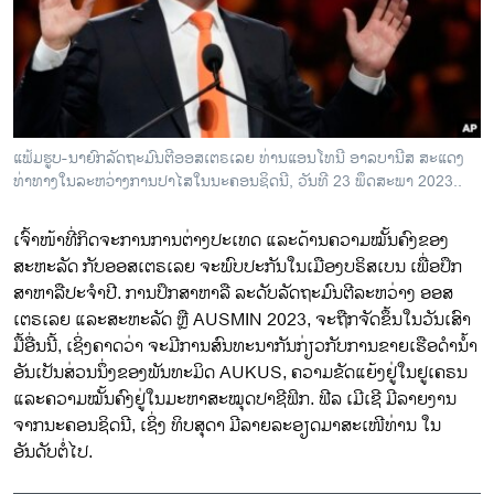
ວິທະຍາສາດ-ເທັກໂນໂລຈີ
ທຸລະກິດ
ພາສາອັງກິດ
ວີດີໂອ
ແຟ້ມຮູບ-ນາຍົກລັດຖະມົນຕີອອສເຕຣເລຍ ທ່ານແອນໂທນີ ອາລບານີສ ສະແດງ
ສຽງ
ທ່າທາງໃນລະຫວ່າງການປາໄສໃນນະຄອນຊິດນີ, ວັນທີ 23 ພຶດສະພາ 2023..
ລາຍການກະຈາຍສຽງ
ຕິດຕາມພວກເຮົາ ທີ່
ເຈົ້າໜ້າທີ່ກິດຈະການການຕ່າງປະເທດ ແລະດ້ານຄວາມໝັ້ນຄົງຂອງ
ລາຍງານ
ສະຫະລັດ ກັບອອສເຕຣເລຍ ຈະພົບປະກັນໃນເມືອງບຣິສເບນ ເພື່ອ
​ປຶກ​
ສາຫາລືປະຈໍາປີ. ການປຶກສາຫາລື​ ລະ​ດັບລັດຖະມົນຕີລະຫວ່າງ ອອສ
ເຕຣເລຍ ແລະສະຫະລັດ ຫຼື AUSMIN 2023, ຈະຖືກຈັດຂຶ້ນໃນວັນເສົາ
ພາສາຕ່າງໆ
ມື້ອື່ນນີ້, ເຊິ່ງຄາດວ່າ ຈະມີການສົນ​ທະ​ນາ​ກັນກ່ຽວກັບການຂາຍເຮືອດໍານໍ້າ​
ອັນເປັນສ່ວນນຶ່ງຂອງພັນທະມິດ AUKUS, ຄວາມຂັດແຍ້ງຢູ່ໃນຢູເຄຣນ
ແລະຄວາມໝັ້ນຄົງຢູ່ໃນມະຫາສະໝຸດປາຊີຟິກ. ຟີລ ເມີເຊີ ມີລາຍງານ
ຈາກນະຄອນຊິດນີ, ເຊິ່ງ ທິບສຸດາ ມີລາຍລະອຽດມາສະເໜີທ່ານ ໃນ
ອັນດັບຕໍ່ໄປ.