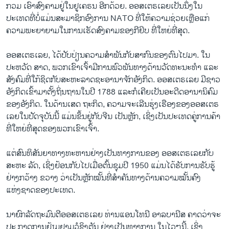
ກວມ ເອົາສົງຄາມຢູ່ໃນຢູເຄຣນ ອີກດ້ວຍ. ອອສເຕຣເລຍເປັນນຶ່ງໃນ
ປະເທດທີ່ບໍ່ແມ່ນສະມາຊິກອົງການ NATO ທີ່ໃຫ້ຄວາມຊ່ວຍເຫຼືອແກ່
ຄວາມພະຍາຍາມ​ໃນ​ການ​ເຮັດສົງຄາມຂອງກີຢິບ ທີ່ໃຫຍ່ທີ່ສຸດ.
ອອສເຕຣເລຍ, ໄດ້​ປັບປ່ຽນຄວາມສໍາພັນກັບສາກົນຂອງຕົນໄປມາ. ໃນ
ປະຫວັດ ສາດ, ພວກເຂົາເຈົ້າມີການພົວພັນທາງດ້ານວັດທະນະທໍາ ແລະ
ສັງຄົມທີ່​ໃກ້​ຊິດກັບສະຫະລາດຊະອານາຈັກອັງກິດ. ອອສເຕຣເລຍ ມີຊາວ
ອັງກິດ​ເຂົ້າ​ມາ​ຕັ້ງ​ຖິ່ນ​ຖານໃນປີ 1788 ແລະກໍເຄີຍເປັນອະດີດອານານິຄົມ
ຂອງອັງກິດ. ໃນດ້ານເສດ ຖະກິດ, ຄວາມຈະເລີນຮຸ່ງເຮືອງຂອງອອສເຕຣ
ເລຍໃນປັດຈຸບັນນີ້ ແມ່ນຂຶ້ນຢູ່ກັບຈີນ ເປັນຫຼັກ, ເຊິ່ງເປັນປະເທດຄູ່ການຄ້າ
ທີ່ໃຫຍ່ທີ່ສຸດຂອງພວກເຂົາເຈົ້າ.
ແຕ່ສົນທິສັນຍາທາງທະຫານຢ່າງເປັນທາງການຂອງ ອອສເຕຣເລຍກັບ
ສະຫະ ລັດ, ເຊິ່ງຢ້ອນ​ກັບ​ໄປ​ເມື່ອຕົ້ນຊຸມປີ 1950 ແມ່ນໄດ້ຮັບການຮັບຮູ້
ຢ່າງກວ້າງ ຂວາງ ວ່າເປັນຫຼັກໝັ້ນທີ່ສໍາຄັນທາງດ້ານຄວາມໝັ້ນຄົງ
ແຫ່ງຊາດຂອງປະເທດ.
ນາຍົກລັດຖະມົນຕີອອສເຕຣເລຍ ທ່ານແອນໂທນີ ອາລບານີສ ຄາດວ່າຈະ
ປະ ກາດການຢ້ຽມຢາມວໍຊິງຕັນ ຢ່າງເປັນທາງການ ໃນໄວໆນີ້, ເຊິ່ງ