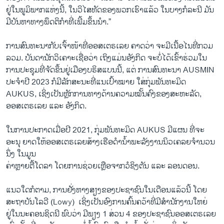
ຢູ່ໃນພູມິພາກແຫ່ງນີ້, ໃນວິໄສທັດຂອງພວກເຮົາແລ້ວ ໃນບາງກໍລະນີ ມັນ
ມີບັນຫາທາງພຶດຕິກໍາທີ່ເພີ້ມຂຶ້ນນໍາ.”
ການສົນທະນາກັບເຈົ້າໜ້າທີ່ອອສເຕຣເລຍ ຄາດວ່າ ຈະມີເນື້ອ​ໄນທີ່ກວມ
ລວມ. ບັນດານັກວິເຄາະເຊື່ອວ່າ ເຖິງແມ່ນອັງກິດ ຈະບໍ່ໄດ້ເຂົ້າຮ່ວມໃນ
ການປະຊຸມທີ່ຈັດຂຶ້ນຢູ່ເມືອງບຣິສແບນນີ້, ແຕ່ ການສົນທະນາ AUSMIN
ປະຈໍາປີ 2023 ກໍມີລັກສະນະທີ່ແນເປົ້າໝາຍ ໃສ່ກຸ່ມພັນທະມິດ
AUKUS, ເຊິ່ງເປັນຫຼັກການທາງດ້ານຄວາມໝັ້ນຄົງຂອງສະຫະລັດ,
ອອສເຕຣເລຍ ແລະ ອັງກິດ.
ໃນການປະກາດເມື່ອປີ 2021, ກຸ່ມພັນທະມິດ AUKUS ມີແຜນ ທີ່ຈະ
ອະນຸ ຍາດໃຫ້ອອສເຕຣເລຍສ້າງເຮືອດໍານໍ້າພະລັງງານນິວເຄລຍຈຳ​ນວນ​
ນຶ່ງ ໃນ​ມູ​ນ
ຄ່າຫຼາຍຕື້ໂດລາ ໂດຍການຊ່ວຍເຫຼືອຈາກວໍຊິງຕັນ ແລະ ລອນດອນ.
ແນວໃດກໍຕາມ, ການຢັ່ງ​ຫາງ​ສຽງຂອງປະຊາຊົນໃນ​ເດືອນ​ແລ້ວນີ້ ໂດຍ
ສະຖາບັນໂລວີ (Lowy) ​ ເຊິ່ງເປັນອົງການຄົ້ນຄວ້າທີ່ມີສໍານັກງານໃຫຍ່
ຢູ່ໃນນະຄອນຊິດນີ ພົບວ່າ ມີພຽງ 1 ສ່ວນ 4 ຂອງປະຊາຊົນອອສເຕຣເລຍ