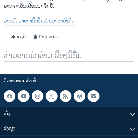
ອາດຈະເປັນເດືອນພະຈິກນີ້.
ອ່ານບົດລາຍງານີ້ເພີ້ມເປັນພາສາອັງກິດ
ແຊຣ໌
Follow us
ທ່ານອາດມັກອ່ານເລື້ອງນີ້ຕື່ມ
ຕິດຕາມພວກເຮົາ ທີ່
ເບິ່ງ
ຟັງສຽງ