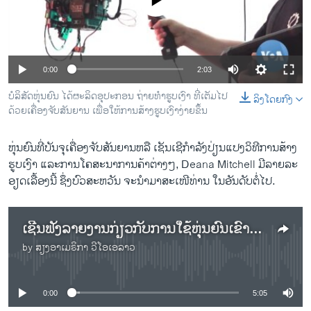
No media source currently available
ວິທະຍາສາດ-ເທັກໂນໂລຈີ
ທຸລະກິດ
ພາສາອັງກິດ
0:00
2:03
ວີດີໂອ
ບໍ​ລິ​ສັດ​ຫຸ່ນຍົນ ໄດ້​ຜະ​ລິດ​ອຸ​ປະ​ກອນ ​ຖ່າຍ​ທຳ​ຮູ​ບ​ເງົາ ທີ່​ເຕັມ​ໄປ​
ລິງໂດຍກົງ
ສຽງ
ດ້ວຍ​ເຄື່ອງ​ຈັບສັນ​ຍານ ເພື່ອ​ໃຫ້​ການ​ສ້າງ​ຮູບ​ເງົາ​ງ່າຍ​ຂຶ້ນ
ລາຍການກະຈາຍສຽງ
ຫຸ່ນຍົນທີ່ບັນຈຸເຄື່ອງ​ຈັບ​ສັນ​ຍານ​ຫລື ເຊັນເຊີກໍາລັງປ່ຽນແປງວິທີການສ້າງ
ຕິດຕາມພວກເຮົາ ທີ່
ຮູບເງົາ ແລະການໂຄສະນາການ​ຄ້າ​ຕ່າງໆ, Deana Mitchell ມີລາຍ​ລະ​
ລາຍງານ
ອຽດເລື້ອງນີ້ ຊຶ່ງ​ບົວ​ສະ​ຫວັນ ຈະ​ນຳມາ​ສະ​ເໜີ​ທ່ານ ​ໃນ​ອັນ​ດັບ​ຕໍ່​ໄປ.
ພາສາຕ່າງໆ
ເຊີນ​ຟັງ​ລາຍ​ງານ​ກ່ຽວ​ກັບການ​ໃຊ້​ຫຸ່ນ​ຍົນ​ເຂົ້າ​ໃນ​ການ​ຖ່າຍ​ທຳ​ຮູບ​ເງົາ
by
ສຽງອາເມຣິກາ ວີໂອເອລາວ
No media source currently available
0:00
5:05