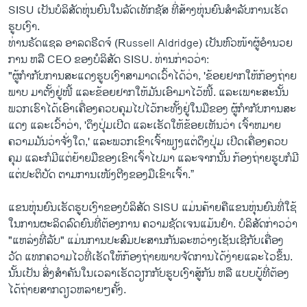
SISU ເປັນບໍລິສັດຫຸ່ນຍົນໃນ​ລັດເທັກຊັສ ທີ່​ສ້າງຫຸ່ນຍົນສຳ​ລັບການ​ເຮັດ​
ຮູບ​ເງົາ.
​ທ່ານ​ຣັດ​ແຊ​ລ ອາ​ລດ​ຣີດ​ຈ໌ (Russell Aldridge) ເປັນຫົວ​ໜ້າ​ຜູ້​ອຳ​ນວຍ​
ການ ຫລື CEO ຂອງບໍລິ​ສັດ SISU. ທ່ານ​ກ່າວ​ວ່າ:
"ຜູ້ກຳ​ກັບ​ການ​ສະ​ແດງ​ຮູບ​ເງົາສາມາດເວົ້າໄດ້ວ່າ, 'ຂ້ອຍຢາກ​ໃຫ້ກ້ອງຖ່າຍ
ພາບ ມາຕັ້ງຢູ່ໜີ້ ແລະຂ້ອຍຢາກ​ໃຫ້ມັນເອົາ​ມາ​ໄວ້​ໜີ້. ແລະເພາະ​ສະນັ້ນ
ພວກເຮົາໄດ້​ເອົາເຄື່ອງຄວບຄຸມໄປ​ໄວ້ກະ​ທັ້ງຢູ່ໃນມືຂອງ ຜູ້ກຳ​ກັບ​ການ​ສະ​
ແດງ ແລະເວົ້າວ່າ, 'ດຶງປຸ່ມ​ເປີດ ແລະເຮັດ​ໃຫ້ຂ້ອຍເຫັນວ່າ ເຈົ້າຫມາຍ
ຄວາມມັນວ່າຈັ່ງໃດ,' ແລະພວກເຂົາເຈົ້າພຽງແຕ່ດຶງປຸ່ມ ​ເປີດເຄື່ອງ​ຄວບ​
ຄຸມ ແລະກໍ​ມີ​ແຕ່ຍ້າຍມືຂອງເຂົາເຈົ້າໄປ​ມາ ແລະ​ຈາກນັ້ນ ກ້ອງຖ່າຍຮູບກໍ​ມີ
ແຕ່ປະຕິບັດ ຕາມການເໜັງຕີງ​ຂອງມືເຂົາເຈົ້າ.”
ແຂນຫຸ່ນຍົນ​ເຮັດຮູບເງົາຂອ​ງ​ບໍ​ລິ​ສັດ SISU ແມ່ນຄ້າຍຄືແຂນຫຸ່ນຍົນທີ່ໃຊ້
ໃນການຜະລິດລົດຍົນທີ່ຕ້ອງການ ຄວາມຊັດເຈນແມ້ນ​ຢຳ. ບໍລິສັດກ່າວວ່າ
"ແຫລ່ງ​ທີ່ລັບ" ແມ່ນການປະສົມປະສານກັນ​ລະ​ຫວ່າງເຊັນເຊີກັບເຄື່ອງ
ວັດ ແທກຄວາມໄວທີ່ເຮັດໃຫ້ກ້ອງຖ່າຍພາບ​ຈັດ​ການ​ໄດ້ງ່າຍແລະໄວຂຶ້ນ.
ນັ້ນເປັນ ສິ່ງສໍາຄັນໃນ​ເວ​ລາ​ເຮັດ​ວຽກ​ກັບຮູບເງົາ​ສູ້​ກັນ ຫລື ​ແບບ​ບູ້ທີ່ຕ້ອງ
ໄດ້ຖ່າຍສາກ​ດຽວຫລາຍໆຄັ້ງ.