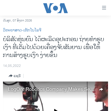
ລິ້ງ
ສຳຫລັບ
ເຂົ້າ
ວັນສຸກ, 07 ສິງຫາ 2026
ຫາ
ໂຮມເພຈ
ວິທະຍາສາດ-ເທັກໂນໂລຈີ
ຂ້າມ
ລາວ
ບໍ​ລິ​ສັດ​ຫຸ່ນຍົນ ໄດ້​ຜະ​ລິດ​ອຸ​ປະ​ກອນ ​ຖ່າຍ​ທຳ​ຮູ​ບ​
ຂ້າມ
ອາເມຣິກາ
ເງົາ ທີ່​ເຕັມ​ໄປ​ດ້ວຍ​ເຄື່ອງ​ຈັບ​ສັນ​ຍານ ເພື່ອ​ໃຫ້​
ຂ້າມ
ໄປ
ການເລືອກຕັ້ງ ປະທານາທີບໍດີ ສະຫະລັດ 2024
ການ​ສ້າງ​ຮູບ​ເງົາ ​ງ່າຍ​ຂຶ້ນ
ຫາ
ຂ່າວ​ຈີນ
ຊອກ
14,05,2022
ຄົ້ນ
ໂລກ
ແຊຣ໌
ເອເຊຍ
ອິດສະຫຼະພາບດ້ານການຂ່າວ
LogOn: Robotics Company Makes Sensor-Packed Filmmaking Equipment
ຊີວິດຊາວລາວ
ຊຸມຊົນຊາວລາວ