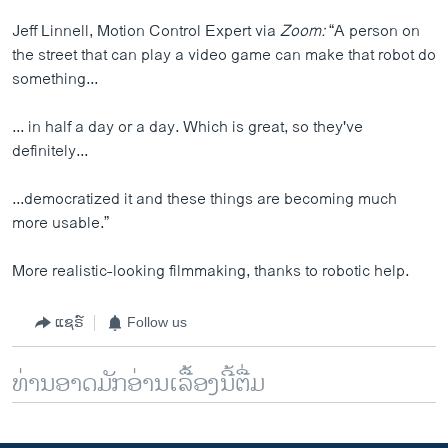
Jeff Linnell, Motion Control Expert via
Zoom:
“A person on
the street that can play a video game can make that robot do
something...
... in half a day or a day. Which is great, so they've
definitely...
...democratized it and these things are becoming much
more usable.”
More realistic-looking filmmaking, thanks to robotic help.
ແຊຣ໌
Follow us
ທ່ານອາດມັກອ່ານເລື້ອງນີ້ຕື່ມ