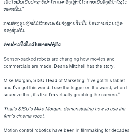
ເຮັດ​ໃຫ້​ມັນເປັນ​ປະ​ຊາ​ທິ​ປະ​ໄຕ ​ແລະ​ສິ່ງ​ເຫຼົ່າ​ນີ້​ໄດ້​ກາຍ​ເປັນສິ່ງ​ທີ່ນໍາ​ໃຊ້ໄດ້​
ຫລາຍ​ຂຶ້ນ.”
ການສ້າງຮູບເງົາທີ່ມີລັກສະນະສົມຈິງຫຼາຍຂຶ້ນນັ້ນ ຍ້ອນການຊ່ວຍເຫຼືອ
ຂອງຫຸ່ນຍົນ.
ອ່ານ​ຂ່າວນີ້​ເພີ້ມ​ເປັນ​ພາ​ສາ​ອັງ​ກິດ
Sensor-packed robots are changing how movies and
commercials are made. Deana Mitchell has the story.
Mike Morgan, SISU Head of Marketing: “I’ve got this tablet
and I’ve got this wand. I use the trigger on the wand, when I
squeeze that, it’s like I’m virtually grabbing the camera.”
That’s SISU’s Mike Morgan, demonstrating how to use the
firm’s cinema robot.
Motion control robotics have been in filmmaking for decades