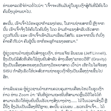
ທ່ານ​ອາ​ລດ​ຣີ​ຈ໌ກ່າວ​ຕໍ່​ໄປ​ວ່າ: “ເຈົ້າຈະເຫັນມັນຢູ່ໃນຮູບເງົາສູ້​ກັນທີ່ມີຄົນໃດ​
ຄົນ​ນຶ່ງ​ບຸຜ່ານຝາໄປ.
ສະນັ້ນ, ເຂົາເຈົ້າໄດ້ທະ​ລຸ​ຝາກຳ​ແພງກ່ອນ, ໃນ​ການ​ຖ່າຍສາກນີ້ ຫຼັງຈາກ
ນັ້ນ ເຂົາເຈົ້າຈຶ່ງໃຫ້ຄົນໃດ​ຄົນ​ນຶ່ງ ໂດດ ຂ້າມກຳແພງສຳ​ລັບ​ເຮັດ​ສາກ
ດຽວກັນນັ້ນ ແລະ ເຂົາເຈົ້າເອົາມັນມາ​ເລື່ອມ​ໃສ່​ກັນ. ແລະຈາກນັ້ນ ກໍເບິ່ງ
ຄ້າຍຄື ກັບວ່າ ຄົນຜູ້ນັ້ນ ຫາກໍ່ທະ​ລຸກຳແພງອອກມາ.”
ຜູ້ຊ່ຽວຊານດ້ານຫຸ່ນຍົນສ້າງ​ຮູບ​ເງົາ, ທ່ານ​ແຈັ​ຟ ລິນ​ແນ​ລ (Jeff Linnell),
ຊຶ່ງ​ເປັນບໍລິສັດທີ່ເຄີຍໃຊ້ຫຸ່ນຍົນສໍາລັບ ສ້າງເລື້ອງ​“ແກ​ຣບ​ວີ​ທີ” (Gravity)
ຊຶ່ງ​ເປັນ​ເລື້ອງສະ​ຫຍອງ​ຂວັນທາງວິທະຍາສາດ ເວົ້າວ່າ ເທັກ​ໂນ​ໂລ​ຈີຂອງ
SISU ກໍາລັງເຮັດໃຫ້ປະສົບການຖ່າຍ​ຮູບ​ເງົາ​ຍິ່ງ​ເປັນ​ເລື້ອງງ່າຍຂຶ້ນໄປ​
ອີກ.
ທ່ານລິນ​ແນ​ລ ຜູ້ຊ່ຽວຊານດ້ານການຄວບຄຸມການເຄື່ອນ​ໄຫວ​ໃນ​ຮູບ​ເງົາ​
ກ່າວ ຜ່ານ Zoom ວ່າ: “ຄົນ​ທີ່​ຢູ່​ຕາມ​ຖະໜົນ​ທີ່​ສາມາດ​ຫຼິ້ນ​ວິ​ດີ​ໂອ​ໄດ້ກໍ​
ສາມາດ​ເຮັດ​ໃຫ້​ຫຸ່ນ​ຍົນ​ນັ້ນ​ເຮັດ​ບາງ​ສິ່ງບາງ​ຢ່າງ...... ໄດ້ໃນເວ​ລາເຄິ່ງມື້ ຫຼື
ມື້ນຶ່ງ ຊຶ່ງມັນເປັນ​ເລື້ອງທີ່ດີຫຼາຍ, ສະນັ້ນ ແນ່ນອນ ...ພວກ​ເຂົາ​ເຈົ້າ... ໄດ້​