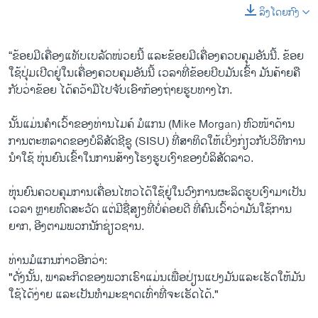
ລິງໂດຍກົງ
“ຂ້ອຍ​ມີ​ເຄື່ອງ​ແທັບ​ເບ​ລັດ​ໜ່ວຍ​ນີ້ ແລະ​ຂ້ອຍ​ມີ​ເຄື່ອງຄວບ​ຄຸມ​ອັນ​ນີ້. ຂ້ອຍ​
ໃຊ້​ປຸ່ມ​ເປີດຢູ່​ໃນເຄື່ອງ​ຄວບ​ຄຸມອັນນີ້​ ເວ​ລາ​ທີ່​ຂ້ອ​ຍບີບມັນ​ເຂົ້າ ມັນ​ຄ້າຍ​ຄື
ກັບ​ວ່າ​ຂ້ອຍ ​ໄດ້ຄ​ວ້າ​ມື​ໄປ​ຈັບ​ເອົາກ້ອງ​ຖ່າຍ​ຮູບທາງ​ໄກ​.
ນັ້ນແມ່ນຄຳ​ເວົ້າ​ຂອງທ່ານ​ໄມ​ຄ໌ ມໍ​ແກນ (Mike Morgan) ຫົວ​ໜ້າດ້ານ​
ການ​ຕະ​ຫລາດຂອງບໍ​ລິ​ສັດຊີ​ຊູ (SISU) ທີ່​ສາທິດໃຫ້ເບິ່ງກ່ຽວ​ກັບວິທີການ
ນໍາໃຊ້ ຫຸ່ນຍົນເຂົ້າໃນ​ການ​ສ້າງໂຮງຮູບເງົາຂອງບໍລິສັດລາວ.
ຫຸ່ນຍົນຄວບຄຸມການເຄື່ອນໄຫວໄດ້ໃຊ້ຢູ່ໃນວົງການຜະລິດຮູບເງົາມາເປັນ
ເວລາ ຫຼາຍທົດສະວັດ ແຕ່ມີຊື່ສຽງທີ່ບໍ່ຄ່ອຍດີ ທີ່ຄົນ​ເວົ້າວ່າມັນໃຊ້ການ
ຍາກ, ອີງ​ຕາມ​ພວກ​ນັກຊ່ຽວຊານ.
ທ່ານມໍ​ແກ​ນກ່າວ​ອີກວ່າ:
"ດັ່ງນັ້ນ, ພາລະກິດຂອງພວກເຮົາແມ່ນເພື່ອປ່ຽນແປງມັນແລະເຮັດໃຫ້ມັນ
ໃຊ້​ໄດ້​ງ່າຍ ແລະເປັນ​ທຳ​ມະ​ຊາດເທົ່າທີ່ຈະ​ເຮັດໄດ້."