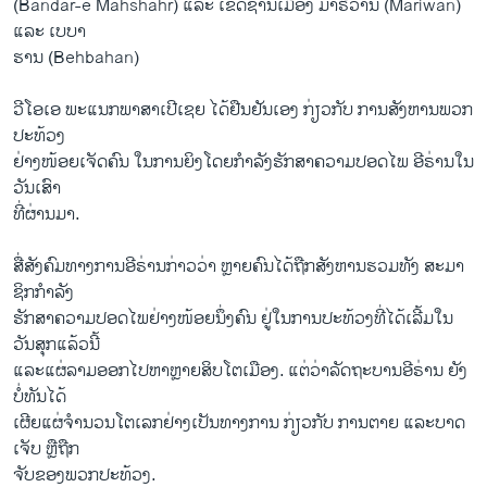
(Bandar-e Mahshahr) ແລະ​ ເຂດຊານເມືອງ ມາ​ຣີ​ວານ (Mariwan)
ແລະ ​ເບບາ​
ຮານ (Behbahan)
ວີ​ໂອ​ເອ ພະ​ແນກ​ພາ​ສາ​ເປີ​ເຊຍ ໄດ້​ຢືນ​ຢັນ​ເອງ ກ່ຽວ​ກັບ ​ການ​ສັງ​ຫານ​ພວກ​
ປະ​ທ້ວງ
ຢ່າງ​ໜ້ອຍ​ເຈັດ​ຄົນ​ ໃນການ​ຍິງໂດຍກຳ​ລັງ​ຮັກ​ສາ​ຄວາມ​ປອດ​ໄພ​ ອີ​ຣ່ານ​ໃນ​
ວັນ​ເສົາ​
ທີ່​ຜ່ານ​ມາ.
ສື່​ສັງ​ຄົມ​ທາງ​ການ​ອີ​ຣ່ານກ່າວ​ວ່າ ຫຼາຍ​ຄົນ​ໄດ້​ຖືກ​ສັງ​ຫານຮວມ​ທັງ ສະ​ມາ​
ຊິກ​ກຳ​ລັງ
​ຮັກ​ສາ​ຄວາມ​ປອ​ດ​ໄພ​ຢ່າງໜ້ອຍນຶ່ງ​ຄົນ ຢູ່​ໃນ​ການ​ປະ​ທ້ວງ​ທີ່​ໄດ້​ເລີ້ມ​ໃນ​
ວັນ​ສຸກແລ້ວນີ້
ແລະ​ແຜ່​ລາມ​ອອກ​ໄປ​ຫາ​ຫຼາຍ​ສິບ​ໂຕເມືອງ. ແຕ່​ວ່​າ​ລັດ​ຖະ​ບານ​ອີ​ຣ່ານ​ ຍັງ​
ບໍ່​ທັນ​ໄດ້​
ເຜີຍ​ແຜ່​ຈຳ​ນວນ​ໂຕ​ເລກ​ຢ່າງ​ເປັນ​ທາງກ​ານ​ ກ່ຽວ​ກັບ ​ການ​ຕາຍ ແລະ​ບາດ​
ເຈັບ ຫຼື​ຖືກ​
ຈັບ​ຂອງ​ພວກ​ປະ​ທ້ວງ.