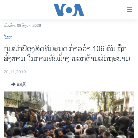
ລິ້ງ
ສຳຫລັບ
ເຂົ້າ
ວັນເສົາ, 08 ສິງຫາ 2026
ຫາ
ໂຮມເພຈ
ໂລກ
ຂ້າມ
ລາວ
ກຸ່ມ​​ປົກ​ປ້ອງສິດ​ທິ​ມະ​ນຸດ​ ກ່າວ​ວ່າ 106 ຄົນ ຖືກ​
ຂ້າມ
ອາເມຣິກາ
ສັງ​ຫານ ໃນ​ການ​ທັບ​ມ້າງ​ ພວກຕ້ານ​ລັດ​ຖະ​ບານ
ຂ້າມ
ໄປ
ການເລືອກຕັ້ງ ປະທານາທີບໍດີ ສະຫະລັດ 2024
ຫາ
20,11,2019
ຂ່າວ​ຈີນ
ຊອກ
ແຊຣ໌
ຄົ້ນ
ໂລກ
ເອເຊຍ
ອິດສະຫຼະພາບດ້ານການຂ່າວ
ຊີວິດຊາວລາວ
ຊຸມຊົນຊາວລາວ