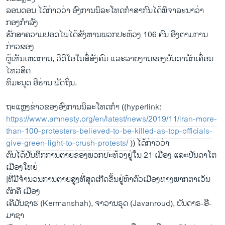
​ລອນດອນ ໄດ້ກ່າວ​ວ່າ ອົງ​ການນິ​ລະ​ໂທດ​ກຳ​ສາ​ກົນໄດ້​ພິ​ຈາ​ລະ​ນາ​ວ່າ
ກອງກຳ​ລັງ
​ຮັກ​ສາ​ຄວ​າມ​ປອດ​ໄພ​ໄດ້​ສັງ​ຫານພວກ​ປະ​ທ້ວງ 106 ຄົນ ອີງ​ຕາມການ​
ກ່າວ​ຂອງ​
ຜູ້​ເຫັນ​ເຫດ​ການ, ວີ​ດີ​ໂອໃນ​ສື່​ສັງ​ຄົມ ແລະ​ລາຍ​ງານ​ຂອງ​ບັນ​ດາ​ນັກ​ເຄື່ອນ​
ໄຫວ​ສິດ​
ທິ​ມະ​ນຸດ ອີ​ຣ່ານ ພັດ​ຖິ່ນ.
ຖະ​ແຫຼງຂ່າວ​ຂອງ​ອົງ​ການນິ​ລ​ະ​ໂທດ​ກຳ ((hyperlink:
https://www.amnesty.org/en/latest/news/2019/11/iran-more-
than-100-protesters-believed-to-be-killed-as-top-officials-
give-green-light-to-crush-protests/
)) ​ໄດ້​ກ່າວ​ວ່າ
ຕົນ​ໄດ້​ບັນ​ທຶກ​ການ​ຕາຍ​ຂອງພວກ​ປະ​ທ້ວງຢູ່​ໃນ 21 ເມືອງ ແລະ​ບັນ​ດາໂຕ​
ເມືອງ​ໃຫຍ່
|ທີ່​ມີ​ຈຳ​ນວນ​ການ​ຕາຍ​ສູງ​ທີ່​ສຸດ​ເກີດ​ຂຶ້ນ​ຢູ່​ຫ້າ​ຕົວເມືອງ​ທາງ​ພາກ​ຕາ​ເວັນ​
ຕົກ​ຄື ເມືອງ
ເຄີ​ມັນ​ຊາຮ (Kermanshah), ຈາ​ວານ​ຣຸດ (Javanroud), ບັນ​ດາ​ຣ-ອີ-
ມາ​ຊາ​