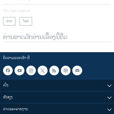
This item is part of
ຂ່າວ
ໂລກ
ທ່ານອາດມັກອ່ານເລື້ອງນີ້ຕື່ມ
ຕິດຕາມພວກເຮົາ ທີ່
ເບິ່ງ
ຟັງສຽງ
ຂ່າວແລະລາຍງານ