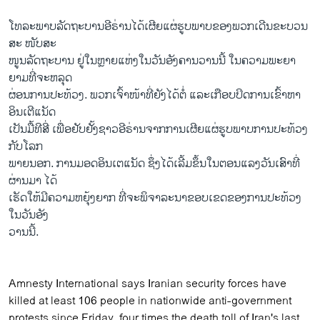
ໂທ​ລະ​ພາບ​ລັດ​ຖະ​ບານ​ອີ​ຣ່ານ​ໄດ້​ເຜີຍ​ແຜ່​ຮູບ​ພາບ​ຂອງ​ພວກ​ເດີນ​ຂະ​ບວນ​
ສະ​ ໜັບ​ສະ
​ໜູນ​ລັດ​ຖະ​ບານ​ ຢູ່​ໃນ​ຫຼາຍ​ແຫ່ງ​ໃນ​ວັນ​ອັງ​ຄານ​ວານ​ນີ້ ໃນ​ຄວາມ​ພະ​ຍາ​
ຍາມ​ທີ່​ຈະ​ຫລຸດ
​ຜ່ອນ​ການ​ປະ​ທ້ວງ. ພວກ​ເຈົ້າ​ໜ້າ​ທີ່​ຍັງ​ໄດ້​ຕໍ່ ແລະ​ເກືອບ​ປິດ​ການ​ເຂົ້າ​ຫາ​
ອິນ​ເຕີ​ແນັດ
​ເປັນ​ມື້​ທີ​ສີ່ ເພື່ອ​ຢັບ​ຢັ້ງ​ຊາວ​ອີ​ຣ່ານ​ຈາກ​ການ​ເຜີຍ​ແຜ່ຮູບ​ພາບ​ການ​ປະ​ທ້ວງ​
ກັບ​ໂລກ​
ພາຍນອກ. ການມອດ​ອິນ​ເຕ​ແນັດ ຊຶ່ງ​ໄດ້​ເລີ້ມ​ຂຶ້ນ​ໃນ​ຕອນ​ແລງວັນ​ເສົາ​ທີ່​
ຜ່ານ​ມາ ໄດ້
ເຮັດ​ໃຫ້​ມີ​ຄວາມຫຍຸ້ງ​ຍາກ ທີ່​ຈະ​ພິ​ຈາ​ລະ​ນາ​ຂອບ​ເຂດ​ຂອງ​ການ​ປະ​ທ້ວງ​
ໃນ​ວັນ​ອັງ
ວ​ານ​ນີ້​.
Amnesty International says Iranian security forces have
killed at least 106 people in nationwide anti-government
protests since Friday, four times the death toll of Iran's last