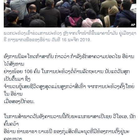
ວິທະຍາສາດ-ເທັກໂນໂລຈີ
ທຸລະກິດ
ພາສາອັງກິດ
ພວກ​ປະ​ທ້ວງ​ເຂົ້າ​ຮ່ວມ​ການ​ປະ​ທ້ວງ ຫຼັງ​ຈາກ​​ເຈົ້າ​ໜ້າ​ທີ່ຂຶ້ນ​ລາ​ຄາ​ນ້ຳ​ມັນ ຢູ່​​ເມືອງຊາ​
ວີດີໂອ
ຣີ ທາງພາກ​ເໜືອຂອງ​ອີ​ຣ່ານ ວັນ​ທີ 16 ພະ​ຈິກ 2019.
ສຽງ
ອົງ​ການ​ນິ​ລະ​ໂທດ​ກຳ​ສາ​ກົນ ກ່າວ​ວ່າ ກຳ​ລັງ​ຮັກ​ສາ​ຄວາມ​ປອດ​ໄພ ອີ​ຣ່ານ
ລາຍການກະຈາຍສຽງ
ໄດ້​ສັງ​ຫານ
ຕິດຕາມພວກເຮົາ ທີ່
​ຢ່າງ​ໜ້ອຍ 106 ຄົນ ໃນການ​ປະ​ທ້ວງຕໍ່​ຕ້ານ​ລັດ​ຖະ​ບານ ນັບ​ແຕ່​ວັນ​ສຸກ​
ລາຍງານ
ເປັນ​ຕົໍ້​ນ​ມາ ຊຶ່ງ​
ຈຳ​ນວນ​ຜູ້​ເສຍ​ຊີ​ວິດ​ສູງ​ສຸດ​ແມ່ນສູງກວ່າ​ສີ່​ເທົ່າ​ ຈາກການ​ປະ​ທ້ວງ​ຄັ້ງ​ໃຫຍ່
ໃນ​ ອີ​ຣ່ານ
ພາສາຕ່າງໆ
ເມື່ອ​ສອງ​ປີ​ກ່ອນ.
ໃນ​ການ​ສຳ​ພາດວັນ​ອັງ​ຄານ​ວານ​ນີ້​ກັບ​ພະ​ແນກ​ພາ​ສາ​ເປີ​ເຊຍ ວີ​ໂອ​ເອ, ນັກ​
ຄົ້ນ​ຄວ້າ
ອີ​ຣ່ານ ທ່ານ​ຣາ​ຮາ ບາ​ເຣ​ນີ ຂອງ​ກຸ່ມ​ສິດ​ທິ​ມະ​ນຸດ​ທີ່​ມີ​ຫ້ອງການຕັ້ງ​ຢູ່​ນະ​
ຄອນ​ຫຼວງ