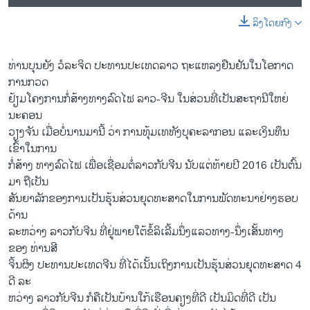
ລິງໂດຍກົງ
ທ່ານບຸນຍັງ ວໍລະຈິດ ປະທານປະເທດລາວ ຖະແຫລງຢືນຢັນໃນໂອກາດ
ການກວດ
ຢ້ຽມໂຄງການກໍ່ສ້າງທາງລົດໄຟ ລາວ-ຈີນ ໃນສ່ວນທີ່ເປັນສະຖານີໃຫຍ່
ນະຄອນ
ວຽງຈັນ ເມື່ອບໍ່ນານມານີ້ ວ່າ ການທຸ້ມເທທັງບຸຄະລາກອນ ແລະເງິນທຶນ
ເຂົ້າໃນການ
ກໍ່ສ້າງ ທາງລົດໄຟ ເພື່ອເຊື່ອມຕໍ່ລາວກັບຈີນ ນັບແຕ່ທ້າຍປີ 2016 ເປັນຕົ້ນ
ມາ ຖືເປັນ
ສັນຍາລັກຂອງການເປັນຮຸ້ນສ່ວນຍຸດທະສາດໃນການພັດທະນາຢ່າງຮອບ
ດ້ານ
ລະຫວ່າງ ລາວກັບຈີນ ທີ່ຢູ່ພາຍໃຕ້ຂໍ້ລິເລີ້ມນຶ່ງແລວທາງ-ນຶ່ງເສັ້ນທາງ
ຂອງ ທ່ານສີ
ຈິ້ນຜິງ ປະທານປະເທດຈີນ ທີ່ໄດ້ເນັ້ນເຖິງການເປັນຮຸ້ນສ່ວນຍຸດທະສາດ 4
ດີ ລະ
ຫວ່າງ ລາວກັບຈີນ ກໍຄືເປັນບ້ານໃກ້ເຮືອນຄຽງທີ່ດີ ເປັນມິດທີ່ດີ ເປັນ