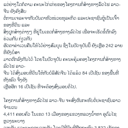
ແຕ່ຢ່າງໃດກໍຕາມ ຄະນະໄກ່ເກ່ຍຂອງໂຄງການກໍ່ສ້າງທາງລົົດໄຟ ລາວ-
ຈີນ ຍັງຄົງສືບ
ຕໍ່ການເຈລະຈາກັບບັນດາຫົວໜ່ວຍທຸລະກິດ ແລະປະຊາຊົນຜູ້ເປັນເຈົ້າ
ຂອງທີ່ດິນ ແລະ
ສິ່ງປູກສ້າງຕ່າງໆ ທີ່ຢູ່ໃນເຂດກໍ່ສ້າງທາງລົດໄຟ ເພື່ອຈະເຮັດຂໍ້ຕົກລົງ
ຮ່ວມກັນ ກ່ຽວກັບ
ອັດຕາຄ່າເວນຄືນໃຫ້ໄດ້ຢ່າງສົມບຸນ ຊຶ່ງໃນປັດຈຸບັນນີ້ ຍັງເຫຼືອ 242 ລາຍ
ທີ່ຍັງບໍ່ສາ
ມາດຕົກລົງກັນໄດ້ ໂດຍໃນປັດຈຸບັນ ຄະນະຄຸ້ມຄອງໂຄງການກໍ່ສ້າງທາງ
ລົດໄຟ ລາວ-
ຈີນ ໄດ້ສົ່ງມອບທີ່ດິນໃຫ້ກັບບໍລິສັດຈີນ ໄດ້ແລ້ວ 84 ເປີເຊັນ ຂອງພື້ນທີ່
ທັງໝົດ ຈຶ່ງຍັງ
ເຫຼືອອີກ 16 ເປີເຊັນ ທີ່ຈະຕ້ອງສົ່ງມອບຕໍ່ໄປ.
ໂຄງການກໍ່ສ້າງທາງລົດໄຟ ລາວ-ຈີນ ຈະສົ່ງຜົນກະທົບຕໍ່ປະຊາຊົນລາວ
ຈຳນວນ
4,411 ຄອບຄົວ ໃນເຂດ 13 ເມືອງຂອງແຂວງຫລວງນ້ຳທາ ອຸດົມໄຊ
ຫຼວງພະບາງ