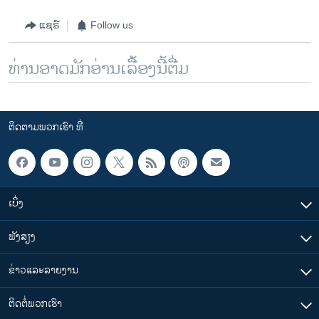
ແຊຣ໌
Follow us
ທ່ານອາດມັກອ່ານເລື້ອງນີ້ຕື່ມ
ຕິດຕາມພວກເຮົາ ທີ່
ເບິ່ງ
ຟັງສຽງ
ຂ່າວແລະລາຍງານ
ຕິດຕໍ່ພວກເຮົາ