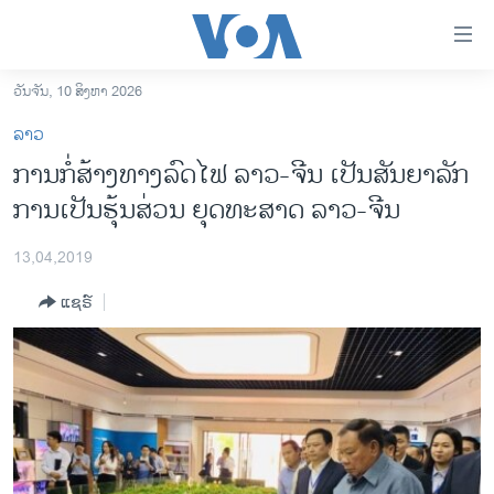
ລິ້ງ
ສຳຫລັບ
ເຂົ້າ
ວັນຈັນ, 10 ສິງຫາ 2026
ຫາ
ໂຮມເພຈ
ລາວ
ຂ້າມ
ລາວ
ການກໍ່ສ້າງທາງລົດໄຟ ລາວ-ຈີນ ເປັນ​ສັນ​ຍາ​ລັກ
ຂ້າມ
ອາເມຣິກາ
ການເປັນຮຸ້ນສ່ວນ ຍຸດທະສາດ ລາວ-ຈີນ
ຂ້າມ
ໄປ
ການເລືອກຕັ້ງ ປະທານາທີບໍດີ ສະຫະລັດ 2024
ຫາ
13,04,2019
ຂ່າວ​ຈີນ
ຊອກ
ແຊຣ໌
ຄົ້ນ
ໂລກ
ເອເຊຍ
ອິດສະຫຼະພາບດ້ານການຂ່າວ
ຊີວິດຊາວລາວ
ຊຸມຊົນຊາວລາວ