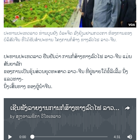
ວິທະຍາສາດ-ເທັກໂນໂລຈີ
ທຸລະກິດ
ພາສາອັງກິດ
ປະທານປະເທດລາວ ທ່ານບຸນຍັງ ວໍລະຈິດ ລົງຢ້ຽມຢາມກວດກາ ຫ້ອງການຂອງ
ວີດີໂອ
ບໍລິສັດຈີນ ທີ່ໄດ້ຮັບສຳປະທານ ໂຄງການກໍ່ສ້າງ ທາງລົດໄຟ ລາວ-ຈີນ.
ສຽງ
ປະທານປະເທດລາວ ຢືນຢັນວ່າ ການກໍ່ສ້າງທາງລົດໄຟ ລາວ-ຈີນ ແມ່ນ
ລາຍການກະຈາຍສຽງ
ສັນຍາລັກ
ຕິດຕາມພວກເຮົາ ທີ່
ຂອງການເປັນຮຸ້ນສ່ວນຍຸດທະສາດ ລາວ-ຈີນ ທີ່ຢູ່ພາຍໃຕ້ຂໍ້ລິເລີ້ມ ນຶ່ງ
ລາຍງານ
ແລວທາງ-
ນຶ່ງເສັ້ນທາງ ຂອງຜູ້ນຳຈີນ.
ພາສາຕ່າງໆ
ເຊີນຟັງລາຍງານການກໍ່ສ້າງທາງລົດໄຟ ລາວ-ຈີນ ເປັນສັນຍາລັກ ການເປັນຮຸ້ນສ່ວນ ຍຸດທະສາດ ລາວ-ຈີນ
by
ສຽງອາເມຣິກາ ວີໂອເອລາວ
No media source currently available
0:00
4:31