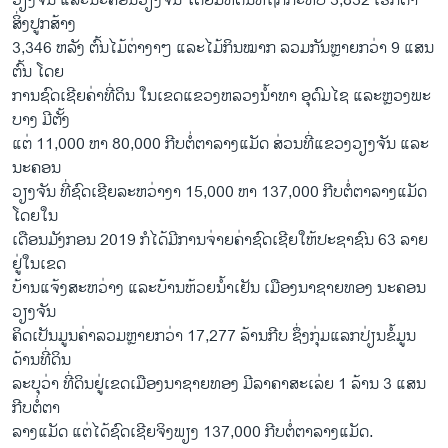
ວຽງຈັນ ແລະນະຄອນວຽງຈັນ ໂດຍມີທີ່ດິນທີ່ຖືກກະທົບ 3,832 ເຮັກຕາ
ສິ່ງປູກສ້າງ
3,346 ຫລັງ ຕົ້ນໄມ້ຕ່າງາໆ ແລະໄມ້ກິນໝາກ ລວມກັນຫຼາຍກວ່າ 9 ແສນ
ຕົ້ນ ໂດຍ
ການຊົດເຊີຍຄ່າທີ່ດິນ ໃນເຂດແຂວງຫລວງນ້ຳທາ ອຸດົມໄຊ ແລະຫຼວງພະ
ບາງ ມີຕັ້ງ
ແຕ່ 11,000 ຫາ 80,000 ກີບຕໍ່ຕາລາງແມັດ ສ່ວນທີ່ແຂວງວຽງຈັນ ແລະ
ນະຄອນ
ວຽງຈັນ ທີ່ຊົດເຊີຍລະຫວ່າງາ 15,000 ຫາ 137,000 ກີບຕໍ່ຕາລາງແມັດ
ໂດຍໃນ
ເດືອນມັງກອນ 2019 ກໍໄດ້ມີການຈ່າຍຄ່າຊົດເຊີຍໃຫ້ປະຊາຊົນ 63 ລາຍ
ຢູ່ໃນເຂດ
ບ້ານແຈ້ງສະຫວ່າງ ແລະບ້ານຫ້ວຍນ້ຳເຢັນ ເມືອງນາຊາຍທອງ ນະຄອນ
ວຽງຈັນ
ຄິດເປັນມູນຄ່າລວມຫຼາຍກວ່າ 17,277 ລ້ານກີບ ຊຶ່ງກຸ່ມແລກປ່ຽນຂໍ້ມູນ
ດ້ານທີ່ດິນ
ລະບຸວ່າ ທີ່ດິນຢູ່ເຂດເມືອງນາຊາຍທອງ ມີລາຄາສະເລ່ຍ 1 ລ້ານ 3 ແສນ
ກີບຕໍ່ຕາ
ລາງແມັດ ແຕ່ໄດ້ຊົດເຊີຍຈິງພຽງ 137,000 ກີບຕໍ່ຕາລາງແມັດ.