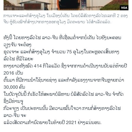
ການເຈາະແລະກໍສ້າງອຸໂມງ ໃນເມືອງບໍ່ເຕັນ ໂດຍບໍລິສັດທາງລົດໄຟເລກທີ 2 ຂອງ
ຈີນ ຜູ້ຮັບເໝົາກໍ່ສ້າງປາກທາງອອກອຸໂມງ ມິດຕະພາບ ໄດ້ສຳເລັດແລ້ວ.
ທັງນີ້ ໂດຍທາງລົດໄຟ ລາວ-ຈີນ ທີ່ເຊື່ອມຕໍ່ຈາກບໍ່ເຕັນ ໄປຍັງນະຄອນ
ວຽງຈັນ ຈະຕ້ອງ
ຂຸດເຈາະ ແລະກໍ່ສ້າງອຸໂມງ ຈຳນວນ 75 ອຸໂມງໃນຕະຫຼອດເສັ້ນທາງ
ລົດໄຟ ທີ່ມີໄລຍະ
ທາງຍາວທັງໝົດ 414 ກິໂລແມັດ ຊຶ່ງຈາກການດຳເນີນງານນັບແຕ່ທ້າຍປີ
2016 ເປັນ
ຕົ້ນມາ ທີ່ມີການນຳໃຊ້ນາຍຊ່າງ ແລະກຳລັງແຮງງານຈາກຈີນຫຼາຍກວ່າ
30,000 ຄົນ
ໃນປັດຈຸບັນນີ້ ກໍເຮັດໃຫ້ສະພາບໍລິຫານ ບໍລິສັດລົດໄຟ ລາວ-ຈີນ ຈຳກັດ
ຊຶ່ງມີທ່ານຈູ
ກົວະຈຽງ ເປັນປະທານນັ້ນ ມີຄວາມໝັ້ນໃຈວາ ການກໍ່ສ້າງທາງລົດໄຟ
ລາວ-ຈີນ ຈະ
ແລ້ວເສັດຕາມກຳນົດພາຍໃນທ້າຍປີ 2021 ຢ່າງແນ່ນອນ.