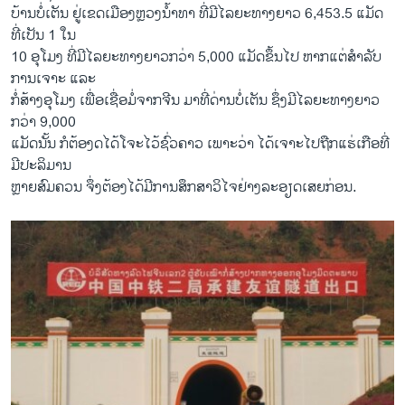
ບ້ານບໍ່ເຕັນ ຢູ່ເຂດເມືອງຫຼວງນ້ຳທາ ທີ່ມີໄລຍະທາງຍາວ 6,453.5 ແມັດ
ທີ່ເປັນ 1 ໃນ
10 ອຸໂມງ ທີ່ມີໄລຍະທາງຍາວກວ່າ 5,000 ແມັດຂຶ້ນໄປ ຫາກແຕ່ສຳລັບ
ການເຈາະ ແລະ
ກໍ່ສ້າງອຸໂມງ ເພື່ອເຊື່ອມໍ່ຈາກຈີນ ມາທີ່ດ່ານບໍ່ເຕັນ ຊຶ່ງມີໄລຍະທາງຍາວ
ກວ່າ 9,000
ແມັດນັ້ນ ກໍຕ້ອງດໄດ້ໂຈະໄວ້ຊົ່ວຄາວ ເພາະວ່າ ໄດ້ເຈາະໄປຖືກແຮ່ເກືອທີ່
ມີປະລິມານ
ຫຼາຍສົມຄວນ ຈຶ່ງຕ້ອງໄດ້ມີການສຶກສາວິໄຈຢ່າງລະອຽດເສຍກ່ອນ.