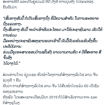
ສະຫາຍທີ່ດີ ແລະເປັນຄູ່ຮ່ວມມື ທີ່ດີ ດັ່ງທີ່ ທ່ານບຸນຍັງ ໄດ້ຖະແຫລງ
ຢືນຢັນວ່າ:
“ເສັ້ນທາງອັນນີ້ ກໍເປັນເສັ້ນທາງນຶ່ງ ທີ່ມີຄວາມສຳຄັນ ໃນການຂະຫຍາຍ
ນຶ່ງແລວທາງ-
ນຶ່ງເສັ້ນທາງ ອັນນີ້ ຈະນຳເອົາຜົນປະໂຫຍດ ມາໃຫ້ປະຊາຊົນລາວ ເຮັດໃຫ້
ການຮ່ວມ
ມືລະຫວ່າງປະຊາຊົນສອງຊາດພວກເຮົານີ້ ນັບມື້ນັບແໜ້ນແຟ້ນຍິ່ງຂຶ້ນ
ປະຕິບັດການ
ຮ່ວມມືຍຸດທະສາດຮອບດ້ານໝັ້ນຄົງ ຍາວນານຕາມທິດ 4 ດີທີ່ສະຫາຍ ສີ
ຈິ້ນຜິງ
ໄດ້ວາງໄວ້.”
ສ່ວນທ່ານໂຈວ ຊ່ຽວເຊຍ ຫົວໜ້າໂຄງການກໍ່ສ້າງທາງລົດໄຟ ລາວ-ຈີນ
ຊ່ວງທີ 1 ຢືນ
ຢັນວ່າ ການກໍ່ສ້າງທາງລົດໄຟ ລາວ-ຈີນ ໄດ້ຄືບໜ້າໄປແລ້ວ 60 ເປີເຊັນ
ຂອງແຜນການ
ທັງໝົດ ໂດຍສະເພາະເດືອນມີນາ 2019 ກໍໄດ້ສຳເລັດການເຈາະ ແລະ
ກໍ່ສ້າງອຸໂມງ