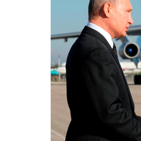
ວິທະຍາສາດ-ເທັກໂນໂລຈີ
ທຸລະກິດ
ພາສາອັງກິດ
ວີດີໂອ
ສຽງ
ລາຍການກະຈາຍສຽງ
ລາຍງານ