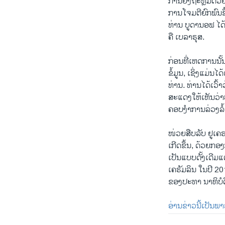
ການຍິງຖະຫຼົ່ມດ
ການໂຈມຕີຍົກ​ພົນ
ທ່ານ ບູດານອຟ ໄດ້
ຄື ເບລາຣຸສ.
ກ່ອນທີ່ເຫດການນ
ຂໍ້ມູນ, ເຊິ່ງແມ່
ທ່ານ. ທ່ານໄດ້ເວົ້
ສະແດງໃຫ້ເຫັນວ່າປ
ຄອບງຳການລ່ວງລໍ້
ໜ່ວຍສືບລັບ ຢູເຄ
ເກີດ​ຂຶ້​ນ, ດ້ວຍ
ເປັນແບບດັ້ງເດີມ
ເຄຣັມລິນ ໃນປີ 20
ຂອງປະທາ ນາທິບໍດ
ອ່ານຂ່າວນີ້ເປັນພ