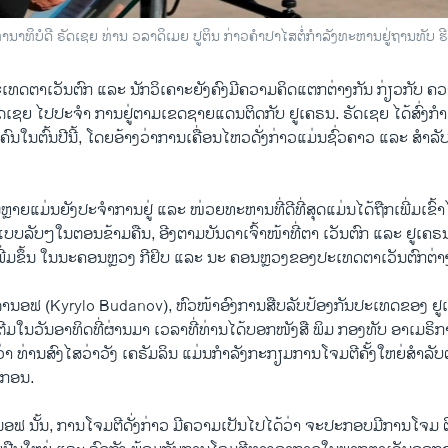
ະທານາທິບໍດີ ຣັດເຊຍ ທ່ານ ວລາດິເມຍ ປູຕິນ ກ່າວຄຳປາໄສຕໍ່ກຳລັງທະຫານຢູ່ຖານທັບ 
່ປະເທດຕາເວັນຕົກ ແລະ ນັກວິເຄາະຍັງຄົງມີຄວາມຄິດແຕກຕ່າງກັນ ກ່ຽວກັບ
ດເຊຍ ໄປປະຈຳ ການຢູ່ຕາມເຂດຊາຍແດນຕິດກັບ ຢູເຄຣນ. ຣັດເຊຍ ໄດ້ສົ່ງ
ນໃນຕົ້ນປີນີ້, ໂດຍອ້າງວ່າການເຄື່ອນໄຫວດັ່ງກ່າວແມ່ນຊົ່ວຄາວ ແລະ ສຳລັ
ຼາຍແມ່ນຍັງປະຈຳການຢູ່ ແລະ ໜ່ວຍທະຫານທີ່ດີທີ່ສຸດແມ່ນໄດ້ຖືກເພີ່ມເຂົ້າໄ
ັດແບບລັບໆໃນຕອນຂ້າມຄືນ, ອີງຕາມບັນດາເຈົ້າໜ້າທີ່ຕາ ເວັນຕົກ ແລະ ຢູເຄຣນ. ນ
ພີ່ມຂຶ້ນ ໃນນະຄອນຫຼວງ ກີຢິບ ແລະ ນະ ຄອນຫຼວງຂອງປະເທດຕາເວັນຕົກຕ່າ
ູດານອຟ (Kyrylo Budanov), ຫົວໜ້າອົງການສືບລັບປ້ອງກັນປະເທດຂອງ ຢູເຄ
ຕີມໃນວັນອາທິດທີ່ຜ່ານມາ ເວລາທີ່ທ່ານໄດ້ບອກໜັງສື ພິມ ກອງທັບ ອາເມຣິກາ
ວ່າ ທ່ານສົງໄສວ່າວັງ ເຄຣັມລິນ ແມ່ນກຳລັງກະກຽມການໂຈມຕີຄັ້ງໃຫຍ່ສຳລັບຕົ
ງກອນ.
ນອຟ ນັ້ນ, ການໂຈມຕີດັ່ງກ່າວ ມີຄວາມເປັນໄປໄດ້ວ່າ ຈະປະກອບມີການໂຈມ