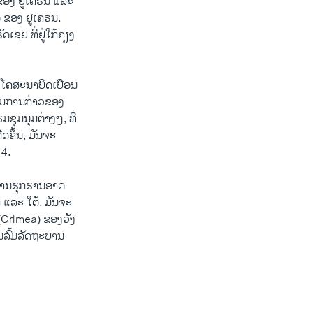
ຂອງ ຢູເຄຣນ ແລະ
) ຂອງ ຢູເຄຣນ.
ເຊຍ ທີ່ຢູ່ໃກ້ຄຽງ
ນໂຄສະນາບິດເບືອນ
ງຕາມການກ່າວຂອງ
ຊຸມ​ນຸມຕ່າງໆ, ທີ່
ດຂຶ້ນ, ມັນຈະ
14.
ບ ການຮຸກຮານອາດ
 ແລະ ໃຕ້. ມັນຈະ
 (Crimea) ຂອງວັງ
່ນລົ້ມລັດຖະບານ