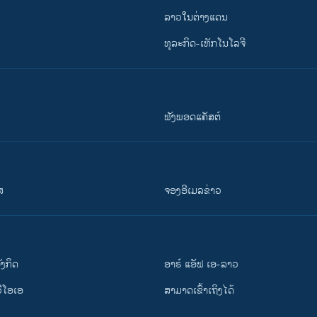
ລາວໃນຕ່າງແດນ
ທຸລະກິດ-ເທັກໂນໂລຈີ
ຟັງພອດແຄັສຕ໌
ສ
ຈອງອີເມລຂ່າວ
ັງ​ກິດ
ອາຣ໌ ແອັຟ ເອ-ລາວ
ວີ​ໂອ​ເອ
ສາມາດເຂົ້າເຖິງໄດ້