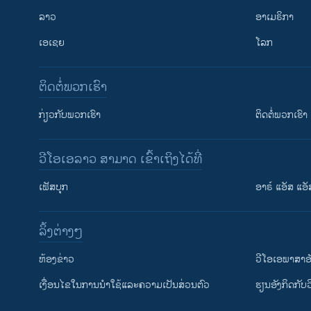
ລາວ
ອາເມຣິກາ
ເອເຊຍ
ໂລກ
ຕິດຕໍ່ພວກເຮົາ
ກ່ຽວກັບພວກເຮົາ
ຕິດຕໍ່ພວກເຮົາ
ວີໂອເອລາວ ສາມາດ ເຂົ້າເຖິງໄດ້ທີ່
ເຟັສບຸກ
ອາຣ໌ ແອັສ ແອັ
​ລິ້ງ​ຕ່າງໆ
ຕິດຕາມພວກເຮົາ ທີ່
​ຫ້ອງ​ຂ່າວ
ວີ​ໂອ​ເອ​ພາ​ສາ​ອ
​ເງື່ອນ​ໄຂ​ໃນ​ການ​ນຳ​ໃຊ້​ແລະຄວາມ​ເປັນ​ສ່​ວນ​ຕົວ
​ຮຽນ​ອັງ​ກິດ​ກັບ​
ພາສາຕ່າງໆ