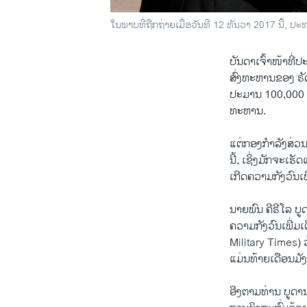
ໃນພາບທີ່ຖືກຖ່າຍເມື່ອວັນທີ 12 ທັນວາ 2017 ນີ້, ປ
ບັນດາເຈົ້າໜ້າທີ
ສົ່ງທະຫານຂອງ ຣັ
ປະມານ 100,000 ຄົ
ທະຫານ.
ແຕ່ກອງກຳລັງສ່ວນຫ
ນີ້, ເຊິ່ງມັກຈະເຮ
ເກີດຄວາມກັງວົນເ
ນາຍພົນ ຄີຣີໂລ ບ
ຄວາມກັງວົນເພີ່ມເ
Military Times) 
ແມ່ນທ້າຍເດືອນມັ
ອີງຕາມທ່ານ ບູດາ