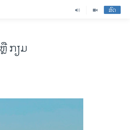
ສົດ
ຫຼື ກຽມ