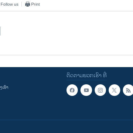
Follow us
Print
ຕິດຕາມພວກເຮົາ ທີ່
ເຮົາ