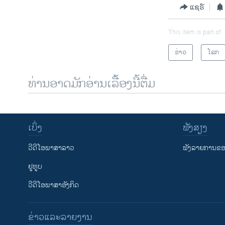
ແຊຣ໌
This item is part of
ຂ່າວ
ໂລກ
ທ່ານອາດມັກອ່ານເລື້ອງນີ້ຕື່ມ
ເບິ່ງ
ຟັງສຽງ
ວີດີໂອພາສາລາວ
ຟັງລາຍການຂອງ
ຢູທູບ
ວີດີໂອພາສາອັງກິດ
ຂ່າວແລະລາຍງານ