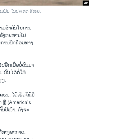
ຮີເມມີມ ໃນປະເທດ ຊີເຣຍ.
 ຄວາມສຳຄັນໃນການ
ກຳລັງທະຫານໄປ
ບການ​ຝຶກຊ້ອມ​ທາງ
ປອີກເມື່ອບໍ່ດົນມາ
ັ້ນ ໄດ້ກໍ່ໃຫ້
ງໆ.
ຣນ, ໄດ້ເຮັດໃຫ້ມີ
 ຫຼື (America’s
້ນປີໜ້າ, ຄົງຈະ
 ຕີທາງອາກາດ,