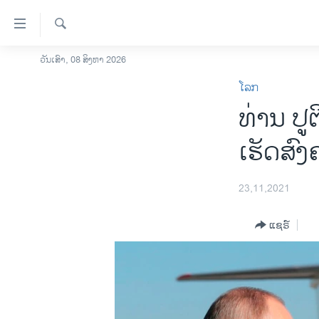
ລິ້ງ
ສຳຫລັບ
ເຂົ້າ
ຄົ້ນຫາ
ວັນເສົາ, 08 ສິງຫາ 2026
ໂຮມເພຈ
ຫາ
ໂລກ
ລາວ
ຂ້າມ
ທ່ານ ປູ
ຂ້າມ
ອາເມຣິກາ
ຂ້າມ
ການເລືອກຕັ້ງ ປະທານາທີບໍດີ ສະຫະລັດ
ເຮັດສົ
ໄປ
2024
ຫາ
ຂ່າວ​ຈີນ
ຊອກ
23,11,2021
ຄົ້ນ
ໂລກ
ແຊຣ໌
ເອເຊຍ
ອິດສະຫຼະພາບດ້ານການຂ່າວ
ຊີວິດຊາວລາວ
ຊຸມຊົນຊາວລາວ