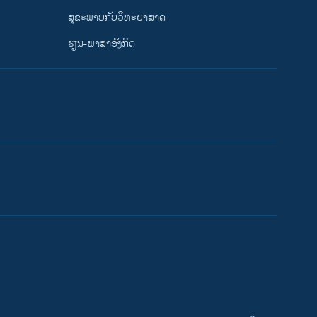
ສຸຂະພາບກັບວິທະຍາສາດ
ຮຽນ-ພາສາອັງກິດ