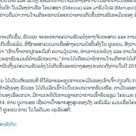
້ວຍປືນໃຫຍ່ ແລະ ລົດຖັງ ພ້ອມກັບການໂຈມຕີທາງອາກາດໃນພາກຕາເວັນອອກ
​ຂຶ້ນບົກ ໃນເມືອງທ່າເຮືອ ໂອເດສຊາ (Odessa) ແລະ ມາຣິວໂປລ (Mariupol
ກ່າວຕື່ມວ່າ ການໂຈມຕີຂະໜາດນ້ອຍກວ່າອາດເກີດຂຶ້ນຜ່ານພັນທະມິດຂອງ ຣັດ
ັ້ນຈະເກີດຂຶ້ນ, ຣັດເຊຍ ຈະຂະຫຍາຍຄວາມຂັດແຍ້ງທາງຈິດຕະສາດ ແລະ ກາ
ນໄດ້ເກີດຂຶ້ນແລ້ວ, ທີ່ຖືກອອກແບບມາເພື່ອສ້າງຄວາມບໍ່ໝັ້ນຄົງໃນ ຢູເຄຣນ, ອີ
າວ່າ “ເຂົາເຈົ້າຢາກປຸກລະດົມ​ກໍ່ ຄວາມວຸ້ນວາຍ, ຜ່ານການປະທ້ວງ ແລະ ການ​ໂຮມ
ະຊາຊົນແມ່ນຕໍ່ຕ້ານລັດຖະບານ.” ທ່ານໄດ້ເຕືອນວ່າຖ້າການໂຈມຕີຫາກໄດ້ເກີ
ານັບຕັ້ງແຕ່ຄວາມຂັດແຍ້ງໄດ້ເກີດຂຶ້ນລະຫວ່າງສອງປະເທດດັ່ງກ່າວໃນປີ 20
ຣນ ໄດ້ເປີດເຜີຍແຜນທີ່ ທີ່ໃຫ້ລາຍລະອຽດການປະເມີນຂອງເຂົາເຈົ້າ ກ່ຽວກັ
ກອງກຳລັງຂອງ ຣັດເຊຍ ໄດ້ດັນເລິກເຂົ້າໄປໃນປະເທດຈາກທິດເໜືອ, ຕາເວັນອອກ
ແຕ່ນອງເລືອດກວ່າ, ມີການປະຕິບັດການຫຼາຍກວ່າການເຂົ້າຍຶດແຫຼມ ໄຄຣເມຍ
14. ທ່ານ ບູດານອຟ ເຊື່ອວ່າເປົ້າໝາຍສູງສຸດຂອງວັງ ເຄຣັມລິມ ແມ່ນເພື່ອໂຄ
ີ ຢູເຄຣນ ທ່ານ ໂວໂລດີເມຍ ເຊເລັນສກີ.
າສາອັງກິດ