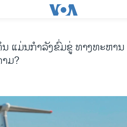
ຕິນ ແມ່ນກຳລັງຂົ່ມຂູ່ ທາງທະຫານ 
ງຄາມ?