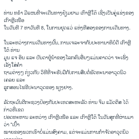
ທ່ານ ທຣຳ ມີແຜນທີ່ຈະເດີນທາງຢ້ຽມຢາມ ເກົາຫຼີໃຕ້ ເຊິ່ງເປັນຄູ່ແຂ່ງຂອງ
ເກົາຫຼີເໜືອ
ໃນວັນທີ 7 ຫາວັນທີ 8, ໃນການຢຸດແວ່ ແຫ່ງທີສອງຂອງການເດີນທາງ.
ໃນລະຫວ່າງການເດີນທາງນັ້ນ, ການເຈລະຈາກັບປະທານາທິບໍດີ ເກົາຫຼີ
ໃຕ້ ທ່ານ
ມູນ ແຈ ອິນ ແລະ ບັນດາຜູ້ນຳຂອງໂລກຄົນອື່ນໆແມ່ນຄາດວ່າ ຈະເພັ່ງ
ເລັງໃສ່ຄຳ
ຖາມຕ່າງໆ ກ່ຽວກັບ ວິທີທີ່ຈະຮັບມືກັບການສືບຕໍ່ພັດທະນາອາວຸດນິວ
ເຄລຍ ແລະ
ລູກສອນໄຟຂີປະນາວຸດຂອງ ພຽງຢາງ.
ລັດຖະມົນຕີກະຊວງປ້ອງກັນປະເທດສະຫະລັດ ທ່ານ ຈິມ ແມັດຕິສ ໄດ້
ກ່າວທີ່ເຂດ
ປອດທະຫານ ລະຫວ່າງ ເກົາຫຼີເໜືອ ແລະ ເກົາຫຼີໃຕ້ ໃນວັນສຸກທີ່ຜ່ານມາ
ວ່າ “ເປົ້າ
ໝາຍຂອງພວກເຮົາບໍ່ແມ່ນສົງຄາມ, ແຕ່ຈະແມ່ນການກຳຈັດອາວຸດນິວ