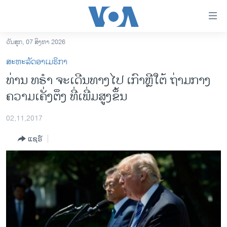
ລິ້ງ
ສຳຫລັບ
ເຂົ້າ
ວັນສຸກ, 07 ສິງຫາ 2026
ຫາ
ໂຮມເພຈ
ສະຫະລັດອາເມຣິກາ
ຂ້າມ
ລາວ
ທ່ານ ທຣຳ ຈະເດີນທາງໄປ ເກົາຫຼີໃຕ້ ຖ່າມກາງ
ຂ້າມ
ອາເມຣິກາ
ຄວາມເຄັ່ງຕຶງ ທີ່ເພີ່ມສູງຂຶ້ນ
ຂ້າມ
ໄປ
ການເລືອກຕັ້ງ ປະທານາທີບໍດີ ສະຫະລັດ 2024
ຫາ
02,11,2017
ຂ່າວ​ຈີນ
ຊອກ
ແຊຣ໌
ຄົ້ນ
ໂລກ
ເອເຊຍ
ອິດສະຫຼະພາບດ້ານການຂ່າວ
ຊີວິດຊາວລາວ
ຊຸມຊົນຊາວລາວ