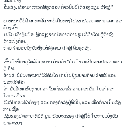
ເຄລຍຢ່າງ
ສິ້ນເຊີງ, ທີ່ສາມາດກວດພິສູດແລະ ຕ່າວປີ້ນບໍ່ໄດ້ຂອງແຫຼມ ເກົາຫຼີ.”
ປະທານາທິບໍດີ ສະຫະລັດ ຈະບໍ່ເດີນທາງໄປເຂດປອດທະຫານ ແລະ ສ່ອງ
ກ້ອງເຂົ້າ
ໄປໃນ ເກົາຫຼີເໜືອ, ຫຼີກລ່ຽງຈາກໂອກາດຖ່າຍຮູບ ທີ່ທຳໂດຍຜູ້ດຳລົງ
ຕຳແໜ່ງກ່ອນ
ທ່ານ ຈຳນວນນຶ່ງນັບຕັ້ງແຕ່ສົງຄາມ ເກົາຫຼີ ສິ້ນສຸດລົງ.
ເຈົ້າໜ້າທີ່ອາວຸໂສລັດຖະບານ ກ່າວວ່າ “ມັນໜ້າຈະເປັນເຂດປອດທະຫານ
ຫຼື ຄ້າຍ
ຮຳຟຣີ, ບໍ່ມີປະທານາທິບໍດີຄົນໃດ ເຄີຍໄປຢ້ຽມຢາມຄ້າຍ ຮຳຟຣີ ແລະ
ພວກເຮົາຄິດ
ວ່າ ມັນມີເຫດຜົນຫຼາຍກວ່າ ໃນແງ່ຂອງຂໍ້ຄວາມຂອງມັນ, ໃນແງ່ຂອງ
ໂອກາດທີ່ຈະ
ລົມກັບຄອບຄົວຕ່າງໆ ແລະ ກອງກຳລັງຢູ່ທີ່ນັ້ນ, ແລະ ເພື່ອກ່າວເນັ້ນເຖິງ
ການເຊື້ອ
ເຊີນຂອງປະທານາທິບໍດີ ມູນ, ບົດບາດຂອງ ເກົາຫຼີໃຕ້ ໃນການແບ່ງປັນ
ພາລະຂອງ