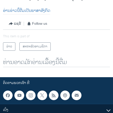
ອ່ານຂ່າວນີ້ຕື່ມເປັນພາສາອັງກິດ
ແຊຣ໌
Follow us
This item is part of
ຂ່າວ
ສະຫະລັດອາເມຣິກາ
ທ່ານອາດມັກອ່ານເລື້ອງນີ້ຕື່ມ
ຕິດຕາມພວກເຮົາ ທີ່
ເບິ່ງ