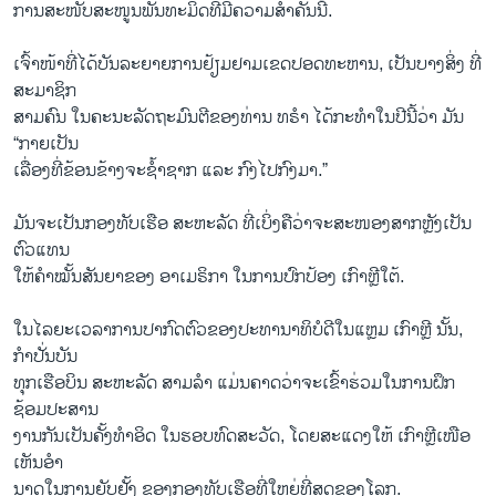
ການສະໜັບສະໜູນພັນທະມິດທີ່ມີຄວາມສຳຄັນນີ້.
ເຈົ້າໜ້າທີ່ໄດ້ບັນລະຍາຍການຢ້ຽມຢາມເຂດປອດທະຫານ, ເປັນບາງສິ່ງ ທີ່
ສະມາຊິກ
ສາມຄົນ ໃນຄະນະລັດຖະມົນຕີຂອງທ່ານ ທຣຳ ໄດ້ກະທຳໃນປີນີ້ວ່າ ມັນ
“ກາຍເປັນ
ເລື່ອງທີ່ຂ້ອນຂ້າງຈະຊໍ້າຊາກ ແລະ ກົງໄປກົງມາ.”
ມັນຈະເປັນກອງທັບເຮືອ ສະຫະລັດ ທີ່ເບິ່ງຄືວ່າຈະສະໜອງສາກຫຼັງເປັນ
ຕົວແທນ
ໃຫ້ຄຳໝັ້ນສັນຍາຂອງ ອາເມຣິກາ ໃນການປົກປ້ອງ ເກົາຫຼີໃຕ້.
ໃນໄລຍະເວລາການປາກົດຕົວຂອງປະທານາທິບໍດີໃນແຫຼມ ເກົາຫຼີ ນັ້ນ,
ກຳປັ່ນບັນ
ທຸກເຮືອບິນ ສະຫະລັດ ສາມລຳ ແມ່ນຄາດວ່າຈະເຂົ້າຮ່ວມໃນການຝຶກ
ຊ້ອມປະສານ
ງານກັນເປັນຄັ້ງທຳອິດ ໃນຮອບທົດສະວັດ, ໂດຍສະແດງໃຫ້ ເກົາຫຼີເໜືອ
ເຫັນອຳ
ນາດໃນການຍັບຢັ້ງ ຂອງກອງທັບເຮືອທີ່ໃຫຍ່ທີ່ສຸດຂອງໂລກ.