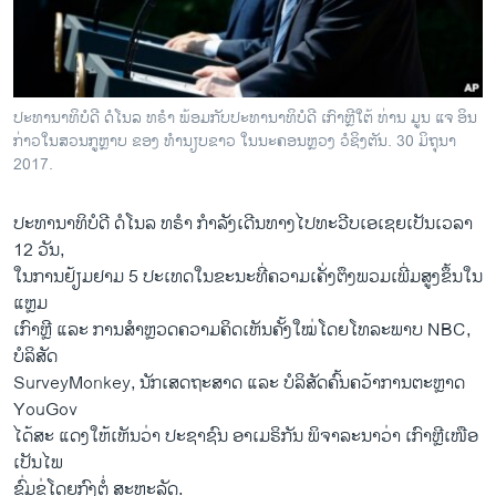
ວິທະຍາສາດ-ເທັກໂນໂລຈີ
ທຸລະກິດ
ພາສາອັງກິດ
ປະທານາທິບໍດີ ດໍໂນລ ທຣຳ ພ້ອມກັບປະທານາທິບໍດີ ເກົາຫຼີໃຕ້ ທ່ານ ມູນ ແຈ ອິນ
ວີດີໂອ
ກ່າວໃນສວນກູຫຼາບ ຂອງ ທຳນຽບຂາວ ໃນນະຄອນຫຼວງ ວໍຊິງຕັນ. 30 ມິຖຸນາ
2017.
ສຽງ
ປະທານາທິບໍດີ ດໍໂນລ ທຣຳ ກຳລັງເດີນທາງໄປທະວີບເອເຊຍເປັນເວລາ
ລາຍການກະຈາຍສຽງ
ຕິດຕາມພວກເຮົາ ທີ່
12 ວັນ,
ລາຍງານ
ໃນການຢ້ຽມຢາມ 5 ປະເທດໃນຂະນະທີ່ຄວາມເຄັ່ງຕຶງພວມເພີ່ມສູງຂຶ້ນໃນ
ແຫຼມ
ເກົາຫຼີ ແລະ ການສຳຫຼວດຄວາມຄິດເຫັນຄັ້ງໃໝ່ໂດຍໂທລະພາບ NBC,
ພາສາຕ່າງໆ
ບໍລິສັດ
SurveyMonkey, ນັກເສດຖະສາດ ແລະ ບໍລິສັດຄົ້ນຄວ້າການຕະຫຼາດ
YouGov
ໄດ້ສະ ແດງໃຫ້ເຫັນວ່າ ປະຊາຊົນ ອາເມຣິກັນ ພິຈາລະນາວ່າ ເກົາຫຼີເໜືອ
ເປັນໄພ
ຂົ່ມຂູ່ໂດຍກົງຕໍ່ ສະຫະລັດ.