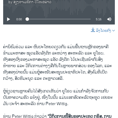
by
ສຽງອາເມຣິກາ ວີໂອເອລາວ
No media source currently available
0:00
5:16
ລິງໂດຍກົງ
ຄ່ານິຍົມຮ່ວມ ແລະ ຜົນປະໂຫຍດດຽວກັນ ແມ່ນພື້ນຖານຫຼັກຂອງພາຄີ
ຂ້າມມະຫາສະ ໝຸດແອັດລັງຕິກ ລະຫວ່າງ ສະຫະລັດ ແລະ ຢູໂຣບ.
ທັງສອງຝັ່ງຂອງມະຫາສະໝຸດ ແອັດ ລັງຕິກ ໄດ້ປະເຊີນໜ້າກັບສິ່ງ
ທ້າທາຍ ແລະ ວິກິດການຕ່າງໆຄືກັນໃນຫຼາຍພາກສ່ວນ ຂອງໂລກ, ແລະ
ທັງສອງຝ່າຍນັ້ນ ແມ່ນຜູ້ສະໜັບສະໜູນປະຊາທິປະໄຕ, ສັງຄົມທີ່ເປີດ
ກວ້າງ, ສິດທິມະນຸດ ແລະ ຕະຫຼາດເສລີ.
ຜູ້ຊ່ຽວຊານຫຼາຍຄົນໄດ້ສັງເກດເຫັນວ່າ ຢູໂຣບ ແມ່ນກຳລັງຈັດການກັບ
ບັນຫາຄວາມຂັດ ແຍ້ງຢູ່, ໜຶ່ງໃນນັ້ນ ແມ່ນເອກອັດຄະລັດຖະທູດ ເຢຍຣະ
ມັນ ປະຈຳ ສະຫະລັດ ທ່ານ Peter Wittig.
ທ່ານ Peter Wittig ກ່າວວ່າ
“ວິກິດການໜີ້ສິນຂອງປະເທດ ກຣິສ, ການ