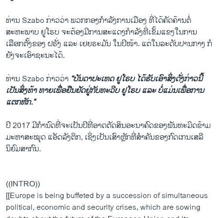
ທ່ານ Szabo ກ່າວວ່າ ພວກກອງກຳລັງການເມືອງ ທີ່ໄດ້ຄັດຄ້ານຕໍ່
ສະຫະພາບ ຢູໂຣບ ຈະຕ້ອງມີການສະແດງກຳລັງທີ່ເຂັ້ມແຂງໃນການ
ເລືອກຕັ້ງຂອງ ຝຣັ່ງ ແລະ ເຢຍຣະມັນ ໃນປີໜ້າ. ແຕ່ໃນລະດັບປານກາງ ກໍ
ຍັງຈະເອົາຊະນະໄດ້.
ທ່ານ Szabo ກ່າວວ່າ
“ບັນດາປະເທດ ຢູໂຣບ ໄດ້ຮັບເອົາສິ່ງດັ່ງກ່າວນີ້
ເປັນສິ່ງທ້າ ທາຍເພື່ອຢືນຢັດຢູ່ກັບທະວີບ ຢູໂຣບ ແລະ ບໍ່ແມ່ນເພື່ອການ
ແຕກຫັກ.”
ປີ 2017 ມີກຳນົດທີ່ຈະເປັນປີທີ່ອາດຕັດສິນອະນາຄົດຂອງພັນທະມິດຂ້າມ
ມະຫາສະໝຸດ ແອັດລັງຕິກ, ເຊິ່ງເປັນເສົາຫຼັກທີ່ສຳຄັນຂອງກົດເກນເສລີ
ນິຍົມສາກົນ.
((INTRO))
[[Europe is being buffeted by a succession of simultaneous
political, economic and security crises, which are sowing