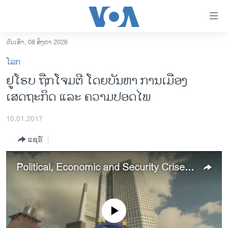
ລິ້ງ
ສຳຫລັບ
ເຂົ້າ
ວັນເສົາ, 08 ສິງຫາ 2026
ຫາ
ໂຮມເພຈ
ໂລກ
ຂ້າມ
ລາວ
ຢູໂຣບ ຖືກໂຈມຕີ ໂດຍບັນຫາ ການເມືອງ
ຂ້າມ
ອາເມຣິກາ
ເສດຖະກິດ ແລະ ຄວາມປອດໄພ
ຂ້າມ
ໄປ
ການເລືອກຕັ້ງ ປະທານາທີບໍດີ ສະຫະລັດ 2024
ຫາ
10,01,2017
ຂ່າວ​ຈີນ
ຊອກ
ແຊຣ໌
ຄົ້ນ
ໂລກ
ເອເຊຍ
Political, Economic and Security Crises Buffet EU in New Year
ອິດສະຫຼະພາບດ້ານການຂ່າວ
ຊີວິດຊາວລາວ
No media source currently available
ຊຸມຊົນຊາວລາວ