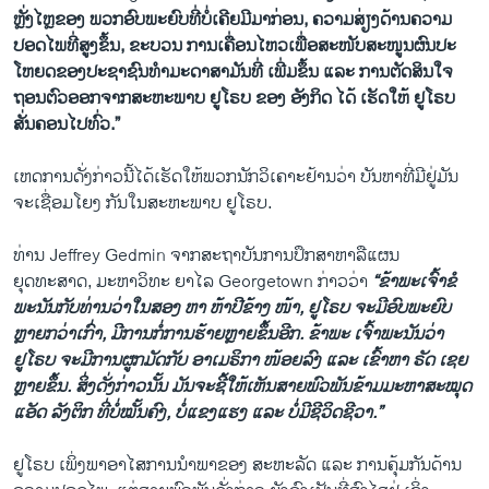
ຫຼັ່ງໄຫຼຂອງ ພວກອົບພະຍົບທີ່ບໍ່ເຄີຍມີມາກ່ອນ, ຄວາມສ່ຽງດ້ານຄວາມ
ປອດໄພທີ່ສູງຂຶ້ນ, ຂະ​ບວນ ການເຄື່ອນໄຫວ​ເພື່ອສະໜັບສະໜູນ​ຜົນ​ປະ​
ໂຫຍ​ດຂອງ​ປະຊາຊົນ​ທຳ​ມະ​ດາ​ສາມັນທີ່ ເພີ່ມຂຶ້ນ ແລະ ການຕັດສິນໃຈ
ຖອນ​ຕົວອອກຈາກສະຫະພາບ ຢູໂຣບ ຂອງ ອັງກິດ ໄດ້ ເຮັດໃຫ້ ຢູໂຣບ
ສັ່ນຄອນໄປທົ່ວ.”
ເຫດການດັ່ງກ່າວນີ້ໄດ້ເຮັດໃຫ້ພວກນັກວິເຄາະຢ້ານວ່າ ບັນຫາທີ່ມີຢູ່ມັນ
ຈະເຊື່ອມໂຍງ ກັນໃນສະຫະພາບ ຢູໂຣບ.
ທ່ານ Jeffrey Gedmin ຈາກສະຖາບັນການປຶກສາຫາລືແຜນ
ຍຸດທະສາດ, ມະຫາວິທະ ຍາໄລ Georgetown ກ່າວວ່າ
“ຂ້າພະເຈົ້າຂໍ
ພະນັນກັບທ່ານວ່າໃນສອງ ຫາ ຫ້າປີຂ້າງ ໜ້າ, ຢູໂຣບ ຈະມີອົບພະຍົບ
ຫຼາຍກວ່າເກົ່າ, ມີການກໍ່ການຮ້າຍຫຼາຍຂຶ້ນອີກ. ຂ້າພະ ເຈົ້າພະນັນວ່າ
ຢູໂຣບ ຈະມີການຜູກມັດກັບ ອາເມຣິກາ ໜ້ອຍລົງ ແລະ ເຂົ້າຫາ ຣັດ ເຊຍ
ຫຼາຍຂຶ້ນ. ສິ່ງດັ່ງກ່າວນັ້ນ ມັນຈະຊີ້ໃຫ້ເຫັນສາຍພົວພັນຂ້າມມະຫາສະໝຸດ
ແອັດ ລັງຕິກ ທີ່ບໍ່ໝັ້ນຄົງ, ບໍ່ແຂງແຮງ ແລະ ບໍ່ມີຊີວິດຊີວາ.”
ຢູໂຣບ ເພິ່ງພາອາໄສການນຳພາຂອງ ສະຫະລັດ ແລະ ການຄຸ້ມກັນດ້ານ