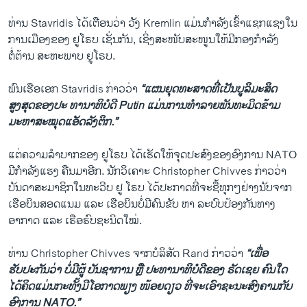
ທ່ານ Stavridis ໄດ້ເຕືອນວ່າ ວັງ Kremlin ແມ່ນກຳລັງເຂົ້າແຊກແຊງໃນ
ການເມືອງຂອງ ຢູໂຣບ ເຊັ່ນກັນ, ເຊິ່ງສະໜັບສະໜູນໃຫ້ມີກອງກຳລັງ
ຕໍ່ຕ້ານ ສະຫະພາບ ຢູໂຣບ.
ພົນເຮືອເອກ Stavridis ກ່າວວ່າ
“ແຜນຍຸດທະສາດທີ່ເປັນບູລິມະສິດ
ສູງສຸດຂອງປະ ທານາທິບໍດີ Putin ແມ່ນການທຳລາຍພັນທະມິດຂ້າມ
ມະຫາສະໝຸດແອັດລັງຕິກ.”
ແຕ່ຄວາມລຳບາກຂອງ ຢູໂຣບ ໄດ້ເຮັດໃຫ້ຈຸດປະສົງຂອງອົງການ NATO
ມີກຳລັງແຮງ ຄືນມາອີກ. ນັກວິເຄາະ Christopher Chivves ກ່າວວ່າ
ບັນດາສະມາຊິກໃນທະວີບ ຢູ ໂຣບ ໄດ້ປະກາດທີ່ຈະຊື້ທຸກໆຢ່າງນັບຈາກ
ເຮືອບິນສອດແນມ ແລະ ເຮືອບິນບໍ່ມີຄົນຂັບ ຫາ ລະບົບປ້ອງກັນທາງ
ອາກາດ ແລະ ເຮືອຮົບຊະນິດໃໝ່.
ທ່ານ Christopher Chivves ຈາກບໍລິສັດ Rand ກ່າວວ່າ
“ເພື່ອ
ຮັບປະກັນວ່າ ບໍ່ມີຜູ້ ບັນຊາການ ຫຼື ປະທານາທິບໍດີຂອງ ຣັດ​ເຊຍ​ ຄົນໃດ
ໄດ້ຄິດແມ່ນກະທັ້ງມີໂອກາດພຽງ ໜ້ອຍດຽວ ທີ່ຈະເອົາຊະນະສົງຄາມກັບ
ອົງການ NATO.”