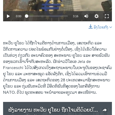
ວິທະຍາສາດ-ເທັກໂນໂລຈີ
ທຸລະກິດ
0:00
3:16
ພາສາອັງກິດ
ລິງໂດຍກົງ
ວີດີໂອ
ສຽງ
ທະວີບ ຢູໂຣບ ໄດ້ຖືກໂຈມຕີທາງດ້ານການເມືອງ, ເສດຖະກິດ ແລະ
ວິກິດການຄວາມ ປອດໄພພ້ອມກັນຢ່າງຕໍ່ເນື່ອງ, ເຊິ່ງໄດ້ເຮັດໃຫ້ຄວາມ
ລາຍການກະຈາຍສຽງ
ເປັນຫ່ວງ ກ່ຽວກັບ ອະນາຄົດຂອງ ສະຫະພາບ ຢູໂຣບ ແລະ ສາຍພົວພັນ
ຕິດຕາມພວກເຮົາ ທີ່
ລາຍງານ
ຂອງພວກ​ເຂົາ​ເຈົ້າກັບ​ສະຫະລັດ. ນັກຂ່າວວີໂອເອ Jela de
Franceschi ໄດ້ໄປສັງເກດເບິ່ງສະຖານະພາບໃນປະຈຸບັນຂອງປະຊາຄົມ
ຢູ ໂຣບ ແລະ ມະຫາສະໝຸດ ແອັດລັງຕິກ, ເຊິ່ງໄດ້ລວມເອົາການຮ່ວມມື
ພາສາຕ່າງໆ
ດ້ານການເມືອງ ແລະ ເສດຖະກິດຂອງ 28 ປະເທດສະມາຊິກສະຫະພາບ
ຢູໂຣບ ແລະ ກຸ່ມພັນທະມິດທີ່ ມີອິດ​ທິພົນທີ່ສຸດຂອງໂລກຄືອົງການ
NATO. ຕໍ່ໄປ ພຸດທະສອນ ຈະນຳລາຍລະອຽດມາ ສະເໜີທ່ານ.
ຟັງລາຍງານ ທະວີບ ຢູໂຣບ ຖືກໂຈມຕີດ້ວຍບັນຫາ ການເມືອງ, ເສດຖະກິດ ແລະ ຄວາມປອດໄພ