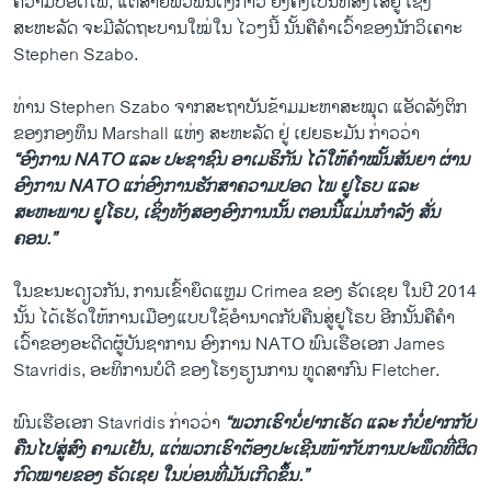
ຄວາມປອດໄພ, ແຕ່ສາຍພົວພັນດັ່ງກ່າວ ຍັງຄົງເປັນທີ່ສົງໄສຢູ່ ເຊິ່ງ
ສະຫະລັດ ຈະມີລັດຖະບານໃໝ່ໃນ ໄວໆນີ້ ນັ້ນຄື​ຄຳ​ເວົ້າຂອງນັກວິເຄາະ
Stephen Szabo.
ທ່ານ Stephen Szabo ຈາກສ​ະຖາ​ບັນຂ້າມມະຫາສະໝຸດ ແອັດລັງຕິກ
ຂອງກອງທຶນ Marshall ແຫ່ງ ສະຫະລັດ ຢູ່​ ເຢຍຣະມັນ ກ່າວວ່າ
“ອົງການ NATO ແລະ ປະຊາຊົນ ອາເມຣິກັນ ໄດ້ໃຫ້ຄຳໝັ້ນສັນຍາ ຜ່ານ
ອົງການ NATO ​ແກ່​ອົງການຮັກສາຄວາມປອດ ໄພ ຢູໂຣບ ແລະ
ສະຫະພາບ ຢູໂຣບ, ເຊິ່ງທັງສອງອົງການນັ້ນ ຕອນນີ້ແມ່ນກຳລັງ ສັ່ນ
ຄອນ.”
ໃນຂະນະດຽວກັນ, ການເຂົ້າຍຶດແຫຼມ Crimea ຂອງ ຣັດເຊຍ ໃນປີ 2014
ນັ້ນ ໄດ້​ເຮັດ​ໃຫ້ການເມືອງ​ແບບ​ໃຊ້​ອຳນາດກັບຄືນສູ່ຢູໂຣບ ອີກນັ້ນຄື​ຄຳ​
ເວົ້າຂອງອະດີດຜູ້ບັນຊາການ ອົງການ NATO ພົນເຮືອເອກ James
Stavridis, ອະທິການບໍດີ ຂອງໂຮງຮຽນການ ທູດສາກົນ Fletcher.
ພົນເຮືອເອກ Stavridis ກ່າວວ່າ
“ພວກເຮົາບໍ່ຢາກເຮັດ ແລະ ກໍບໍ່ຢາກກັບ
ຄືນໄປສູ່ສົງ ຄາມເຢັນ, ແຕ່ພວກເຮົາຕ້ອງປະ​ເຊີນໜ້າກັບການປະພຶດທີ່ຜິດ
ກົດໝາຍຂອງ ຣັດເຊຍ ​ໃນ​ບ່ອນ​ທີ່​ມັນ​ເກີດ​ຂຶ້ນ.”