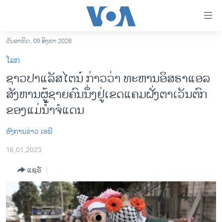
ລິ້ງ
ສຳຫລັບ
ເຂົ້າ
ວັນອາທິດ, 09 ສິງຫາ 2026
ຫາ
ໂຮມເພຈ
ໂລກ
ຂ້າມ
ລາວ
ຊາວ​ປາ​ແລັ​ສ​ໄຕ​ນ໌ ກ່າວ​ວ່າ ທະ​ຫານ​ອິ​ສ​ຣາ​ແອ​ລ ​
ຂ້າມ
ອາເມຣິກາ
ສັງ​ຫານ​ຜູ້​ຊາຍ​ຄົນ​ນຶ່ງ​ຢູ່ເຂດແຄມຝັ່ງຕາເວັນຕົກ
ຂ້າມ
ໄປ
ການເລືອກຕັ້ງ ປະທານາທີບໍດີ ສະຫະລັດ 2024
ຂອງແມ່ນໍ້າຈໍແດນ
ຫາ
ຂ່າວ​ຈີນ
ຊອກ
​ອົງ​ການ​ຂ່າວ ເອ​ພີ
ຄົ້ນ
ໂລກ
16,01,2023
ເອເຊຍ
ແຊຣ໌
ອິດສະຫຼະພາບດ້ານການຂ່າວ
ຊີວິດຊາວລາວ
ຊຸມຊົນຊາວລາວ