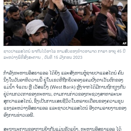
ວິທະຍາສາດ-ເທັກໂນໂລຈີ
ທຸລະກິດ
ພາສາອັງກິດ
ວີດີໂອ
ສຽງ
ຊາ​ວ​ປາ​ແລ​ສ​ໄຕ​ນ໌ ພາ​ກັນ​ໄວ້​ອາ​ໄລ ຫາມ​ສົບ​ຂອງ​ທ້າວ​ອາ​ມາດ ກາ​ລາ ອາ​ຍຸ 45 ປີ
ລະ​ຫວ່າງ​ພິ​ທີ່​ສົ່ງ​ສະ​ການ , ວັນ​ທີ 15 ມັງ​ກອນ 2023
ລາຍການກະຈາຍສຽງ
ຕິດຕາມພວກເຮົາ ທີ່
ລາຍງານ
ກຳ​ລັງ​ທະ​ຫ​ານ​ອິ​ສ​ຣາ​ແອ​ລ ໄດ້ຍິງ ແລະ​ສັງ​ຫານ​ຜູ້​ຊາຍ​ປາ​ແລສ​ໄຕ​ນ໌ ຄົນ​
ນຶ່ງ​ໃນ​ວັນ​ອາ​ທິດ​ວານ​ນີ້ ຢູ່ໃນ​ເຂດທີ່​ຖືກ​ຍຶດ​ຄອງ​ແຄມ​ຝັ່ງ​ຕາ​ເວັນຕົກຂອງ​
ແມ່​ນໍ້າ ຈໍ​ແດນ ຫຼື ເວັ​ສ​ແບັ້ງ (West Bank) ຫຼັງ​ຈາກ​ໄດ້​ມີ​ການຖົກ​ຖຽງ​ກັນ​
ພາສາຕ່າງໆ
ຢູ່​ດ່ານກວດ​ກາຂອງ​ທະ​ຫານ, ​ຕາມ​ການ​ກ່າວ​ຂອງ​ກະ​ຊວງ​ສາ​ທາ​ລະ​ນະ​
ສຸກ​ປາ​ແລສ​ໄຕ​ນ໌, ຊຶ່ງເປັນ​ການ​ເສຍ​ຊີ​ວິດໃນ​ຫລາຍ​ເດືອນ​ຂອງ​ຄວາມ​ຮຸນ​
ແຮງ​ລະ​ຫວ່າງ​ອິ​ສ​ຣາ​ແອ​ລ ແລະ​ຊາວ​ປາ​ແລ​ສ​ໄຕ​ນ໌ ​ອີງ​ຕາ​ມ​ລາຍ​ງານ​ຂອ​ງ​
ອົງ​ການ​ຂ່າວ​ເອ​ພີ.
ສະຖາ​ນະ​ການ​ຂອງ​ການ​ຍິງ​ກັນ​ແມ່ນ​ຂັດ​ແຍ້ງ. ​ທະ​ຫານ​ອິ​ສ​ຣາ​ແອ​ລ ໄດ້​