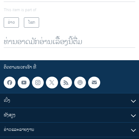
This item is part of
ຂ່າວ
ໂລກ
ທ່ານອາດມັກອ່ານເລື້ອງນີ້ຕື່ມ
ຕິດຕາມພວກເຮົາ ທີ່
ເບິ່ງ
ຟັງສຽງ
ຂ່າວແລະລາຍງານ