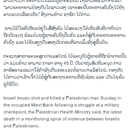
ລາວ​ກ່າວ​ວ່າ ທະ​ຫານ​ໄດ້​ເລີ້ມ​ຕີ​ຜູ້​ຊາຍ​ຄົນ​ນັ້ນ ດຶງ​ລາ​ວ​ອອກມາຈາກ​ລົດ.
“ລາ​ວ​ພະ​ຍາ​ຍາມ​ປ້ອງ​ກັນ​ໂຕ​ລາວ​ເອງ ເພາະ​ສະ​ນັ້ນ​ທະ​ຫານ​ຄົນ​ນຶ່ງ​ໄດ້​ຍິງ​
ລາວ​ແບບ​ເລືອດ​ເຢັນ” ​ອີງ​ຕາມທ້າວ ​ຊາ​ຟິກ ໄດ້​ກ່າວ.
​ ພາບ​ວິ​ດິ​ໂອທີ່​ເຜີຍ​ແຜ່​ຢູ່​ໃນ​ສື່​ສັງ​ຄົມ ໄດ້​ສະ​ແດງ​ໃຫ້​ເຫັນ​ອັນ​ທີ່​ປາ​ກົດ​ວ່າ​
ຖືກ​ດັດ​ແປງ ພ້ອ​ມ​ດ້ວຍ​ຜູ້​ຊາຍ​ຄົນ​ນຶ່ງ​ດີ້ນຮົນ ແລະ​ຕໍ່​ສູ້ກັບ​ທະ​ຫານທະ​ຫານ
ຄົນ​ນຶ່ງ ແລະ​ໄດ້​ຍິນ​ສຽງ​ປືນ​ສອງ​ນັດ​ກ່ອນ​ທີ່​ລາວ​ລົ້ມ​ລົງ​ສູ່ພື້ນດິນ.
ກະ​ຊວງ​ສາ​ທາ​ລະ​ນະ​ສຸກ​ປາ​ແລ​ສ​ໄຕ​ນ໌ ໄດ້​ລະ​ບຸ​ຕົວ​ຜູ້​ຊາຍ​ທີ່​ຖືກ​ຂ້າ​ຕາຍນັ້ນ
ວ່າ​ ແມ່ນ​ທ້າວ ​ອາ​ມາດ ກາ​ລາ ອາ​ຍຸ 45 ປີ. ບັນ​ດາ​ກຸ່ມ​ສິດ​ທິ​ມະ​ນຸດ ກ່າວ​
ຫາ​ອິ​ສ​ຣາ​ແອ​ລ​ວ່າ​ໃຊ້​ກຳ​ລັງເກີນ​ຂອບ​ເຂດ​ຕໍ່ຊ​າວ​ປາ​ແລັ​ສ​ໄຕ​ນ໌. ກອງ​ທັບ​
ໄດ້ກ່າວ​ວ່າເຂົາ​ເຈົ້າ​ໄດ້​ຕໍ່​ສູ້​ກັບ​ສະ​ຖາ​ນະ​ການ​ທີ່​ຊັບ​ຊ້ອນ ແລະ ເປັນ​ໄພຂົ່ມ​
ຂູ່​ຕໍ່​ຊີ​ວິດ.
Israeli troops shot and killed a Palestinian man Sunday in
the occupied West Bank following a struggle at a military
checkpoint, the Palestinian Health Ministry said, the latest
death in a monthslong spiral of violence between Israelis
and Palestinians.