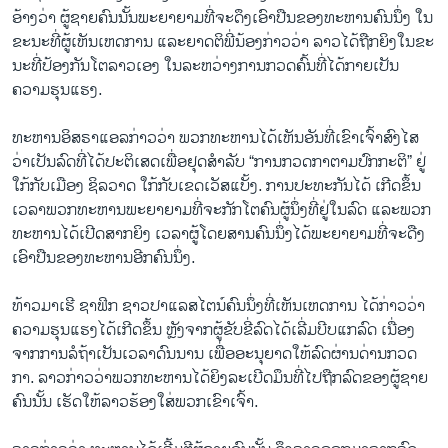
ອ້າງວ່າ ຜູ້​ຊາຍ​ຄົນ​ນັ້ນ​ພະ​ຍາ​ຍາມ​ທີ່​ຈະ​ດຶງ​ເອົາ​ປືນ​ຂອງ​ທະ​ຫານຄົນ​ນຶ່ງ ໃນ​
ຂະ​ນະ​ທີ່ຜູ້​ເຫັນ​ເຫດ​ການ ແລະ​ຍາດ​ຕິພີ່​ນ້ອງ​ກ່າວ​ວ່າ ລາວ​ໄດ້​ຖືກ​ຍິງ​ໃນ​ຂະ​
ນະ​ທີ່ປ້ອງ​ກັ​ນ​ໂຕລາວ​ເອງ ໃນລະ​ຫວ່າງ​ການກວດ​ຄົ້ນ​ທີ່​ໄດ້​ກາຍ​ເປັນ​
ຄວາມ​ຮຸນ​ແຮງ.
ທະ​ຫານ​ອິ​ສ​ຣ​າ​ແອ​ລ​ກ່າວ​ວ່າ ພວກ​ທະ​ຫານ​ໄດ້​ເຫັນ​ອັ​ນ​ທີ່​ເຂົາ​ເຈົ້າ​ສົງ​ໄສ
ວ່າ​ເປັນ​ລົດ​ທີ່​ໄດ້ປະ​ຕິ​ເສດ​ເພື່ອ​ຢຸດ​ສຳ​ລັບ “ການກວດກາ​ຕາມ​ປົກ​ກະ​ຕິ” ​ຢູ່​
ໃກ້​ກັບ​ເມືອງ​ ຊິ​ລ​ວາດ ໃກ້​ກັບເຂດເວັ​ສ​ແບັ້ງ. ການ​ປະ​ທະ​ກັນ​ໄດ້​ ເກີດ​ຂຶ້ນ​
ເວ​ລາ​ພວກ​ທະ​ຫານ​ພະ​ຍາ​ຍາມ​ທີ່​ຈະ​ກັກ​ໂຕ​ຄົນ​ຜູ້​ນຶ່ງ​ທີ່​ຢູ່​ໃນ​ລົດ ແລະ​ພວກ​
ທະ​ຫານ​ໄດ້​ເປີດ​ສາກ​ຍິງ ເວ​ລາ​ຜູ້​ໂດຍ​ສານ​ຄົນ​ນຶ່ງ​ໄດ້​ພະ​ຍາ​ຍາມ​ທີ່​ຈະ​ດືງ​
ເອົາ​ປືນ​ຂອງ​ທະ​ຫານອີກ​ຄົນ​ນຶ່ງ.
ທ້າວມ​າ​ເຮີ ຊາ​ຟິກ ຊາວ​ປາ​ແລ​ສ​ໄຕ​ນ໌​ຄົນ​ນຶ່ງ​ທີ່​ເຫັນ​ເຫດ​ການ ໄດ້​ກ່າວ​ວ່າ​
ຄວາມ​ຮຸນ​ແຮງ​ໄດ້​ເກີດ​ຂຶ້ນ ຫຼັງ​ຈາກ​ຜູ້​ຂັບ​ຂີ່​ລົດ​ໄດ້ເລີ່ມ​ບີບ​ແກ​ລົດ ເນື່ອງ​
ຈາກ​ການ​ລໍ​ຖ້າ​ເປັນ​ເວ​ລາດົນ​ນານ ເພື່ອ​ອະ​ນຸ​ຍາ​ດ​ໃຫ້​ລົດ​ຜ່ານ​ດ່ານກວດ
ກາ. ​ລາວ​ກ່າວ​ວ່າ​ພວກ​ທະ​ຫານ​ໄດ້​ຍິງ​ລະ​ເບີດ​ມຶນທີ່​ໄປຖືກ​ລົດ​ຂອງ​ຜູ້​ຊາຍ​
ຄົນ​ນັ້ນ ເຮັດ​ໃຫ້​ລາວ​ຮ້ອງ​ໃສ່​ພວກ​ເຂົາ​ເຈົ້າ.