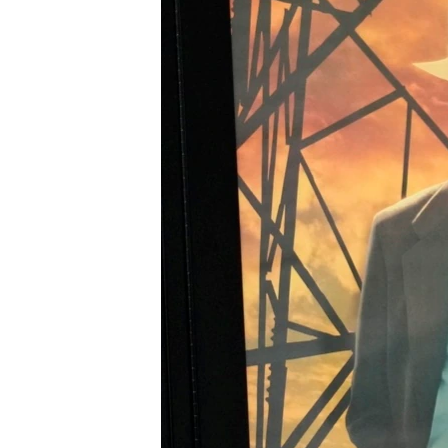
ວິທະຍາສາດ-ເທັກໂນໂລຈີ
ທຸລະກິດ
ພາສາອັງກິດ
ວີດີໂອ
ສຽງ
ລາຍການກະຈາຍສຽງ
ລາຍງານ