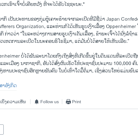
ວກເຂົາເຈົ້າບໍ່ເຄີຍຫວັງ ທີ່ຈະໄດ້ຮັບໄຊຊະນະ."
 ມິມາກິ ເປັນປະທານຂອງກຸ່ມຜູ້ເຄາະຮ້າຍຈາກລະເບີດທີ່ມີຊື່ວ່າ Japan Confed
erers Organization, ແລະທ່ານກໍໄດ້ເຫັນຮູບເງົາເລື້ອງ Oppenheime
າກິ ກ່າວວ່າ “ໃນລະຫວ່າງການສາຍຮູບເງົາເຕັມເລື້ອງ, ຂ້າພະເຈົ້າໄດ້ນັ່ງລໍຖ້າແລ
ີດເຫດການລະເບີດໃນນະຄອນຮິໂຣຊິມາ, ແຕ່ມັນບໍ່ໄດ້ສາຍໃຫ້ເຫັນເລີຍ.”
enheimer ບໍ່ໄດ້ພັນລະນາໂດຍກົງເຖິງສິ່ງທີ່ເກີດຂຶ້ນຢູ່ໃນດິນແດນທີ່ລະເບີດຖື
ແລະເມືອງ ນາກາຊາກິ, ອັນໄດ້ສົ່ງຜົນເຮັດໃຫ້ປະຊາຊົນປະມານ 100,000 ຄົນ 
ັງຫານປະຊາຊົນອີກຫຼາຍພັນຄົນ ໃນບໍ່ເທົ່າໃດມື້ຕໍ່ມາ, ເຊິ່ງສ່ວນໃຫຍ່ແມ່ນພົນ
າສາອັງກິດ
ເບິ່ງຄວາມເຫັນ
Follow us
Print