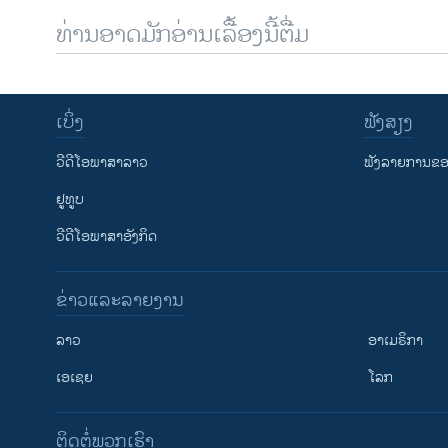
ທ່ານອາດມັກອ່ານເລື້ອງນີ້ຕື່ມ
ເບິ່ງ
ຟັງສຽງ
ວີດີໂອພາສາລາວ
ຟັງລາຍການຂອງ
ຢູທູບ
ວີດີໂອພາສາອັງກິດ
ຂ່າວແລະລາຍງານ
ລາວ
ອາເມຣິກາ
ເອເຊຍ
ໂລກ
ຕິດຕໍ່ພວກເຮົາ