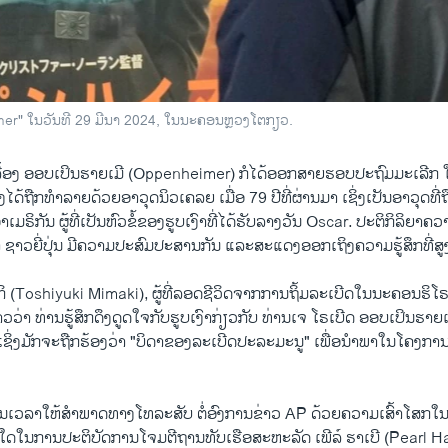
mer" ໃນວັນທີ 29 ມີນາ 2024, ໃນນະຄອນຫຼວງໂຕກຽວ.
າເລື້ອງ ອອບເປິນຮາຍເມີ (Oppenheimer) ກໍໄດ້ອອກສາຍຮອບປະຖົມມະເລີກ ໃນວັ
ໄດ້ຖືກທໍາລາຍດ້ວຍອາວຸດນິວເຄລຍ ເມື່ອ 79 ປີທີ່ຜ່ານມາ ເຊິ່ງເປັນອາວຸດທີ
ຣິກັນ ຜູ້ທີ່ເປັນຫົວຂໍ້ຂອງຮູບເງົາທີ່ໄດ້ຮັບລາງວັນ Oscar. ປະຕິກິລິຍາຄ
ເງົາ ຊາວຍີ່ປຸ່ນ ມີຄວາມປະສົມປະສານກັນ ແລະສະແດງອອກເຖິງຄວາມຮູ້ສຶກທີ່ສູ
າກິ (Toshiyuki Mimaki), ຜູ້ທີ່ລອດຊີວິດຈາກການຖິ້ມລະເບີດໃນນະຄອນຮິໂຣ
່າວວ່າ ທ່ານຮູ້ສຶກດຶງດູດໃຈກັບຮູບເງົາກ່ຽວກັບ ທ່ານເຈ ໂຣເບີດ ອອບເປິນຮາຍເ
ຊິ່ງມັກຈະຖືກຮ້ອງວ່າ "ບິດາຂອງລະເບີດປະລະມະນູ" ເພື່ອນໍາພາໃນໂຄງ
ວໃນເວລາໃຫ້ສໍາພາດທາງໂທລະສັບ ຕໍ່ອົງການຂ່າວ AP ດ້ວຍຄວາມເສົ້າໂສກໃ
ນວໃດໃນການປະຕິບັດການໂຈມຕີຖານທັບເຮືອສະຫະລັດ ເພີລ໌ ຮາເບີ (Pearl Ha