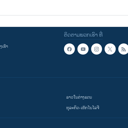
ຕິດຕາມພວກເຮົາ ທີ່
ເຮົາ
ລາວໃນຕ່າງແດນ
ທຸລະກິດ-ເທັກໂນໂລຈີ