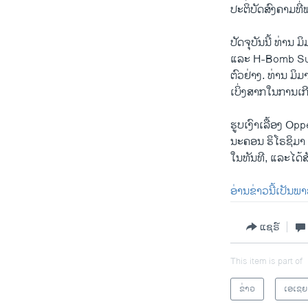
ປະຕິບັດສົງຄາມທີ່ພ
ປັດຈຸບັນນີ້ ທ່ານ
ແລະ H-Bomb Suff
ຕົວຢ່າງ. ທ່ານ ມິມ
ເບິ່ງສາກໃນການເກ
ຮູບເງົາເລື້ອງ Opp
ນະຄອນ ຮິໂຣຊິມາ 
ໃນທັນທີ, ແລະໄດ້ສ
ອ່ານຂ່າວນີ້ເປັນພ
ແຊຣ໌
This item is part of
ຂ່າວ
ເອເຊຍ