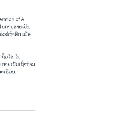
eration of A-
r ໃນການສາຍເປັນ
້ວລໍຖ້າອີກ ເພື່ອ
ກຖິ້ມໃສ່ ໃນ
ກາຍເປັນເຖົ່າຖ່ານ
ລະເຮືອນ.