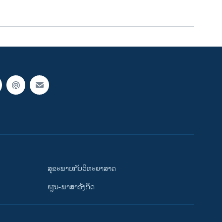
ສຸຂະພາບກັບວິທະຍາສາດ
ຮຽນ-ພາສາອັງກິດ