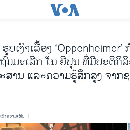
ດ ຮູບເງົາເລື້ອງ ‘Oppenheimer’ 
ມມະເລີກ ໃນ ຍີ່ປຸ່ນ ທີ່ມີປະຕິກິລິ
ະສານ ແລະຄວາມຮູ້ສຶກສູງ ຈາກຊາວ
ເບິ່ງຄວາມເຫັນ