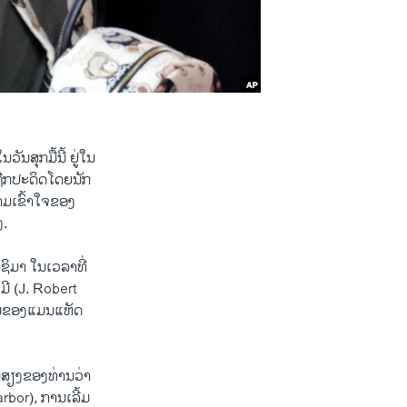
ນສຸກມື້ນີ້ ຢູ່ໃນ
່ຖືກປະດິດໂດຍນັກ
ວາມເຂົ້າໃຈຂອງ
ງ.
ຊິມາ ໃນເວລາທີ່
ມີ (J. Robert
ການຂອງແມນແຫັດ
ນສຽງຂອງທ່ານວ່າ
rbor), ການເລີ້ມ