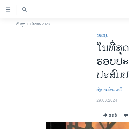
ລິ້ງ
ສຳຫລັບ
ເຂົ້າ
ຄົ້ນຫາ
ວັນສຸກ, 07 ສິງຫາ 2026
ໂຮມເພຈ
ຫາ
ເອເຊຍ
ລາວ
ຂ້າມ
ໃນທີ່ສຸ
ຂ້າມ
ອາເມຣິກາ
ຂ້າມ
ການເລືອກຕັ້ງ ປະທານາທີບໍດີ ສະຫະລັດ
ຮອບປະຖົ
ໄປ
2024
ຫາ
ປະສົມປ
ຂ່າວ​ຈີນ
ຊອກ
ຄົ້ນ
ໂລກ
ອົງການຂ່າວເອພີ
ເອເຊຍ
29,03,2024
ອິດສະຫຼະພາບດ້ານການຂ່າວ
ຊີວິດຊາວລາວ
ແຊຣ໌
ຊຸມຊົນຊາວລາວ