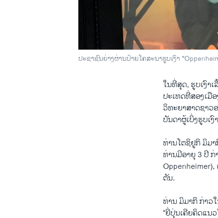
ປະຊາຊົນຍ່າງຜ່ານປ້າຍໂຄສະນາຮູບເງົາ "Oppenhei
ໃນທີ່ສຸດ, ຮູບເງົ
ປະເທດທີ່ສອງເມືອງ
ວິທະຍາສາດຊາວອາເມ
ບັນດາຜູ້ເບິ່ງຮູບ
ທ່ານໂຕຊິຢູກິ ມິມ
ທ່ານມີອາຍຸ 3 ປີ ກ
Oppenheimer), ເ
ຕັນ.
ທ່ານ ມິມາກິ ກ່າ
“ຍີ່ປຸ່ນເຄີຍຄິດແ