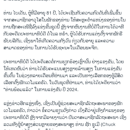
ທ່ານ ໄບເດັນ, ຜູ້ທີ່ມີອາຍຸ 81 ປີ, ໄດ້ປະເຊີນກັບຄວາມກົດດັນທີ່ເພີ່ມຂຶ້ນ
ຈາກສະມາຊິກອາວຸໂສໃນພັກຂອງທ່ານ ໃຫ້ສະຫຼະຕໍາແຫນ່ງຂອງທ່ານໃນ
ການຖືກສະເໜີຊື່ລົງແຂ່ງຂັ້ນຊຸດນີ້ ຫຼັງຈາກຜົນງານທີ່ບໍ່ດີໃນການໂຕ້ວາທີ
ກັບອະດີດປະທານາທິບໍດີ ດໍໂນລ ທຣຳ, ຜູ້ໄດ້ຮັບການແຕ່ງຕັ້ງຈາກພັກຣີ
ພັບບລີກັນ, ເຊິ່ງພາໃຫ້ເກີດຄວາມກັງວົນ ກ່ຽວກັບອາຍຸ ແລະຄວາມ
ສາມາດຂອງທ່ານ ໃນການໄດ້ຮັບຊະນະໃນເດືອນພະຈິກ.
ປະທານາທິບໍດີ ​ໄດ້​ປະຕິ​ເສດ​ຕໍ່​ການ​ຮຽກຮ້ອງ​ເຫຼົ່ານັ້ນ ຢ່າງແຂງຂັນ, ​ໂດຍ​
ໃຫ້​ເຫດຜົນ​ວ່າ ທ່ານ​ໄດ້​ຮັບ​ຄະ​ແນນ​ສຽງ​ຫຼາຍ​ລ້ານສຽງ ​ໃນ​ການ​ແຂ່ງ​ຂັນ​
ຂັ້ນ​ຕົ້ນ​ ໃນ​ຊ່ວງຫລາຍ​ເດືອນທີ່​ຜ່ານ​ມາ ​ແລະ​ເປັນ​ທາງ​ເລືອກ​ຂອງ​ຜູ້​ມີ​ສິດ
ເລືອກ​ຕັ້ງ​ພັກ​ເດ​ໂມ​ແຄຣັດ. ໃນວັນພຸດທີ່ຜ່ານມາ, ທ່ານໄດ້ປະຕິຍານວ່າ
"ທ່ານພ້ອມແລ້ວ" ໃນການແຂ່ງຂັນ ປິ 2024.
ແຫຼ່ງຂ່າວອີກແຫຼ່ງໜຶ່ງ, ເຊິ່ງເປັນຜູ້ຊ່ວຍສະມາຊິກລັດຖະສະພາຂອງພັກ
ເດໂມແຄຣັດ, ກ່າວວ່າ ຂໍ້ຄວາມຂຽນດັ່ງກ່າວ ເບິ່ງຄືວ່າຢູ່ເທິງກຳແພງຂອງ
ປະທານາທິບໍດີ ຫຼັງຈາກມີລາຍງານວ່າ ບັນດາສະມາຊິກລັດຖະສະພາ ເຊິ່ງ
ລວມທັງຜູ້ນຳສຽງສ່ວນຫຼາຍຂອງສະພາສູງ ທ່ານ ຊັກ ຊູເມີ (Chuck