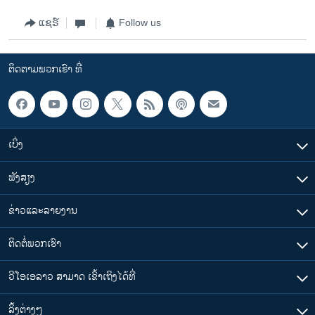
ແຊຣ໌
Follow us
ຕິດຕາມພວກເຮົາ ທີ່
ເບິ່ງ
ຟັງສຽງ
ຂ່າວແລະລາຍງານ
ຕິດຕໍ່ພວກເຮົາ
ວີໂອເອລາວ ສາມາດ ເຂົ້າເຖິງໄດ້ທີ່
​ລິ້ງ​ຕ່າງໆ