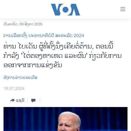
ລິ້ງ
ສຳຫລັບ
ເຂົ້າ
ວັນອາທິດ, 09 ສິງຫາ 2026
ຫາ
ໂຮມເພຈ
ການເລືອກຕັ້ງ ປະທານາທິບໍດີ ສະຫະລັດ 2024
ຂ້າມ
ລາວ
ທ່ານ ໄບເດັນ ຜູ້ທີ່ຄັ້ງນຶ່ງເຄີຍຕໍ່ຕ້ານ, ຕອນນີ້
ຂ້າມ
ອາເມຣິກາ
ກຳລັງ 'ໄຕ່ຕອງຫາເຫດ ແລະຜົນ' ກ່ຽວກັບການ
ຂ້າມ
ໄປ
ການເລືອກຕັ້ງ ປະທານາທີບໍດີ ສະຫະລັດ 2024
ອອກຈາກການແຂ່ງຂັນ
ຫາ
ຂ່າວ​ຈີນ
ຊອກ
ອົງການຂ່າວຣອຍເຕີສ
ຄົ້ນ
ໂລກ
19,07,2024
ເອເຊຍ
ແຊຣ໌
ອິດສະຫຼະພາບດ້ານການຂ່າວ
ຊີວິດຊາວລາວ
ຊຸມຊົນຊາວລາວ