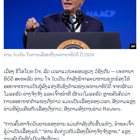
ວິທະຍາສາດ-ເທັກໂນໂລຈີ
ທຸລະກິດ
ພາສາອັງກິດ
ວີດີໂອ
ສຽງ
ທ່ານ ໄບເດັນ ໃນການເລືອກຕັ້ງປະທານາທິບໍດີ ປີ 2024.
ລາຍການກະຈາຍສຽງ
ຕິດຕາມພວກເຮົາ ທີ່
ເມືອງ ຣີໂອໂບທ ບິຈ, ລັດ ເດລາແວ/ນະຄອນຫຼວງ ວໍຊິງຕັນ —
ປະທານາ
ລາຍງານ
ທິບໍດີ ສະຫະລັດ ທ່ານ ໂຈ ໄບເດັນ ກຳລັງພິຈາລະນາການຮຽກຮ້ອງໃຫ້
ອອກຈາກການເປັນຜູ້ລົງແຂ່ງຂັນຊິງຕໍາແໜ່ງປະທານາທິບໍດີ ຈາກພັກເດ
ໂມແຄຣັດ ຢ່າງຈິງຈັງ ແລະເຈົ້າໜ້າທີ່ ພັກເດໂມແຄຣັດ ຫຼາຍຄົນຄິດວ່າ
ພາສາຕ່າງໆ
ການອອກຈາກຕໍາແໜ່ງດັ່ງກ່າວ ແມ່ນເປັນເລື່ອງຂອງເວລາ, ອີງຕາມແຫຼ່ງ
ຂ່າວທີ່ຄຸ້ນເຄີຍກັບເລື່ອງດັ່ງກ່າວ, ອີງຕາມອົງການຂ່າວ Reuters.
"ການຄົ້ນຫາຈິດວິນຍານຂອງທ່ານ ແມ່ນກຳລັງເກີດຂື້ນແທ້ໆ, ຂ້າພະເຈົ້າ
ຮູ້ວ່າເປັນເລື້ອງແທ້," "ທ່ານ ຄິດກ່ຽວກັບເລື່ອງນີ້ຢ່າງຈິງຈັງຫຼາຍ," ແຫຼ່ງ
ຂ່າວຄົນນຶ່ງທີ່ບໍ່ເປີດເຜີຍຊື່ກ່າວ.