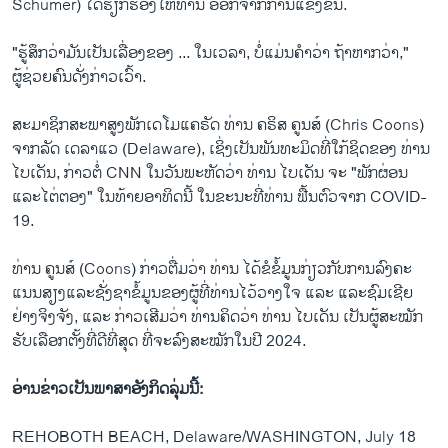
Schumer) ໄດ້ຮຽກຮ້ອງໃຫ້ທ່ານ ອອກຈາກການແຂ່ງຂັນ.
"ຮູ້ສຶກວ່າມັນເປັນເລື່ອງຂອງ ... ໃນເວລາ, ບໍ່ແມ່ນຄໍາວ່າ ຖ້າຫາກວ່າ,"
ຜູ້ຊ່ວຍຄົນດັ່ງກ່າວເວົ້າ.
ສະມາຊິກສະພາສູງພັກເດໂມແຄຣັດ ທ່ານ ຄຣິສ ຄູນສ໌ (Chris Coons)
ຈາກລັດ ເດລາແວ (Delaware), ເຊິ່ງເປັນພັນທະມິດທີ່ໃກ້ຊິດຂອງ ທ່ານ
ໄບເດັນ, ກ່າວຕໍ່ CNN ໃນວັນພະຫັດວ່າ ທ່ານ ໄບເດັນ ຈະ "ພັກຜ່ອນ
ແລະໄຕ່ຕອງ" ໃນທ້າຍອາທິດນີ້ ໃນຂະນະທີ່ທ່ານ ຟື້ນຕົວຈາກ COVID-
19.
ທ່ານ ຄູນສ໌ (Coons) ກ່າວ​ຕື່ມ​ວ່າ ທ່ານ ໄດ້​ຂໍ​ຂໍ້​ມູນ​ກ່ຽວ​ກັບ​ການ​ລົງ​ຄະ​
ແນນ​ສຽງ​ແລະ​ຊັ່ງຊາ​ຂໍ້ມູນຂອງຜູ້ທີ່ທ່ານໄວ້ວາງໃຈ ແລະ ​ແລະ​ຊົມ​ເຊີຍ
ຢ່າງຈິງຈັງ, ແລະ ກ່າວເສີມວ່າ ທ່ານ​ຄິດ​ວ່າ ທ່ານ ໄບເດັນ ເປັນ​ຜູ້​ສະ​ໝັກ​
ຮັບ​ເລືອກ​ຕັ້ງ​ທີ່​ດີ​ທີ່​ສຸດ ທີ່ຈະລົງສະໝັກ​ໃນ​ປີ 2024.
ອ່ານຂ່າວເປັນພາສາອັງກິດລຸ່ມນີ້:
REHOBOTH BEACH, Delaware/WASHINGTON, July 18