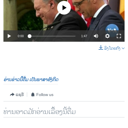
No media source currently available
0:00
1:47
ລິງໂດຍກົງ
ອ່ານຂ່າວນີ້ຕື່ມ ເປັນພາສາອັງກິດ
ແຊຣ໌
Follow us
ທ່ານອາດມັກອ່ານເລື້ອງນີ້ຕື່ມ