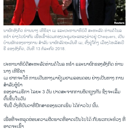
ວິທະຍາສາດ-ເທັກໂນໂລຈີ
ທຸລະກິດ
ພາສາອັງກິດ
ນາຍົກອັງກິດ ທ່ານນາງ ເທີຣີຊາ ເມ ແລະປະທານາທິບໍດີ ສະຫະລັດ ທ່ານດໍໂນລ
ວີດີໂອ
ທຣຳ ຍ່າງໄປນຳກັນ ເພື່ອເຂົ້າຮ່ວມກອງປະຊຸມຖະແຫລງຂ່າວຢູ່ Chequers, ເປັນ
ບ້ານພັກຂອງທາງການ ສຳລັບ ນາຍົກລັດຖະມົນຕີ ເມ, ຕັ້ງຢູ່ໃກ້ໆ ເມືອງໄອເລັສເບີ
ສຽງ
ຣີ ຂອງອັງກິດ, ວັນທີ 13 ກໍລະກົດ 2018.
ລາຍການກະຈາຍສຽງ
ຕິດຕາມພວກເຮົາ ທີ່
ປະທານາທິບໍດີສະຫະລັດທ່ານດໍໂນລ ທຣຳ ແລະນາຍົກຂອງອັງກິດ ທ່ານ
ລາຍງານ
ນາງ ເທີຣີຊາ
ເມ ຢາກຈະໃຫ້ ການເດີນທາງມາຢ້ຽມຢາມລອນດອນ ຢ່າງເປັນທາງ ການ
ສຳລັບຜູ້ນຳ
ພາສາຕ່າງໆ
ຂອງອາເມຣິກາ ໄລຍະ 3 ວັນ ປາດສະຈາກການຜິດຖຽງກັນ ຊຶ່ງຈະເລີ້ມ
ຕົ້ນຂຶ້ນໃນວັນ
ຈັນນີ້ ດັ່ງທີ່ບັນດາທີ່ປຶກສາຂອງພວກເພິ່ນ ໄດ້ກ່າວໄປ ນັ້ນ.
ເພື່ອທີ່ຈະຫລຸດຜ່ອນຄວາມຜິດພາດທີ່ອາດເປັນໄປໄດ້ ກັບພວກປະທ້ວງ ທີ່
ອາດຈະເຂົ້າ