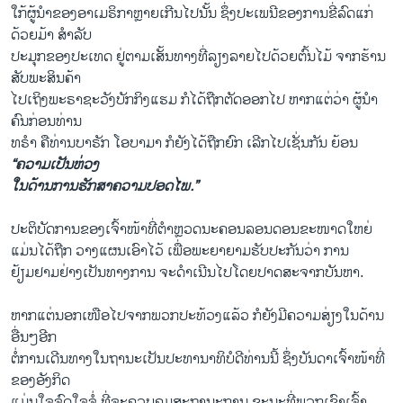
ໃກ້ຜູ້ນຳຂອງອາເມຣິກາຫຼາຍເກີນໄປນັ້ນ ຊຶ່ງປະເພນີຂອງການຂີ່ລົດແກ່
ດ້ວຍມ້າ ສຳລັບ
ປະມຸກຂອງປະເທດ ຢູ່ຕາມເສັ້ນທາງທີ່ລຽງລາຍໄປດ້ວຍຕົ້ນໄມ້ ຈາກຮ້ານ
ສັບພະສິນຄ້າ
ໄປເຖິງພະຣາຊະວັງບັກກິງແຮມ ກໍໄດ້ຖືກຕັດອອກໄປ ຫາກແຕ່ວ່າ ຜູ້ນຳ
ຄົນກ່ອນທ່ານ
ທຣຳ ຄືທ່ານບາຣັກ ໂອບາມາ ກໍຍັງໄດ້ຖືກຍົກ ເລີກໄປເຊັ່ນກັນ ຍ້ອນ
“ຄວາມເປັນຫ່ວງ
ໃນດ້ານການຮັກສາຄວາມປອດໄພ.”
ປະຕິບັດການຂອງເຈົ້າໜ້າທີ່ຕຳຫຼວດນະຄອນລອນດອນຂະໜາດໃຫຍ່
ແມ່ນໄດ້ຖືກ ວາງແຜນເອົາໄວ້ ເພື່ອພະຍາຍາມຮັບປະກັນວ່າ ການ
ຢ້ຽມຢາມຢ່າງເປັນທາງການ ຈະດຳເນີນໄປໂດຍປາດສະຈາກບັນຫາ.
ຫາກແຕ່ນອກເໜືອໄປຈາກພວກປະທ້ວງແລ້ວ ກໍຍັງມີຄວາມສ່ຽງໃນດ້ານ
ອື່ນໆອີກ
ຕໍ່ການເດີນທາງໃນຖານະເປັນປະທານາທິບໍດີທ່ານນີ້ ຊຶ່ງບັນດາເຈົ້າໜ້າທີ່
ຂອງອັງກິດ
ແມ່ນໃຈຈົດໃຈຈໍ່ ທີ່ຈະຄວບຄຸມສະຖານະການ ຂະນະທີ່ພວກເຂົາເຈົ້າ