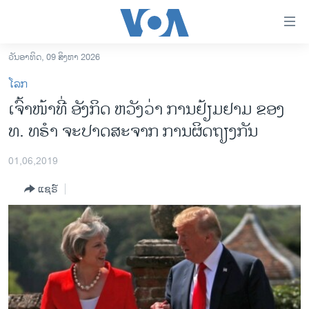
ລິ້ງ
ສຳຫລັບ
ເຂົ້າ
ວັນອາທິດ, 09 ສິງຫາ 2026
ຫາ
ໂຮມເພຈ
ໂລກ
ຂ້າມ
ລາວ
ເຈົ້າໜ້າທີ່ ອັງກິດ ຫວັງວ່າ ການຢ້ຽມຢາມ ຂອງ
ຂ້າມ
ອາເມຣິກາ
ທ. ທຣຳ ຈະປາດສະຈາກ ການຜິດຖຽງກັນ
ຂ້າມ
ໄປ
ການເລືອກຕັ້ງ ປະທານາທີບໍດີ ສະຫະລັດ 2024
ຫາ
01,06,2019
ຂ່າວ​ຈີນ
ຊອກ
ແຊຣ໌
ຄົ້ນ
ໂລກ
ເອເຊຍ
ອິດສະຫຼະພາບດ້ານການຂ່າວ
ຊີວິດຊາວລາວ
ຊຸມຊົນຊາວລາວ