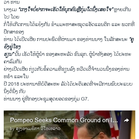
ວ່າ ທ່ານ
ນາງເມ
“ເກງໃຈບໍ່ຢາກຈະເຮັດໃຫ້ບຸກຄົນຫຼືກຸ່ມໃດນຶ່ງເສຍໃຈ”
ຫຼາຍເກີນ
ໄປ ໂດຍ
ກໍ່ໃຫ້ເກີດການໂຕ້ແຍ້ງກັນ ຂ້າມມະຫາສະໝຸດແອັດແລນຕິກ ແລະ ພວກທີ່
ປຶກສາຂອງ
ທ່ານ ໄດ້ເປີດເຜີຍ ການປະພຶດທີ່ຜ່ານມາ ຂອງທ່ານນາງ ໃນ​ລັກ​ສະ​ນະ
“ຄູ​
ຍິງຢູ່ໂຮງ
ຮຽນ”
ນັ້ນ ເຮັດໃຫ້ຜູ້ນຳ ຂອງສະຫະລັດ ຂົນລຸກ. ຜູ້ນຳທັງສອງ ໄດ້ປະທະ
ຄາລົມກັນ
ຢ່າງເປີດເຜີຍ ກ່ຽວກັບຂໍ້ຄວາມທີ່ຂຽນລົງ ທວີດເຕີ້ຈຳນວນນຶ່ງຂອງທ່ານ
ທຣຳ ແລະໃນ
ປີ 2018 ປະທານາທິບໍດີສະຫະ ລັດໄດ້ປະຕິເສດທີ່ຈະມີການພົບປະແບບ
ນຶ່ງຕໍ່ນຶ່ງ ກັບ
ທ່ານນາງ ຢູ່ທີ່ກອງປະຊຸມສຸດຍອດຂອງ​ກຸ່ມ G7.
Pompeo Seeks Common Ground on Iran, Huawei in Europe
by
ສຽງອາເມຣິກາ ວີໂອເອລາວ