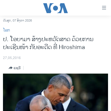
ລິ້ງ
ສຳຫລັບ
ເຂົ້າ
ວັນສຸກ, 07 ສິງຫາ 2026
ຫາ
ໂຮມເພຈ
ໂລກ
ຂ້າມ
ລາວ
ປ. ໂອບາມາ ສ້າງປະຫວັດສາດ ດ້ວຍການ
ຂ້າມ
ອາເມຣິກາ
ປະເຊີນໜ້າ ກັບອະດີດ ທີ່ Hiroshima
ຂ້າມ
ໄປ
ການເລືອກຕັ້ງ ປະທານາທີບໍດີ ສະຫະລັດ 2024
ຫາ
27,05,2016
ຂ່າວ​ຈີນ
ຊອກ
ແຊຣ໌
ຄົ້ນ
ໂລກ
ເອເຊຍ
ອິດສະຫຼະພາບດ້ານການຂ່າວ
ຊີວິດຊາວລາວ
ຊຸມຊົນຊາວລາວ