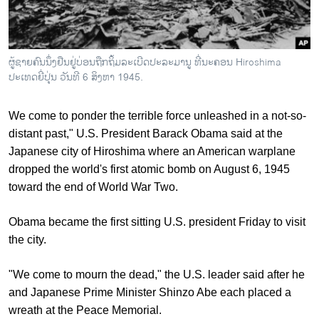
ຜູ້ຊາຍຄົນນຶ່ງຢືນຢູ່ບ່ອນຖືກຖິ້ມລະເບີດປະລະມານູ ທີ່ນະຄອນ Hiroshima
ປະເທດຍີ່ປຸ່ນ ວັນທີ 6 ສິງຫາ 1945.
We come to ponder the terrible force unleashed in a not-so-
distant past," U.S. President Barack Obama said at the
Japanese city of Hiroshima where an American warplane
dropped the world's first atomic bomb on August 6, 1945
toward the end of World War Two.
Obama became the first sitting U.S. president Friday to visit
the city.
"We come to mourn the dead," the U.S. leader said after he
and Japanese Prime Minister Shinzo Abe each placed a
wreath at the Peace Memorial.