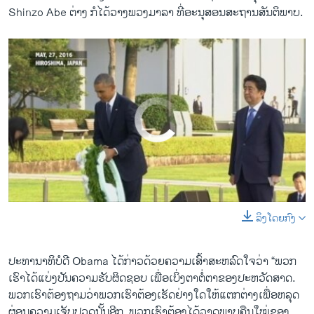
Shinzo Abe ຕ່າງ ກໍ​ໄດ້​ວາງ​ພວງມາລາ ​ທີ່​ອະນຸສອນ​ສະ​ຖານສັນຕິພາບ.
No media source currently available
ລິງໂດຍກົງ
0:00
0:00:19
EMBED
SHARE
ປະທານາທິບໍດີ Obama ​ໄດ້​ກ່າວ​ດ້ວຍ​ຄວາມ​ເສົ້າ​ສະຫ​ລົ​ດ​ໃຈ​ວ່າ “ພວກ​
ເຮົາ​ໄດ້ແບ່ງປັນ​ຄວາມ​ຮັບຜິດຊອບ ​ເພື່ອ​ເບິ່ງ​ຕາ​ຕໍ່​ຕາ​ຂອງ​ປະ​ຫວັດ​ສາດ.
ພວກ​ເຮົາ​ຕ້ອງ​ຖາມ​ວ່າພວກ​ເຮົາ​ຕ້ອງ​ເຮັດ​ຢ່າງ​ໃດ​ໃຫ້​ແຕກ​ຕ່າງ​ເພື່ອ​ຫລຸດ
ຜ່ອນຄວາມ​ເຈັບປວດ​ນັ້ນ​ອີກ. ພວກ​ເຮົາ​ຕ້ອງໄດ້ວາດ​ພາບ​ຄືນ​ໃໝ່​ຂອງ​