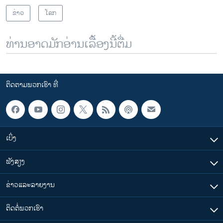
ຂ່າວ
ໂລກ
ທ່ານອາດມັກອ່ານເລື້ອງນີ້ຕື່ມ
ຕິດຕາມພວກເຮົາ ທີ່
ເບິ່ງ
ຟັງສຽງ
ຂ່າວແລະລາຍງານ
ຕິດຕໍ່ພວກເຮົາ