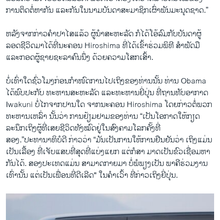
ການ​ຕິ​ດຕໍ່​ຫາ​ກັນ​ ​ແລະ​ກັນ​ໃນ​ນາມ​ບັນດາ​ສະມາ​ຊິກ​ເຜົ່າ​ພັນ​ມະນຸດຊາດ.”
ຫລັງ​ຈາ​ກກ່າວ​ຄຳ​ປາ​ໄສ​ແລ້ວ ຜູ້ນຳ​ສະຫະລັດ ​ກໍ​ໄດ້​ໂອ້​ລົມ​ກັບ​ບັນດາ​ຜູ້​
ລອດ​ຊີວິດ​ມາ​ໄດ້​ທີ່​ນະຄອນ​ Hiroshima ທີ່ໄດ້ເຂົ້າ​ຮ່ວມ​ພິທີ ສຳ​ພັດ​ມື ​
ແລະ​ກອດ​ຜູ້​ຊາຍ​ຊະລາ​ຄົນ​ນຶ່ງ ​ດ້ວຍ​ຄວາມ​ໂສກ​ເສົ້າ.
ບໍ່​ເທົ່າ​ໃດ​ຊົ່ວ​ໂມງ​ກ່ອນ​ກຳ​ໜົດການໄປ​ເຖິງ​ຂອງ​ທ່ານນັ້ນ ທ່ານ Obama ​
ໄດ້​ພົບ​ປະ​ກັບ ທະຫານ​ສະຫະລັດ ​ແລະທະຫານ​ຍີ່​ປຸ່ນ ທີ່​ຖານ​ທັບ​ອາກາດ
Iwakuni ບໍ່​ໄກ​ຈາກປານ​ໃດ ​ຈາກນະ​ຄອນ Hiroshima ​ໂດຍ​ກ່າວ​ຕໍ່​ພວກ​
ທະຫານ​ເຫລົ່າ ນັ້ນ​ວ່າ ການ​ຢ້ຽມຢາມ​ຂອງ​ທ່ານ “​ເປັນ​ໂອກາດໃຫ້​ກຽດ​
ລະນຶກ​ເຖິງ​ຜູ້​ທີ່​ເສຍ​ຊີວິດ​ທັງ​ໝົດຢູ່ໃນສົງຄາມ​ໂລກ​ຄັ້ງ​ທີ່
ສອງ.”ປະທານາທິບໍດີ ກ່າວວ່າ “ມັນ​ເປັນ​ການ​ໃຫ້ການຢືນຢັນ​ວ່າ ​ເຖິງແມ່ນ
ເປັນ​ເລື້ອງ ທີ່ເຈັບ​ແສບ​ທີ່​ສຸດທີ່ແບ່ງ​ແຍກ ​ແຕ່ກໍ​ສາ ມາດ​ເປັນ​ຂົວເຊື່ອມ​ຫາ​
ກັນ​ໄດ້. ສອງ​ປະ​ເທດ​ແມ່ນ ສາມາດ​ກາຍ​ມາ ​ບໍ່​ພໍ​ພຽງ​ເປັນ ພາຄີ​ຮ່ວມງານ​
ເທົ່າ​ນັ້ນ ​ແຕ່​ເປັນ​ເພື່ອນ​ທີ່​ດີເລີດ" ​ໃນ​ຄຳ​ເວົ້າ ທີ່​ກ່າວ​ເຖິງ​ຍີ່​ປຸ່ນ.