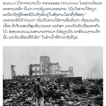
Iwakuni ບໍ່​ໄກ​ຈາກປານ​ໃດ ​ຈາກນະ​ຄອນ Hiroshima ​ໂດຍ​ກ່າວ​ຕໍ່​ພວກ​
ທະຫານ​ເຫລົ່າ ນັ້ນ​ວ່າ ການ​ຢ້ຽມຢາມ​ຂອງ​ທ່ານ “​ເປັນ​ໂອກາດໃຫ້​ກຽດ​
ລະນຶກ​ເຖິງ​ຜູ້​ທີ່​ເສຍ​ຊີວິດ​ທັງ​ໝົດຢູ່ໃນສົງຄາມ​ໂລກ​ຄັ້ງ​ທີ່ສອງ.”
ປະທານາທິບໍດີ ກ່າວວ່າ “ມັນ​ເປັນ​ການ​ໃຫ້ການຢືນຢັນ​ວ່າ ​ເຖິງແມ່ນເປັນ​
ເລື້ອງ ທີ່ເຈັບ​ແສບ​ທີ່​ສຸດທີ່ແບ່ງ​ແຍກ ​ແຕ່ກໍ​ສາ ມາດ​ເປັນ​ຂົວເຊື່ອມ​ຫາ​ກັນ​
ໄດ້. ສອງ​ປະ​ເທດ​ແມ່ນສາມາດ​ກາຍ​ມາ ​ບໍ່​ພໍ​ພຽງ​ເປັນ ພາຄີ​ຮ່ວມງານ​ເທົ່າ​
ນັ້ນ ​ແຕ່​ເປັນ​ເພື່ອນ​ທີ່​ດີເລີດ" ​ໃນ​ຄຳ​ເວົ້າທີ່​ກ່າວ​ເຖິງ​ຍີ່​ປຸ່ນ.