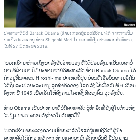
ວິທະຍາສາດ-ເທັກໂນໂລຈີ
ທຸລະກິດ
ພາສາອັງກິດ
ປະທານາທິບໍດີ Barack Obama (ຊ້າຍ) ກອດຜູ້ລອດຊີວິດມາໄດ້ ຈາກການຖິ້ມ
ວີດີໂອ
ບະເບີດປະລະມານູ ທ່ານ Shigeaki Mori ໃນຂະນະທີ່ຢ້ຽມຢາມສວນສັນຕິພາບ,
ໃນທີ 27 ພຶດສະພາ 2016.
ສຽງ
“ພວກ​ເຮົາ​ມາ​ກ່າວ​ເຖິງພະລັງ​ອັນ​ຮ້າຍ​ແຮງ ​ທີ່​ໄດ້​ປ່ອຍລົງມາເປັນ​ເວລາ​ບໍ່​
ລາຍການກະຈາຍສຽງ
ຕິດຕາມພວກເຮົາ ທີ່
ນານ​ທີ່​ຜ່ານ​ມາ ນີ້.” ປະທານາທິບໍດີສະຫະລັດ ທ່ານ Barack Obama ​ໄດ້
ລາຍງານ
ກ່າວຢູ່​ທີ່​ນະຄອນ Hiroshi- ma ປະ​ເທດ​ຍີ່​ປຸ່ນ ບ່ອນ​ທີ່​ເຮືອບິນ​ອາ​ເມຣິກັນ
ໄດ້ຖີ້ມລະ​ເບີດ​ປະລະມານູ​ ລູກ​ທຳ​ອິດຂອງ​ ໂລກ ລົງ​ໃສ່​ເມື່ອ​ວັນ​ທີ 6 ​ເດືອນ​
ສິງຫາ ປີ 1945 ​ເພື່ອເຮັດ​ໃຫ້ສົງຄາມ​ໂລກ​ຄັ້ງ​ທີ​ສອງສິ້ນ ສຸດ​ລົງ​ນັ້ນ.
Obama Lays a Wreath in Hiroshima
EMBED
SHARE
ພາສາຕ່າງໆ
by
ສຽງອາເມຣິກາ ວີໂອເອລາວ
ທ່ານ Obama ເປັນປະທານາທິບໍດີ​ສະຫະລັດ ຜູ້​ທຳ​ອິດ​ທີ່ຍັງຢູ່​ໃນ​ຕຳ​ແໜ່​ງ
​ໄປຢ້ຽມຢາມ​ນະຄອນ​ດັ່ງກ່າວ​ໃນ​ວັນ​ສຸກ​ມື້​ນີ້.
“ພວກ​ເຮົາ​ມາ​ສະ​ແດງ​ຄວາມ​ເສົ້າ​ສະຫ​ລົດ​ໃຈ​ແກ່​ຜູ້​ເສຍ​ຊີວິດ” ຜູ້ນຳ​
ສະຫະລັດ​ໄດ້​ກ່າວ ຫລັງ​ຈາກ​ທ່ານ​ແລະ​ນາຍົກລັດຖະມົນຕີ ຍີ່ປຸ່ນ ທ່ານ