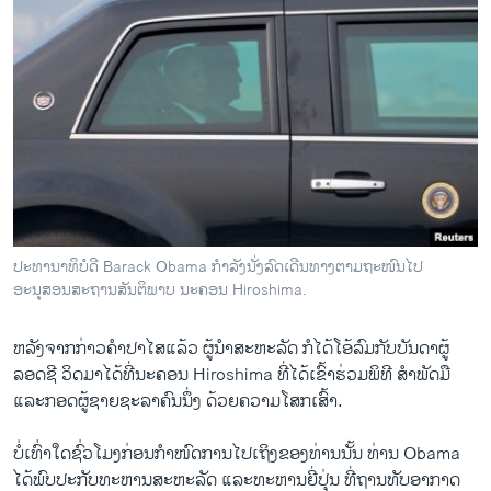
ປະທານາທິບໍດີ Barack Obama ກຳລັງນັ່ງລົດເດີນທາງຕາມຖະໜົນໄປ
ອະນຸສອນ​ສະ​ຖານສັນຕິພາບ ນະຄອນ Hiroshima.
ຫລັງ​ຈາ​ກກ່າວ​ຄຳ​ປາ​ໄສ​ແລ້ວ ຜູ້ນຳ​ສະຫະລັດ ​ກໍ​ໄດ້​ໂອ້​ລົມ​ກັບ​ບັນດາ​ຜູ້​
ລອດ​ຊີ ວິດ​ມາ​ໄດ້​ທີ່​ນະຄອນ​ Hiroshima ທີ່ໄດ້ເຂົ້າ​ຮ່ວມ​ພິທີ ສຳ​ພັດ​ມື ​
ແລະ​ກອດ​ຜູ້​ຊາຍ​ຊະລາ​ຄົນ​ນຶ່ງ ​ດ້ວຍ​ຄວາມ​ໂສກ​ເສົ້າ.
ບໍ່​ເທົ່າ​ໃດ​ຊົ່ວ​ໂມງ​ກ່ອນ​ກຳ​ໜົດການໄປ​ເຖິງ​ຂອງ​ທ່ານນັ້ນ ທ່ານ Obama ​
ໄດ້​ພົບ​ປະ​ກັບທະຫານ​ສະຫະລັດ ​ແລະທະຫານ​ຍີ່​ປຸ່ນ ທີ່​ຖານ​ທັບ​ອາກາດ