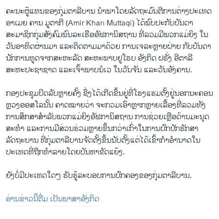
ຄະນະຜູ້ແທນຂອງກຸ່ມຕາລີບານ ນຳພາໂດຍລັດຖະມົນຕີການຕ່າງປະເທດ
ອາເມຍ ຄານ ມູຕາກີ (Amir Khan Muttaqi) ໄດ້ພົບປະກັບບັນດາ
ສະມາຊິກກຸ່ມສັງຄົມພົນລະເຮືອອັຟການິສຖານ ທີ່ລວມມີພວກແມ່ຍິງ ໃນ
ວັນອາທິດຜ່ານມາ ແລະຕິດຕາມມາດ້ວຍ ການເຈລະຫຼາຍຝ່າຍ ກັບບັນດາ
ນັກການທູດຈາກສະຫະລັດ ສະຫະພາບຢູໂຣບ ອັງກິດ ຝຣັ່ງ ອີຕາລີ
ສະຫະປະຊາຊາດ ແລະເຈົ້າພາບນໍເວ ໃນວັນຈັນ ແລະວັນອັງຄານ.
ກອງປະຊຸມປິດລັບຫຼາຍຄັ້ງ ຊຶ່ງໄດ້ເກີດຂຶ້ນຢູ່ທີ່ໂຮງແຮມຕັ້ງຢູ່ນອກນະຄອນ
ຫຼວງອອສໂລນັ້ນ ຄາດໝາຍວ່າ ຈະກວມເອົາຫຼາກຫຼາຍເລື້ອງທີ່ລວມທັງ
ການສຶກສາສຳລັບພວກແມ່ຍິງອັຟການິສຖານ ການຊ່ວຍເຫຼືອດ້ານມະນຸດ
ສະທຳ ແລະການມີສ່ວນຮ່ວມຫຼາຍຂຶ້ນກວ່າເກົ່າໃນການປົກປັກຮັກສາ
ລັດຖະບານ ທີ່ກຸ່ມຕາລີບານຈັດຕັ້ງຂຶ້ນນັບຕັ້ງແຕ່ໄດ້ເຂົ້າກຳອຳນາດໃນ
ປະເທດທີ່ຖືກທຳລາຍໂດຍບັນຫາຂັດແຍ້ງ.
ຍັງບໍ່ມີປະເທດໃດໆ ຮັບຮູ້ລະບອບການປົກຄອງຂອງກຸ່ມຕາລີບານ.
ອ່ານຂ່າວນີ້ຕື່ມ ເປັນພາສາອັງກິດ