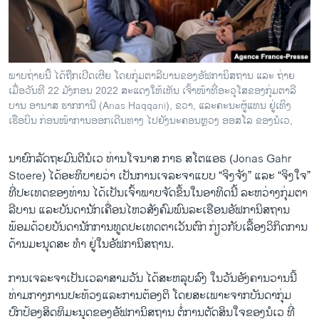
ວິທະຍາສາດ-ເທັກໂນໂລຈີ
ທຸລະກິດ
ພາສາອັງກິດ
ພາບຖ່າຍນີ້ ໄດ້ຖືກເປີດເຜີຍ ໂດຍກຸ່ມຕາລີບານຂອງອັຟການິສຖານ ແລະ ຖ່າຍ
ວີດີໂອ
ເມື່ອວັນທີ 22 ມັງກອນ 2022 ສະແດງໃຫ້ເຫັນ ເຈົ້າໜ້າທີ່ອະວຸໂສຂອງກຸ່ມຕາລີ
ບານ ອານາສ ຮາກການີ (Anas Haqqani), ຂວາ, ແລະຄະນະຜູ້ແທນ ຢູ່ເທິງ
ສຽງ
ເຮືອບິນ ກ່ອນໜ້າການອອກເດີນທາງ ໄປຍັງນະຄອນຫຼວງ ອອສໂລ ຂອງນໍເວ,
ລາຍການກະຈາຍສຽງ
ຕິດຕາມພວກເຮົາ ທີ່
ນາຍົກລັດຖະມົນຕີນໍເວ ທ່ານໂຈນາສ ກາຣ ສໂຕແອຣ (Jonas Gahr
ລາຍງານ
Stoere) ໄດ້ອະທິບາຍວ່າ ເປັນການເຈລະຈາແບບ “ຈິງຈັງ” ແລະ “ຈິງໃຈ”
ທີ່ປະເທດຂອງທ່ານ ໄດ້ເປັນເຈົ້າພາບຈັດຂຶ້ນໃນອາທິດນີ້ ລະຫວ່າງກຸ່ມຕາ
ລີບານ ແລະບັນດານັກເຄື່ອນໄຫວສັງຄົມພົນລະເຮືອນອັຟການິສຖານ
ພາສາຕ່າງໆ
ພ້ອມດ້ວຍບັນດານັກການທູດປະເທດຕາເວັນຕົກ ກ່ຽວກັບເລື້ອງວິກິດການ
ດ້ານມະນຸດສະ ທຳ ຢູ່ໃນອັຟການິສຖານ.
ການເຈລະຈາເປັນ​ເວ​ລາສາມວັນ ໄດ້ສະຫລຸບລົງ ໃນວັນອັງຄານວານນີ້
ທ່າມກາງການປະທ້ວງແລະການຕ້ອງຕິ ໂດຍສະເພາະຈາກບັນດາກຸ່ມ
ປົກປ້ອງສິດທິມະນຸດຂອງອັຟການິສຖານ ຕໍ່ການຕັດສິນໃຈຂອງນໍເວ ທີ່