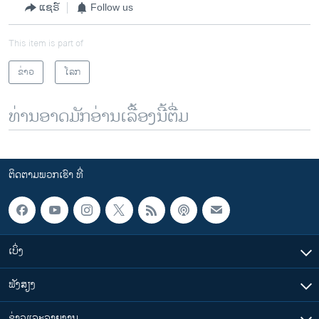
ແຊຣ໌
Follow us
This item is part of
ຂ່າວ
ໂລກ
ທ່ານອາດມັກອ່ານເລື້ອງນີ້ຕື່ມ
ຕິດຕາມພວກເຮົາ ທີ່
ເບິ່ງ
ຟັງສຽງ
ຂ່າວແລະລາຍງານ