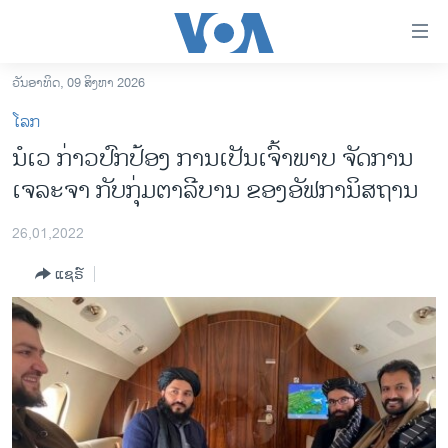
ລິ້ງ
ສຳຫລັບ
ເຂົ້າ
ວັນອາທິດ, 09 ສິງຫາ 2026
ຫາ
ໂຮມເພຈ
ໂລກ
ຂ້າມ
ລາວ
ນໍເວ ກ່າວປົກປ້ອງ ການເປັນເຈົ້າພາບ ຈັດການ
ຂ້າມ
ອາເມຣິກາ
ເຈລະຈາ ກັບກຸ່ມຕາລີບານ ຂອງອັຟການິສຖານ
ຂ້າມ
ໄປ
ການເລືອກຕັ້ງ ປະທານາທີບໍດີ ສະຫະລັດ 2024
ຫາ
26,01,2022
ຂ່າວ​ຈີນ
ຊອກ
ແຊຣ໌
ຄົ້ນ
ໂລກ
ເອເຊຍ
ອິດສະຫຼະພາບດ້ານການຂ່າວ
ຊີວິດຊາວລາວ
ຊຸມຊົນຊາວລາວ