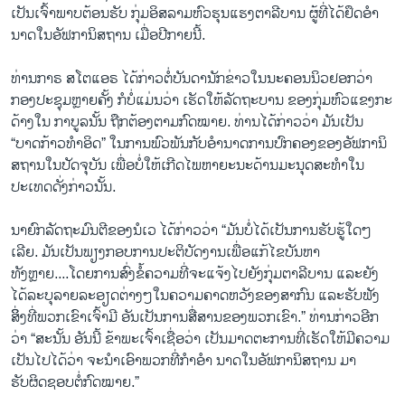
ເປັນເຈົ້າພາບຕ້ອນຮັບ ກຸ່ມອິສລາມຫົວ​ຮຸນ​ແຮງຕາລີບານ ຜູ້ທີ່ໄດ້ຢຶດອຳ
ນາດໃນອັຟການິສຖານ ເມື່ອປີກາຍນີ້.
ທ່ານກາຣ ສໂຕແອຣ ໄດ້ກ່າວຕໍ່ບັນດານັກຂ່າວໃນນະຄອນນິວຢອກວ່າ
ກອງປະຊຸມຫຼາຍຄັ້ງ ກໍບໍ່ແມ່ນວ່າ ເຮັດໃຫ້ລັດຖະບານ ຂອງກຸ່ມຫົວ​ແຂງ​ກະ​
ດ້າງໃນ ກາບູລນັ້ນ ຖືກຕ້ອງຕາມກົດໝາຍ. ທ່ານໄດ້ກ່າວວ່າ ມັນເປັນ
“ບາດກ້າວທຳອິດ” ໃນການພົວພັນກັບອຳນາດການປົກຄອງຂອງອັຟການິ
ສຖານໃນປັດຈຸບັນ ເພື່ອບໍ່ໃຫ້ເກີດໄພຫາຍະນະດ້ານມະນຸດສະທຳໃນ
ປະເທດດັ່ງກ່າວນັ້ນ.
ນາຍົກລັດຖະມົນຕີຂອງນໍເວ ໄດ້ກ່າວວ່າ “ມັນບໍ່ໄດ້ເປັນການຮັບຮູ້ໃດໆ
ເລີຍ. ມັນເປັນພຽງກອບການປະຕິບັດງານເພື່ອແກ້ໄຂບັນຫາ
ທັງຫຼາຍ....ໂດຍການສົ່ງຂໍ້ຄວາມທີ່ຈະແຈ້ງໄປຍັງກຸ່ມຕາລີບານ ແລະຍັງ
ໄດ້ລະບຸລາຍລະອຽດຕ່າງໆໃນຄວາມຄາດຫວັງຂອງສາກົນ ແລະຮັບຟັງ
ສິິ່ງທີ່ພວກເຂົາເຈົ້າມີ ອັນເປັນການສື່ສານຂອງພວກເຂົາ.” ທ່ານກ່າວອີກ
ວ່າ “ສະນັ້ນ ອັນນີ້ ຂ້າພະເຈົ້າເຊື່ອວ່າ ເປັນມາດຕະການທີ່ເຮັດໃຫ້ມີຄວາມ
ເປັນໄປໄດ້ວ່າ ຈະນຳເອົາພວກທີ່ກຳອຳ ນາດໃນອັຟການິສຖານ ມາ
ຮັບຜິດຊອບຕໍ່ກົດໝາຍ.”