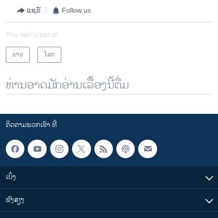
ແຊຣ໌
Follow us
This item is part of
ຂ່າວ
ໂລກ
ທ່ານອາດມັກອ່ານເລື້ອງນີ້ຕື່ມ
ຕິດຕາມພວກເຮົາ ທີ່
ເບິ່ງ
ຟັງສຽງ