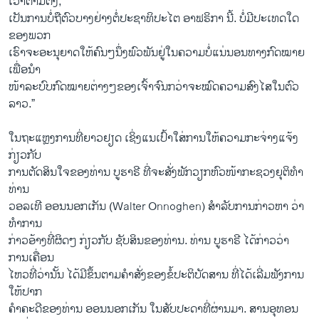
ເວົ້າຕາມຕົງ,
ເປັນການບໍ່ຖືຕົວບາງຢ່າງຕໍ່ປະຊາທິປະໄຕ ອາຟຣິກາ ນີ້. ບໍ່ມີປະເທດໃດ
ຂອງພວກ
ເຮົາຈະອະນຸຍາດໃຫ້ຄົນໆນຶ່ງພົວພັນຢູ່ໃນຄວາມບໍ່ແນ່ນອນທາງກົດໝາຍ
ເພື່ອນຳ
ໜ້າລະບົບກົດໝາຍຕ່າງໆຂອງເຈົ້າຈົນກວ່າຈະໝົດຄວາມສົງໄສໃນຕົວ
ລາວ.”
ໃນ​ຖະ​ແຫຼງ​ການ​ທີ່​ຍາວຢຽດ ເຊິ່ງ​ແນ​ເປົ້າ​ໃສ່​ການ​ໃຫ້​ຄວາມ​ກະ​ຈ່າງ​ແຈ້ງ
ກ່ຽວ​ກັບ
ການຕັດສິນໃຈຂອງທ່ານ ບູຮາຣີ ທີ່ຈະສັ່ງພັກວຽກຫົວໜ້າກະຊວງຍຸຕິທຳ
ທ່ານ
ວອລເທີ ອອນນອກເກັນ (Walter Onnoghen) ສຳລັບການກ່າວຫາ ວ່າ
ທຳການ
ກ່າວອ້າງທີ່ຜິດໆ ກ່ຽວກັບ ຊັບສິນຂອງທ່ານ. ທ່ານ ບູຮາຣີ ໄດ້ກ່າວວ່າ
ການເຄື່ອນ
ໄຫວທີ່ວ່ານັ້ນ ໄດ້ມີຂຶ້ນຕາມຄຳສັ່ງຂອງຂໍ້ປະຕິບັດສານ ທີ່ໄດ້ເລີ່ມຟັງການ
ໃຫ້ປາກ
ຄຳຄະດີຂອງທ່ານ ອອນນອກເກັນ ໃນສັບປະດາທີ່ຜ່ານມາ. ສານອຸທອນ