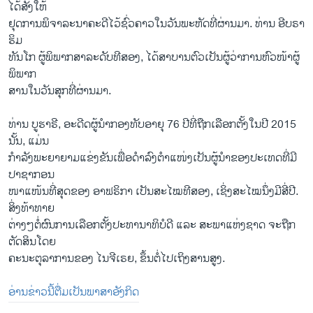
ໄດ້ສັ່ງໃຫ້
ຢຸດການພິຈາລະນາຄະດີໄວ້ຊົ່ວຄາວໃນວັນພະຫັດທີ່ຜ່ານມາ. ທ່ານ ອີບຣາ
ຮິມ
ທັນໂກ ຜູ້ພິພາກສາລະດັບທີສອງ, ໄດ້ສາບານຕົວເປັນຜູ້ວ່າການຫົວໜ້າຜູ້
ພິພາກ
ສານໃນວັນສຸກທີ່ຜ່ານມາ.
ທ່ານ ບູ​ຮາ​ຣີ, ອະ​ດີດ​ຜູ້​ນຳ​ກອ​ງ​ທັບ​ອາ​ຍຸ 76 ປີ​ທີ່ຖືກ​ເລືອກ​ຕັ້ງ​ໃນ​ປີ 2015
ນັ້ນ, ແມ່ນ
ກຳລັງພະຍາຍາມແຂ່ງຂັນເພື່ອດຳລົງຕຳແໜ່ງເປັນຜູ້ນຳຂອງປະເທດທີ່ມີ
ປາຊາກອນ
ໜາແໜ້ນທີ່ສຸດຂອງ ອາຟຣິກາ ເປັນສະໄໝທີສອງ, ເຊິ່ງສະໄໝນຶ່ງມີສີ່ປີ.
ສິ່ງທ້າທາຍ
ຕ່າງໆຕໍ່ຜົນການເລືອກຕັ້ງປະທານາທິບໍດີ ແລະ ສະພາແຫ່ງຊາດ ຈະຖືກ
ຕັດສິນໂດຍ
ຄະນະຕຸລາການຂອງ ໄນຈີເຣຍ, ຂຶ້ນຕໍ່ໄປເຖິງສານສູງ.
ອ່ານ​ຂ່າວນີ້​ຕື່ມ​ເປັນ​ພາ​ສາ​ອັງ​ກິດ