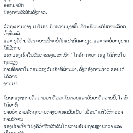
ອອກມາປົກ
ປ້ອງການຕັດສິນດັ່ງກ່າວ.
ລັດ​ຖະ​ບານ​ກາງ ໄນ​ຈີ​ເຣຍ ມີ “ຄວາມ​ມຸ່ງ​ໝັ້ນ ​ທີ່​ຈະ​ຮັບ​ປະ​ກັນການ​ເລືອກ​
ຕັ້ງ​ທີ່​ເສ​ລີ
ແລະ ຍຸຕິທຳ. ລັດຖະບານນີ້ຈະບໍ່ດັດແປງກົດລະບຽບ ແລະ ຈະບໍ່ອະນຸຍາດ
ໃຫ້ມີການ
ແຊກແຊງເຂົ້າໃນບັນຫາຂອງພວກເຮົາ.” ໂຄສົກ ກາບາ ເຊຮູ ໄດ້ກ່າວໃນ
ຖະແຫຼງ
ການທີ່ອອກໃນຕອນແລງວັນເສົາທີ່ຜ່ານມາ, ດັ່ງທີ່ອົງການຂ່າວ ຣອຍເຕີ
ໄດ້ລາຍ
ງານໄປ.
ໃນ​ຖະ​ແຫຼງ​ການ​ຕິດ​ຕາມມາ ​ທີ່​ອອກ​ໃນ​ຕອນ​ແລງວັນ​ອາ​ທິດ​ວານນີ້, ໂຄ​ສົກ​
ໄດ້​ອະ​ທິ
ບາຍວ່າ ສາມລັດຖະບານຕ່າງປະເທດນັ້ນເປັນ “ເພື່ອນ” ແຕ່ໄດ້ກ່າວວ່າ
ການວິຈານ
ຂອງເຂົາເຈົ້າ “ເບິ່ງຄືວ່າຖືກຜັກດັນໂດຍການສັນນິຖານຫຼາຍກວ່າ ແລະ