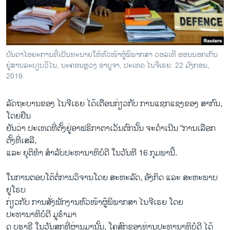
ວິທະຍາສາດ-ເທັກໂນໂລຈີ
ທຸລະກິດ
ພາສາອັງກິດ
ບັນ​ດາ​ໄອ​ຍະ​ການ​ທີ່​ເປັນ​ທະ​ນາຍ​ໃຫ້​ຫົວ​ໜ້າ​ຜູ້​ພິ​ພາກ​ສາ ວອ​ລ​ເທີ ອອນນອກ​ເກັນ
ວີດີໂອ
ຢູ່​ສານລະ​ບຽບ​ວິ​ໄນ, ນະ​ຄອນຫຼວງ ອາ​ບູ​ຈາ, ປະ​ເທດ ໄນ​ຈີ​ເຣຍ. 22 ມັງ​ກອນ,
2019.
ສຽງ
ລັດ​ຖະ​ບານ​ຂອງ ໄນ​ຈີ​ເຣຍ ໄດ້​ເຕືອນ​ກ່ຽວ​ກັບ ການ​ແຊກ​ແຊງຂອງ ສາ​ກົນ,
ລາຍການກະຈາຍສຽງ
ຕິດຕາມພວກເຮົາ ທີ່
ໂດຍ​ຢືນ
ລາຍງານ
ຢັນວ່າ ປະເທດທີ່ຕັ້ງຢູ່ອາຟຣິກາຕາເວັນຕົກນັ້ນ ຈະດຳເນີນ “ການເລືອກ
ຕັ້ງທີ່ເສລີ,
ແລະ ຍຸຕິທຳ ສຳລັບປະທານາທິບໍດີ ໃນວັນທີ 16 ກຸມພານີ້.
ພາສາຕ່າງໆ
ໃນ​ການ​ຕອບ​ໂຕ້​ຕໍ່​ການ​ວິ​ຈານ​ໂດຍ ສະ​ຫະ​ລັດ, ອັງ​ກິດ ແລະ ສະ​ຫະ​ພາບ
ຢູ​ໂຣບ
ກ່ຽວກັບ ການສັ່ງພັກງານຫົວໜ້າຜູ້ພິພາກສາ ໄນຈີເຣຍ ໂດຍ
ປະທານາທິບໍດີ ມູຮຳມາ
ດູ ບູຮາຣີ ໃນວັນສຸກທີ່ຜ່ານມານັ້ນ, ໂຄສົກຂອງທ່ານປະທານາທິບໍດີ ໄດ້