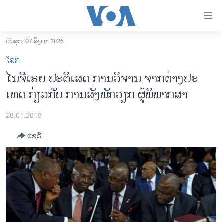
ລິ້ງ
ສຳຫລັບ
ເຂົ້າ
ວັນສຸກ, 07 ສິງຫາ 2026
ຫາ
ໂຮມເພຈ
ໂລກ
ຂ້າມ
ລາວ
ໄນ​ຈີ​ເຣຍ ປະ​ຕິ​ເສດ ການ​ວິ​ຈານ ​ຈາກ​ຕ່າງ​ປະ​
ຂ້າມ
ອາເມຣິກາ
ເທດ ກ່ຽວ​ກັບ ການ​ສັ່ງ​ພັກ​ວຽກ ​ຜູ້​ພິ​ພາກ​ສາ
ຂ້າມ
ໄປ
ການເລືອກຕັ້ງ ປະທານາທີບໍດີ ສະຫະລັດ 2024
ຫາ
28,01,2019
ຂ່າວ​ຈີນ
ຊອກ
ແຊຣ໌
ຄົ້ນ
ໂລກ
ເອເຊຍ
ອິດສະຫຼະພາບດ້ານການຂ່າວ
ຊີວິດຊາວລາວ
ຊຸມຊົນຊາວລາວ