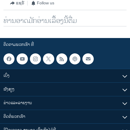
ແຊຣ໌
Follow us
ທ່ານອາດມັກອ່ານເລື້ອງນີ້ຕື່ມ
ຕິດຕາມພວກເຮົາ ທີ່
ເບິ່ງ
ຟັງສຽງ
ຂ່າວແລະລາຍງານ
ຕິດຕໍ່ພວກເຮົາ