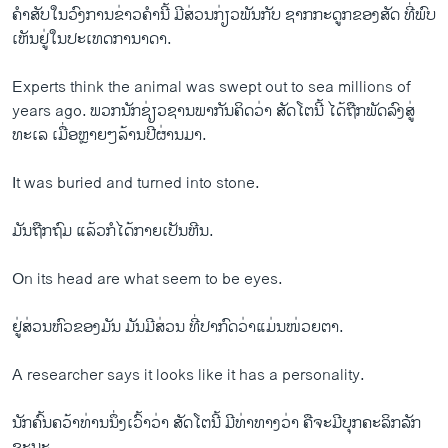
ຄຳສັບໃນວົງການຂ່າວຄຳນີ້ ມີສ່ວນກ່ຽວພັນກັບ ຊາກກະດູກຂອງສັດ ທີ່ພົບ
ເຫັນຢູ່ໃນປະເທດການາດາ.
Experts think the animal was swept out to sea millions of
years ago. ພວກນັກຊ່ຽວຊານພາກັນຄິດວ່າ ສັດໂຕນີ້ ໄດ້ຖືກພັດລົງສູ່
ທະເລ ເມື່ອຫຼາຍໆລ້ານປີຜ່ານມາ.
It was buried and turned into stone.
ມັນຖືກຖົມ ແລ້ວກໍໄດ້ກາຍເປັນຫີນ.
On its head are what seem to be eyes.
ຢູ່ສ່ວນຫົວຂອງມັນ ມັນມີສ່ວນ ທີ່ປາກົດວ່າແມ່ນໜ່ວຍຕາ.
A researcher says it looks like it has a personality.
ນັກຄົ້ນຄວ້າທ່ານນຶ່ງເວົ້າວ່າ ສັດໂຕນີ້ ມີທ່າທາງວ່າ ຄືຈະມີບຸກຄະລິກລັກ
ຊະນະ.