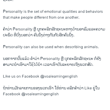
Personality is the set of emotional qualities and behaviors
that make people different from one another.
ຄຳວ່າ Personality ຫຼື ບຸກຄະລິກລັກຊະນະທາງດ້ານອາລົມແລະຄວາມ
ປະພຶດ ທີ່ບົ່ງບອກວ່າ ຄົນນຶ່ງຕ່າງກັນກັບອີກຄົນນຶ່ງ.
Personality can also be used when describing animals.
ນອກຈາກນັ້ນແລ້ວ ຄຳວ່າ Personality ຫຼື ບຸກຄະລິກລັກຊະນະ ກໍຍັງ
ສາມາດນຳເອົາມາໃຊ້ໄດ້ນຳ ເວລາເຮົາບັນລະຍາຍເຖິງພວກສັດ.
Like us on Facebook @voalearningenglish
ຖ້າທ່ານມັກລາຍການຂອງພວກເຮົາ ໃຫ້ທ່ານ ຄລິກຄຳວ່າ Like ຢູ່ໃນ
Facebook @voalearningenglish