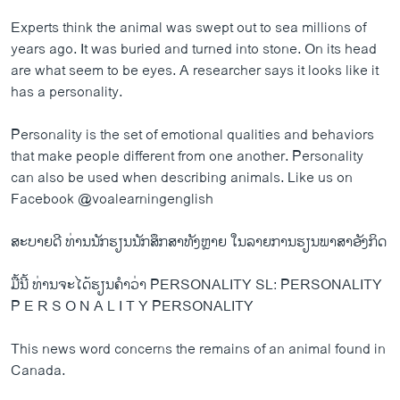
Experts think the animal was swept out to sea millions of
years ago. It was buried and turned into stone. On its head
are what seem to be eyes. A researcher says it looks like it
has a personality.
Personality is the set of emotional qualities and behaviors
that make people different from one another. Personality
can also be used when describing animals. Like us on
Facebook @voalearningenglish
ສະບາຍດີ ທ່ານນັກຮຽນນັກສຶກສາທັງຫຼາຍ ໃນລາຍການຮຽນພາສາອັງກິດ
ມື້ນີ້ ທ່ານຈະໄດ້ຮຽນຄຳວ່າ PERSONALITY SL: PERSONALITY
P E R S O N A L I T Y PERSONALITY
This news word concerns the remains of an animal found in
Canada.