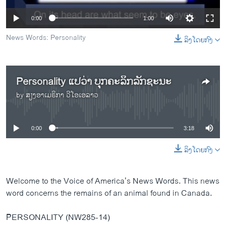
ວິທະຍາສາດ-ເທັກໂນໂລຈີ
0:00
1:00
ທຸລະກິດ
News Words: Personality
ລິງໂດຍກົງ
ພາສາອັງກິດ
ວີດີໂອ
Personality ແປວ່າ ບຸກຄະລິກລັກຊະນະ
ສຽງ
by
ສຽງອາເມຣິກາ ວີໂອເອລາວ
No media source currently available
ລາຍການກະຈາຍສຽງ
ຕິດຕາມພວກເຮົາ ທີ່
ລາຍງານ
0:00
3:18
ລິງໂດຍກົງ
ພາສາຕ່າງໆ
Welcome to the Voice of America’s News Words. This news
word concerns the remains of an animal found in Canada.
PERSONALITY (NW285-14)