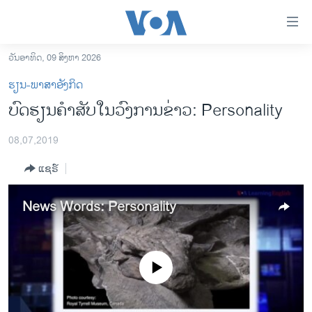
ລິ້ງ
ສຳຫລັບ
ເຂົ້າ
ວັນອາທິດ, 09 ສິງຫາ 2026
ຫາ
ໂຮມເພຈ
ຮຽນ-ພາສາອັງກິດ
ຂ້າມ
ລາວ
ບົດຮຽນຄຳສັບໃນວົງການຂ່າວ: Personality
ຂ້າມ
ອາເມຣິກາ
ຂ້າມ
08,07,2019
ໄປ
ການເລືອກຕັ້ງ ປະທານາທີບໍດີ ສະຫະລັດ 2024
ຫາ
ແຊຣ໌
ຂ່າວ​ຈີນ
ຊອກ
ຄົ້ນ
ໂລກ
News Words: Personality
ເອເຊຍ
ອິດສະຫຼະພາບດ້ານການຂ່າວ
No media source currently available
ຊີວິດຊາວລາວ
ຊຸມຊົນຊາວລາວ