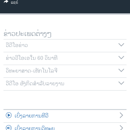
ແຊຣ໌
ວິທະຍາສາດ-ເທັກໂນໂລຈີ
ທຸລະກິດ
ພາສາອັງກິດ
ຂ່າວປະເພດຕ່າງໆ
ວີດີໂອ
ວີດີໂອຂ່າວ
ສຽງ
ຂ່າວວີໂອເອໃນ 60 ວິນາທີ
ລາຍການກະຈາຍສຽງ
ຕິດຕາມພວກເຮົາ ທີ່
ລາຍງານ
ວິທະຍາສາດ-ເທັກໂນໂລຈີ
ວີດີໂອ ອັງກິດສຳລັບລາຍງານ
ພາສາຕ່າງໆ
ເບິ່ງລາຍການທີວີ
ເບິ່ງລາຍການວິທະຍຸ