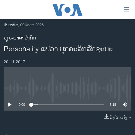
ລິ້ງ
ສຳຫລັບ
ເຂົ້າ
ວັນອາທິດ, 09 ສິງຫາ 2026
ຫາ
ໂຮມເພຈ
ຮຽນ-ພາສາອັງກິດ
ຂ້າມ
ລາວ
Personality ແປວ່າ ບຸກຄະລິກລັກຊະນະ
ຂ້າມ
ອາເມຣິກາ
ຂ້າມ
20,11,2017
ໄປ
ການເລືອກຕັ້ງ ປະທານາທີບໍດີ ສະຫະລັດ 2024
ຫາ
ຂ່າວ​ຈີນ
ຊອກ
ຄົ້ນ
ໂລກ
No media source currently available
ເອເຊຍ
0:00
3:18
ອິດສະຫຼະພາບດ້ານການຂ່າວ
ຊີວິດຊາວລາວ
ລິງໂດຍກົງ
ຊຸມຊົນຊາວລາວ