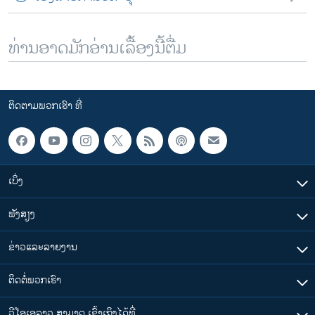
ທ່ານອາດມັກອ່ານເລື້ອງນີ້ຕື່ມ
ຕິດຕາມພວກເຮົາ ທີ່
ເບິ່ງ
ຟັງສຽງ
ຂ່າວແລະລາຍງານ
ຕິດຕໍ່ພວກເຮົາ
ວີໂອເອລາວ ສາມາດ ເຂົ້າເຖິງໄດ້ທີ່