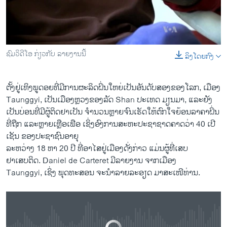
ວິທະຍາສາດ-ເທັກໂນໂລຈີ
ທຸລະກິດ
ພາສາອັງກິດ
ຊົມວິດີໂອ ກ່ຽວກັບ ລາຍງານນີ້
ລິງໂດຍກົງ
0:00
0:02:15
ວີດີໂອ
EMBED
SHARE
ສຽງ
ຕັ້ງ​ຢູ່ເທິງ​ພູ​ດອຍ​ທີ່​ມີ​ການ​ຜະລິດ​ຝິ່ນ​ໃຫຍ່​ເປັນອັນ​ດັບ​ສອງ​ຂອງ​ໂລກ, ​ເມືອງ
Taunggyi, ​ເປັນ​ເມືອງ​ຫຼວງ​ຂອງ​ລັດ Shan ປະ​ເທດ ມຽນມາ, ​ແລະ​ຍັງ​
ລາຍການກະຈາຍສຽງ
ຕິດຕາມພວກເຮົາ ທີ່
ເປັນ​ບ່ອນ​ທີ່ມີຜູ້​ຕິດ​ຢາ​ເປັນ ຈຳນວນ​ຫຼ​າຍ​ຈົນ​ເຮັດ​ໃຫ້​ຕົກ​ໃຈຍ້ອນລາຄາ​ຝິ່ນ​
ລາຍງານ
ທີ່​ຖືກ ​ແລະຫຼາຍ​ເຫຼືອ​ເຟືອ ເຊິ່ງອົງການ​ສະຫະ​ປະຊາ​ຊາດ​ຄາດ​ວ່າ 40 ​ເປີ​
ຟັງລາຍງານ ຜູ້ຕິດຝິ່ນ ໃນລັດ ສານ ປະເທດ ມຽນມາ ມີທາງເລືອກ ພຽງສອງ ສາມຢ່າງ
ເຊັນ​ ຂອງ​ປະຊາຊົນ​ອາຍຸ​
EMBED
SHARE
ລະຫວ່າງ 18 ຫາ 20 ປີ​ ທີ່​ອາໄສຢູ່ເມືອງດັ່ງກ່າວ ແມ່ນຜູ້ທີ່ເສບ
by
ສຽງອາເມຣິກາ ວີໂອເອລາວ
ພາສາຕ່າງໆ
ຢາເສບຕິດ. Daniel de Carteret ມີລາຍງານ ຈາກເມືອງ
Taunggyi, ເຊິ່ງ ພຸດທະສອນ ຈະນຳລາຍລະອຽດ ມາສະເໜີທ່ານ.