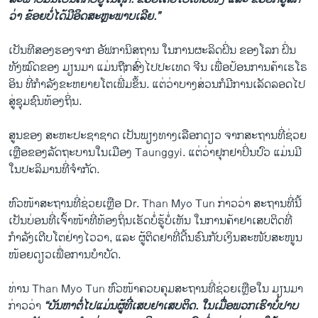
ວ່າ ​ຂ້ອຍ​ບໍ່​ໄດ້​ມີ​ອິດສະຫຼະພາບ​ເລີຍ.”
​ເປັນ​ທີ​ສອງ​ຮອງ​ຈາກ ​ອັ​ຟກາ​ນິສຖານ ​ໃນ​ການ​ຜະລິດ​ຝິ່ນ ​ຂອງໂລກ ຝິ່ນ​
ທັງໝົດ​ຂອງ ມຽນມາ​ ​ແມ່ນ​ຖືກສົ່ງ​ໄປ​ປະ​ເທດ ຈີນ ​ເພື່ອ​ປ້ອນ​ການ​ຄ້າເຮໂຣ
ອິນ ທີ່​ກຳລັງຂະຫຍາຍໂຕ​ເພີ່ມ​ຂຶ້ນ. ​ແຕ່​ວ່າ​ບາງ​ສ່ວນ​ກໍ​ມີການເລັດລອດ​ໄປ
ສູ່​ຊຸມ​ຊົນ​ທ້ອງ​ຖິ່ນ.
ສູນຂອງ ​ສະຫະ​ປະຊາ​ຊາດ ເປັນ​ພຽງ​ທາງ​ເລືອກ​ດຽວ​ ຈາ​ກສະ​ຖານ​ທີ່​ຊ່ວຍ​
ເຫຼືອ​ຂອງ​ລັດຖະບານ​ໃນ​ເມືອງ Taunggyi. ​ແຕ່​ວ່າ​ຢຸກຢາປິ່ນປົວ ແມ່ນ​ມີ​
ໃນ​ປະລິມານທີ່​ຈຳກັດ.
​ຫົວໜ້າ​ສະຖານ​ທີ່​ຊ່ວຍ​ເຫຼືອ Dr. Than Myo Tun ກ່າວ​ວ່າ ສະຖານ​ທີ່​ນີ້​
ເປັນ​ບ່ອນ​ທີ່ເຈົ້າ​ໜ້າ​ທີ່​ທ້ອງຖິ່ນ​ເຮັດບໍ່ຮູ້ບໍ່ເຫັນ ​ໃນ​ການ​ຄ້າ​ຢາ​ເສບ​ຕິດ​ທີ່​
ກຳລັງ​ເຕີບ​ໂຕ​ຢ່າງ​ໄວວາ, ​ແລະ ຜູ້​ຕິດ​ຢາ​ທີ່ດີ້ນຮົນ​ກັບ​ເງິນ​ສະໜັບ​ສະ​ໜູນ​
ໜ້ອຍ​ດຽວ​ເພື່ອ​ການ​ບຳບັດ​.
ທ່ານ Than Myo Tun ຫົວໜ້າຄວບ​ຄຸ​ມ​ສະຖານ​ທີ່​ຊ່ວຍ​ເຫຼືອ​ໃນ ມຽນມາ
ກ່າວ​ວ່າ
“ບັນຫາ​ຕໍ່​ໄປ​ແມ່ນ​ຜູ້​ທີ່ເສບ​ຢາ​ເສບ​ຕິດ. ​ໃນ​ເມື່ອ​ພວກ​ເຮົາ​ບໍ່​ປາບ​