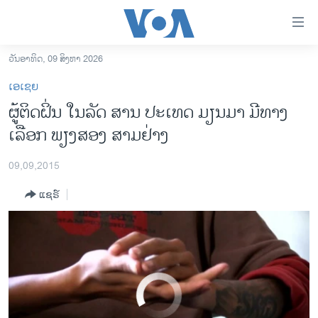
ລິ້ງ
ສຳຫລັບ
ເຂົ້າ
ວັນອາທິດ, 09 ສິງຫາ 2026
Addiction in Myanmar’s Opium-Growing Region
EMBED
SHARE
ຫາ
ໂຮມເພຈ
ເອເຊຍ
ຂ້າມ
ລາວ
ຜູ້ຕິດຝິ່ນ ໃນລັດ ສານ ປະເທດ ມຽນມາ ມີທາງ
ຂ້າມ
ອາເມຣິກາ
ເລືອກ ພຽງສອງ ສາມຢ່າງ
ຂ້າມ
ໄປ
ການເລືອກຕັ້ງ ປະທານາທີບໍດີ ສະຫະລັດ 2024
ຫາ
09,09,2015
ຂ່າວ​ຈີນ
ຊອກ
ແຊຣ໌
ຄົ້ນ
ໂລກ
ເອເຊຍ
ອິດສະຫຼະພາບດ້ານການຂ່າວ
ຊີວິດຊາວລາວ
No media source currently available
ຊຸມຊົນຊາວລາວ