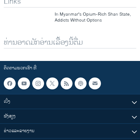
Links
In Myanmar's Opium-Rich Shan State,
Addicts Without Options
ທ່ານອາດມັກອ່ານເລື້ອງນີ້ຕື່ມ
ຕິດຕາມພວກເຮົາ ທີ່
ເບິ່ງ
ຟັງສຽງ
ຂ່າວແລະລາຍງານ