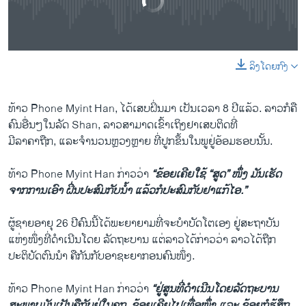
No media source currently available
ລິງໂດຍກົງ
0:00
0:03:17
EMBED
SHARE
ທ້າວ Phone Myint Han, ​ໄດ້​ເສບ​ຝິ່ນ​ມາ ​ເປັນ​ເວ​ລາ 8 ປີແລ້ວ. ລາວ​ກໍ​ຄື​
ຄົນ​ອື່ນໆ​ໃນ​ລັດ Shan, ລາວ​ສາມາດ​ເຂົ້າ​ເຖິງ​ຢາ​ເສບ​ຕິດ​ທີ່​
ມີ​ລາຄາ​ຖືກ, ​ແລະຈຳນວນ​ຫຼວງ​ຫຼາຍ ​ທີ່​ປູກ​ຂຶ້ນ​ໃນ​ພູ​ຢູ່ອ້ອມ​ຮອບ​ນັ້ນ.
ທ້າວ Phone Myint Han ກ່າວວ່າ
“ຂ້ອຍ​ເຄີຍ​ໃຊ້​ “ສູ​ດ” ໜຶ່ງ ມັນ​ເຮັດ​
ຈາກ​ການ​ເອົາ ຝິ່ນ​ປະສົມ​ກັບ​ນ້ຳ ​ແລ້ວ​ກໍ​ປະສົມ​ກັບ​ຢາ​ແກ້​ໄອ.”
ຜູ້​ຊາຍ​ອາຍຸ 26 ປີ​ຄົນ​ນີ້​ໄດ້​ພະຍາຍາ​ມທີ່​ຈະ​ບຳບັດ​ໂຕ​ເອງ​ ຢູ່​ສະ​ຖາ​ບັນ
ແຫ່ງໜຶ່ງ​ທີ່ດຳ​ເນີນ​ໂດຍ ລັດຖະບານ ​ແຕ່​ລາວ​ໄດ້​ກ່າວ​ວ່າ ລາວ​ໄດ້​ຖືກ​
ປະຕິບັດ​ຕົນນຳ​ ຄື​ກັນ​ກັບ​ອາຊະຍາກອນຄົນ​ໜຶ່ງ.
ທ້າວ Phone Myint Han ກ່າວ​ວ່າ
“ຢູ່ສູນ​ທີ່​ດຳ​ເນີນ​ໂດຍ​ລັດຖະບານ
ສະພາບ​ມັນ​ເປັນ​ຄື​ກັບ​ຢູ່​ໃນ​ຄຸກ. ຂ້ອຍ​ເຄີ​ຍ​ໄປ​ເທື່ອ​ໜຶ່ງ ​ແລະ ຂ້ອຍກໍ​ຮູ້ສຶກ