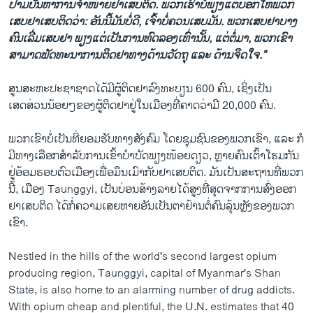
ປາມ​ບັນຫາ​ການຈຳໜ່າຍ​ຢາ​ເສບ​ຕິດ. ພວກ​ເຮົາບໍ່​ພຽງ​ແຕ່​ບອກ​ໃຫ້​ພວກ​
ເສບ​ຢາ​ເສບ​ຕິດ​ວ່າ: ອັນ​ນີ້​ມັນ​ບໍ່​ດີ, ​ເຈົ້າ​ບໍ່​ຄວນ​ເສບ​ມັນ. ພວກ​ເສບ​ຢາ​ບາງ​
ຄົນ​ເລີ່​ມ​ເສບ​ຢາ ​ພຽງ​ແຕ່ເປັນ​ການ​ທົດ​ລອງ​ເທົ່າ​ນັ້ນ, ​ແຕ່​ຕໍ່​ມາ, ພວກ​ເຂົາ​
ສາມາດ​ພັດທະນາ​ການ​ຕິດ​ຢາ​ທາງ​ດ້ານ​ວັດ​ຖຸ ​ແລະ ດ້ານ​ຈິດໃຈ.”
ສູນ​ສະຫະ​ປະຊາ​ຊາດໄດ້ມີ​ຜູ້​ຕິດ​ຢາ​ລົງທະບຽນ 600 ຄົນ​, ເຊິ່ງເປັນ​
ເສດສ່ວນ​ນ້ອຍໆ​ຂອງຜູ້​ຕິດ​ຢາຢູ່​ໃນເມືອງ​ທີ່​ຄາດ​ວ່າ​ມີ​ 2​0,000 ຄົນ.
ພວກ​ເຂົາ​ບໍ່​ເປັນ​ທີ່​ຍອມຮັບ​ທາງ​ສັງ​ຄົມ ​ໂດຍ​ຊຸມ​ຊົນ​ຂອງ​ພວກ​ເຂົາ, ​ແລະ ກໍ​
ມີ​ທາງເລືອກ​ສຳລັບ​ການເຂົ້າ​ບຳບັດ​ພຽງ​ໜ້ອຍ​ດຽວ, ຫຼາຍ​ຄົນ​ເຕົ້າ​ໂຮມ​ກັນ​
ຢູ່​ອ້ອມ​ຮອບ​ຕົວ​ເມືອງ​ເພື່ອ​ມຶນເມົາ​ກັບຢາເສບຕິດ. ​ມັນ​ເປັນ​ສະຖານ​ທີ່ພວກ​
ນີ້,​ ເມືອງ Taunggyi, ​ເປັນ​ບ່ອນສ້າງ​ລາຍ​ໄດ້​ສູງທີ່​ສຸດຈາກ​ການ​ສົ່ງ​ອອກ​
ຢາເສບຕິດ​ ​ໄດ້ກໍ່​ຄວາມ​ເສຍ​ຫາຍ​ອັນເປັນຕາ​ຢ້ານ​ຕໍ່​ຄົນ​ລຸ້ນ​ຫຼັງຂອງ​ພວກ​
ເຂົາ.
Nestled in the hills of the world's second largest opium
producing region, Taunggyi, capital of Myanmar's Shan
State, is also home to an alarming number of drug addicts.
With opium cheap and plentiful, the U.N. estimates that 40