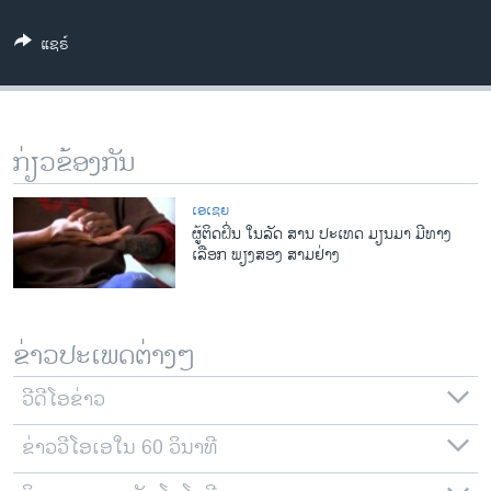
ວິທະຍາສາດ-ເທັກໂນໂລຈີ
ແຊຣ໌
ທຸລະກິດ
ພາສາອັງກິດ
ວີດີໂອ
ກ່ຽວຂ້ອງກັນ
ສຽງ
ເອເຊຍ
ລາຍການກະຈາຍສຽງ
ຜູ້ຕິດຝິ່ນ ໃນລັດ ສານ ປະເທດ ມຽນມາ ມີທາງ
ຕິດຕາມພວກເຮົາ ທີ່
ເລືອກ ພຽງສອງ ສາມຢ່າງ
ລາຍງານ
ພາສາຕ່າງໆ
ຂ່າວປະເພດຕ່າງໆ
ວີດີໂອຂ່າວ
ຂ່າວວີໂອເອໃນ 60 ວິນາທີ