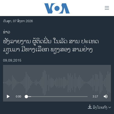
ລິ້ງ
ສຳຫລັບ
ເຂົ້າ
ວັນສຸກ, 07 ສິງຫາ 2026
ຫາ
ໂຮມເພຈ
ຂ່າວ
ຂ້າມ
ລາວ
ຟັງລາຍງານ ຜູ້ຕິດຝິ່ນ ໃນລັດ ສານ ປະເທດ
ຂ້າມ
ອາເມຣິກາ
ຂ້າມ
ມຽນມາ ມີທາງເລືອກ ພຽງສອງ ສາມຢ່າງ
ໄປ
ການເລືອກຕັ້ງ ປະທານາທີບໍດີ ສະຫະລັດ 2024
ຫາ
09,09,2015
ຂ່າວ​ຈີນ
ຊອກ
ຄົ້ນ
ໂລກ
ເອເຊຍ
No media source currently available
ອິດສະຫຼະພາບດ້ານການຂ່າວ
0:00
3:17
ຊີວິດຊາວລາວ
ລິງໂດຍກົງ
ຊຸມຊົນຊາວລາວ