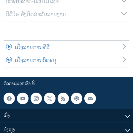
ວິທະຍາສາດ-ເທັກໂນໂລຈີ
ວີດີໂອ ອັງກິດສຳລັບລາຍງານ
ເບິ່ງລາຍການທີວີ
ເບິ່ງລາຍການວິທະຍຸ
ຕິດຕາມພວກເຮົາ ທີ່
ເບິ່ງ
ຟັງສຽງ