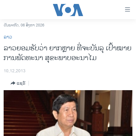
ລິ້ງ
ສຳຫລັບ
ເຂົ້າ
ວັນພະຫັດ, 06 ສິງຫາ 2026
ຫາ
ໂຮມເພຈ
ລາວ
ຂ້າມ
ລາວ
ລາວຍອມຮັບ​ວ່າ ​ຍາກ​ຫຼາຍ​ ທີ່​ຈະ​ບັນລຸ​ ເປົ້າໝາຍ​
ຂ້າມ
ອາເມຣິກາ
ການ​ພັດທະນາ​ ສຸຂະພາບ​ອະນາ​ໄມ ​
ຂ້າມ
ໄປ
ການເລືອກຕັ້ງ ປະທານາທີບໍດີ ສະຫະລັດ 2024
ຫາ
10,12,2013
ຂ່າວ​ຈີນ
ຊອກ
ແຊຣ໌
ຄົ້ນ
ໂລກ
ເອເຊຍ
ອິດສະຫຼະພາບດ້ານການຂ່າວ
ຊີວິດຊາວລາວ
ຊຸມຊົນຊາວລາວ