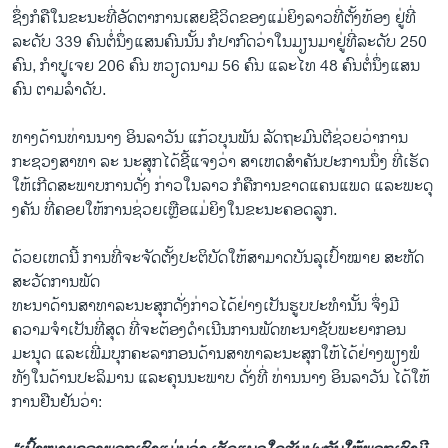
ຊຶ່ງ​ກໍ​ຄື​ໃນ​ຂະນະ​ທີ່​ອັດຕາ​ການ​ເສຍ​ຊີວິດ​ຂອງ​ແມ່ຍິງ​ລາວ​ທີ່​ຕັ້ງ​ທ້ອງ ຢູ່​ທີ່​
ລະດັບ 339 ຄົນ​ຕໍ່​ນຶ່ງ​ແສນ​ຄົນ​ນັ້ນ ກໍ​ປາກົດ​ວ່າ​ໃນ​ມຽນມາ​ຢູ່​ທີ່​ລະດັບ 250
ຄົນ, ກໍາປູ​ເຈຍ 206 ຄົນ ຫວຽດນາມ 56 ຄົນ ​ແລະ​ໄທ 48 ຄົນ​ຕໍ່​ນຶ່ງແສນ​
ຄົນ ຕາມ​ລໍາດັບ.
ທາງ​ດ້ານ​ທ່ານ​ນາງ ອິນ​ລາ​ວັນ ແກ້ວ​ບຸນ​ພັນ ລັດຖະມົນຕີ​ຊ່ວຍ​ວ່າການ​
ກະຊວງ​ສາທາ ລະ ນະ​ສຸກ​ໄດ້​ຊີ້​ແຈງ​ວ່າ ສາ​ເຫດ​ສໍາຄັນ​ປະການ​ນຶ່ງ ທີ່​ເຮັດ​
ໃຫ້​ເກີດ​ສະພາບ​ການ​ດັ່ງ ກ່າວ​ໃນ​ລາວ ກໍ​ຄື​ການ​ຂາດ​ແຄນ​ແພດ ​ແລະ​ພະ​ດຸ​
ງຄັນ ທີ່​ຄອຍ​ໃຫ້ການ​ຊ່ວຍ​ເຫຼືອ​ແມ່​ຍິງ​ໃນ​ຂະນະ​ຄອດ​ລູກ.
ດ້ວຍ​ເຫດ​ນີ້ ກາ​ນທີ່​ຈະ​ຈັດ​ຕັ້ງ​ປະຕິ​ບັດ​ໃຫ້​ສາມາດ​ບັນລຸ​ເປົ້າໝາຍ ສະຫັດ​
ສະ​ວັດ​ການ​ພັດ
ທະນາ​ດ້ານ​ສາທາລະນະ​ສຸກ​ດັ່ງກ່າວ​ໄດ້​ຢ່າງ​ເປັນ​ຮູບ​ປະ​ທໍາ​ນັ້ນ ຈຶ່ງມີ​
ຄວາມ​ຈໍາ​ເປັນ​ທີ່ສຸດ ທີ່ຈະ​ຕ້ອງ​ດໍາ​ເນີນ​ການ​ພັດທະນາ​ຊັບພະຍາກອນ​
ມະນຸດ ​ແລະ​ເພີ່ມ​ບຸກຄະລາ​ກອນ​ດ້ານ​ສາທາລະນະ​ສຸກ​ໃຫ້​ໄດ້​ຢ່າງ​ພຽງພໍ​
ທັງ​ໃນ​ດ້ານ​ປະລິມານ ​ແລະ​ຄຸນ​ນະພາ​ບ ດັ່ງ​ທີ່ ທ່ານ​ນາງ ອິນ​ລາ​ວັນ ​ໄດ້​ໃຫ້​
ການ​ຢືນຢັນ​ວ່າ: