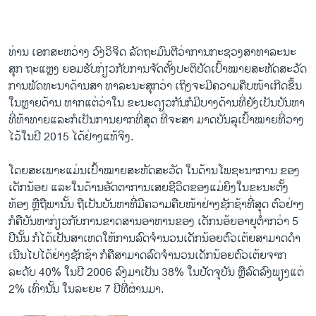
ທ່ານ ​ເອກ​ສະຫວ່າງ ວົງ​ວິຈິດ ລັດຖະມົນຕີ​ວ່າການ​ກະຊວງ​ສາທາລະນະ​
ສຸກ ຖະ​ແຫຼ​ງ ຍອມຮັບ​ກ່ຽວ​ກັບ​ການຈັດ​ຕັ້ງ​ປະ​ຕິ​ບັດ​ເປົ້າໝາຍ​ສະຫັດ​ສະ​ວັດ​
ການ​ພັດທະນາ​ດ້ານ​ສາ ທາລະນະ​ສຸກວ່າ ​ເຖິງ​ຈະ​ມີຄວາມ​ຄືບ​ໜ້າ​ເກີດ​ຂຶ້ນ​
ໃນ​ຫຼາຍ​ດ້ານ ຫາກ​ແຕ່​ວ່າ​ໃນ ຂະນະ​ດຽວ​ກັນ​ກໍ​ມີ​ບາງ​ດ້ານ​ທີ່​ຍັງ​ເປັນ​ບັນຫາ​
ທີ​່ທ້າ​ທາຍ​ແລະ​ກໍ​ເປັນ​ການ​ຍາກ​ທີ່​ສຸດ ທີ່​ຈະສາ ມາດ​ບັນລຸ​ເປົ້າໝາຍ​ທີ່​ວາງ​
ໄວ້​ໃນ​ປີ 2015 ​ໄດ້​ຢ່າງ​ແທ້​ຈິງ.
​ໂດຍສ​ະ​ເພາະແມ່ນ​ເປົ້າໝາຍ​ສະຫັດສະ​ວັດ​ ໃນ​ດ້ານ​ໂພຊະ​ນາ​ການ​ ຂອງ​
ເດັກນ້ອຍ ​ແລະ​ໃນ​ດ້ານ​ອັດຕາ​ການ​ເສຍຊີວິດຂອງ​ແມ່ຍິງ​ໃນ​ຂະນະ​ຕັ້ງ​
ທ້ອງ ຫຼື​ຖືພາ​ນັ້ນ ຖື​ເປັນ​ບັນຫາ​ທີ່​ມີ​ຄວາມ​ຄືບ​ໜ້າ​ຢ່າງ​ຊັກ​ຊ້າ​ທີ່​ສຸດ ຕົວຢ່າງ​
ກໍ​ຄື​ບັນຫາ​ກ່ຽວ​ກັບ​ການ​ຂາດ​ສານ​ອາຫານ​ຂອງ ​ເດັກ​ນອ້ຍອາຍຸ​ຕໍ່າ​ກວ່າ 5
ປີ​ນັ້ນ ກໍ​ໄດ້​ເປັນສາ​ເຫດ​ໃຫ້ການ​ລົດຈໍານວນ​ເດັກ​ນ້ອຍຕົວ​ເຕ້ຍ​ສາມາດ​ດໍາ​
ເນີນ​ໄປ​ໄດ້​ຢ່າງ​ຊັກ​ຊ້າ ກໍ​ຄື​ສາມາດ​ລົດ​ຈໍານວນ​ເດັກນ້ອຍ​ຕົວ​ເຕ້ຍ​ຈາກ
ລະດັບ 40% ​ໃນ​ປີ 2006 ລົງ​ມາ​ເປັນ 38% ​ໃນ​ປັດຈຸບັນ ຫຼື​ລົດ​ລົງ​ພຽງ​ແຕ່
2% ​ເທົ່າ​ນັ້ນ ​ໃນ​ລະຍະ 7 ປີ​ທີ່​ຜ່າ​ນມາ.