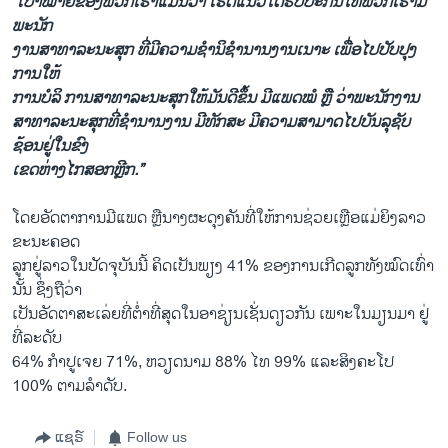
“​ເປົ້າໝາຍ​ຂອງ​ພວກ​ເຮົາ​ແມ່ນ​ວ່າ ​ເຮັດແນວ​ໃດ​ຮັບປະກັນ​ໃຫ້​ພວກ​ເຮົາ​ມີ​
ພະນັກ
ງານ​ສາທາລະນະ​ສຸກ ທີ່​ມີ​ຄວາມ​ຊໍານິຊໍານານ​ງານເນາະ ​ເພື່ອໄປ​ປັບປຸງ​
ການ​ໃຫ້
ການ​ບໍລິ ການ​ສາທາລະນະ​ສຸກ​ໃຫ້​ມັນດີ​ຂຶ້ນ ມີແພດ​ໝໍ ຫຼື ວ່າ​ພະນັກງານ​
ສາທາ​ລະນະ​ສຸກ​ທີ່​ຊໍານານ​ງານ ມີ​ທັກ​ສະ ມີ​ຄວາມ​ສາມາດ​ໄປ​ບັນ​ລຸ​ຊັບ
ຊ້ອນ​ຢູ່​ໃນ​ຂົງ
ເຂດ​ຫ່າງ​ໄກ​ສອກຫຼີກ.”
​
ໂດຍ​ອັດຕາ​ການ​ມີ​ແພດ ຫຼື​ນາງ​ຜະດຸງຄັນ​ທີ່​ໃຫ້ການ​ຊ່ວຍ​ເຫຼືອ​ແມ່ຍິງ​ລາວ​
ຂະນະ​ຄອດ​
ລູກ​ຢູ່​ລາວ​ໃນ​ປັດ​ຈຸ​ບັນ​ນີ້ ຄິດ​ເປັນ​ພຽງ​ 41% ຂອງ​ການ​ເກີດ​ລູກ​ທັງ​ໝົດເທົ່າ​
ນັ້ນ ຊຶ່ງ​ຖື​ວ່າ​
ເປັນ​ອັດຕາ​ສະ​ເລ່ຍທີ່​ຕໍ່າ​ທີ່​ສຸດ​ໃນ​ອາ​ຊ່ຽນ​ເຊັ່ນ​ດຽວ​ກັນ ​ເພາະ​ໃນ​ມຽນມາ ຢູ່​
ທີ່ລະດັບ
64% ກໍາປູ​ເຈຍ 71%, ຫວຽດນາມ 88​% ​ໄທ 99% ​ແລະ​ສິງ​ຄະ​ໂປ
100% ຕາມລໍາດັບ.
ແຊຣ໌
Follow us