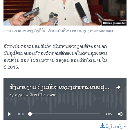
ວິທະຍາສາດ-ເທັກໂນໂລຈີ
ທຸລະກິດ
ພາສາອັງກິດ
ທ່ານ ​ເອກ​ສະຫວ່າງ ວົງ​ວິຈິດ ລັດຖະມົນຕີ​ວ່າການ​ກະຊວງ​ສາທາລະນະ​ສຸກ
ວີດີໂອ
ລັດຖະມົນຕີ​ລາວຍອມຮັບ​ວ່າ​ ເປັນ​ການ​ຍາກ​ຫຼາຍ​ທີ່​ຈະ​ສາມາດ​
ສຽງ
ບັນລຸ​ເປົ້າໝາຍ​ສະຫັດ​ສະ​ວັດ​ການ​ພັດທະນາໃນ​ດ້ານ​ສຸຂະພາບ​
ລາຍການກະຈາຍສຽງ
ອະນາ​ໄມ ​ແລະ​ ໂພຊະ​ນາ​ການ​ ຂອງ​ແມ່ ​ແລະ​ເດັກ​ໄດ້ ພາຍ​ໃນ​
ຕິດຕາມພວກເຮົາ ທີ່
ປີ 2015.
ລາຍງານ
ຟັງລາຍງານ ກ່ຽວກັບກະຊວງສາທາລະນະສຸກ ລາວ
ພາສາຕ່າງໆ
by
ສຽງອາເມຣິກາ ວີໂອເອລາວ
No media source currently available
0:00
4:05
ລິງໂດຍກົງ