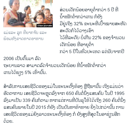
ສ່ວນ​ເດັກນ້ອຍ​ອາຍຸຕໍ່າ​ກວ່າ 5 ປີ ທີ່​
ນໍ້າໜັກ​ຕໍ່າ​ກວ່າ​ເກນ ກໍ​ຍັງ​
ມີ​ຢູ່​ເຖິງ 32% ຂະນະ​ທີ່​ເປົ້າໝາຍ​ສະຫັດ​
ສະ​ວັດ​ກໍ​ໄດ້​ວາງ​ເອົາ​
ແມ່ແລະ ລູກ ທີ່ຍາກຈົນ ແລະ
ໄວ້​ທີ່​ລະດັບ​ ບໍ່​ເກີນ 22% ຂອງ​ຈໍານວນ​
ພ້ອມທັງຂາດທາດອາຫານ
ເດັກນ້ອຍ ທີ່​ອາຍຸ​ຕໍ່າ​
ກວ່າ 5 ປີ​ໃນ​ທົ່ວ​ປະ​ເທດ ​ແຕ່​ນັບ​ຈາກ​ປີ
2006 ​ເປັນ​ຕົ້ນ​ມາ ລັດ
ຖະບານ​ລາວ​ ສາມາດ​ລົດ​ຈໍານວນ​ເດັກ​ນ້ອຍ​ ທີ່​ນໍ້າ​ໜັກຕໍ່າ​ກວ່າ​
ເກນ​ໄດ້​ພຽງ 5% ​ເທົ່າ​ນັ້ນ.
ສໍາລັບການ​ເສຍ​ຊີວິດຂອງ​ແມ່​ໃນ​ຂະນະ​ຕັ້ງ​ທ້ອງ ຫຼື​ຖືພາ​ນັ້ນ ​ເຖິງ​ແມ່ນ​ວ່າ​
ອັດຕາ​ການ ​ເສຍ​ຊີວິດ​ຈະ​ຫຼຸດ​ລົງ​ຈາກ 650 ຄົນຕໍ່​ນຶ່ງ​ແສນ​ຄົນ ​ໃນ​ປີ 1995
ລົງ​ມາ​ເປັນ 339 ຄົນ​ກໍ​ຕາມ ຫາກ​ແຕ່ການ​ທີ່​ບັນລຸ​ໃຫ້​ໄດ້​ເຖິງ 260 ຄົນ​ຕໍ່​ນຶ່ງ​
ແສນ​ຄົນ​ພາຍ​ໃນ​ປີ 2015 ກໍ​ຍັງ ​ເປັນ​ບັນຫາ​ທ້າ​ທາຍ ຍິ່ງ​ໄປ​ກວ່າ​ນັ້ນ ການ​
ເສຍ​ຊີວິດ​ຂອງ​ແມ່ຍິງ​ລາ​ວຂະນະ​ຕັ້ງ​ທ້ອງ ກໍ ຍັງ​ສູງ​ທີ່​ສຸດ​ໃນ​ອາ​ຊ່ຽນ​ອີກ​
ດ້ວຍ.