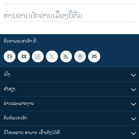
ທ່ານອາດມັກອ່ານເລື້ອງນີ້ຕື່ມ
ຕິດຕາມພວກເຮົາ ທີ່
ເບິ່ງ
ຟັງສຽງ
ຂ່າວແລະລາຍງານ
ຕິດຕໍ່ພວກເຮົາ
ວີໂອເອລາວ ສາມາດ ເຂົ້າເຖິງໄດ້ທີ່