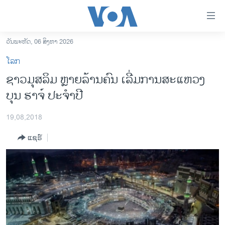
ລິ້ງ
ສຳຫລັບ
ເຂົ້າ
ວັນພະຫັດ, 06 ສິງຫາ 2026
ຫາ
ໂຮມເພຈ
ໂລກ
ຂ້າມ
ລາວ
ຊາວມຸສລິມ ຫຼາຍລ້ານຄົນ ເລີ່ມການສະແຫວງ
ຂ້າມ
ອາເມຣິກາ
ບຸນ ຮາຈ໌ ປະຈຳປີ
ຂ້າມ
ໄປ
ການເລືອກຕັ້ງ ປະທານາທີບໍດີ ສະຫະລັດ 2024
ຫາ
19,08,2018
ຂ່າວ​ຈີນ
ຊອກ
ແຊຣ໌
ຄົ້ນ
ໂລກ
ເອເຊຍ
ອິດສະຫຼະພາບດ້ານການຂ່າວ
ຊີວິດຊາວລາວ
ຊຸມຊົນຊາວລາວ