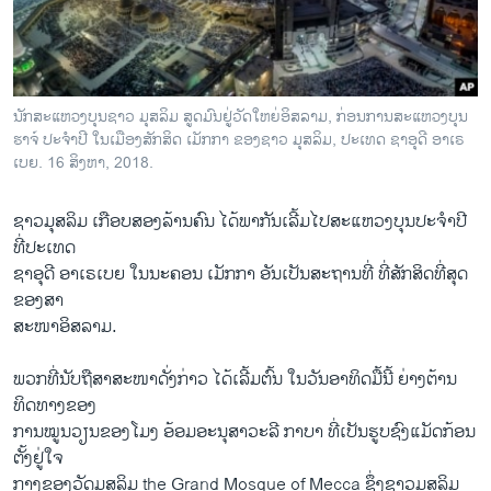
ວິທະຍາສາດ-ເທັກໂນໂລຈີ
ທຸລະກິດ
ພາສາອັງກິດ
ນັກສະແຫວງບຸນຊາວ ມຸສລິມ ສູດມົນຢູ່ວັດໃຫຍ່ອິສລາມ, ກ່ອນການສະແຫວງບຸນ
ວີດີໂອ
ຮາຈ໌ ປະຈຳປີ ໃນເມືອງສັກສິດ ເມັກກາ ຂອງຊາວ ມຸສລິມ, ປະເທດ ຊາອຸດີ ອາເຣ
ເບຍ. 16 ສິງຫາ, 2018.
ສຽງ
ຊາວມຸສລິມ ເກືອບສອງລ້ານຄົນ ໄດ້ພາກັນເລີ້ມໄປສະແຫວງບຸນປະຈຳປີ
ລາຍການກະຈາຍສຽງ
ຕິດຕາມພວກເຮົາ ທີ່
ທີ່ປະເທດ
ລາຍງານ
ຊາອຸດີ ອາເຣເບຍ ໃນນະຄອນ ເມັກກາ ອັນເປັນສະຖານທີ່ ທີ່ສັກສິດທີ່ສຸດ
ຂອງສາ
ສະໜາອິສລາມ.
ພາສາຕ່າງໆ
ພວກທີ່ນັບຖືສາສະໜາດັ່ງກ່າວ ໄດ້ເລີ້ມຕົ້ນ ໃນວັນອາທິດມື້ນີ້ ຍ່າງຕ້ານ
ທິດທາງຂອງ
ການໝູນວຽນຂອງໂມງ ອ້ອມອະນຸສາວະລີ ກາບາ ທີ່ເປັນຮູບຊົງແມັດກ້ອນ
ຕັ້ງຢູ່ໃຈ
ກາງຂອງວັດມຸສລິມ the Grand Mosque of Mecca ຊຶ່ງຊາວມຸສລິມ