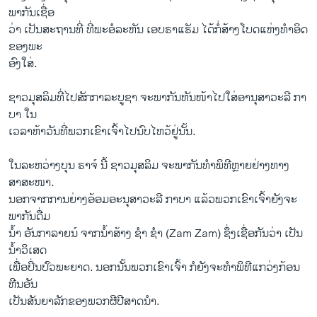
ພາກັນເຊື່ອ
ວ່າ ເປັນສະຖານທີ່ ທີ່ພະອໍລະຫັນ ເອບຣາແຮັມ ໄດ້ກໍ່ສ້າງໂບດແຫ່ງທຳອິດ
ຂອງພະ
ອົງໃສ່.
ຊາວມຸສລິມທີ່ໄປສັກກາລະບູຊາ ຈະພາກັນຫັນໜ້າໄປໃສ່ອານຸສາວະລີ ກາ
ບາ ໃນ
ເວລາຫ້າວັນທີ່ພວກເຂົາເຈົ້າໄປນົບໄຫວ້ຢູ່ນັ້ນ.
ໃນລະຫວ່າງບຸນ ຮາຈ໌ ນີ້ ຊາວມຸສລິມ ຈະພາກັນທຳພິທີຫຼາຍຢ່າງທາງ
ສາສະໜາ.
ນອກຈາກການຍ່າງອ້ອມອະນຸສາວະລີ ກາບາ ແລ້ວພວກເຂົາເຈົ້າຍັງຈະ
ພາກັນດື່ມ
ນໍ້າ ອັນກາລາຍນ໌ ຈາກນໍ້າສ້າງ ຊຳ ຊຳ (Zam Zam) ຊຶ່ງເຊື່ອກັນວ່າ ເປັນ
ນໍ້າວິເສດ
ເພື່ອປິ່ນປົວພະຍາດ. ນອກນັ້ນພວກເຂົາເຈົ້າ ກໍຍັງຈະທຳພິທີແກວ່ງກ້ອນ
ຫີນອັນ
ເປັນສັນຍາລັກຂອງພວກຜີປີສາດນຳ.