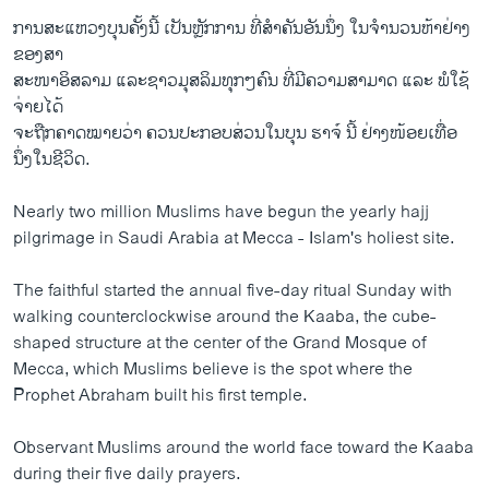
ການສະແຫວງບຸນຄັ້ງນີ້ ເປັນຫຼັກການ ທີ່ສຳຄັນອັນນຶ່ງ ໃນຈຳນວນຫ້າຢ່າງ
ຂອງສາ
ສະໜາອິສລາມ ແລະຊາວມຸສລິມທຸກໆຄົນ ທີ່ມີຄວາມສາມາດ ແລະ ພໍໃຊ້
ຈ່າຍໄດ້
ຈະຖືກຄາດໝາຍວ່າ ຄວນປະກອບສ່ວນໃນບຸນ ຮາຈ໌ ນີ້ ຢ່າງໜ້ອຍເທື່ອ
ນຶ່ງໃນຊີວິດ.
Nearly two million Muslims have begun the yearly hajj
pilgrimage in Saudi Arabia at Mecca - Islam's holiest site.
The faithful started the annual five-day ritual Sunday with
walking counterclockwise around the Kaaba, the cube-
shaped structure at the center of the Grand Mosque of
Mecca, which Muslims believe is the spot where the
Prophet Abraham built his first temple.
Observant Muslims around the world face toward the Kaaba
during their five daily prayers.