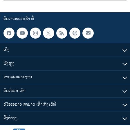
ຕິດຕາມພວກເຮົາ ທີ່
ເບິ່ງ
ຟັງສຽງ
ຂ່າວແລະລາຍງານ
ຕິດຕໍ່ພວກເຮົາ
ວີໂອເອລາວ ສາມາດ ເຂົ້າເຖິງໄດ້ທີ່
​ລິ້ງ​ຕ່າງໆ