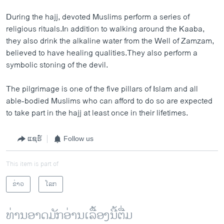
During the hajj, devoted Muslims perform a series of
religious rituals.In addition to walking around the Kaaba,
they also drink the alkaline water from the Well of Zamzam,
believed to have healing qualities.They also perform a
symbolic stoning of the devil.
The pilgrimage is one of the five pillars of Islam and all
able-bodied Muslims who can afford to do so are expected
to take part in the hajj at least once in their lifetimes.
ແຊຣ໌
Follow us
This item is part of
ຂ່າວ
ໂລກ
ທ່ານອາດມັກອ່ານເລື້ອງນີ້ຕື່ມ