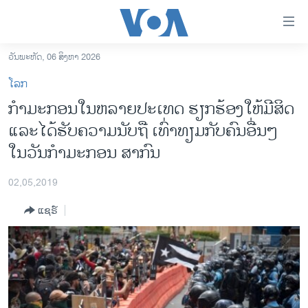
ລິ້ງ
ສຳຫລັບ
ເຂົ້າ
ວັນພະຫັດ, 06 ສິງຫາ 2026
ຫາ
ໂຮມເພຈ
ໂລກ
ຂ້າມ
ລາວ
ກຳ​ມະ​ກອນໃນ​ຫລາຍ​ປະ​ເທດ ຮຽກ​ຮ້ອງ​ໃຫ້​ມີ​ສິດ​
ຂ້າມ
ອາເມຣິກາ
ແລະໄດ້​ຮັບ​ຄວາມ​ນັບ​ຖື ເທົ່າ​ທຽມ​ກັບຄົນ​ອື່ນໆ ​
ຂ້າມ
ໄປ
ການເລືອກຕັ້ງ ປະທານາທີບໍດີ ສະຫະລັດ 2024
ໃນວັນ​ກຳ​ມະ​ກອນ ​ສາ​ກົນ
ຫາ
ຂ່າວ​ຈີນ
ຊອກ
02,05,2019
ຄົ້ນ
ໂລກ
ແຊຣ໌
ເອເຊຍ
ອິດສະຫຼະພາບດ້ານການຂ່າວ
ຊີວິດຊາວລາວ
ຊຸມຊົນຊາວລາວ