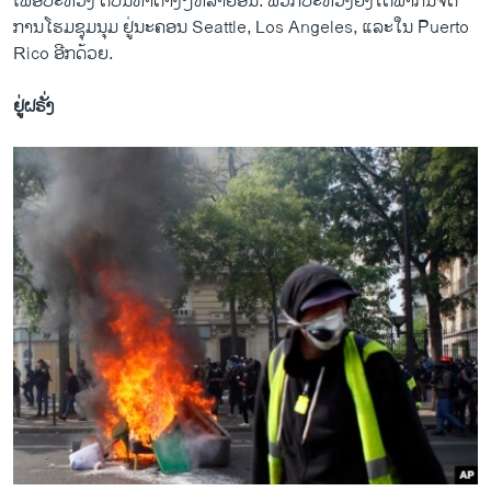
ເພື່ອ​ປະ​ທ້​ວງ ຕໍ່​ບັນ​ຫາ​ຕ່າງໆ​ຫລາຍ​ອັນ. ພວກ​ປະ​ທ້ວງ​ຍັງ​ໄດ້​ພາ​ກັນ​ຈັດ​
ການ​ໂຮມ​ຊຸມ​ນຸມ ຢູ່​ນະ​ຄອນ Seattle, Los Angeles, ແລະ​ໃນ Puerto
Rico ອີກ​ດ້ວຍ.
ຢູ່​ຝ​ຣັ່ງ