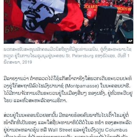
ພວກ​ສະ​ໜັບ​ສະ​ໜຸນ​ພັກ​ຄອມ​ມີວ​ນິ​ສ​ຖື​ທຸງທີ່​ມີ​ຮູບທ່ານ​ເລ​ນິນ, ຜູ້ຕັ້ງ​ສະ​ຫະ​ພາບ​ໂຊ​
ຫວຽດ ຢູ່ໃນ​ການ​ໂຮມ​ຊຸມ​ນຸມ​ຢູ່​ນະ​ຄອນ St. Petersburg ຂອງ​ຣັດ​ເຊຍ, ວັນ​ທີ 1
ພຶດ​ສະ​ພາ, 2019
ມີ​ລາຍ​ງານ​ວ່າ ​ຕຳ​ຫລວດ​ໄດ້​ໃຊ້ແກັ​ສ​ນ້ຳ​ຕາຍິງ​ໃສ່​ພວກ​ເດີນ​ຂະ​ບວນ​ປະທ້​
ວງ​ຢູ່​ໃກ້​ສະ​ຖາ​ນີ​ລົດ​ໄຟມົງ​ປາ​ນາ​ຊ໌ (Montparnasse) ໃນ​ນະ​ຄອນ​ປາ​ຣີ.​
ໄດ້​ມີ​ການ​ຈັດ​ການ​ເດີນ​ຂະ​ບວ​ນຢູ່​ໃນ​ເມືອງ​ອື່ນໆ ຂອງ​ຝ​ຣັ່ງ, ຢູ່​ທົ່ວທະ​ວີບ​ຢູ​
ໂຣບ ແລະ​ທົ່ວ​ສະ​ຫະ​ລັດ​ອາ​ເມ​ຣິ​ກາ.
ສ່ວນຢູ່​ໃນ​ນະ​ຄອນ​ນິວຢອກນັ້ນ ມີ​ຫລາຍ​ຮ້ອຍ​ຄົນ​ພາ​ກັນ​ໄປ​ເຕົ້າ​ໂຮມ​ຢູ່​ຕໍ່​
ໜ້າ​ຕຶກ​ທີ່​ເປັນ​ຂອງ ແລະໃສ່​ຊື່​ປະ​ທາ​ນາ​ທິ​ບໍ​ດີດໍ​ໂນ​ລ ທ​ຣຳ​ ຂອງສະ​ຫະ​ລັດ
ຢູ່​ຍ່ານຕະ​ຫລາດ​ຮຸ້ນ ຫລື Wall Street ແລະ​ຢູ່​ໃນ​ວົງ​ວຽນ Columbus