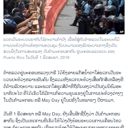
ວິທະຍາສາດ-ເທັກໂນໂລຈີ
ທຸລະກິດ
ພາສາອັງກິດ
ວີດີໂອ
ພວກ​ເດີນ​ຂະ​ບວນ​ພາ​ກັນ​ໃຊ້​ກະ​ດານ​ກຳ​ບັງ ເພື່ອຕໍ່​ສູ້​ກັບ​ຕຳ​ຫລວດ​ໃນ​ຂະ​ນະທີ່​ມີ​
ສຽງ
ການ​ປະ​ທ້ວງຕ້ານ​ຫ້ອງ​ການ​ຄວບ​ຄຸມ ງົບ​ປະ​ມານ​ຂອງ​ລັດ​ຖະ​ບານ​ກາງຊຶ່ງ​ເປັນ​
ສ່ວນ​ນຶ່ງ​ໃນ​ການ​ສະ​ຫລອງ ວັນ​ກຳ​ມະ​ກອນສາ​ກົນ ຢູ່​ນະ​ຄອນແຊນຮວນ ຂອງ
ລາຍການກະຈາຍສຽງ
Puerto Rico ໃນ​ວັນ​ທີ 1 ພຶດ​ສະ​ພາ, 2019
ຕິດຕາມພວກເຮົາ ທີ່
ລາຍງານ
ຕຳ​ຫລວດ​ຢູ່​ນະ​ຄອນ​ຫລວງ​ປາ​ຣີ ໄດ້​ຍິງ​ອາຍ​ແກັ​ສ​ນ້ຳ​ຕາໃສ່​ພວກ​ເດີນ​ຂະ​
ບວນ​ປະ​ທ້ວງ​ຫລາຍ​ພັນ​ຄົນ ຊຶ່ງ​ລວມ​ທັງ​ພວກ​ປະ​ທ້​ວງ​ເສື້ອ​ກັກ​ສີ​ເຫລືອງ​ທີ່​
ຕໍ່ຕ້ານ​ລັດ​ຖະ​ບານ ແລະພວກ​ໃສ່​ຊຸດ​ສີ​ດຳ​ທີ່​ຖື​ຕົນ​ເອງວ່າເປັນ​ກຸ່ມ​ນິ​ຍົມ​ອະ​
ພາສາຕ່າງໆ
ນາ​ທິ​ປະ​ໄຕ ທີ່​ໄດ້ເຮັດ​ໃຫ້​ມີ​ການກໍ່​ຄວາມ​ຮຸນ​ແຮງ​ຢູ່​ໃນ​ການ​ປະ​ທ້ວງ​ຕ່າງໆ​
ໃນ​ວັນ​ກຳ​ມະ​ກອນ ຫລື May Day ຢູ່​ໃນ​ຝ​ຣັ່ງ​ໃນ​ຫລາຍໆ​ ປີ​ຜ່ານ​ມາ.
ວັນ​ທີ 1 ພຶດ​ສະ​ພາ ຫລື May Day, ຍັງ​ເອີ້ນ​ອີກ​ຊື່​ນຶ່ງວ່າ ວັນ​ກຳ​ມະ​ກອນ​
ສາ​ກົນ ຊຶ່ງ​ເປັນ​ເຫດ​ການທີ່​ເຮັດ​ໃຫ້​ໂດ່ງ​ດັງ​ຍ້ອນ​ຂະ​ບວນ​ການ​ເຄື່ອນ​ໄຫວ​
ຂອງ ກຳ​ມະ​ກອນ​ສາ​ກົນ​ ເພື່ອ​ຮຽກ​ຮ້ອງ​ໃຫ້​ມີ​ສະ​ພາບການ​ອອກ​ແຮງ​ງານ​ທີ່​