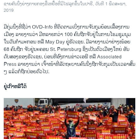
ຊາຍ​ຄົນ​ນຶ່ງ​ຍ່າງ​ກາຍກອງ​ຂີ້​ເຫຍື້ອທີ່​ມີ​ໄຟ​ລຸກ​ຂຶ້ນໃນ​ປາ​ຣີ, ວັນ​ທີ 1 ພຶດ​ສະ​ພາ,
2019
ມີ​ກຸ່ມ​ນຶ່ງ​ທີ່​ຊື່​ວ່າ OVD-Info ທີ່​ຕິດ​ຕາມ​ເບິ່ງ​ການ​ຈັບ​ກຸມ​ຍ້ອນ​ເລື້ອງ​ການ​
ເມືອງ ລາຍ​ງານ​ວ່າ​ ມີ​ຫລາຍກວ່າ 100 ຄົນ​ຖືກ​ຈັບ​ຢູ່ໃນ​ການ​ໂຮມ​ຊຸ​ມ​ນຸມ
ໃນ​ວັນ​ກຳ​ມະ​ກອນ ຫລື May Day ຢູ່​ຣັດ​ເຊຍ. ມີ​ລາຍ​ງານ​ວ່າຢ່າ​ງໜ້ອຍ
68 ຄົນ​ຖືກ ຈັບ​ຢູ່​ນະ​ຄອນ St. Petersburg ຊຶ່ງ​ເປັນ​ຕົວ​ເມືອງ​ໃຫຍ່​ ອັນ​
ດັບ​ສອງ​ຂອງ​ຣັດ​ເຊຍ, ບ່ອນ​ທີ່​ອົງ​ການ​ຂ່າວເອ​ພີ ຫລື Associated
Press ລາຍ​ງານ​ວ່າ ເຈົ້າ​ໜ້າ​ທີ່​ລັດ​ຖະ​ບານ​ຄົນ​ນຶ່ງ​ຖືກ​ຈັບ​ກຸມ​ເປັນ​ເວ​ລາ​ສັ້ນ
ໆ ແລ້ວ​ກໍ​ຖືກ​ປ່ອຍ​ຕົວ​ໄປ.
ຢູ່​ເກົາ​ຫລີ​ໃຕ້