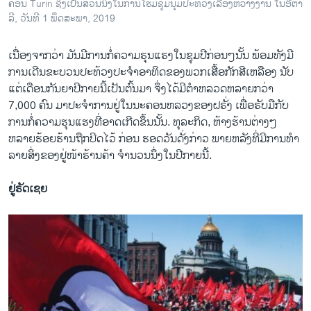
ຄອນ Turin ຊຶ່ງ​ເປັນ​ສ່ວນ​ນຶ່ງ​ໃນ​ການໂຮມ​ຊຸມ​ນຸມ​ປະ​ທ້ວງ​ເລື້ອງ​ຫວ່າງ​ງານ ໃນ​ອີ​ຕາ​
ລີ, ວັນ​ທີ 1 ພຶດ​ສະ​ພາ, 2019
ເນື່ອງ​ຈາກວ່າ​ ມັນ​ມີ​ການກໍ່​ຄວາມ​ຮຸນ​ແຮງ​ໃນ​ຊຸມ​ປີ​ກ່ອນໆ​ນັ້ນ ພ້ອມ​ທັງ​ມີ​
ການ​ເດີນ​ຂະ​ບວນປະ​ທ້ວງປະ​ຈຳ​ອາ​ທິດຂອງພວກ​ເສື້ອ​ກັກ​ສີ​ເຫລືອງ ນັບ​
ແຕ່​ເດືອນ​ກັນ​ຍາ​ປີ​ກາຍນີ້ເປັນ​ຕົ້ນ​ມາ ຈຶ່ງ​ໄດ້ມີຕຳ​ຫລວດ​ຫລາຍກວ່າ
7,000 ຄົນ​ ມາ​ປະ​ຈຳ​ການຢູ່​ໃນນະ​ຄອນ​ຫລວງ​ຂອງ​ຝ​ຣັ່ງ ​ເພື່ອ​ຮັບ​ມື​ກັບ​
ການກໍ່​ຄວາມ​ຮຸນ​ແຮງ​ທີ່​ອາດ​ເກີດ​ຂຶ້ນນັ້ນ. ທຸ​ລະ​ກິດ, ຫ້າງ​ຮ້ານ​ຕ່າງໆ
ຫລາຍ​ຮ້ອຍ​ຮ້ານ​ຖືກ​ປິດ​ໄວ້ ກ່ອນ ​ຮອດ​ວັນ​ດັ່ງ​ກ່າວ ພາຍ​ຫລັງ​ທີ່​ມີ​ການ​ທໍາ​
ລາຍ​ສິ່ງ​ຂອງຢູ່ໜ້າ​ຮ້ານຄ້າ ​ຈຳ​ນວນ​ນຶ່ງ​ໃນ​ປີ​ກາຍນີ້.
ຢູ່​ຣັດ​ເຊຍ