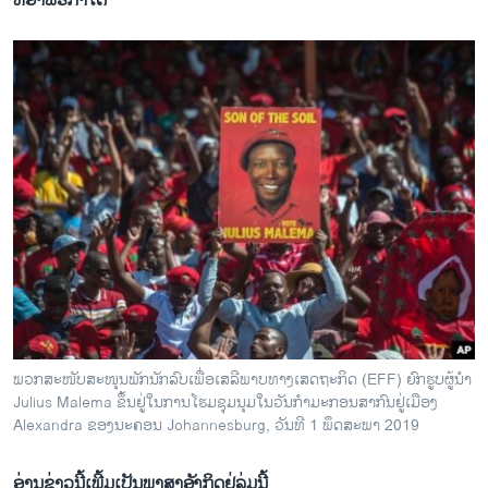
ທີ່​ອາ​ຟ​ຣິ​ກາ​ໃຕ້
ພວກ​ສະ​ໜ​ັບ​ສະ​ໜຸນພັກ​ນັກ​ລົບ​ເພື່ອ​ເສ​ລີ​ພາບ​ທາງ​ເສດ​ຖະ​ກິດ (EFF) ຍົກ​ຮູບຜູ້​ນຳ
Julius Malema ຂຶ້ນ​ຢູ່​ໃນການ​ໂຮມ​ຊຸມ​ນຸມ​ໃນ​ວັນ​ກຳ​ມະ​ກອນ​ສາ​ກົນຢູ່​ເມືອງ
Alexandra ຂອງ​ນະ​ຄອນ Johannesburg, ວັນ​ທີ 1 ພຶດ​ສະ​ພາ 2019
ອ່ານ​ຂ່າວນີ້​ເພີ້ມ​ເປັນ​ພາ​ສາ​ອັງ​ກິດຢູ່​ລຸ່ມນີ້