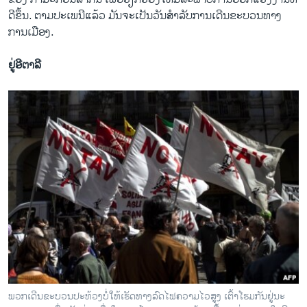
ດີ​ຂຶ້ນ. ຕາມ​ປະ​ເພ​ນີ​ແລ້ວ ມັນ​ຈະເປັນວັນ​ສຳ​ລັ​ບ​ການ​ເດີນ​ຂະ​ບວນ​ທາງ​
ການ​ເມືອງ.
ຢູ່​ອີ​ຕາ​ລີ
ພວກ​ເດີນ​ຂະ​ບວນປະ​ທ້​ວງບໍ່​ໃຫ້​ເຮັດ​ທາງ​ລົດ​ໄຟ​ຄວາມ​ໄວ​ສູງ ເຕົ້າ​ໂຮມ​ກັນຢູ່​ນະ​