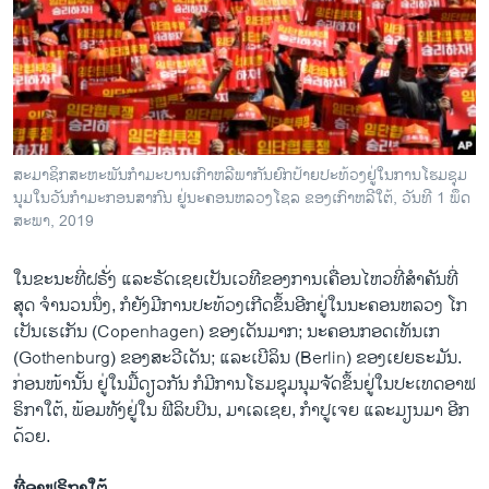
ສະ​ມາ​ຊິກ​ສະ​ຫະ​ພັນ​ກຳ​ມະ​ບານ​ເກົາ​ຫລີພາ​ກັນ​ຍົກ​ປ້າຍປະ​ທ້ວງ​ຢູ່​ໃນ​ການ​ໂຮມ​ຊຸມ​
ນຸມໃນ​ວັນ​ກຳ​ມະ​ກອນ​ສາ​ກົນ ຢູ່​ນະ​ຄອນ​ຫລວງ​ໂຊ​ລ ຂອງ​ເກົາ​ຫລີ​ໃຕ້, ວັນ​ທີ 1 ພຶດ​
ສະ​ພາ, 2019
ໃນ​ຂະ​ນະ​ທີ່​ຝ​ຣັ່ງ ແລະ​ຣັດ​ເຊຍ​ເປັນ​ເວ​ທີ​ຂອງ​ການ​ເຄື່ອນ​ໄຫວ​ທີ່​ສຳ​ຄັນ​ທີ່​
ສຸດ​ ຈຳ​ນວນ​ນຶ່ງ, ກໍຍັງ​ມີການ​ປະ​ທ້ວງ​ເກີດ​ຂຶ້ນ​ອີກ​ຢູ່​ໃນ​ນະ​ຄອນ​ຫລວງ ໂກ​
ເປັນ​ເຮ​ເກັນ (Copenhagen) ຂອງເດັນ​ມາກ; ນະ​ຄອນ​ກອດ​ເທັນ​ເກ
(Gothenburg) ຂອງ​ສະ​ວີ​ເດັນ; ແລະເບີ​ລິນ (Berlin) ຂອງເຢ​ຍ​ຣະ​ມັນ.
ກ່ອນ​ໜ້ານັ້ນ ຢູ່​ໃນ​ມື້​ດຽວ​ກັນ​ ກໍ​ມີ​ການ​ໂຮມ​ຊຸມ​ນຸມຈັດ​ຂຶ້ນ​ຢູ່​ໃນປະ​ເທດອາ​ຟ​
ຣິ​ກາ​ໃຕ້, ພ້ອມ​ທັງ​ຢູ່​ໃນ ຟີ​ລິບ​ປິນ, ມາ​ເລ​ເຊຍ, ກຳ​ປູ​ເຈຍ ແລະ​ມຽນ​ມາ ອີກ​
ດ້ວຍ.