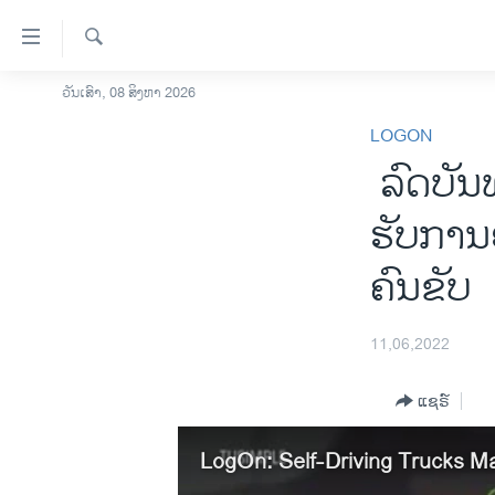
ລິ້ງ
ສຳຫລັບ
ເຂົ້າ
ຄົ້ນຫາ
ວັນເສົາ, 08 ສິງຫາ 2026
ໂຮມເພຈ
ຫາ
LOGON
ລາວ
ຂ້າມ
ລົດ​ບັນ​ທ
ຂ້າມ
ອາເມຣິກາ
ຂ້າມ
ການເລືອກຕັ້ງ ປະທານາທີບໍດີ ສະຫະລັດ
ຮັບ​ການຍອ
ໄປ
2024
ຫາ
ຄົນ​ຂັບ​
ຂ່າວ​ຈີນ
ຊອກ
ຄົ້ນ
ໂລກ
11,06,2022
ເອເຊຍ
ອິດສະຫຼະພາບດ້ານການຂ່າວ
ແຊຣ໌
ຊີວິດຊາວລາວ
LogOn: Self-Driving Trucks M
ຊຸມຊົນຊາວລາວ