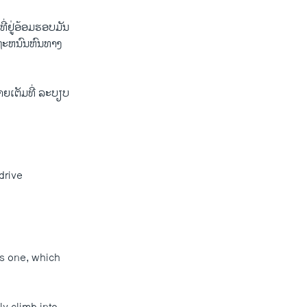
ທີ່​ຢູ່ອ້ອມຮອບມັນ
ນຖະຫນົນຫົນທາງ
ລາຍເຕັມ​ທີ່ ລະ​ບຽບ​
drive
his one, which