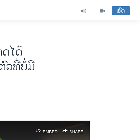
ສົດ
ດ​​ໄດ້​
ີ່ບໍ່​ມີ​
EMBED
SHARE