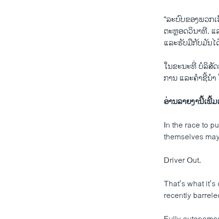
“ລະບົບຂອງພວກເຮົາບໍ
ຕະຫຼອດວິນາທີ. ແ
ແລະຮັບ​ມື​ກັບມັນ
ໃນຂະນະທີ່ ບໍ​ລິ​ສັດ​
ການ ​ແລະ​ຄໍາຊີ້ນໍ
ອ່ານ​ລາຍ​ງານີ້​ເພີ້ມ​ເປ
In the race to p
themselves may 
Driver Out.
That’s what it’s
recently barrel