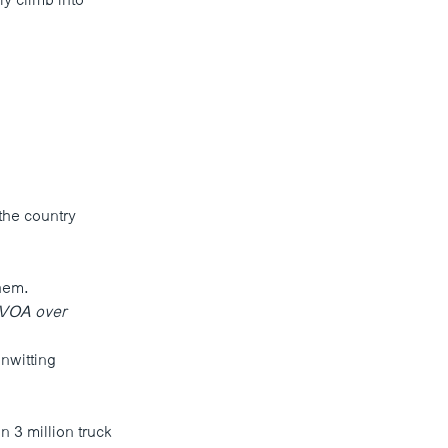
y climb into
the country
them.
 VOA over
unwitting
n 3 million truck