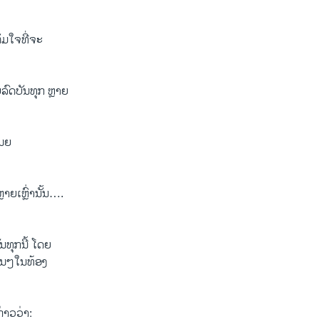
ຕັມໃຈທີ່ຈະ
ລົດ​ບັນ​ທຸກ​ ຫຼາຍ​
ເນຍ
ຫຼາຍເຫຼົ່າ​ນັ້ນ….
ນທຸກນີ້ ໂດຍ
ື່ນໆໃນທ້ອງ
່າວ​ວ່າ: