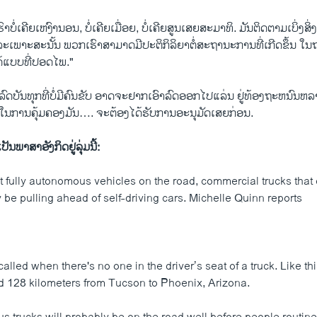
່ເຄີຍເຫງົານອນ, ບໍ່ເຄີຍເມື່ອຍ, ບໍ່ເຄີຍສູນເສຍສະ​ມາ​ທິ. ມັນຕິດຕາມເບິ່ງ​ສິ່ງ​
ລະເພາະ​ສະນັ້ນ ພວກເຮົາສາມາດມີ​ປະຕິກິລິຍາຕໍ່ສະຖານະການທີ່ເກີດຂຶ້ນ ໃ
ໄດ້ແບບທີ່ປອດໄພ."
ລົດ​ບັນ​ທຸກ​ທີ່ບໍ່​ມີ​ຄົນ​ຂັບ ​ອາດ​ຈະ​ຢາກເອົາ​ລົດ​ອອກ​ໄປ​ແລ່ນ ຢູ່​ທ້ອງຖະ​ຫນົນ​ຫ
າ ໃນ​ການ​ຄຸ້ມ​ຄອງ​ມັນ…. ຈະຕ້ອງໄດ້​ຮັບການອະນຸມັດເສຍກ່ອນ.
ັນ​ພາ​ສາ​ອັງ​ກິດ​ຢູ່​ລຸ່ມນີ້:
ut fully autonomous vehicles on the road, commercial trucks that 
be pulling ahead of self-driving cars. Michelle Quinn reports
 called when there's no one in the driver’s seat of a truck. Like t
ed 128 kilometers from Tucson to Phoenix, Arizona.