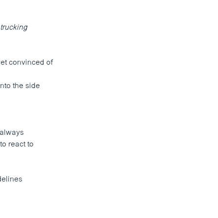
 trucking
yet convinced of
into the side
s always
o react to
delines