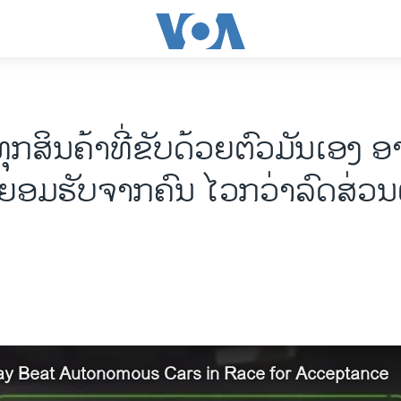
ຸກ​ສິນ​ຄ້າທີ່​ຂັບ​ດ້ວຍ​ຕົວ​ມັນ​ເອງ ອາ
ມ​ຮັບ​ຈາກ​ຄົນ​ ໄວ​ກວ່າລົດ​ສ່ວນ​ຕົວ​ທ
ay Beat Autonomous Cars in Race for Acceptance