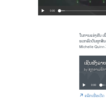
0:00
ໃນ​ການ​ແຂ່ງ​ຂັນ ເພື່
ພວກລົດ​ບັນ​ທຸກ​ສິນ​ຄ
Michelle Quinn ມີລາ
ເຊີ​ນ​ຟັງ​ລາຍ​
by
ສຽງອາເມຣິກ
0:00
ຄລິກເພື່ອເປີດ