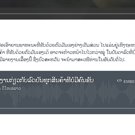
ອ​ເອົາ​ຍານ​ພາ​ຫະ​ນະ​ທີ່​ຂັບ​ດ້ວຍ​ຕົວ​ມັນ​ເອງຢ່າງ​ເຕັມສ່ວນ​ ໄປ​ແລ່ນ​ຢູ່​ເທິງ​ຖະ​
້າ ​ທີ່​ຂັບ​ດ້ວຍຕົວ​ມັນເອງ​ເດ້ ອາດ​ຈະ​ກ້າວຫນ້າໄປ​ໄວກວ່າ​ໝູ່​ ໃນ​ບັນ​ດາລົດ​ທີ່ບໍ່​ມ
ຍງານເລື້ອງນີ້ ຊຶ່ງ​ບົວ​ສະ​ຫວັນ ຈະ​ນຳ​ມ​າ​ສະ​ເໜີ​ທ່ານ​ໃນ​ອັນ​ດັບ​ຕໍ່​ໄປ.
ງານ​ກ່ຽວ​ກັບ​ລົດ​ບັນ​ທຸກ​ສິນ​ຄ້າ​ທີ່ບໍ່​ມີ​ຄົນ​ຂັບ
EMBE
າ ວີໂອເອລາວ
No media source currently available
EMBED