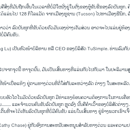
ນຄືສິ່ງທີ່ມັນຖືກເອີ້ນໃນເວລາທີ່ບໍ່ມີໃຜນັ່ງຢູ່ໃນຕັ່ງຂອງຜູ້ຂັບຂີ່ຂອງລົດບັນທຸກ. ຄ້າຍ
ັນໄດ້ແລ່ນ​ໄປ 128 ກິໂລແມັດ ຈາກເມືອງ​ທູຊານ (Tucson) ໄປ​ຫາ​ເມືອງ​ຟີ​ນິກ, ລັດ
ວ່າ ລົດບັນທຸກທີ່ຂັບ​ດ້ວຍຕົວ​ມັນເອງຢ່າງເຕັມສ່ວນ ອາດຈະໄປ​ແລ່ນຢູ່ທ້ອງ​
ໍ່​ມີ​ຄົນຂັບ.
ng Lu) ເປັນຫົວ​ໜ້າ​ບໍ​ລິ​ຫານ ຫລື CEO ຂອງບໍ​ລິ​ສັດ TuSimple. ທ່ານ​ລົມ​ກ
ໄປ​ຈາກ​ຈຸດນີ້ ຫາ​ຈຸດນັ້ນ, ມັນເປັນເສັ້ນທາງທີ່​ແລ່ນກັບໄປກັບມາ ໃນປະລິມານສູງ
ຂີ່​ທີ່​ໜ້າ​ເບື່ອ​ແທ້ໆ ຢູ່​ຕາມ​ທາງ​ດ່ວນທີ່ຕໍ່ໃສ່​ກັນ​ລະ​ຫວ່າງ​ລັດ ຕ່າງໆ ໃນສະຫະລັດ
ຄ້າແບບອັດໂຕໂນມັດດ້ວຍລົດບັນທຸກ ມີ​ທ່າ​ແຮງ​ຍ້ອນ​ຄວາມ​ຕ້ອງ​ການໃນການ​ເຄື່ອນ
ຂຶ້ນ........ ແລະຈໍານວນຄົນຂັບລົດບັນທຸກ ຫຼຸດລົງ ນັ້ນ​ຄື​ຄຳ​ເວົ້າ​ຂອງບໍລິສັດຕ່າງໆ.
ນເຕັ້ນທີ່ຈະໄດ້ເຫັນລົດບັນທຸກທີ່ບໍ່​ມີຄົນຂັບ ແລ່ນ​ໃນ​ເສັ້ນທາງ ຢູ່ຂ້າງພວກເຂົາເຈົ້
​ສ (Cathy Chase) ຢູ່ກັບອົງ​ການສະຫນັບສະຫນູນສໍາລັບທາງດ່ວນ ແລະຄວາ