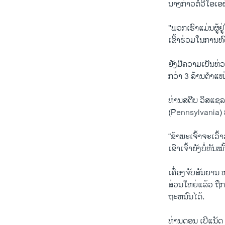
ນາງກ່າວ​ຕໍ່ວີ​ໂອ​
"ພວກເຮົາແມ່ນຜູ້ຢູ
ເຂົ້າຮ່ວມໃນການທ
ຍັງ​ມີ​ຄວາມ​ເປັນ​ຫ່ວ
ກວ່າ 3 ລ້ານຕຳ​ແໜ່
ທ່ານສ​ຕີບ ວິ​ສແຊ​
(Pennsylvania) ທີ
“ຂ້າ​ພະ​ເຈົ້າ​ຈະ​ເວົ
ເຂົາເຈົ້າຍັງບໍ່ທັ
ເຄື່ອງ​ຈັບ​ສັນ​ຍ
ສ່ວນໃຫຍ່ແລ້ວ ຖືກ
ຖະຫນົນໄດ້.
ທ່ານດອນ ເບີ​ແນັດ 