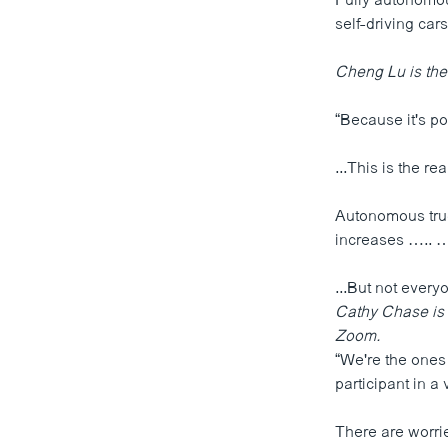
Fully autonomous
self-driving car
Cheng Lu is th
“Because it's po
...This is the re
Autonomous tru
increases ….. …
...But not every
Cathy Chase is 
Zoom.
“We're the ones 
participant in a
There are worrie