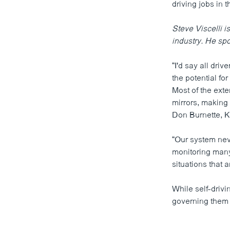
driving jobs in 
Steve Viscelli i
industry. He s
“I'd say all dri
the potential for
Most of the exte
mirrors, making i
Don Burnette, K
“Our system neve
monitoring many 
situations that 
While self-drivi
governing them …