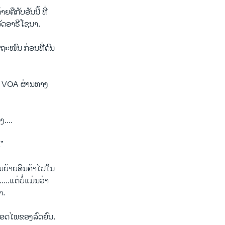
​ຄື​ກັບອັນນີ້ ທີ່
​ອາ​ຣີ​ໂຊ​ນາ.
ຖະ​ໜົນ ກ່ອນທີ່ຄົນ
ັບ VOA ຜ່ານ​ທາງ
....
.”
ຍ້າຍ​ສິນ​ຄ້າ​ໄປໃນ​
.....ແຕ່ບໍ່ແມ່ນວ່າ
າ.
ມປອດໄພຂອງລົດຍົນ.