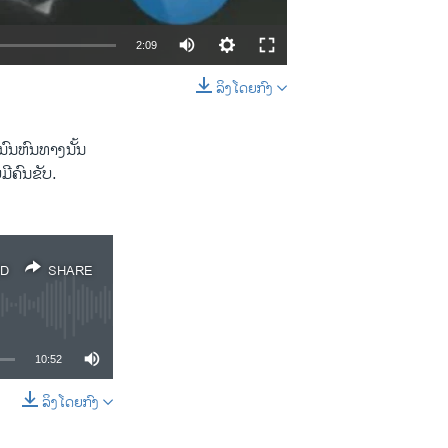
2:09
ລິງໂດຍກົງ
EMBED
SHARE
ຫນົນ​ຫົນ​ທາງນັ້ນ
ີ​ຄົນ​ຂັບ​.
D
SHARE
10:52
ລິງໂດຍກົງ
SHARE