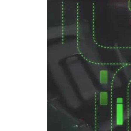
ວິທະຍາສາດ-ເທັກໂນໂລຈີ
ທຸລະກິດ
ພາສາອັງກິດ
ວີດີໂອ
ສຽງ
ລາຍການກະຈາຍສຽງ
ລາຍງານ