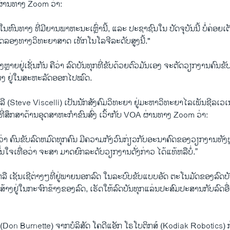
ເອຜ່ານ​ທາງ Zoom ວ່າ:
່ໃນຫົນທາງ ທີ່ມີຍານພາຫະນະເຫຼົ່ານີ້, ແລະ ປະຊາຊົນໃນ ປັດຈຸບັນນີ້ ບໍ່ຄ່ອຍເ
ົດລອງທາງວິທະຍາສາດ ເທັກໂນໂລຈີລະດັບສູງ​ນີ້."
ງ​ຫຼາຍຢູ່ເຊັ່ນ​ກັນ​ ຄືວ່າ ລົດ​ບັນ​ທຸກທີ່​ຂັບ​ດ້ວຍ​ຕົວ​ມັນ​ເອງ​ ຈະ​ຕັດວຽກ​ງານ​ຄົນຂັບ​
ງ ຢູ່​ໃນ​ສະ​ຫະ​ລັດ​ອອກ​ໄປໝົດ.
ລ​ລີ (Steve Viscelli) ເປັນນັກສັງຄົມວິທະຍາ ຢູ່ມະຫາວິທະຍາໄລເພັນ​ຊີ​ລ​ເວ​
່ສຶກສາດ້ານອຸດສາຫະກໍາຂົນສົ່ງ ​ເວົ້າ​ກັບ VOA ຜ່ານ​ທາງ Zoom ວ່າ:
້າ​ວ່າ​ ຄົນ​ຂັບ​ລົດ​ຫມົດທຸກ​ຄົນ ​ມີ​ຄວາມ​ກັງ​ວົນ​ກ່ຽວ​ກັບ​ອະ​ນາ​ຄົດ​ຂອງ​ວຽກ​ງານທັງ
ນໝັ້ນໃຈເທື່ອວ່າ ​ຈະສາ ມາດຍົກລະດັບວຽກງານດັ່ງກ່າວ ໄດ້ແທ້ຫລືບໍ່.”
ານ ຫລື ເຊັນເຊີຕ່າງໆທີ່ຢູ່ພາຍນອກ​ລົດ ໃນລະບົບຂັບແບບອັດ ຕະໂນມັດຂອງລົດບັ
ສ້າງຢູ່ໃນກະຈົກຂ້າງຂອງລົດ, ເຮັດໃຫ້ລົດບັນທຸກແລ່ນປະສົມປະສານ​ກັບລົດອ
(Don Burnette) ຈາກ​ບໍ​ລິ​ສັດ ໂຄ​ດີແອັກ ໂຣ​ໂບ​ຕິກ​ສ໌ (Kodiak Robotics) ກ