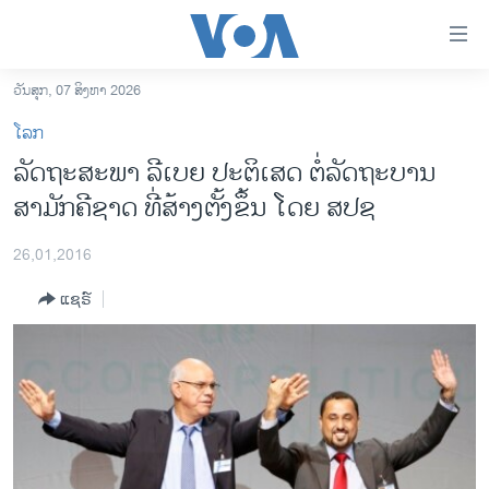
ລິ້ງ
ສຳຫລັບ
ເຂົ້າ
ວັນສຸກ, 07 ສິງຫາ 2026
ຫາ
ໂຮມເພຈ
ໂລກ
ຂ້າມ
ລາວ
ລັດຖະສະພາ ລີເບຍ ປະຕິເສດ ຕໍ່ລັດຖະບານ ​
ຂ້າມ
ອາເມຣິກາ
ສາມັກຄີ​ຊາດ ທີ່​ສ້າງຕັ້ງຂຶ້ນ ໂດຍ ສປຊ
ຂ້າມ
ໄປ
ການເລືອກຕັ້ງ ປະທານາທີບໍດີ ສະຫະລັດ 2024
ຫາ
26,01,2016
ຂ່າວ​ຈີນ
ຊອກ
ແຊຣ໌
ຄົ້ນ
ໂລກ
ເອເຊຍ
ອິດສະຫຼະພາບດ້ານການຂ່າວ
ຊີວິດຊາວລາວ
ຊຸມຊົນຊາວລາວ