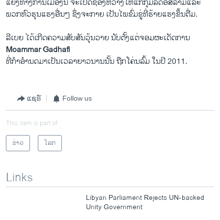
ແຍ້​ງ​ທາງ​ການ​ເມືອງ​ນີ້ ຈະເປີດຊ່ອງ​ຫວ່າງ​ໃຫ້​ແກ່​ກຸ່ມ​ລັດອິສລາມແລະ​
ພວກ​ຫົວ​ຮຸນ​ແຮງ​ອື່ນໆ ຊຶ່ງຈະ​ກາຍ ເປັນ​ໄພ​ຂົ່ມຂູ່​ທີ່​ຮ້າຍ​ແຮງ​ຂຶ້ນຕື່ມ.
ລີ​ເບຍ ​ໄດ້ເກີດ​ຄວາມ​ສັບ​ສັນ​ວຸ້ນວາຍ ນັບ​ຕັ້ງແຕ່ຈອມຜະ​ເດັດ​ການ
Moammar Gadhafi
ທີ່​ກຳ​ອຳນດມາເປັນ​ເວລາ​ຍາວ​ນານນັ້ນ​ ຖືກ​ໂຄ່ນ​ລົ້ມ ​ໃນ​ປີ 2011.
ແຊຣ໌
Follow us
This item is part of
ຂ່າວ
ໂລກ
Links
Libyan Parliament Rejects UN-backed
Unity Government