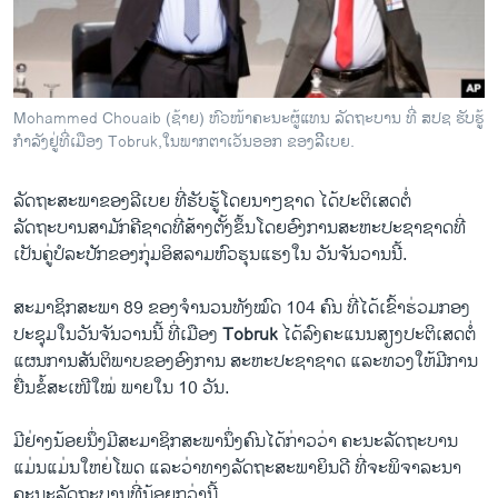
ວິທະຍາສາດ-ເທັກໂນໂລຈີ
ທຸລະກິດ
ພາສາອັງກິດ
Mohammed Chouaib (ຊ້າຍ) ຫົວໜ້າຄະນະຜູ້ແທນ ລັດຖະບານ ທີ່ ສປຊ ຮັບຮູ້
ວີດີໂອ
ກຳລັງຢູ່ທີ່ເມືອງ Tobruk,ໃນພາກຕາເວັນອອກ ຂອງລິີເບຍ.
ສຽງ
ລັດຖະສະພາ​ຂອງ​ລີ​ເບຍ ທີ່​ຮັບ​ຮູ້​ໂດຍນາໆ​ຊາດ​ ​ໄດ້ປະຕິ​ເສດຕໍ່​
ລາຍການກະຈາຍສຽງ
ລັດຖະບານ​ສາມັກຄີ​ຊາດທີ່​ສ້າງຕັ້ງຂຶ້ນໂດຍອົງການ​ສະຫະ​ປະຊາ​ຊາດທີ່​
ຕິດຕາມພວກເຮົາ ທີ່
ເປັນ​ຄູ່​ປໍ​ລະ​ປັກຂອງ​ກຸ່ມ​ອິສລາມຫົວ​ຮຸນ​ແຮງໃນ ວັນ​ຈັນ​ວານ​ນີ້.
ລາຍງານ
ສະມາຊິກ​ສະພາ 89 ຂອງຈຳນວນ​ທັງ​ໝົດ 104 ຄົນ ທີ່​ໄດ້​ເຂົ້າ​ຮ່ວມກອງ​
ປະຊຸມໃນວັນ​ຈັນ​ວານ​ນີ້ ທີ່​ເມືອງ
Tobruk
ໄດ້ລົງຄະແນນສຽງປະຕິເສດຕໍ່
ພາສາຕ່າງໆ
ແຜນການສັນຕິພາບຂອງອົງການ ສະຫະປະຊາຊາດ ແລະທວງໃຫ້ມີການ
ຍື່ນ​ຂໍ້ສະເໜີໃໝ່ ພາຍໃນ 10 ວັນ.
ມີຢ່າງນ້ອຍນຶ່ງມີສະມາຊິກສະພານຶ່ງ​ຄົນໄດ້ກ່າວວ່າ ຄະນະ​ລັດຖະບານ​
ແມ່ນແມ່ນໃຫຍ່ໂພດ ແລະວ່າທາງລັດຖະສະພາຍິນ​ດີ ທີ່​ຈະ​ພິຈາລະນາ​
ຄະນະ​ລັດຖະບານທີ່​ນ້ອຍ​ກວ່າ​ນີ້.