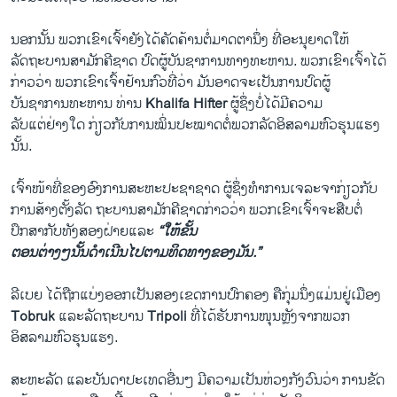
ນອກ​ນັ້ນ ພວກເຂົາເຈົ້າຍັງ​ໄດ້​ຄັດຄ້ານ​ຕໍ່​ມາດຕາ​ນຶ່ງ ທີ່​ອະນຸຍາດ​ໃຫ້​
ລັດຖະບານ​ສາມັກຄີ​ຊາດ ປົດ​ຜູ້​ບັນຊາ​ການ​ທາງ​ທະຫານ. ພວກເຂົາເຈົ້າໄດ້
ກ່າວວ່າ ພວກເຂົາເຈົ້າຢ້ານກົວທີ່ວ່າ ມັນອາດຈະເປັນການປົດຜູ້
ບັນຊາການທະຫານ ທ່ານ
Khalifa Hifter
ຜູ້ຊຶ່ງບໍ່ໄດ້ມີຄວາມ
ລັບແຕ່ຢ່າງໃດ ກ່ຽວກັບການໝິ່ນປະໝາດຕໍ່ພວກລັດອິສລາມຫົວ​ຮຸນ​ແຮງ​
ນັ້ນ.
ເຈົ້າໜ້າທີ່ຂອງອົງການ​ສະຫະ​ປະຊາ​ຊາດ ຜູ້ຊຶ່ງທຳການເຈລະຈາກ່ຽວກັບ
ການ​ສ້າງຕັ້ງລັດ ຖະບານ​ສາມັກຄີ​ຊາດກ່າວວ່າ ພວກເຂົາເຈົ້າຈະສືບຕໍ່
ປຶກສາກັບທັງສອງຝ່າຍແລະ
“ໃຫ້ຂັ້ນ
ຕອນຕ່າງໆນັ້ນດຳເນີນໄປຕາມທິດ​ທາງຂອງມັນ.”
ລີເບຍ ໄດ້ຖືກແບ່ງອອກເປັນສອງ​ເຂດການປົກຄອງ ​ຄື​ກຸ່ມນຶ່ງແມ່ນຢູ່​ເມືອງ
Tobruk
ແລະລັດຖະບານ
Tripoli
ທີ່​ໄດ້​ຮັບ​ການໜຸນຫຼັງຈາກ​ພວກ
ອິສລາມຫົວ​ຮຸນ​ແຮງ.
ສະຫະລັດ ​ແລະ​ບັນດາ​ປະ​ເທດ​ອື່ນໆ ມີ​ຄວາມ​ເປັນ​ຫ່ວງ​ກັງວົນ​ວ່າ ການ​ຂັດ​