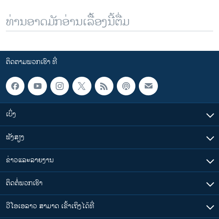
ທ່ານອາດມັກອ່ານເລື້ອງນີ້ຕື່ມ
ຕິດຕາມພວກເຮົາ ທີ່
ເບິ່ງ
ຟັງສຽງ
ຂ່າວແລະລາຍງານ
ຕິດຕໍ່ພວກເຮົາ
ວີໂອເອລາວ ສາມາດ ເຂົ້າເຖິງໄດ້ທີ່