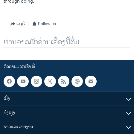
through doing.
ແຊຣ໌
Follow us
ທ່ານອາດມັກອ່ານເລື້ອງນີ້ຕື່ມ
ຕິດຕາມພວກເຮົາ ທີ່
ເບິ່ງ
ຟັງສຽງ
ຂ່າວແລະລາຍງານ