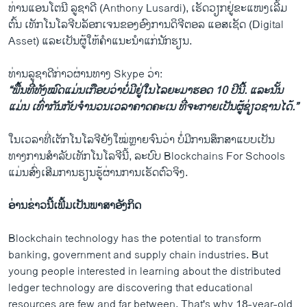
ທ່ານແອນໂຕນີ ລູຊາດີ (Anthony Lusardi), ເຮັດວຽກຢູ່ຂະແໜງເລີ້ມ
ຕົ້ນ ເທັກໂນໂລຈີບລັອກເຈນຂອງອົງການດິຈີຕອລ ແອສເຊັດ (Digital
Asset) ແລະເປັນຜູ້ໃຫ້ຄໍາແນະນຳແກ່ນັກຮຽນ.
ທ່ານລູຊາດີກ່າວຜ່ານທາງ Skype ວ່າ:
“ພື້ນທີ່ທັງໝົດແມ່ນເກືອບວ່າບໍ່ມີຢູ່ໃນໄລຍະມາຮອດ 10 ປີນີ້. ແລະນັ້ນ
ແມ່ນ ເທົ່າກັນກັບຈຳນວນເວລາຄາດຄະເນ ທີ່ຈະກາຍເປັນຜູ້ຊ່ຽວຊານໄດ້.”
ໃນເວລາທີ່ເຕັກໂນໂລຈີຍັງໃໝ່ຫຼາຍຈົນວ່າ ບໍ່ມີການສຶກສາແບບເປັນ
ທາງການສຳລັບເທັກໂນໂລຈີນີ້, ລະບົບ Blockchains For Schools
ແມ່ນສົ່ງເສີມການຮຽນຮູ້ຜ່ານການເຮັດຕົວຈິງ.
ອ່ານຂ່າວນີ້ເພີ້ມເປັນພາສາອັງກິດ
Blockchain technology has the potential to transform
banking, government and supply chain industries. But
young people interested in learning about the distributed
ledger technology are discovering that educational
resources are few and far between. That's why 18-year-old