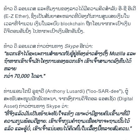
ທ້າວ ດິ ລອນເດສ ແລະທີມງານຂອງລາວໄດ້ມີຄວາມຄິດສຳລັບ ອີ-ຊີ ອີເດີ
(E-Z Ether), ຊຶ່ງເປັນສັນຍາສະຫລາດທີ່ປ້ອງກັນການສູນເສຍເງິນໃນ
ເວລາທີ່ຈໍານວນ ເງິນໃນລະບົບ blockchain ຖືກໂອນຈາກກະເປົາເງິນ
ດິຈິຕອນອັນນຶ່ງ ໄປຫາກະເປົາເງິນອີກອັນນຶ່ງ.
ທ້າວ ດິ ລອນເດສ ກ່າວຜ່ານທາງ
Skype
ອີກວ່າ:
"ພວກເຮົາໄດ້ຊະນະການສຳພາດກັບຜູ້ຢູ່ຫ້ອງຂ່າວສ້າງຕັ້ງ Mozilla ແລະ
ຖ້າຫາກເຂົາເຈົ້າມັກໂຄງການຂອງພວກເຮົາ ເຂົາເຈົ້າສາມາດລົງທຶນໄດ້
ຫລາຍ
ກວ່າ 70,000 ໂດລາ."
ທ່ານແອນໂຕນີ ລູຊາດີ (Anthony Lusardi) ("loo-SAR-dee"), ຜູ້
ສະໜັບສະໜູນນັກພັດທະນາ, ຈາກອົງການດິຈີຕອລ ແອສເຊັດ (Digital
Asset) ກ່າວຜ່ານທາງ Skype ວ່າ:
“ທີ່ຈິງແລ້ວມັນເປັນໜ້າປະທັບໃຈແທ້ໆ ເພາະວ່າມີຫຼາຍຄົນເຂົ້າມາທີ່ມີ
ຄວາມກຽມພ້ອມດີຫຼາຍ. ເຂົາເຈົ້າກຽມຄຳຖາມເພື່ອຢາກຈະຖາມນັ້ນໄວ້
ແລ້ວ ແລະຮູ້ບໍ່, ເຂົາເຈົ້າແນ່ນອນໄດ້ຄິດຄົ້ນໃນເລື້ອງນີ້ຫລາຍສົມຄວນ.”