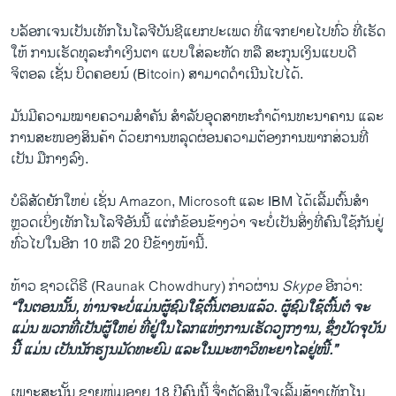
ບລັອກເຈນເປັນເທັກໂນໂລຈີບັນຊີແຍກປະເພດ ທີ່ແຈກຢາຍໄປທົ່ວ ທີ່ເຮັດ
ໃຫ້ ການເຮັດທຸລະກໍາເງິນຕາ ແບບໃສ່ລະຫັດ ຫລື ສະກຸນເງິນແບບດີ
ຈິຕອລ ເຊັ່ນ ບິດຄອຍນ໌ (Bitcoin) ສາມາດດໍາເນີນໄປໄດ້.
ມັນມີຄວາມໝາຍຄວາມສໍາຄັນ ສໍາລັບອຸດສາຫະກໍາດ້ານທະນາຄານ ແລະ
ການສະໜອງສິນຄ້າ ດ້ວຍການຫລຸດຜ່ອນຄວາມຕ້ອງການພາກສ່ວນທີ່
ເປັນ ມືກາງລົງ.
ບໍລິສັດຍັກໃຫຍ່ ເຊັ່ນ Amazon, Microsoft ແລະ IBM ໄດ້ເລີ້ມຕົ້ນສໍາ
ຫຼວດເບິ່ງເທັກໂນໂລຈີອັນນີ້ ແຕ່ກໍຂ້ອນຂ້າງວ່າ ຈະບໍ່ເປັນສິ່ງທີ່ຄົນໃຊ້ກັນຢູ່
ທົ່ວໄປໃນອີກ 10 ຫລື 20 ປີຂ້າງໜ້ານີ້.
ທ້າວ ຊາວເດິຣີ (Raunak Chowdhury) ກ່າວຜ່ານ
Skype
ອີກວ່າ:
“ໃນຕອນນັ້ນ, ທ່ານຈະບໍ່ແມ່ນຜູ້ຊົມໃຊ້ຕົ້ນຕອນແລ້ວ. ຜູ້ຊົມໃຊ້ຕົ້ນຕໍ ຈະ
ແມ່ນ ພວກທີ່ເປັນຜູ້ໃຫຍ່ ທີ່ຢູ່ໃນໂລກແຫ່ງການເຮັດວຽກງານ, ຊຶ່ງປັດຈຸບັນ
ນີ້ ແມ່ນ ເປັນນັກຮຽນມັດທະຍົມ ແລະໃນມະຫາວິທະຍາໄລຢູ່ໜີ້.”
ເພາະສະນັ້ນ ຊາຍໜຸ່ມອາຍຸ 18 ປີຄົນນີ້ ຈຶ່ງຕັດສິນໃຈເລີ້ມສ້າງເທັກໂນ