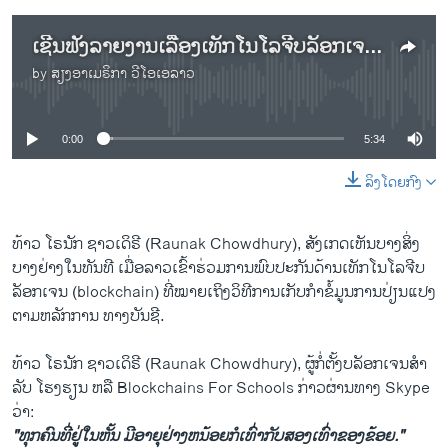
ເຊີນຟັງລາຍງານເລື້ອງເທັກໂນໂລຈີບລັອກເຈນທີ່ເປັນເທັກໂນໂລຈີໃໝ່ທີ່ສ້າງຂຶ້ນມາໂດຍນັກຮຽນ ໃນ ສຫລ
by
ສຽງອາເມຣິກາ ວີໂອເອລາວ
No media source currently available
0:00
5:34
ລິງໂດຍກົງ
ທ້າວ ໂຣນັກ ຊາວເດິຣີ (Raunak Chowdhury), ສັງເກດເຫັນບາງສິ່ງ
ບາງຢ່າງໃນທັນທີ ເມື່ອລາວເຂົ້າຮ່ວມການພົບປະກັນດ້ານເທັກໂນໂລຈີບ
ລັອກເຈນ (blockchain) ທີ່ໝາຍເຖິງວິທີການເກັບກໍາຂໍ້ມູນການປ່ຽນແປງ
ຕາມຫລັກການ ທາງບັນຊີ.
ທ້າວ ໂຣນັກ ຊາວເດິຣີ (Raunak Chowdhury), ຜູ້ກໍ່ຕັ້ງບລັອກເຈນສໍາ
ລັບ ໂຮງຮຽນ ຫລື Blockchains For Schools ກ່າວຜ່ານທາງ Skype
ວ່າ:
"ທຸກຄົນທີ່ຢູ່ໃນຫັ້ນ ມີອາຍຸຢ່າງຫນ້ອຍກໍເທົ່າກັບສອງເທົ່າຂອງຂ້ອຍ."