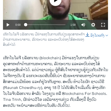
No media source currently available
ວິທະຍາສາດ-ເທັກໂນໂລຈີ
ທຸລະກິດ
ພາສາອັງກິດ
0:00
1:58
ວີດີໂອ
ເທັກໂນໂລຈີ ບລັອກເຈນ ມີທ່າແຮງໃນການຫັນປ່ຽນອຸດສາຫະກຳ
ລິງໂດຍກົງ
ສຽງ
ດ້ານການທະນາຄານ, ລັດຖະບານ ແລະລະບົບຕ່ອງໂສ້ສະໜອງ
ສິນຄ້າໄດ້
ລາຍການກະຈາຍສຽງ
ຕິດຕາມພວກເຮົາ ທີ່
ເທັກໂນໂລຈີ ບລັອກເຈນ (blockchain) ມີທ່າແຮງໃນການຫັນປ່ຽນ
ລາຍງານ
ອຸດສາຫະກຳດ້ານການທະນາຄານ, ລັດຖະບານ ແລະລະບົບຕ່ອງໂສ້
ສະໜອງສິນຄ້າໄດ້. ແຕ່ວ່າຊາວໜຸ່ມ ຜູ້ທີ່ສົນໃຈຢາກຮຽນຮູ້ກ່ຽວກັບເຕັກໂນ
ໂລຈີທາງບັນ ຊີ ແຍກປະເພດອັນນີ້ພົບວ່າ ຊັບພະຍາກອນທາງດ້ານການ
ພາສາຕ່າງໆ
ສຶກສາແມ່ນມີໜ້ອຍ ແລະກໍຢູ່ໄກກັນຫຼາຍ. ສະນັ້ນ ທ້າວໂຣນັກ ຊາວເດິຣີ
(Raunak Chowdhu-ry), ອາຍຸ 18 ປີ ໄດ້ຕັດສິນໃຈເລີ່ມຕົ້ນ ສ້າງເທັກ
ໂນໂລຈີບລັອກເຈນ ສໍາລັບ ໂຮງຮຽນ ຫລື Blockchains For Schools.
Tina Trinh, ນັກຂ່າວວີໂອ ເອມີລາຍງານກ່ຽວ ກັບເລື້ອງນີ້ ຊຶ່ງບົວ
ສະຫວັນ ຈະນໍາມາສະເໜີທ່ານໃນອັນ ດັບຕໍ່ໄປ.