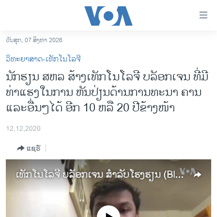
ລິ້ງ
ສຳຫລັບ
ເຂົ້າ
ວັນສຸກ, 07 ສິງຫາ 2026
ຫາ
ໂຮມເພຈ
ວິທະຍາສາດ-ເທັກໂນໂລຈີ
ຂ້າມ
ລາວ
ນັກຮຽນ ສຫລ ສ້າງເທັກໂນໂລຈີ ບລັອກເຈນ ທີ່ມີ
ຂ້າມ
ອາເມຣິກາ
ທ່າແຮງໃນການ ຫັນປ່ຽນດ້ານການທະນາ ຄານ
ຂ້າມ
ໄປ
ການເລືອກຕັ້ງ ປະທານາທີບໍດີ ສະຫະລັດ 2024
ແລະອື່ນໆໄດ້ ອີກ 10 ຫລື 20 ປີຂ້າງໜ້າ
ຫາ
ຂ່າວ​ຈີນ
ຊອກ
12,12,2020
ຄົ້ນ
ໂລກ
ແຊຣ໌
ເອເຊຍ
ອິດສະຫຼະພາບດ້ານການຂ່າວ
ເທັກໂນໂລຈີ ບລັອກເຈນ ສໍາລັບໂຮງຮຽນ (Blockchains For Schools)
ຊີວິດຊາວລາວ
ຊຸມຊົນຊາວລາວ