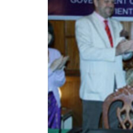
ວິທະຍາສາດ-ເທັກໂນໂລຈີ
ທຸລະກິດ
ພາສາອັງກິດ
ວີດີໂອ
ສຽງ
ລາຍການກະຈາຍສຽງ
ລາຍງານ