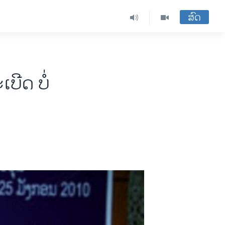
ສົດ
ເບີດ ບໍ່