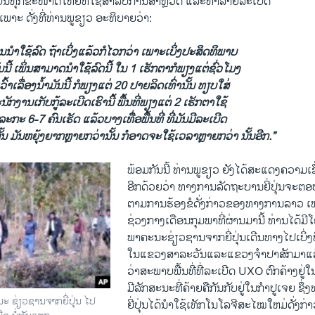
ດບັນທຸກຂະໜາດໃຫຍ່ທີ່ໃຊ້ສໍາລັບການສໍາຫຼວດ ແລະທໍາລາຍລະເບີດ
າະ ດັ່ງທີ່ທ່ານພູຂຽວ ອະທິບາຍວ່າ:
ນໍາໃຊ້ລົດ ຖ້າເບິ່ງແລ້ວກໍໄວກວ່າ ເພາະເບິ່ງປະສິດທິພາບ
ີ້ ເພິ່ນສາມາດນໍາໃຊ້ລົດນີ້ ໃນ 1 ເຮັກຕາກໍພຽງແຕ່ຊົ່ວໂມງ
ວົ້າເລື່ອງນໍ້າມັນນີ້ ກໍພຽງແຕ່ 20 ປາຍລິດເທົ່ານັ້ນ ທຽບໃສ່
ນັກງານເກັບກູ້ລະເບີດເຮົານີ້ ພື້ນທີ່ພຽງແຕ່ 2 ເຮັກຕາໃຊ້
ກະ 6-7 ຄົນເຮັດ ແລ້ວບາງເທື່ອພື້ນທີ່ ທີ່ມັນມີລະເບີດ
້ນ ມັນຫຍຸ້ງຍາກຫຼາຍກວ່ານັ້ນ ກໍອາດຈະໃຊ້ເວລາຫຼາຍກວ່າ ນັ້ນອີກ.”
ພ້ອມກັນນີ້ ທ່ານພູຂຽວ ຍັງໄດ້ສະແດງຄວາມເຊື
ອີກດ້ວຍວ່າ ທາງການລັດຖະບານຍີ່ປຸ່ນຈະ
ຕາມການຮ້ອງຂໍດັ່ງກ່າວຂອງທາງການລາວ ເ
ຊ່ວງກາງເດືອນກຸມພາທີ່ຜ່ານມານີ້ ທ່ານໄດ້ມີ
ພາຄະນະຊ່ຽວຊານຈາກຍີ່ປຸ່ນເດີນທາງໄປເບິ່ງພື້
ໃນແຂວງສາລະວັນແລະແຂວງຈໍາປາສັກມາແລ້ວ
ວ່າສະພາບພື້ນທີ່ທີ່ລະເບີດ UXO ຕົກຄ້າງຢູ່ໃ
ມີລັກສະນະທີ່ຄ້າຍຄືກັນກັບຢູ່ໃນກໍາປູເຈຍ ຊຶ
ນະ ຊ່ຽວຊານຈາກຍີ່ປຸ່ນ ໄປ
ຍີ່ປຸ່ນໄດ້ນໍາໃຊ້ເທັກໂນໂລຈີສະໄໝໃຫມ່ດັ່ງກ່າວນ