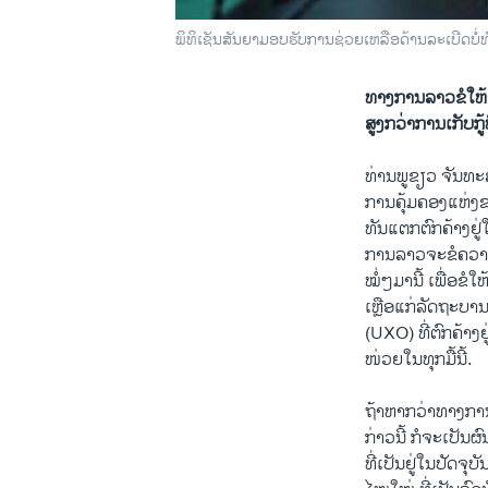
ພິທິເຊັນສັນຍາມອບຮັບການຊ່ວຍເຫລືອດ້ານລະເບີດບໍ
ທາງການລາວຂໍໃຫ້ຍີ
ສູງກວ່າການເກັບກູ້
ທ່ານພູຂຽວ ຈັນທະ
ການຄຸ້ມຄອງແຫ່ງຊ
ທັນແຕກຕົກຄ້າງຢູ
ການລາວຈະຂໍຄວາມຊ
ໝໍ່ໆມານີ້ ເພື່ອຂ
ເຫຼືອແກ່ລັດຖະບາ
(UXO) ທີ່ຕົກຄ້າງ
ໜ່ວຍໃນທຸກມື້ນີ້.
ຖ້າຫາກວ່າທາງການ
ກ່າວນີ້ ກໍຈະເປັນ
ທີ່ເປັນຢູ່ໃນປັດຈຸ