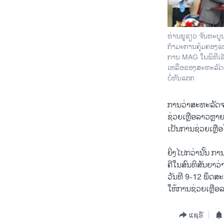
ທ່ານພູຂຽວ ຈັນທະບ
ກໍາມະການຄຸ້ມຄອງແຫ
ການ MAG ໃນພິທີເຊ
ເຫລືອຂອງສະຫະລັດແ
ບໍ່ທັນແຕກ
ການວ່າສະຫະລັດ
ຊ່ວຍເຫຼືອລາວຫຼາຍ
ເປັນການຊ່ວຍເຫຼືອ
ຍິ່ງໄປກວ່ານັ້ນ ກ
ຄີໃນສົນທິສັນຍາວ່
ວັນທີ 9-12 ພຶດສະ
ໃຫ້ການຊ່ວຍເຫຼືອລ
ແຊຣ໌