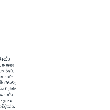
່ອໝັ້ນ
ຕອບສະໜອງ
ພາະວ່າໃນ
ໂອກາດນໍາ
ນທີ່ຕົວຈິງ
 ຊຶ່ງກໍພົບ
ນລາວນັ້ນ
່ງທາງການ
ີ້ຢູ່ແລ້ວ.