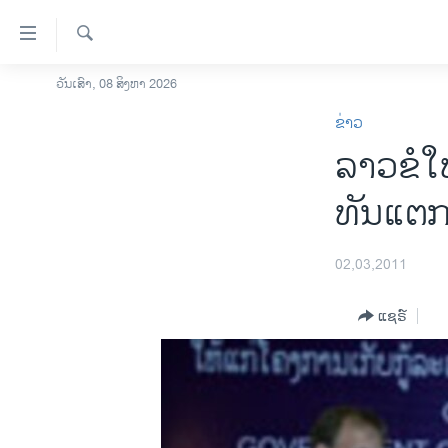
ລິ້ງ
ສຳຫລັບ
ເຂົ້າ
ຄົ້ນຫາ
ວັນເສົາ, 08 ສິງຫາ 2026
ໂຮມເພຈ
ຫາ
ຂ່າວ
ລາວ
ຂ້າມ
ລາວຂໍໃຫ້
ຂ້າມ
ອາເມຣິກາ
ຂ້າມ
ການເລືອກຕັ້ງ ປະທານາທີບໍດີ ສະຫະລັດ
ທັນແຕ
ໄປ
2024
ຫາ
ຂ່າວ​ຈີນ
ຊອກ
02,03,2011
ຄົ້ນ
ໂລກ
ແຊຣ໌
ເອເຊຍ
ອິດສະຫຼະພາບດ້ານການຂ່າວ
ຊີວິດຊາວລາວ
ຊຸມຊົນຊາວລາວ