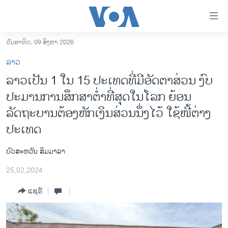
ລິ້ງ
ສຳຫລັບ
ເຂົ້າ
ວັນອາທິດ, 09 ສິງຫາ 2026
ຫາ
ໂຮມເພຈ
ລາວ
ຂ້າມ
ລາວ
ລາວເປັນ 1 ໃນ 15 ປະເທດທີ່ມີອັດຕາສ່ວນ ງົບ
ຂ້າມ
ອາເມຣິກາ
ປະມານການສຶກສາຕໍ່າທີ່ສຸດໃນໂລກ ຍ້ອນ
ຂ້າມ
ໄປ
ການເລືອກຕັ້ງ ປະທານາທີບໍດີ ສະຫະລັດ 2024
ລັດຖະບານຕ້ອງຫັກເງິນສ່ວນນຶ່ງໄວ້ ໃຊ້ໜີ້ຕ່າງ
ຫາ
ປະເທດ
ຂ່າວ​ຈີນ
ຊອກ
ຄົ້ນ
ໂລກ
​ບົວ​ສະ​ຫວັນ ​ສິມ​ມາ​ລາ
ເອເຊຍ
25,02,2024
ອິດສະຫຼະພາບດ້ານການຂ່າວ
ແຊຣ໌
ຊີວິດຊາວລາວ
ຊຸມຊົນຊາວລາວ