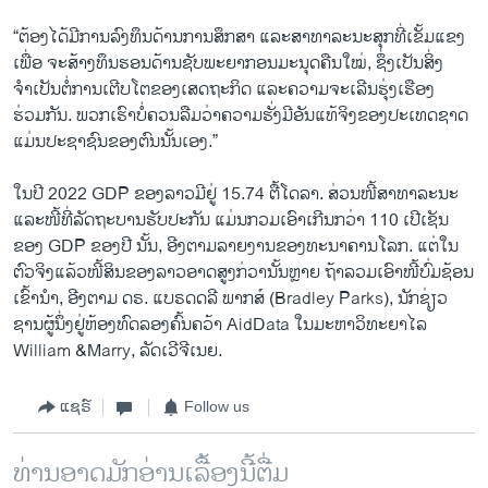
“ຕ້ອງໄດ້ມີການລົງທຶນດ້ານການສຶກສາ ແລະສາທາລະນະສຸກທີ່ເຂັ້ມແຂງ
ເພື່ອ ຈະສ້າງທຶນຮອນດ້ານຊັບພະຍາກອນມະນຸດຄືນໃໝ່, ຊຶ່ງເປັນສິ່ງ
ຈຳເປັນຕໍ່ການເຕີບໂຕຂອງເສດຖະກິດ ແລະຄວາມຈະເລີນຮຸ່ງເຮືອງ
ຮ່ວມກັນ. ພວກເຮົາບໍ່ຄວນລືມວ່າຄວາມຮັ່ງມີອັນແທ້ຈິງຂອງປະເທດຊາດ
ແມ່ນປະຊາຊົນຂອງຕົນນັ້ນເອງ.”
ໃນປີ 2022 GDP ຂອງລາວມີຢູ່ 15.74 ຕື້ໂດລາ. ສ່ວນໜີ້ສາທາລະນະ
ແລະໜີ້ທີ່ລັດຖະບານຮັບປະກັນ ແມ່ນກວມເອົາເກີນກວ່າ 110 ເປີເຊັນ
ຂອງ GDP ຂອງປີ ນັ້ນ, ອີງຕາມລາຍງານຂອງທະນາຄານໂລກ. ແຕ່ໃນ
ຕົວຈິງແລ້ວໜີ້ສິນຂອງລາວອາດສູງກ່ວານັ້ນຫຼາຍ ຖ້າລວມເອົາໜີ້ບົ່ມຊ້ອນ
ເຂົ້ານໍາ, ອີງຕາມ ດຣ. ແບຣດດລີ ພາກສ໌ (Bradley Parks), ນັກຊ່ຽວ
ຊານຜູ້ນຶ່ງຢູ່ຫ້ອງທົດລອງຄົ້ນຄວ້າ AidData ໃນມະຫາວິທະຍາໄລ
William &Marry, ລັດເວີຈີເນຍ.
ແຊຣ໌
Follow us
ທ່ານອາດມັກອ່ານເລື້ອງນີ້ຕື່ມ