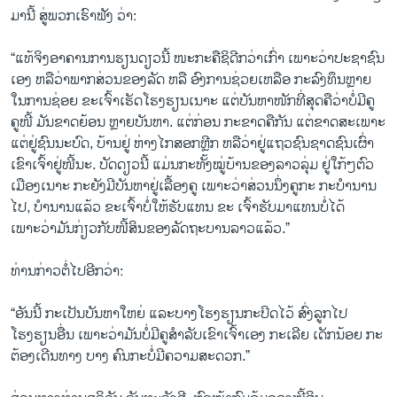
ມານີ້ ສູ່ພວກເຮົາຟັງ ວ່າ:
“ແທ້ຈິງອາຄານການຮຽນດຽວນີ້ ໜະກະຄືຊິດີກວ່າເກົ່າ ເພາະວ່າປະຊາຊົນ
ເອງ ຫລືວ່າພາກສ່ວນຂອງລັດ ຫລື ອົງການຊ່ວຍເຫລືອ ກະລົງທຶນຫຼາຍ
ໃນການຊ່ອຍ ຂະເຈົ້າເຮັດໂຮງຮຽນເນາະ ແຕ່ບັນຫາໜັກທີ່ສຸດຄືວ່າບໍ່ມີຄູ
ຄູໜີ້ ມັນຂາດຍ້ອນ ຫຼາຍບັນຫາ. ແຕ່ກ່ອນ ກະຂາດຄືກັນ ແຕ່ຂາດສະເພາະ
ແຕ່ຢູ່ຊົນນະບົດ, ບ້ານຢູ່ ຫ່າງໄກສອກຫຼີກ ຫລືວ່າຢູ່ແຖວຊົນຊາດຊົນເຜົ່າ
ເຂົາເຈົ້າຢູ່ໜີ້ນະ. ບັດດຽວນີ້ ແມ່ນກະທັ້ງໝູ່ບ້ານຂອງລາວລຸ່ມ ຢູ່ໃກ້ໆຕົວ
ເມືອງເນາະ ກະຍັງມີບັນຫາຢູ່ເລື້ອງຄູ ເພາະວ່າສ່ວນນຶ່ງຄູກະ ກະບໍານານ
ໄປ, ບໍານານແລ້ວ ຂະເຈົ້າບໍ່ໃຫ້ຮັບແທນ ຂະ ເຈົ້າຮັບມາແທນບໍ່ໄດ້
ເພາະວ່າມັນກ່ຽວກັບໜີ້ສິນຂອງລັດຖະບານລາວແລ້ວ.”
ທ່ານກ່າວຕໍ່ໄປອີກວ່າ:
“ອັນນີ້ ກະເປັນບັນຫາໃຫຍ່ ແລະບາງໂຮງຮຽນກະປິດໄວ້ ສົ່ງລູກໄປ
ໂຮງຮຽນອື່ນ ເພາະວ່າມັນບໍ່ມີຄູສໍາລັບເຂົາເຈົ້າເອງ ກະເລີຍ ເດັກນ້ອຍ ກະ
ຕ້ອງເດີນທາງ ບາງ ຄົນກະບໍ່ມີຄວາມສະດວກ.”