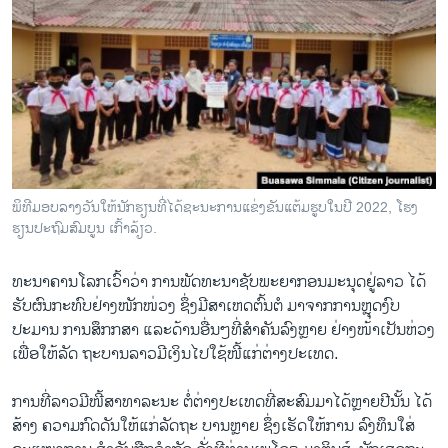
ວິທະຍາສາດ-ເທັກໂນໂລຈີ
ທຸລະກິດ
ພາສາອັງກິດ
ວີດີໂອ
ສຽງ
ລາຍການກະຈາຍສຽງ
ພິ​ທີ​ມອ​ບ​ລາ​ງວັນ​ໃຫ້​ນັກ​ຮຽນ​ທີ່​ໄດ້​ຊະ​ນະ​ການ​ແຂ່ງ​ຂັນ​ແຕ້ມ​ຮູບ​ໃນ​ປີ 2022, ໂຮງ​
ຕິດຕາມພວກເຮົາ ທີ່
ຮຽນ​ປະ​ຖົມ​ສົມ​ບູນ ເກົ້າ​ລ​້ຽວ.
ລາຍງານ
ທະນາຄານໂລກເວົ້າວ່າ ການພັດທະນາຊັບພະຍາກອນມະນຸດຢູ່ລາວ ໄດ້
ຮັບຜົນກະທົບຢ່າງໜັກໜ່ວງ ຊຶ່ງມີສາເຫດຕົ້ນຕໍ ມາຈາກການຫຼຸດງົບ
ພາສາຕ່າງໆ
ປະມານ ການສຶກກສາ ແລະດ້ານອື່ນໆທີ່ສໍາຄັນລົງຫຼາຍ ຢ່າງໜ້າເປັນຫ່ວງ
ເພື່ອໃຫ້ລັດ ຖະບານລາວມີເງິນໄປໃຊ້ໜີ້ແກ່ຕ່າງປະເທດ.
ການທີ່ລາວມີໜີ້ສາທາລະນະ ຕໍ່ຕ່າງປະເທດທີ່ສະສົມມາໄດ້ຫຼາຍປີນັ້ນ ໄດ້
ສ້າງ ຄວາມກົດດັນໃຫ້ແກ່ລັດຖະ ບານຫຼາຍ ຊຶ່ງເຮັດໃຫ້ການ ລົງທຶນໃສ່