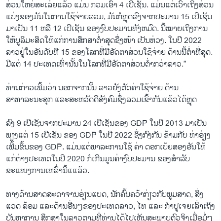
ສ່ວນໃຫຍ່ສະເລ່ຍແລ້ວ ແມ່ນ ກວມເອົາ 4 ເປີເຊັນ. ແມ່ນແຕ່ເວົ້າເຖິງສ່ວນ
ແບ່ງຂອງມັນໃນການໃຊ້ຈ່າຍລວມ, ມັນກໍຫຼຸດລົງຈາກປະມານ 15 ເປີເຊັນ
ມາເປັນ 11 ຫລື 12 ເປີເຊັນ ຂອງງົບປະມານທັງຫມົດ. ນີ້ໝາຍເຖິງການ
ໃຫ້ບູລິມະສິດໃຫ້ແກ່ການສຶກສາຕໍ່າສຸດຊຶ່ງໜ້າ ເປັນຫ່ວງ. ໃນປີ 2022
ລາວຢູ່ໃນອັນດັບທີ 15 ຂອງໂລກທີ່ມີອັດຕາສ່ວນໃຊ້ຈ່າຍ ດ້ານນີ້ຕໍ່າທີ່ສຸດ.
ມີແຕ່ 14 ປະເທດເທົ່ານັ້ນໃນໂລກທີ່ມີອັດຕາສ່ວນຕໍ່່າກວ່າລາວ.”
ທ່ານກ່າວເພີ້ມວ່າ ນອກຈາກນັ້ນ ລາວຍັງຕັດຄ່າໃຊ້ຈ່າຍ ດ້ານ
ສາທາລະນະສຸກ ແລະສະຫວັດດີສັງຄົມຊຶ່ງລວມເຂົ້າກັນແລ້ວໄດ້ຫຼຸດ
ລົງ 9 ເປີເຊັນຈາກປະມານ 24 ເປີເຊັນຂອງ GDP ໃນປີ 2013 ມາເປັນ
ພຽງແຕ່ 15 ເປີເຊັນ ຂອງ GDP ໃນປີ 2022 ຊຶ່ງກົງກັນ ຂ້າມກັບ ທ່າອ່ຽງ
ເພີ້ມຂຶ້ນຂອງ GDP. ແມ່ນແຕ່ພາລະການໃຊ້ ຄ່າ ດອກເບ້ຍສອງອັນໃຫ້
ແກ່ຕ່າງປະເທດໃນປີ 2020 ກໍເກີນມູນຄ່າງົບປະມານ ຂອງສໍາລັບ
ຂະແໜງການເຫລົ່ານີ້ແແລ້ວ.
ທາງດ້ານສາດສະດາຈານອ່ຽນແບດ, ນັກຄົ້ນຄວ້າກ່ຽວກັບພູມສາດ, ສິ່ງ
ແວດ ລ້ອມ ແລະດ້ານອື່ນໆຂອງປະເທດລາວ, ໄທ ແລະ ກໍາປູເຈຍເລົ່າເຖິງ
ບັນຫາການ ສຶກສາໃນລາວຕາມທີ່ທ່ານໄດ້ໄປເຫັນສະພາບຕົວຈິງເມື່ອມໍ່ໆ