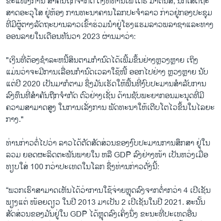
ຂະແໜງການ ສໍາຄັນຖືກຈໍາກັດ ດັ່ງທີທ່ານເພໂດຣ ມາຕິນສ໌, ນັກເສດຖະ
ສາດອະວຸໂສ ຢູ່ຫ້ອງ ການທະນາຄານໂລກປະຈໍາລາວ ກ່າວຢູ່ກອງປະຊຸມ
ທີ່ມີຜູ້ຕາງລັດຖະບານລາວເຂົ້າຮ່ວມນໍາຢູ່ໂຮງແຮມລາວພລາຊາແລະທາງ
ອອນລາຍໃນເດືອນທັນວາ 2023 ຜ່ານມາວ່າ:
"ເງິນທີ່ຕ້ອງຊໍາລະຫນີ້ສິນຕາມກໍານົດໄດ້ເພີ້ມຂຶ້ນຢ່າງຫຼວງຫຼາຍ ເຖິງ
ແມ່ນວ່າຈະມີການເລື່ອນກໍານົດເວລາໃຊ້ໜີ້ ອອກໄປຢ່າງ ຫຼວງຫຼາຍ ນັບ
ແຕ່ປີ 2020 ເປັນມາກໍຕາມ ຊຶ່ງມັນເຮັດໃຫ້ພື້ນທີ່ງົບປະມານສໍາລັບການ
ລົງທຶນທີ່ສໍາຄັນຖືກຈໍາກັດ ຕົວຢ່າງເຊັ່ນ ດ້ານຊັບພະຍາກອນມະນຸດທີ່ມີ
ຄວາມສາມາດສູງ ໃນການເລັ່ງການ ພັດທະນາໃຫ້ເຕີບໂຕໄວຂຶ້ນໃນໄລຍະ
ກາງ."
ທ່ານກ່າວຕໍ່ໄປວ່າ ລາວໄດ້ຕັດສັດສ່ວນຂອງງົບປະມານການສຶກສາ ຢູ່ໃນ
ລວມ ຍອດຜະລິດຕະພັນພາຍໃນ ຫລື GDP ລົງຢ່າງໜ້າ ເປັນຫວ່ງເມື່ອ
ທຽບໃສ່ 100 ກວ່າປະເທດໃນໂລກ ຊຶ່ງທ່ານກ່າວດັ່ງນີ້:
“ພວກເຮົາສາມາດເຫັນໄດ້ວ່າການໃຊ້ຈ່າຍຫຼຸດລົງຈາກຕໍ່າກວ່າ 4 ເປີເຊັນ
ພຽງແຕ່ ໜ້ອຍດຽວ ໃນປີ 2013 ມາເປັນ 2 ເປີເຊັນໃນປີ 2021. ສະນັ້ນ
ສັດສ່ວນຂອງມັນຢູ່ໃນ GDP ໄດ້ຫຼຸດລົງເຄິ່ງນຶ່ງ ຂະນະທີ່ປະເທດອື່ນ