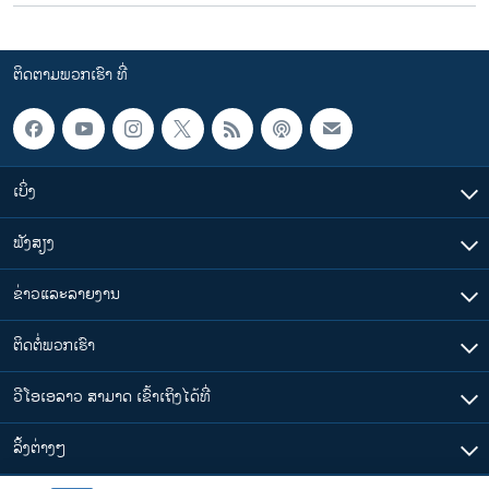
ຕິດຕາມພວກເຮົາ ທີ່
ເບິ່ງ
ຟັງສຽງ
ຂ່າວແລະລາຍງານ
ຕິດຕໍ່ພວກເຮົາ
ວີໂອເອລາວ ສາມາດ ເຂົ້າເຖິງໄດ້ທີ່
​ລິ້ງ​ຕ່າງໆ