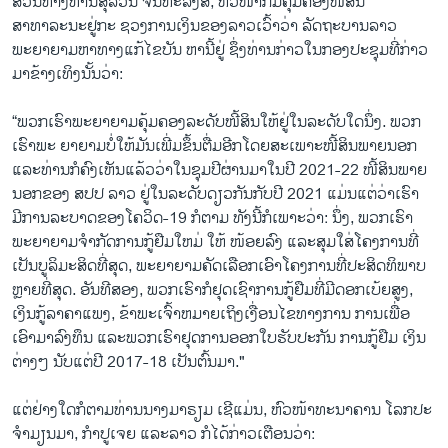
ສ່ວນທາງທ່ານສຸລິວັນ ຈັນທະລັງສີ, ຫົວໜ້າກົມຄຸ້ມຄອງໜີ້ສິນ
ສາທາລະນະຢູ່ກະ ຊວງການເງິນຂອງລາວເວົ້າວ່າ ລັດຖະບານລາວ
ພະຍາຍາມຫາທາງແກ້ໄຂບັນ ຫານີ້ຢູ່ ຊຶ່ງທ່ານກ່າວໃນກອງປະຊຸມທີ່ກ່າວ
ມາຂ້າງເທິງນັ້ນວ່າ:
“ພວກເຮົາພະຍາຍາມຄຸ້ມຄອງລະດັບໜີ້ສິນໃຫ້ຢູ່ໃນລະດັບໃດນຶ່ງ. ພວກ
ເຮົາພະ ຍາຍາມບໍ່ໃຫ້ມັນເພີ່ມຂຶ້ນຕື່ມອີກໂດຍສະເພາະໜີ້ສິນພາຍນອກ
ແລະທ່ານກໍຄົງເຫັນແລ້ວວ່າໃນຊຸມປີຜ່ານມາໃນປີ 2021-22 ໜີ້ສິນພາຍ
ນອກຂອງ ສປປ ລາວ ຢູ່ໃນລະດັບດຽວກັນກັບປີ 2021 ແມ່ນແຕ່ວ່າເຮົາ
ມີການລະບາດຂອງໂຄວິດ-19 ກໍຕາມ ທັງນີ້ກໍເພາະວ່າ: ນຶ່ງ, ພວກເຮົາ
ພະຍາຍາມຈໍາກັດການກູ້ຢືມໃຫມ່ ໃຫ້ ໜ້ອຍລົງ ແລະສຸມໃສ່ໂຄງການທີ່
ເປັນບູລິມະສິດທີ່ສຸດ, ພະຍາຍາມຄັດເລືອກເອົາໂຄງການທີ່ປະສິດທິພາບ
ຫຼາຍທີ່ສຸດ. ອັນທີສອງ, ພວກເຮົາກໍຢຸດເຊົາການກູ້ຢືມທີ່ມີດອກເບ້ຍສູງ,
ເງິນກູ້ລາຄາແພງ, ຂ້າພະເຈົ້າຫມາຍເຖິງເງື່ອນໄຂທາງການ ການເພື່ອ
ເອົາມາລົງທຶນ ແລະພວກເຮົາຢຸດການອອກໃບຮັບປະກັນ ການກູ້ຢືມ ເງິນ
ຕ່າງໆ ນັບແຕ່ປີ 2017-18 ເປັນຕົ້ນມາ."
ແຕ່ຢ່າງໃດກໍຕາມທ່ານນາງມາຣຽມ ເຊີແມ່ນ, ຫົວໜ້າທະນາຄານ ໂລກປະ
ຈໍາມຽນມາ, ກໍາປູເຈຍ ແລະລາວ ກໍໄດ້ກ່າວເຕືອນວ່າ: