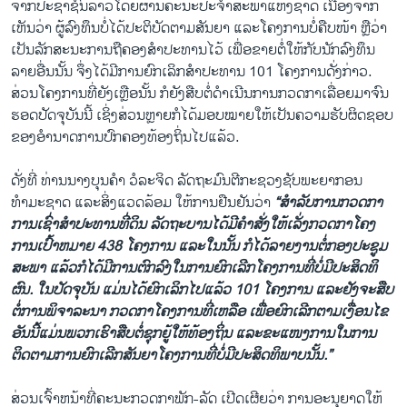
ຈາກປະຊາຊົນລາວໂດຍຜ່ານຄະນະປະຈຳສະພາແຫ່ງຊາດ ເນື່ອງຈາກ
ເຫັນວ່າ ຜູ້ລົງທຶນບໍ່ໄດ້ປະຕິບັດຕາມສັນຍາ ແລະໂຄງການບໍ່ຄືບໜ້າ ຫຼືວ່າ
ເປັນລັກສະນະການຖືຄອງສຳປະທານໄວ້ ເພື່ອຂາຍຕໍ່ໃຫ້ກັບນັກລົງທຶນ
ລາຍອື່ນນັ້ນ ຈຶ່ງໄດ້ມີການຍົກເລິກສຳປະທານ 101 ໂຄງການດັ່ງກ່າວ.
ສ່ວນ​ໂຄງການ​ທີ່​ຍັງ​ເຫຼືອ​ນັ້ນ ກໍ​ຍັງ​ສືບ​ຕໍ່​ດຳ​ເນີນການກວດກາເລື່ອຍ​ມາ​ຈົນ​
ຮອດ​ປັດຈຸ​ບັນນີ້ ​ເຊິ່ງສ່ວນຫຼາຍ​ກໍໄດ້​ມອບ​ໝາຍ​ໃຫ້ເປັນຄວາມຮັບຜິດຊອບ
ຂອງອຳ​ນາດ​ການ​ປົກຄອງ​ທ້ອງ​ຖິ່ນ​ໄປແລ້ວ.
ດັ່ງທີ່ ທ່ານນາງບຸນຄຳ ວໍລະຈິດ ລັດຖະມົນຕີກະຊວງຊັບພະຍາກອນ
ທຳມະຊາດ ແລະສິ່ງແວດລ້ອມ ໃຫ້ການຢືນຢັນວ່າ
“ສຳລັບການກວດກາ
ການເຊົ່າສຳປະທານທີ່ດິນ ລັດຖະບານໄດ້ມີຄຳສັ່ງໃຫ້ເລັ່ງກວດກາໂຄງ
ການເປົ້າຫມາຍ 438 ໂຄງການ ແລະໃນນັ້ນ ກໍໄດ້ລາຍງານຕໍ່ກອງປະຊູມ
ສະພາ ແລ້ວກໍໄດ້ມີການຕົກລົງໃນ​ການ​ຍົກ​ເລີກໂຄງການທີ່ບໍ່ມີປະສິດທິ
ຜົນ. ໃນປັດຈຸບັນ ແມ່ນໄດ້ຍົກເລິກໄປແລ້ວ 101 ໂຄງ​ການ ແລະ​ຢັງຈະສືບ​
ຕໍ່ການ​ພິ​ຈາ​ລະ​ນາ ກວດກາໂຄງການທີ່ເຫລືອ ​ເພື່ອ​ຍົກ​ເລີກ​ຕາມ​ເງື່ອນ​ໄຂ​
ອັນ​ນີ້ແມ່ນ​ພວກເຮົາສືບຕໍ່ຊຸກຍູ້ໃຫ້ທ້ອງຖິ່ນ ແລະຂະແໜງການໃນການ
ຕິດຕາມການຍົກເລີກສັນຍາໂຄງການທີ່ບໍ່ມີປະສິດທິພາບນັ້ນ.”
ສ່ວນເຈົ້າຫນ້າທີ່ຄະນະກວດກາພັກ-ລັດ ເປີດເຜີຍວ່າ ການອະນຸຍາດໃຫ້