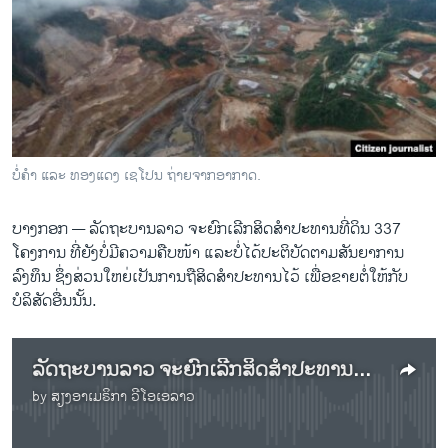
ວິທະຍາສາດ-ເທັກໂນໂລຈີ
ທຸລະກິດ
ພາສາອັງກິດ
ວີດີໂອ
ສຽງ
ບໍ່ຄຳ ແລະ ທອງແດງ ເຊໂປນ ຖ່າຍຈາກອາກາດ.
ລາຍການກະຈາຍສຽງ
ຕິດຕາມພວກເຮົາ ທີ່
ບາງກອກ —
ລັດຖະບານລາວ ຈະຍົກເລີກສິດສໍາປະທານທີ່ດິນ 337
ລາຍງານ
ໂຄງການ ທີ່ຍັງບໍ່ມີຄວາມຄືບໜ້າ ແລະບໍ່ໄດ້ປະຕິບັດຕາມສັນຍາການ
ລົງທຶນ ຊຶ່ງສ່ວນໃຫຍ່ເປັນການຖືສິດສໍາປະທານໄວ້ ເພື່ອຂາຍຕໍ່ໃຫ້ກັບ
ບໍລິສັດອື່ນນັ້ນ.
ພາສາຕ່າງໆ
ລັດຖະບານລາວ ຈະຍົກເລີກສິດສໍາປະທານທີ່ດິນ 337 ໂຄງການ ທີ່ຍັງບໍ່ມີຄວາມຄືບໜ້າ ແລະບໍ່ໄດ້ປະຕິບັດຕາມສັນຍາ
by
ສຽງອາເມຣິກາ ວີໂອເອລາວ
No media source currently available