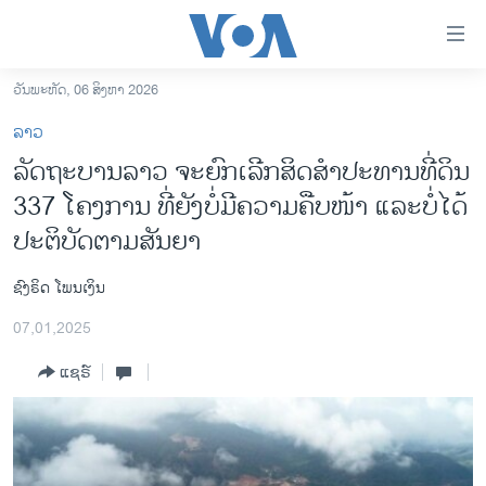
ລິ້ງ
ສຳຫລັບ
ເຂົ້າ
ວັນພະຫັດ, 06 ສິງຫາ 2026
ຫາ
ໂຮມເພຈ
ລາວ
ຂ້າມ
ລາວ
ລັດຖະບານລາວ ຈະຍົກເລີກສິດສໍາປະທານທີ່ດິນ
ຂ້າມ
ອາເມຣິກາ
337 ໂຄງການ ທີ່ຍັງບໍ່ມີຄວາມຄືບໜ້າ ແລະບໍ່ໄດ້
ຂ້າມ
ໄປ
ການເລືອກຕັ້ງ ປະທານາທີບໍດີ ສະຫະລັດ 2024
ປະຕິບັດຕາມສັນຍາ
ຫາ
ຂ່າວ​ຈີນ
ຊອກ
ຊົງຣິດ ໂພນເງິນ
ຄົ້ນ
ໂລກ
07,01,2025
ເອເຊຍ
ແຊຣ໌
ອິດສະຫຼະພາບດ້ານການຂ່າວ
ຊີວິດຊາວລາວ
ຊຸມຊົນຊາວລາວ