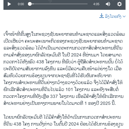
0:00
4:05
ລິງໂດຍກົງ
ເຈົ້າໜ້າທີ່ຂັ້ນສູງໃນກະຊວງຊັບພະຍາກອນທຳມະຊາດແລະສິ່ງແວດລ້ອມ
ເປີດເຜີຍວ່າ ຄະນະສະເພາະກິດຂອງກະຊວງຊັບພະຍາກອນທຳມະຊາດ
ແລະສິ່ງແວດລ້ອມ ໄດ້ດຳເນີນມາດຕະການກວດກາສິດສຳປະທານທີ່ດິນ
ຕາມ​ຄຳ​ສັ່ງ​ຂອງ​ນາຍົກລັດຖະມົນຕີ ​ໃນ​ປີ 2024 ທີ່ຜ່ານມາ ໂດຍສາມາດ​
ກວດກາ​ໄດ້​ທັງ​ໝົດ 438 ​ໂຄງການ ທີ່ພົບ​ວ່າ ​ຜູ້​ຖື​ສິດ​ສຳ​ປະທານນັ້ນ ບໍ່ໄດ້
ປະຕິບັດຕາມ​ສັນ​ຍາ​ການ​ລົງ​ທຶນ ​ແລະບໍ່​ມີ​ຄວາມ​ຄືບ​ໜ້າແຕ່ຍ່າງໃດ ​ເມື່ອ​
ສົມທົບດ້ວຍ​ການ​ຮ້ອງ​ຮຽນ​ຈາກ​ປະຊາຊົນ​ທີ່​ໄດ້​ຮັບ​ຜົນ​ກະທົບ​ຈາກ​
ໂຄງການ​ສຳ​ປະທານ​ທີ່​ດິນຢ່າງ​ກວ້າງຂວາງ​ດ້ວຍແລ້ວ ຈຶ່ງໄດ້ມີຄຳສັ່ງໃຫ້
ຍົກເລີກສິດສຳປະທານທີ່ດິນໄປແລ້ວ 101 ໂຄງການ ແລະຍັງຈະ​ສືບ​ຕໍ່​
ກວດກາ​ໂຄງການ​ທີ່​ຍັງ​ເຫຼືອ 337 ​ໂຄງການ ​ເພື່ອມີຄຳ​ສັ່ງໃຫ້​ຍົກ​ເລີກ​ການ​
ສຳ​ປະທານ​ຢ່າງ​ເປັນ​ທາງ​ການ​ພາຍ​ໃນ​ໄຕ​ມາດ​ທີ 1 ຂອງປີ 2025 ນີ້.
ໂດຍນາຍົກລັດຖະມົນຕີ ໄດ້ມີຄຳສັ່ງໃຫ້ດຳເນິນການກວດກາສໍາປະທານ
ທີ່ດິນ 438 ໂຄງ ການດັ່ງກ່າວ ໃນຕົ້ນປີ 2024 ຢ້ອນໄດ້ຮັບການຮ້ອງຮຽນ