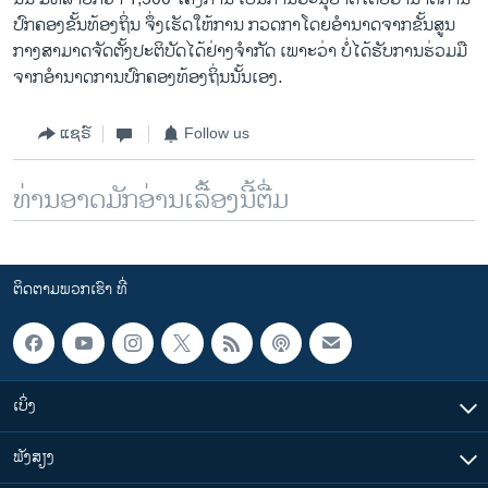
ປົກຄອງຂັ້ນທ້ອງຖິ່ນ ຈຶ່ງເຮັດໃຫ້ການ ກວດກາໂດຍ​ອຳນາດ​ຈາກ​ຂັ້ນ​ສູນ​
ກາງສາມາດ​ຈັດຕັ້ງປະຕິບັດ​ໄດ້​ຢ່າງ​ຈຳກັດ ເພາະວ່າ ບໍ່​ໄດ້ຮັບ​ການ​ຮ່ວມ​ມື​
ຈາກ​ອຳນາດ​ການ​ປົກຄອງ​ທ້ອງ​ຖິ່ນນັ້ນເອງ.
ແຊຣ໌
Follow us
ທ່ານອາດມັກອ່ານເລື້ອງນີ້ຕື່ມ
ຕິດຕາມພວກເຮົາ ທີ່
ເບິ່ງ
ຟັງສຽງ