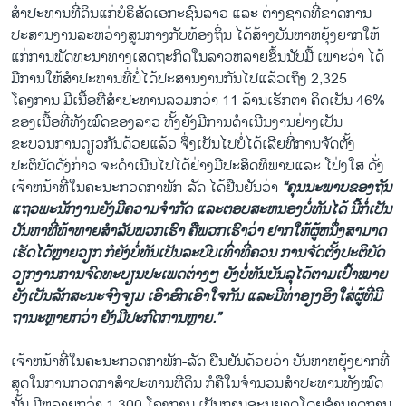
ສໍາປະທານທີ່ດິນແກ່ບໍຣິສັດເອກະຊົນລາວ ແລະ ຕ່າງຊາດທີ່ຂາດການ
ປະສານງານລະຫວ່າງສູນກາງກັບທ້ອງຖິ່ນ ໄດ້ສ້າງບັນຫາຫຍຸ້ງຍາກໃຫ້
ແກ່ການພັດທະນາທາງເສດຖະກິດໃນລາວຫລາຍຂຶ້ນນັບມື້ ເພາະວ່າ ໄດ້
ມີການໃຫ້ສໍາປະທານທີ່ບໍ່ໄດ້ປະສານງານກັນໄປແລ້ວເຖິງ 2,325
ໂຄງການ ມີເນື້ອທີ່ສຳປະທານລວມກວ່າ 11 ລ້ານເຮັກຕາ ຄິດເປັນ 46%
ຂອງເນື້ອທີ່ທັງໝົດຂອງລາວ ທັ້ງຍັງມີການດໍາເນີນງານຢ່າງເປັນ
ຂະບວນການດຽວກັນດ້ວຍແລ້ວ ຈຶ່ງເປັນໄປບໍ່ໄດ້ເລີຍທີ່ການຈັດຕັ້ງ
ປະຕິບັດດັ່ງກ່າວ ຈະດໍາເນີນໄປໄດ້ຢ່າງມີປະສິດທິພາບ​ແລະ ​ໂປ່​ງ​ໃສ​ ດັ່ງ
ເຈ້າຫນ້າທີ່​ໃນ​ຄະນະກວດກາ​ພັກ-ລັດ ໄດ້ຢືນຢັນວ່າ
“ຄຸນນະພາບຂອງຖັນ
ແຖວພະນັກງານຍັງມີຄວາມຈໍາກັດ ແລະຕອບສະຫນອງບໍ່ທັນໄດ້ ນີ້ກໍ່ເປັນ
ບັນຫາທີ່ທ້າທາຍສໍາລັບພວກເຮົາ ຄືພວກເຮົາວ່າ ຢາກໃຫ້ຜູ້ຫນຶ່ງສາມາດ
ເຮັດໄດ້ຫຼາຍວຽກ ກໍຍັງບໍ່ທັນເປັນລະບົບເທົ່າທີ່ຄວນ ການ​ຈັດຕັ້ງ​ປະຕິບັດ
ວຽກງານການ​ຈົດ​ທະບຽນ​ປະ​ເພດ​ຕ່າງໆ ​ຍັງ​ບໍ່​ທັນ​ບັນລຸ​ໄດ້ຕາມເປົ້າ​ໝາຍ​
ຍັງເປັນ​ລັກ​ສະ​ນະຈົງຈຽມ ເອົາອົກເອົາໃຈກັນ ແລະ​ມີ​ທ່າ​ອຽງອິງ​ໃສ່​ຜູ້ທີ່​ມີ​
ຖາ​ນະຫຼາຍ​ກວ່າ​ ຍັງມີປະກົດການຫຼາຍ.”
ເຈ້າຫນ້າທີ່ໃນຄະນະກວດກາພັກ-ລັດ ຢືນຢັນດ້ວຍ​ວ່າ ບັນຫາ​ຫຍຸ້ງຍາກ​ທີ່​
ສຸດ​ໃນ​ການ​ກວດກາສຳ​ປະທານ​ທີ່​ດິນ ກໍຄືໃນ​ຈຳນວນ​ສຳ​ປະທານ​ທັງ​ໝົດ
ນັ້ນ ມີຫລາຍກວ່າ 1,300 ໂຄງການ ເປັນການອະນຸຍາດໂດຍອຳນາດການ