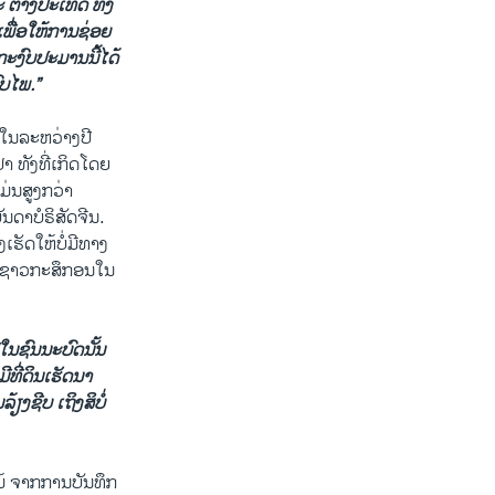
 ຕ່າງປະເທດ ທັ້ງ
ື່ອ​ໃຫ້ການ​ຊ່ອຍ​
ລ້ວກະງົບປະມານນີ້ໄດ້
ົບໄພ.”
ໃນລະຫວ່າງປີ
າ ທັງທີ່ເກິດໂດຍ
່ນສູງກວ່າ
ນດາບໍຣິສັດຈີນ.
ຮັດໃຫ້​ບໍ່​ມີ​ທາງ​
ທີ່ຊາວກະສຶກອນໃນ
ູ່ໃນຊົນນະບົດນັ້ນ
ີ່​ດິນ​ເຮັດນາ ​
້ຽງຊີບ ເຖິງສິບໍ່
​ໄມ້ ຈາກການບັນທຶກ