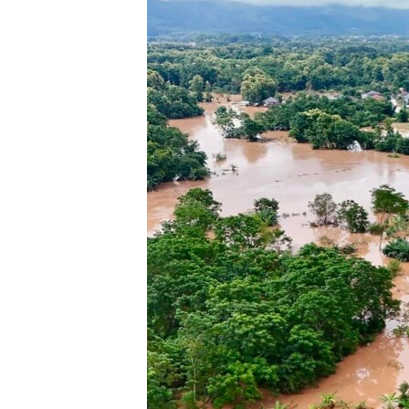
ວິທະຍາສາດ-ເທັກໂນໂລຈີ
ທຸລະກິດ
ພາສາອັງກິດ
ວີດີໂອ
ສຽງ
ລາຍການກະຈາຍສຽງ
ລາຍງານ