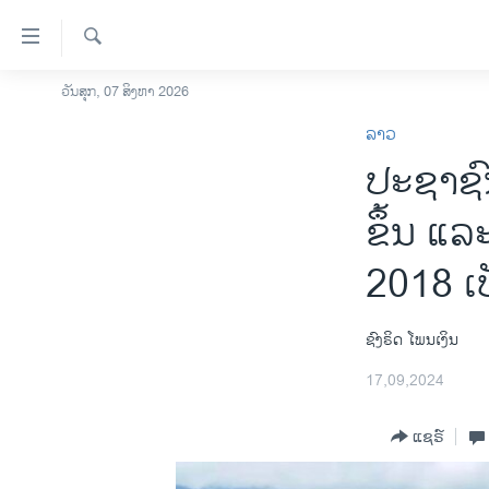
ລິ້ງ
ສຳຫລັບ
ເຂົ້າ
ຄົ້ນຫາ
ວັນສຸກ, 07 ສິງຫາ 2026
ໂຮມເພຈ
ຫາ
ລາວ
ລາວ
ຂ້າມ
ປະຊາຊົ
ຂ້າມ
ອາເມຣິກາ
ຂ້າມ
ການເລືອກຕັ້ງ ປະທານາທີບໍດີ ສະຫະລັດ
ຂຶ້ນ ແລ
ໄປ
2024
ຫາ
2018 ເປ
ຂ່າວ​ຈີນ
ຊອກ
ຄົ້ນ
ໂລກ
ຊົງຣິດ ໂພນເງິນ
ເອເຊຍ
17,09,2024
ອິດສະຫຼະພາບດ້ານການຂ່າວ
ຊີວິດຊາວລາວ
ແຊຣ໌
ຊຸມຊົນຊາວລາວ