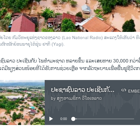
ີຍໂດຍ ກົມວິທະຍຸແຫ່ງຊາດຂອງລາວ (Lao National Radio) ສະແດງໃຫ້ເຫັນວ່າ ທິ
ຕົກໜັກຍ້ອນພາຍຸໄຕ້ຟຸ່ນ ຢາກິ (Yagi).
ຊົນລາວ ປະເຊີນກັບ ໄພທຳມະຊາດ ຫລາຍຂຶ້ນ ແລະເສຍຫາຍ 30,000 ກວ່າຕື້ກີ
ແຕ່ມີພຽງສ່ວນໜ້ອຍທີ່ໄດ້ຮັບການຊ່ວຍເຫຼືອ ຈາກລັດຖະບານເພື່ອຟື້ນຟູຊີວິດກາ
ປະຊາຊົນລາວ ປະເຊີນກັບ ໄພທຳມະຊາດ ຫລາຍຂຶ້ນ ແລະເສຍຫາຍ 30,000 ກວ່າຕື້ກີບ ນັບຕັ້ງແຕ່ປີ 2018 ເປັນຕົ້ນມາ
EMBE
by
ສຽງອາເມຣິກາ ວີໂອເອລາວ
No media source currently available
0:00
EMBED