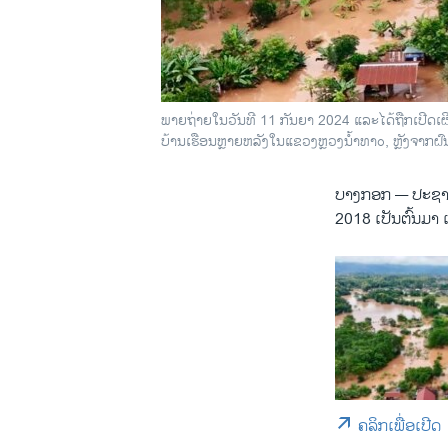
ພາຍຖ່າຍໃນວັນທີ 11 ກັນຍາ 2024 ແລະໄດ້ຖືກເປີດເຜ
ບ້ານເຮືອນຫຼາຍຫລັງໃນແຂວງຫຼວງນ້ຳທາo, ຫຼັງຈາກຝົນ
ບາງກອກ —
ປະຊາ
2018 ເປັນຕົ້ນມາ 
ຄລິກເພື່ອເປີດ