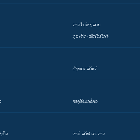
ລາວໃນຕ່າງແດນ
ທຸລະກິດ-ເທັກໂນໂລຈີ
ຟັງພອດແຄັສຕ໌
ສ
ຈອງອີເມລຂ່າວ
ັງ​ກິດ
ອາຣ໌ ແອັຟ ເອ-ລາວ