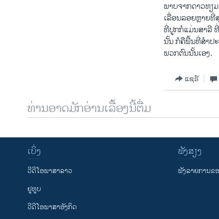
ພາບຈາກດາວທຽມ ໃນ
ເລື່ອນລອຍຫຼາຍທີ່ສ
ທີ່​ປູກກໍ​ແມ່ນສາລ
ນັ້ນ ກໍຄືພື້ນທີ່ສ
ພວກຕົນນັ້ນເອງ.
ແຊຣ໌
ທ່ານອາດມັກອ່ານເລື້ອງນີ້ຕື່ມ
ເບິ່ງ
ຟັງສຽງ
ວີດີໂອພາສາລາວ
ຟັງລາຍການຂອງ
ຢູທູບ
ວີດີໂອພາສາອັງກິດ