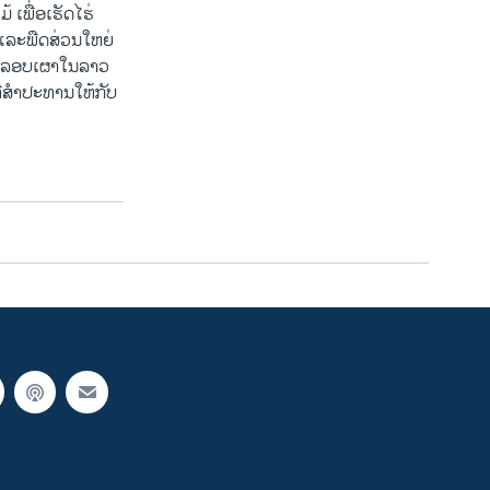
ເພື່ອເຮັດໄຮ່
ະ​ພືດ​ສ່ວນ​ໃຫຍ່​
ືກລັກລອບເຜາໃນລາວ
ທີ່ສໍາປະທານໃຫ້ກັບ