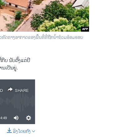
ວທັດທາງອາກາດຂອງພື້ນທີ່ທີ່ຖືກນ້ຳຖ້ວມອ້ອມຮອບ
ບ ນັບຕັ້ງແຕ່ປີ
ນເປັນຍູ່.
D
SHARE
4:49
ລິງໂດຍກົງ
SHARE