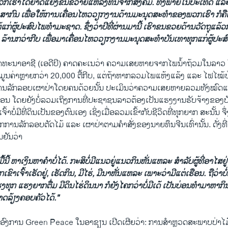
 ພວກເຮົາໄດ້ຍາດແຍ່ງຂົນຂວາຍແຫລ່ງທຶນຈາກສັງຄົມ. ທັງພາຍໃນປະເທດ ແລະ
ດງ​ສາກົນ ​ເພື່ອໃຫ້​ການ​ເຄື່ອນ​ໄຫວ​ວຽກງານດ້ານ​ມະນຸດສະທຳຂອງພວກເຮົາ ກໍຄື​ເພ
ໃຫ້​ແກ່​ຜູ້​ປະສົບ​ໄພ​ທຳ​ມະ​ຊາດ. ຊຶ່ງ​ວ່າປີ​ທີ່ຜ່ານມາ​ນີ້ ເຮົາຂນຂວຍດ້ານວັດຖຸແ
 ລ້ານກວ່າກີບ ເພື່ອມາເຄື່ອນໄຫວວຽກ​ງານ​ມະນຸດສະທຳ​ບັນເທາທຸກແກ່​ຜູ້​ປະສ
ທະນາອາຊີ (ເອດີບີ) ຄາດຄະເນວ່າ ຄວາມເສຍຫາຍຈາກໄພນໍ້າຖ້ວມໃນລາວ 
ູນຄ່າຫຼາຍກວ່າ 20,000 ຕື້ກີບ, ແຕ່ຖ້າຫາກລວມໄພແຫ້ງແລ້ງ ແລະ ໄຟໄໝ້ປ່
ນລັກລອບເຜາປ່າໂດຍຄນດ້ວຍນັ້ນ ປະເມິນວ່າຄວາມເສຍຫາຍລວມທັງໝົດແມ
່ນອນ ໂດຍຍັງບໍ່ລວມເຖິງການທີ່ປະຊາຊນລາວຕ້ອງເປັນແຮງງານຮັບຈ້າງຂອງບັ
ຈົ້າບໍ່ມີທີ່ດິນເປັນຂອງຕົນເອງ ເຊິ່ງເມື່ອລວມເຂົ້າກັບຊີວິດທີ່ທຸກຍາກ ສະນັ້ນ ​ຈຶ່ງ​ເ
າກການລັກລອບຕັດໄມ້ ແລະ ເຜາປ່າຕາມຄຳສັ່ງຂອງນາຍທຶນຈີນເທົ່ານັ້ນ. ດັ່ງ
ນຢັນວ່າ
່ມື້ນີ້ ຫາເງິນຫາຄຳບໍ່ໄດ້. ກະສິບໍ່ມີແນວຍູ່ແນວກິນຫັ່ນແຫລະ ສໍາລັບຜູ້ທີ່ອາໄສຢ
ເຈົ້າເຮັດຢູ່, ເຮັດກິນ, ມີໄຮ່, ມີນາຫັ່ນແຫລະ ເພາະວ່າມີແຕ່ເຮືອນ. ຖື​ວ່າ​ບໍ່​ມີ​ທ
ງທຸກ ແຮງຍາກຕື່ມ ​ມີ​ດິນໄຮ່​ດິນນາ ກໍຍັງໄຄກວ່າບໍ່ມີເດ້ ເປັນບ່ອນທຳມາຫາກິນລ
າດລ້ຽງຄອບຄັວໄດ້."
​ອົງການ​ Green Peace ​ໃນ​ອາ​ຊຽນ ​ເປີດ​ເຜີຍ​ວ່າ: ການ​ສຳ​ຫຼວດສະພາບ​ປ່າ