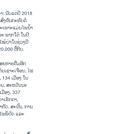
າ: ນັບແຕ່ປີ 2018
ົ່ງຜົນກະທົບຕໍ່
ສະເພາະແມ່ນໄພນໍ້າ
ລະ ພາກໃຕ້ ໃນປີ
ໄໝ້ປ່າໃນຊ່ວງປີ
,000 ຕື້ກີບ.
​ຫາຍ​ຕື່ມ​ອີກ​
ິນເຊາະເຈື່ອນ, ໄຟ
ງ, 134 ເມືອງ ໃນ
ມ່ວນ, ສະຫວັນນະ
ເມືອງ, 337
່າເຮັກຕາ,
ກັດ. ສະນັ້ນ, ການ
ກໄພພິບັດ ແລະ