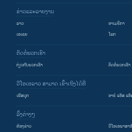
ຂ່າວແລະລາຍງານ
ລາວ
ອາເມຣິກາ
ເອເຊຍ
ໂລກ
ຕິດຕໍ່ພວກເຮົາ
ກ່ຽວກັບພວກເຮົາ
ຕິດຕໍ່ພວກເຮົາ
ວີໂອເອລາວ ສາມາດ ເຂົ້າເຖິງໄດ້ທີ່
ເຟັສບຸກ
ອາຣ໌ ແອັສ ແອັ
​ລິ້ງ​ຕ່າງໆ
ຕິດຕາມພວກເຮົາ ທີ່
​ຫ້ອງ​ຂ່າວ
ວີ​ໂອ​ເອ​ພາ​ສາ​ອ