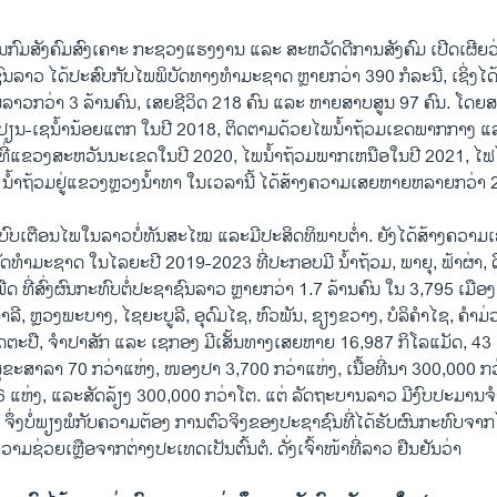
ສູງໃນກົມສັງຄົມສົງເຄາະ ກະຊວງແຮງງານ ແລະ ສະຫວັດດີການສັງຄົມ ເປີດເຜີຍວ່
ົນລາວ ໄດ້ປະສົບກັບໄພພິບັດທາງທໍາມະຊາດ ຫຼາຍກວ່າ 390 ກໍລະນີ, ເຊິ່ງໄດ້ສ
ລາວກວ່າ 3 ລ້ານຄົນ, ເສຍຊີວິດ 218 ຄົນ ແລະ ຫາຍສາບສູນ 97 ຄົນ. ໂດຍ
ປຽນ-ເຊນໍ້ານ້ອຍແຕກ ໃນປີ 2018, ຕິດຕາມດ້ວຍໄພນໍ້າຖ້ວມເຂດພາກກາງ ແ
ມທີ່ແຂວງສະຫວັນນະເຂດໃນປີ 2020, ໄພນໍ້າຖ້ວມພາກເຫນືອໃນປີ 2021, ໄຟ
ໍ້າຖ້ວມຢູ່ແຂວງຫຼວງນ້ຳທາ ໃນເວລານີ້ ໄດ້ສ້າງຄວາມເສຍຫາຍຫລາຍກວ່າ 20
ະບົບເຕືອນໄພໃນລາວບໍ່ທັນສະໄໝ ແລະມີປະສິດທິພາບຕໍ່າ. ຍັງ​ໄດ້​ສ້າງ​ຄວາມ​ເສຍ
ດທຳມະຊາດ ໃນໄລຍະປີ 2019-2023 ທີ່ປະກອບມີ ນໍ້າຖ້ວມ, ພາຍຸ, ຟ້າຜ່າ, ດ
ພືດ ທີ່ສົ່ງຜົນກະທົບຕໍ່ປະຊາຊົນລາວ ຫຼາຍກວ່າ 1.7 ລ້ານຄົນ ໃນ 3,795 ເມືອ
ງສາລີ, ຫຼວງພະບາງ, ໄຊຍະບູລີ, ອຸດົມໄຊ, ຫົວພັນ, ຊຽງຂວາງ, ບໍລິຄຳໄຊ, ຄຳ
ັດຕະປື, ຈຳປາສັກ ແລະ ເຊກອງ ມີເສັ້ນທາງເສຍຫາຍ 16,987 ກິໂລແມັດ, 43 
ຸຂະສາລາ 70 ກວ່າແຫ່ງ, ໜອງປາ 3,700 ກວ່າແຫ່ງ, ເນື້ອທີ່ນາ 300,000 ກວ
ແຫ່ງ, ແລະສັດລ້ຽງ 300,000 ກວ່າໂຕ. ແຕ່ ລັດຖະບານລາວ ມີງົບປະມານຈໍາ
ວ ຈຶ່ງບໍ່ພຽງພໍກັບຄວາມຕ້ອງ ການຕົວຈິງຂອງປະຊາຊົນທີ່ໄດ້ຮັບຜົນກະທົບຈາ
ໍຄວາມຊ່ວຍເຫຼືອຈາກຕ່າງປະເທດເປັນຕົ້ນຕໍ. ດັ່ງເຈົ້າໜ້າທີ່ລາວ ຢືນຢັນວ່າ