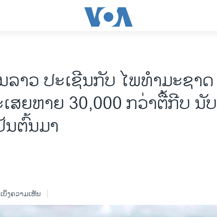
ນລາວ ປະເຊີນກັບ ໄພທຳມະຊາດ
ະເສຍຫາຍ 30,000 ກວ່າຕື້ກີບ ນັບຕ
ັນຕົ້ນມາ
ເບິ່ງຄວາມເຫັນ