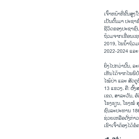
ເຈົ້າຫນ້າທີ່ຂັ້ນ
ເປັນຕົ້ນມາ ປະຊາຊ
ຊີວິດຂອງປະຊາຊົນ
ຖ້ວມຈາກເຂື່ອນເຊ
2019, ໄພນໍ້າຖ້ວ
2022-2024 ແລະ ນ
ຍິ່ງໄປກວ່ານັ້ນ, ລ
ເຫັນໄດ້ຈາກໄພພິບັ
ໄໝ້ປ່າ ແລະ ສັດຕູ
13 ແຂວງ. ຄື: ຜົ້
ເຂດ, ສາລະວັນ, ອ
ໂຮງຮຽນ, ໂຮງໝໍ ສ
ຊົນລະປະທານ 186 
ຊ່ວຍເຫລືອດັ່ງກ່າ
ເຂົາເຈົ້າຕ້ອງໄດ້ຂ