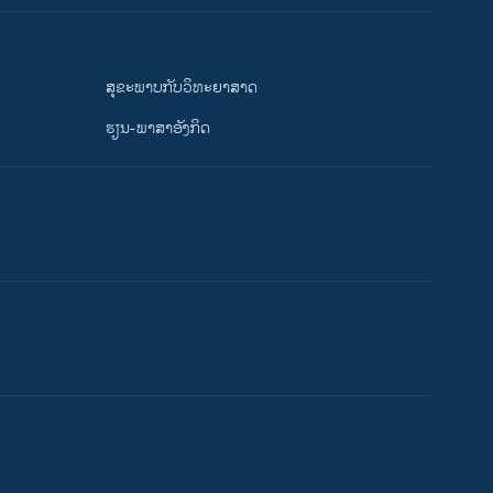
ສຸຂະພາບກັບວິທະຍາສາດ
ຮຽນ-ພາສາອັງກິດ