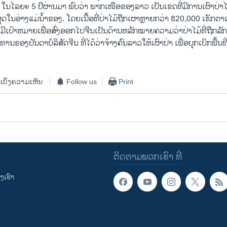
ໄລຍະ 5 ປີຜ່ານມາ ພົບວ່າ ພາກເໜືອຂອງລາວ ເປັນເຂດທີ່ມີການເຜົາປ່າໄມ້ 
ຸດໃນອ່າງແມ່ນໍ້າຂອງ. ໂດຍເນື້ອທີ່ປ່າໄມ້ຖືກເຜາຫຼາຍກວ່າ 820,000 ເຮັກຕາແລ
ີ ທີ່ມີເປ້າຫມາຍເພື່ອ​ສົ່ງ​ອອກ​ໄປ​ຈີນເປັນດ້ານຫລັກໝາຍຄວາມວ່າປ່າໄມ້ທີ່ຖ
ໍາປະທານຂອງບັນດາບໍລິສັດຈີນ ທີ່ໄດ້ວ່າຈ້າງຄົນລາວໃຫ້ເຜົາປ່າ ເພື່ອບຸກເບິກພື້ນ
ເບິ່ງຄວາມເຫັນ
Follow us
Print
ຕິດຕາມພວກເຮົາ ທີ່
ເຮົາ