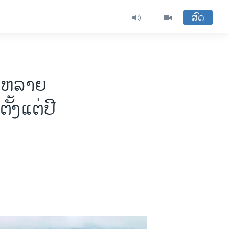
ສົດ
 ຫລາຍ
ັ້ງແຕ່ປີ