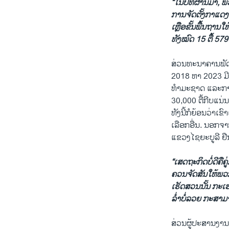
“ໃນປີທີ່ຜ່ານມາ,
ການ​ຈັດ​ຕັ້ງ​ກາ​ແ
ເຫຼືອ​ຂັ້ນ​ພື້ນຖານ​
ທັງໝົດ 15 ຕື້ 579
ສ່ວນທະນາຄານພັດ
2018 ຫາ 2023 ມີມ
ທໍາມະຊາດ ແລະກາ
30,000 ຕື້ກີບແນ
ທັງນີ້ກໍຍ້ອນວ່າເຂົາເ
ເລືອກ​ອື່ນ. ນອກຈ
ແຂວງໄຊຍະບູລີ ຢື
“ເສດຖະກິດບໍ່ດີຄືຄູ
ຄວນຈັດສັນໃຫ້ພວກເຂົາ
ເຮັດ​ສວນນັ້ນ ກະເຮ
ລ່ຳບໍ່ລວຍ ກະສາມ
ສ່ວນຜູ້​ປະສານ​ງານ