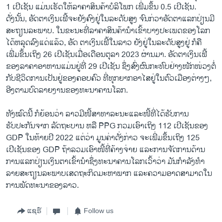
1 ເປີເຊັນ ແມ່ນເຮັດໃຫ້ລາຄາສິນຄ້າບໍລິໂພກ ເພີ່ມຂຶ້ນ 0.5 ເປີເຊັນ.
ດັ່ງນັ້ນ, ອັດຕາເງິນເຟີ້ຈະຍັງຄົງຢູ່ໃນລະດັບສູງ ຈົນກ່ວາອັດຕາແລກປ່ຽນມີ
ສະຖຽນລະພາບ. ໃນຂະນະທີ່ລາຄາສິນຄ້ານຳເຂົ້າບາງປະເພດຂອງໂລກ
ໄດ້ຫລຸດລົງແດ່ແລ້ວ, ອັດ ຕາເງິນເຟີ້ໃນລາວ ຍັງຢູ່ໃນລະດັບສູງຢູ່ ກໍຄື
ເພີ່ມຂຶ້ນເຖິງ 26 ເປີເຊັນເມື່ອເດືອນຕຸລາ 2023 ຜ່ານມາ. ອັດຕາເງິນເຟີ້
ຂອງລາຄາອາຫານແມ່ນຢູ່ທີ່ 29 ເປີເຊັນ ຊຶ່ງສົ່ງຜົນກະທົບຢ່າງໜັກໜ່ວງຕໍ່
ກັບຊີວິດການເປັນຢູ່ຂອງຄອບຄົວ ທີ່ທຸກຍາກອາໄສຢູ່ໃນຕົວເມືອງຕ່າງໆ,
ອີງຕາມບົດລາຍງານຂອງທະນາຄານໂລກ.
ທັງໝົດນີ້ ກໍຍ້ອນວ່າ ລາວມີໜີ້ສາທາລະນະແລະໜີ້ທີ່ໄດ້ຮັບການ
ຮັບປະກັນຈາກ ລັດຖະບານ ຫລື PPG ກວມເອົາເຖິງ 112 ເປີເຊັນຂອງ
GDP ໃນທ້າຍປີ 2022 ແຕ່ວ່າ ມູນຄ່າດັ່ງກ່າວ ຈະເພີ່ມຂຶ້ນເຖິງ 125
ເປີເຊັນຂອງ GDP ຖ້າລວມເອົາໜີ້ທີ່ຄ້າງຈ່າຍ ແລະການຈັດການດ້ານ
ການແລກປ່ຽນເງິນຕາເຂົ້ານໍາຊຶ່ງທະນາຄານໂລກເວົ້າວ່າ ມັນກໍາລັງທຳ
ລາຍສະຖຽນລະພາບເສດຖະກິດມະຫາພາກ ແລະຄວາມອາດສາມາດໃນ
ການພັດທະນາຂອງລາວ.
ແຊຣ໌
Follow us