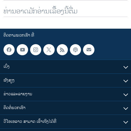
ທ່ານອາດມັກອ່ານເລື້ອງນີ້ຕື່ມ
ຕິດຕາມພວກເຮົາ ທີ່
ເບິ່ງ
ຟັງສຽງ
ຂ່າວແລະລາຍງານ
ຕິດຕໍ່ພວກເຮົາ
ວີໂອເອລາວ ສາມາດ ເຂົ້າເຖິງໄດ້ທີ່