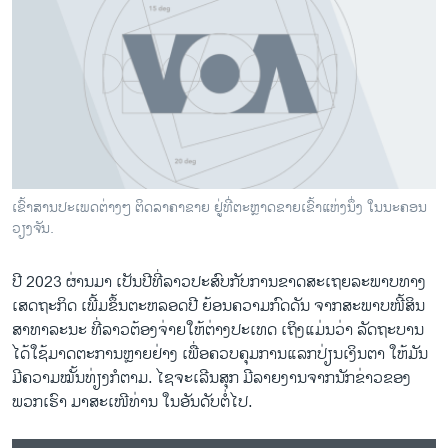
ວິທະຍາສາດ-ເທັກໂນໂລຈີ
ທຸລະກິດ
ພາສາອັງກິດ
ວີດີໂອ
ສຽງ
ລາຍການກະຈາຍສຽງ
ເຂົ້າສານປະເພດຕ່າງໆ ຕິດລາຄາຂາຍ ຢູ່ທີ່ຕະຫຼາດຂາຍເຂົ້າແຫ່ງນຶ່ງ ໃນນະຄອນ
ຕິດຕາມພວກເຮົາ ທີ່
ວຽງຈັນ.
ລາຍງານ
ປີ 2023 ຜ່ານມາ ເປັນປີທີ່ລາວປະສົບກັບການຂາດສະເຖຍລະພາບທາງ
ເສດຖະກິດ ເພີ້ມຂຶ້ນຕະຫລອດປີ ຍ້ອນຄວາມກົດດັນ ຈາກສະພາບໜີ້ສິນ
ພາສາຕ່າງໆ
ສາທາລະນະ ທີ່ລາວຕ້ອງຈ່າຍໃຫ້ຕ່າງປະເທດ ເຖິງແມ່ນວ່າ ລັດຖະບານ
ໄດ້ໃຊ້ມາດຕະການຫຼາຍຢ່າງ ເພື່ອຄວບຄຸມການແລກປ່ຽນເງິນຕາ ໃຫ້ມັນ
ມີຄວາມໝັ້ນທ່ຽງກໍຕາມ. ໄຊ​ຈະ​ເລີນ​ສຸກ ມີ​ລາຍ​ງານ​ຈາກນັກຂ່າວຂອງ
ພວກເຮົາ ມາສະເໜີທ່ານ ໃນອັນດັບຕໍ່ໄປ.