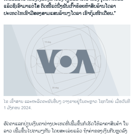
ແລ້ວຊິເອົາມາແຕ່ໃສ ຕິດໜີ້ແຕ່ນຶ່ງພັນເກົ້າຮ້ອຍຫ້າສິບລ້ານໂດລາ
ປະເທດໄທເຂົາມີສອງສາມແສນລ້ານໆໂດລາ ເຂົາກຸ້ມຫົກເດືອນ.”
ໄຂ ເຂົ້າສານ ແລະຜະລິດຕະພັນອື່ນໆ ວາງຂາຍຢູ່ໃນຕະຫຼາດ ໂຊກໃຫຍ່ ເມື່ອວັນທີ
1 ມັງກອນ 2024.
ອັດຕາແລກປ່ຽນເງິນຕາຕ່າງປະເທດທີ່ເພີ້ມຂຶ້ນກໍເຮັດໃຫ້ລາຄາສິນຄ້າ ໃນ
ລາວ ເພີ້ມຂຶ້ນໄປຕາມໆກັນ ໂດຍສະເລ່ຍແລ້ວ ຖ້າຄ່າຂອງເງິນກີບຫຼຸດລົງ