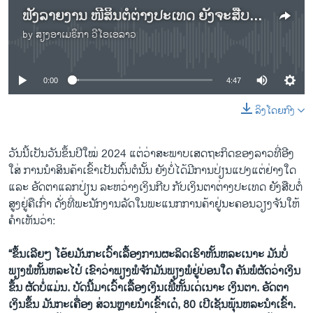
ຟັງລາຍງານ ໜີ້ສິນຕໍ່ຕ່າງປະເທດ ຍັງຈະສືບຕໍ່ເຮັດໃຫ້ເງິນກີບລາວ ອ່ອນຄ່າລົງ ເຖິງແມ່ນລັດຖະບານໄດ້ໃຊ້ມາດຕະການຫຼາຍຢ່າງກໍຕາມ
by
ສຽງອາເມຣິກາ ວີໂອເອລາວ
No media source currently available
0:00
4:47
ລິງໂດຍກົງ
ວັນນີ້ເປັນວັນຂຶ້ນປີໃໝ່ 2024 ແຕ່ວ່າສະພາບເສດຖະກິດຂອງລາວທີ່ອີງ
ໃສ່ ການນໍາສິນຄ້າເຂົ້າເປັນຕົ້ນຕໍນັ້ນ ຍັງບໍ່ໄດ້ມີການປ່ຽນແປງແຕ່ຢ່າງໃດ
ແລະ ອັດຕາແລກປ່ຽນ ລະຫວ່າງເງິນກີບ ກັບເງິນຕາຕ່າງປະເທດ ຍັງສືບຕໍ່
ສູງຢູ່ຄືເກົ່າ ດັ່ງທີ່ພະນັກງານລັດໃນພະແນກການຄ້າຢູ່ນະຄອນວຽງຈັນໃຫ້
ຄໍາເຫັນວ່າ:
“ຂຶ້ນເລີຍໆ ໂອ້ຍມັນກະເວົ້າເລື້ອງການຜະລິດເຮົາຫັ້ນຫລະເນາະ ມັນບໍ່
ພຽງພໍຫັ້ນຫລະໄປ໋ ເຂົາວ່າພຽງພໍຈັກມັນພຽງພໍຢູ່ບ່ອນໃດ ຄັນພໍຜັດວ່າເງິນ
ຂຶ້ນ ຜັດບໍ່ແມ່ນ. ບັດນີ້ມາເວົ້າເລື້ອງເງິນເຟີ້ຫັ້ນເດ່ເນາະ ເງິນຕາ. ອັດຕາ
ເງິນຂຶ້ນ ມັນກະເຄື່ອງ ສ່ວນຫຼາຍນໍາເຂົ້າເດ໋, 80 ເປີເຊັນພຸ້ນຫລະນໍາເຂົ້າ.