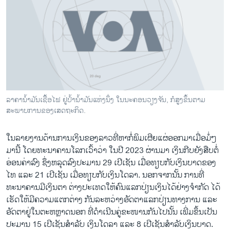
ລາຄານ້ຳມັນເຊື້ອໄຟ ຢູ່ປ້ຳນ້ຳມັນແຫ່ງນຶ່ງ ໃນນະຄອນວຽງຈັນ, ກໍສູງຂຶ້ນຕາມ
ສະພາບການຂອງເສດຖະກິດ.
ໃນລາຍງານດ້ານການເງິນຂອງລາວທີ່ຫາກໍ່ພິມເຜີຍແຜ່ອອກມາເມື່ອມໍ່ໆ
ມານີ້ ໂດຍທະນາຄານໂລກເວົ້າວ່າ ໃນປີ 2023 ຜ່ານມາ ເງິນກີບຍັງສືບຕໍ່
ອ່ອນຄ່າລົງ ຊຶ່ງຫລຸດລົງປະມານ 29 ເປີເຊັນ ເມື່ອທຽບກັບເງິນບາດຂອງ
ໄທ ແລະ 21 ເປີເຊັນ ເມື່ອທຽບກັບເງິນໂດລາ. ນອກຈາກນັ້ນ ການທີ່
ທະນາຄານມີເງິນຕາ ຕ່າງປະເທດໃຫ້ຄົນແລກປ່ຽນເງິນໄດ້ຢ່າງຈໍາກັດ ໄດ້
ເຮັດໃຫ້ມີຄວາມແຕກຕ່າງ ກັນລະຫວ່າງອັດຕາແລກປ່ຽນທາງການ ແລະ
ອັດຕາຢູ່ໃນຕະຫຫຼາດນອກ ທີ່ດໍາເນີນຄູ່ຂະໜານກັນໄປນັ້ນ ເພີ່ມຂຶ້ນເປັນ
ປະມານ 15 ເປີເຊັນສໍາລັບ ເງິນໂດລາ ແລະ 8 ເປີເຊັນສໍາລັບເງິນບາດ.