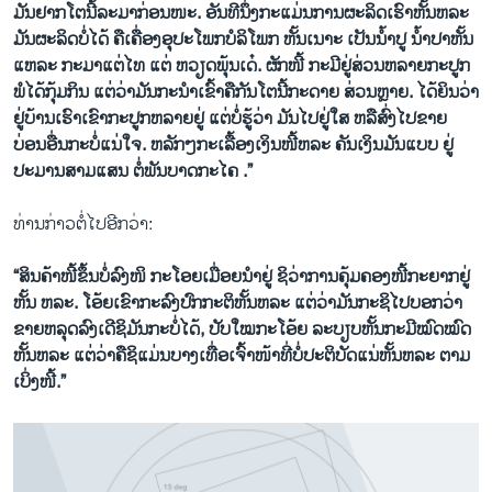
ມັນຢາກໂຕນີ້ລະມາກ່ອນໜະ. ອັນທີນຶ່ງກະແມ່ນການຜະລິດເຮົາຫັ້ນຫລະ
ມັນຜະລິດບໍ່ໄດ້ ຄືເຄື່ອງອຸປະໂພກບໍລິໂພກ ຫັ້ນເນາະ ເປັນນໍ້າປູ ນໍ້າປາຫັ້ນ
ແຫລະ ກະມາແຕ່ໄທ ແຕ່ ຫວຽດພຸ້ນເດ໋. ຜັກໜີ້ ກະມີຢູ່ສ່ວນຫລາຍກະປູກ
ພໍໄດ້ກຸ້ມກິນ ແຕ່ວ່າມັນກະນໍາເຂົ້າຄືກັນໂຕນີ້ກະດາຍ ສ່ວນຫຼາຍ. ໄດ້ຍິນວ່າ
ຢູ່ບ້ານເຮົາເຂົາກະປູກຫລາຍຢູ່ ແຕ່ບໍ່ຮູ້ວ່າ ມັນໄປຢູ່ໃສ ຫລືສົ່ງໄປຂາຍ
ບ່ອນອື່ນກະບໍ່ແນ່ໃຈ. ຫລັກໆກະເລື້ອງເງິນໜີ້ຫລະ ຄັນເງິນມັນແບບ ຢູ່
ປະມານສາມແສນ ຕໍ່ພັນບາດກະໄຄ .”
ທ່ານກ່າວຕໍ່ໄປອີກວ່າ:
“ສິນຄ້າໜີ້ຂຶ້ນບໍ່ລົງໜິ ກະໂອຍເມື່ອຍນໍາຢູ່ ຊິວ່າການຄຸ້ມຄອງໜີ້ກະຍາກຢູ່
ຫັ້ນ ຫລະ. ໂອ້ຍເຂົາກະລົງປົກກະຕິຫັ້ນຫລະ ແຕ່ວ່າມັນກະຊິໄປບອກວ່າ
ຂາຍຫລຸດລົງເດີຊິມັນກະບໍ່ໄດ້, ປັບໃໝກະໂອ້ຍ ລະບຽບຫັ້ນກະມີໝົດໝົດ
ຫັ້ນຫລະ ແຕ່ວ່າຄືຊິແມ່ນບາງເທື່ອເຈົ້າໜ້າທີ່ບໍ່ປະຕິບັດແນ່ຫັ້ນຫລະ ຕາມ
ເບິ່ງໜີ້.”