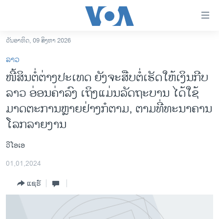
ລິ້ງ
ສຳຫລັບ
ເຂົ້າ
ວັນອາທິດ, 09 ສິງຫາ 2026
ຫາ
ໂຮມເພຈ
ລາວ
ຂ້າມ
ລາວ
ໜີ້ສິນຕໍ່ຕ່າງປະເທດ ຍັງຈະສືບຕໍ່ເຮັດໃຫ້ເງິນກີບ
ຂ້າມ
ອາເມຣິກາ
ລາວ ອ່ອນຄ່າລົງ ເຖິງແມ່ນລັດຖະບານ ໄດ້ໃຊ້
ຂ້າມ
ໄປ
ການເລືອກຕັ້ງ ປະທານາທີບໍດີ ສະຫະລັດ 2024
ມາດຕະການຫຼາຍຢ່າງກໍຕາມ, ຕາມທີ່ທະນາຄານ
ຫາ
ໂລກລາຍງານ
ຂ່າວ​ຈີນ
ຊອກ
ຄົ້ນ
ໂລກ
ວີໂອເອ
ເອເຊຍ
01,01,2024
ອິດສະຫຼະພາບດ້ານການຂ່າວ
ແຊຣ໌
ຊີວິດຊາວລາວ
ຊຸມຊົນຊາວລາວ