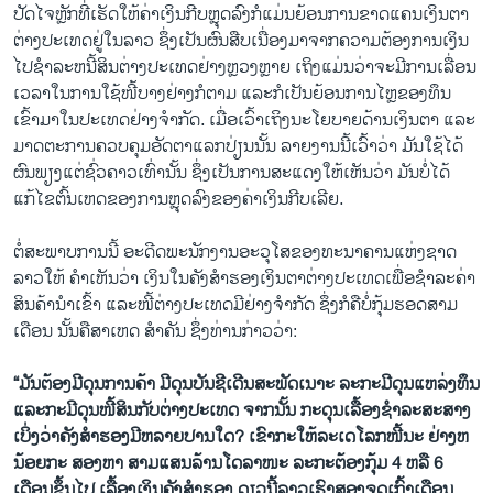
ປັດໄຈຫຼັກທີ່ເຮັດໃຫ້ຄ່າເງິນກີບຫຼຸດລົງກໍແມ່ນຍ້ອນການຂາດແຄນເງິນຕາ
ຕ່າງປະເທດຢູ່ໃນລາວ ຊຶ່ງເປັນຜົນສືບເນື່ອງມາຈາກຄວາມຕ້ອງການເງິນ
ໄປຊໍາລະຫນີ້ສິນຕ່າງປະເທດຢ່າງຫຼວງຫຼາຍ ເຖິງແມ່ນວ່າຈະມີການເລື່ອນ
ເວລາໃນການໃຊ້ໜີ້ບາງຢ່າງກໍຕາມ ແລະກໍເປັນຍ້ອນການໄຫຼຂອງທຶນ
ເຂົ້າມາໃນປະເທດຢ່າງຈໍາກັດ. ເມື່ອເວົ້າເຖິງນະໂຍບາຍດ້ານເງິນຕາ ແລະ
ມາດຕະການຄວບຄຸມອັດຕາແລກປ່ຽນນັ້ນ ລາຍງານນີ້ເວົ້າວ່າ ມັນໃຊ້ໄດ້
ຜົນພຽງແຕ່ຊົ່ວຄາວເທົ່ານັ້ນ ຊຶ່ງເປັນການສະແດງໃຫ້ເຫັນວ່າ ມັນບໍ່ໄດ້
ແກ້ໄຂຕົ້ນເຫດຂອງການຫຼຸດລົງຂອງຄ່າເງິນກີບເລີຍ.
ຕໍ່ສະພາບການນີ້ ອະດີດພະນັກງານອະວຸໂສຂອງທະນາຄານແຫ່ງຊາດ
ລາວໃຫ້ ຄໍາເຫັນວ່າ ເງິນໃນຄັງສໍາຮອງເງິນຕາຕ່າງປະເທດເພື່ອຊໍາລະຄ່າ
ສິນຄ້ານໍາເຂົ້າ ແລະໜີ້ຕ່າງປະເທດມີຢ່າງຈໍາກັດ ຊຶ່ງກໍຄືບໍ່ກຸ້ມຮອດສາມ
ເດືອນ ນັ້ນຄືສາເຫດ ສໍາຄັນ ຊຶ່ງທ່ານກ່າວວ່າ:
“ມັນຕ້ອງມີດຸນການຄ້າ ມີດຸນບັນຊີເດີນສະພັດເນາະ ລະກະມີດຸນແຫລ່ງທຶນ
ແລະກະມີດຸນໜີ້ສິນກັບຕ່າງປະເທດ ຈາກນັ້ນ ກະດຸນເລື້ອງຊໍາລະສະສາງ
ເບິ່ງວ່າຄັງສໍາຮອງມີຫລາຍປານໃດ? ເຂົາກະໃຫ້ລະເດໂລກໜີ້ນະ ຢ່າງຫ
ນ້ອຍກະ ສອງຫາ ສາມແສນລ້ານໂດລາໜະ ລະກະຕ້ອງກຸ້ມ 4 ຫລື 6
ເດືອນຂຶ້ນໄປ ເລື້ອງເງິນຄັງສໍາຮອງ ດຽວນີ້ລາວເຮົາສອງຈຸດເກົ້າເດືອນ