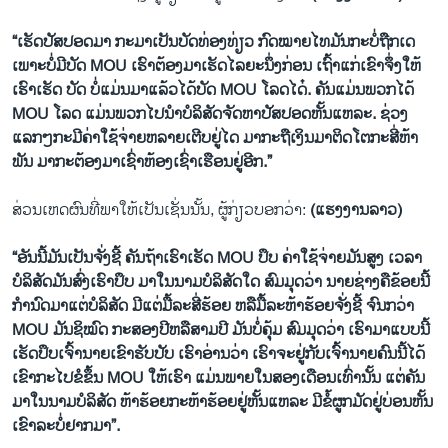
“ເຮັດປັສປອດມາ ກະມາເປັນບັດທ່ອງທ່ຽວ ກົດໝາຍໄທມັນກະບໍ່ຖືກເດ
ເພາະບໍ່ມີບັດ MOU ເຮົາຕ້ອງມາເຮັດໄລຍະນຶ່ງກ່ອນ ເຖົ້າແກ່ເຂົາຈຶ່ງໃຫ້
ເຮົາເຮັດ ບັດ ບໍ່ແມ່ນມາແລ້ວໄດ້ບັດ MOU ໂລດໄດ໋. ຄັນແມ່ນພວກໄດ້
MOU ໂລດ ແມ່ນພວກໄປນໍາບໍລິສັດຈັດຫາປັສປອດຫັ້ນແຫລະ. ຊ່ວງ
ແລກໆກະມີຄ່າໃຊ້ຈ່າຍຫລາຍເຕີບຢູ່ໄດ ມາກະຖືເງິນມາຕິດໂຕກະສີ່ຫ້າ
ພັນ ມາກະຕ້ອງມາເຊົ່າຫ້ອງເຊົ່າເຮືອນຢູ່ອີກ.”
ສ່ວນເຫດຜົນທີ່ພາໃຫ້ເປັນເຊັ່ນນັ້ນ, ຜູ້ກ່ຽວບອກວ່າ:
(ແຮງງານລາວ)
“ອັນນີ້ມັນເປັນຈັ່ງຊີ້ ຄັນຖ້າເຮົາເຮັດ MOU ປຶບ ຄ່າໃຊ້ຈ່າຍມັນສູງ ເວລາ
ບໍລິສັດມັນສົ່ງເຮົາປຶບ ມາໃນນາມບໍລິສັດໃດ ສົມມຸດວ່າ ນາຍຊ່າງຄືຂ້ອຍນີ້
ກໍານົດມາແຕ່ບໍລິສັດ ມີແຕ່ມື້ລະສີ່ຮ້ອຍ ຫລືມື້ລະຫ້າຮ້ອຍຈັ່ງຊີ້ ຈົນກວ່າ
MOU ມັນຊິໝົດ ກະສອງປີຫລືສາມປີ ມັນບໍ່ຄຸ້ມ ສົມມຸດວ່າ ເຮົາມາແບບນີ້
ເຮັດປຶບເຈົ້ານາຍເຂົາຮັບປັບ ເຮົາອ່ານວ່າ ເຮົາຈະຢູ່ກັບເຈົ້ານາຍຄົນນີ້ໄດ້
ເຂົາກະໄປຂໍຂຶ້ນ MOU ໃຫ້ເຮົາ ແມ່ນພາຍໃນສອງເດືອນເທົ່ານັ້ນ ແຕ່ຄັນ
ມາໃນນາມບໍລິສັດ ຫ້າຮ້ອຍກະຫ້າຮ້ອຍຢູ່ຫັ້ນແຫລະ ມີຂໍ້ຜູກມັດຢູ່ບ່ອນຫັ້ນ
ເຂົາລະບໍ່ຢາກມາ”.