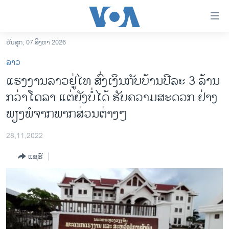
ລິ້ງ
ສຳຫລັບ
ເຂົ້າ
ວັນສຸກ, 07 ສິງຫາ 2026
ຫາ
ໂຮມເພຈ
ລາວ
ຂ້າມ
ລາວ
ແຮງງານລາວຢູ່ໄທ ສົ່ງເງິນກັບບ້ານປີລະ 3 ລ້ານ
ຂ້າມ
ອາເມຣິກາ
ກວ່າໂດລາ ແຕ່ຍັງບໍ່ໄດ້ ຮັບຄວາມສະດວກ ຢ່າງ
ຂ້າມ
ໄປ
ການເລືອກຕັ້ງ ປະທານາທີບໍດີ ສະຫະລັດ 2024
ພຽງພໍຈາກພາກສ່ວນຕ່າງໆ
ຫາ
ຂ່າວ​ຈີນ
ຊອກ
28,11,2022
ຄົ້ນ
ໂລກ
ແຊຣ໌
ເອເຊຍ
ອິດສະຫຼະພາບດ້ານການຂ່າວ
ຊີວິດຊາວລາວ
ຊຸມຊົນຊາວລາວ