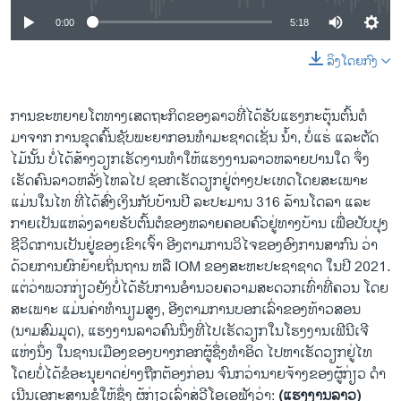
0:00
5:18
ລິງໂດຍກົງ
ການຂະຫຍາຍໂຕທາງເສດຖະກິດຂອງລາວທີ່ໄດ້ຮັບແຮງກະຕຸ້ນຕົ້ນຕໍ
ມາຈາກ ການຂຸດຄົ້ນຊັບພະຍາກອນທໍາມະຊາດເຊັ່ນ ນໍ້າ, ບໍ່ແຮ່ ແລະຕັດ
ໄມ້ນັ້ນ ບໍ່ໄດ້ສ້າງວຽກເຮັດງານທໍາໃຫ້ແຮງງານລາວຫລາຍປານໃດ ຈຶ່ງ
ເຮັດຄົນລາວຫລັ່ງໄຫລໄປ ຊອກເຮັດວຽກຢູ່ຕ່າງປະເທດໂດຍສະເພາະ
ແມ່ນໃນໄທ ທີ່ໄດ້ສົ່ງເງິນກັບບ້ານປີ ລະປະມານ 316 ລ້ານໂດລາ ແລະ
ກາຍເປັນແຫລ່ງລາຍຮັບຕົ້ນຕໍຂອງຫລາຍຄອບຄົວຢູ່ທາງບ້ານ ເພື່ອປັບປຸງ
ຊີວິດການເປັນຢູ່ຂອງເຂົາເຈົ້າ ອີງຕາມການວິໄຈຂອງອົງການສາກົນ ວ່າ
ດ້ວຍການຍົກຍ້າຍຖິ່ນຖານ ຫລື IOM ຂອງສະຫະປະຊາຊາດ ໃນປີ 2021.
ແຕ່ວ່າພວກກ່ຽວຍັງບໍ່ໄດ້ຮັບການອໍານວຍຄວາມສະດວກເທົ່າທີ່ຄວນ ໂດຍ
ສະເພາະ ແມ່ນຄ່າທໍານຽມສູງ, ອີງຕາມການບອກເລົ່າຂອງທ້າວສອນ
(ນາມສົມມຸດ), ແຮງງານລາວຄົນນຶ່ງທີ່ໄປເຮັດວຽກໃນໂຮງງານເຟີນີເຈີ
ແຫ່ງນຶ່ງ ໃນຊານເມືອງຂອງບາງກອກຜູ້ຊຶ່ງທໍາອິດ ໄປຫາເຮັດວຽກຢູ່ໄທ
ໂດຍບໍ່ໄດ້ຂໍອະນຸຍາດຢ່າງຖືກຕ້ອງກ່ອນ ຈົນກວ່ານາຍຈ້າງຂອງຜູ້ກ່ຽວ ດໍາ
ເນີນເອກະສານຂໍໃຫ້ຊຶ່ງ ຜູ້ກ່ຽວເລົ່າສູ່ວີໂອເອຟັງວ່າ:
(ແຮງງານລາວ)