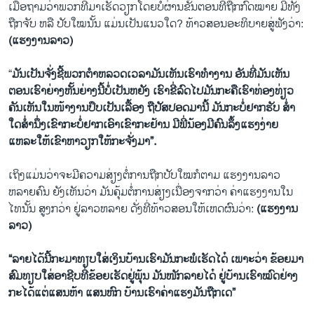
ເມື່ອຖາມວ່າພວກທີ່ມາເຮັດວຽກໂດຍບໍ່ຜ່ານຂັ້ນຕອນທີ່ຖືກກົດໝາຍ ມີທັງ
ຖືກຈັບ ຫລື ປັບໃໝນັ້ນ ແມ່ນເປັນແນວໃດ? ທ້າວສອນອະທິບາຍສູ່ຟັງວ່າ:
(ແຮງງານລາວ)
“
ມັນເປັນຈັ່ງຊີ້ພວກຕໍາຫລວດເວລາມັນເຫັນເຮົາທໍາງານ ອັນທີ່ມັນເຫັນ
ຕອນເຮົາຍ່າງຫັ້ນຍ່າງນີ້ບໍ່ເປັນຫຍັງ ເຮົາຂີ່ລົດໄປມັນກະຄືເຮົາທ່ອງທ່ຽວ
ຄັນເຫັນໃນໜ້າງານປຶບເປັນເລື້ອງ ຖືປັສປອດມານີ້ ມັນກະບໍ່ຢາກຮັບ ສໍ່າ
ໃດສໍ່ານຶ່ງເຂົາກະບໍ່ຢາກເອົາເຂົາກະຢ້ານ ມີພີ່ນ້ອງມີຄົນລຶ້ງແຮງງ່າຍ
ແຫລະໃຫ້ເຂົາຫາວຽກໃຫ້ກະຈັ່ງມາ
”.
ເຖິງແມ່ນວ່າຈະມີຄວາມສ່ຽງຕໍ່ການຖືກປັບໃໝກໍຕາມ ແຮງງານລາວ
ຫລາຍຄົນ ຍັງເຫັນວ່າ ມັນຄຸ້ມຕໍ່ການສ່ຽງເນື່ອງຈາກວ່າ ຄ່າແຮງງານໃນ
ໄທນັ້ນ ສູງກວ່າ ຢູ່ລາວຫລາຍ ດັ່ງທີ່ທ້າວສອນໃຫ້ເຫດຜົນວ່າ:
(ແຮງງານ
ລາວ)
“ລາຍໄດ້ນີ້ກະມາທຽບໃສ່ເງິນບ້ານເຮົາມັນກະພໍເຮັດໄດ໋ ເພາະວ່າ ຂ້ອຍມາ
ສົມທຽບໃສ່ອາຊີບທີ່ຂ້ອຍເຮັດຢູ່ພຸ້ນ ມັນໜັກລາຍໄດ໋ ຢູ່ບ້ານເຮົາໝົດຢ່າງ
ກະໄດ້ແຕ່ແສນຫ້າ ແສນຫົກ ບ້ານເຮົາຄ່າແຮງມັນຖືກເດ”