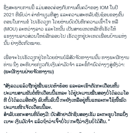
ຊຶ່ງສະພາບການນີ້ ແມ່ນສອດຄ່ອງກັບການຄົ້ນຄວ້າຂອງ IOM ໃນປີ
2021 ທີ່ພົບວ່າ ຄ່າທໍານຽມທີ່ສູງ ແລະຄວາມສະຫລັບຊັບຊ້ອນຂອງຂັ້ນ
ຕອນໃນການຂໍ ໄປເຮັດວຽກ ໂດຍຜ່ານບົດບັນທຶກຄວາມເຂົ້າໃຈ ຫລື
(MOU) ລະຫວ່າງລາວ ແລະໄທນັ້ນ ເປັນສາຍເຫດຫລັກທີ່ເຮັດໃຫ້
ແຮງງານລາວສ່ວນໃຫຍ່ລັກລອບໄປ ເຮັດວຽກຢູ່ປະເທດເພື່ອນບ້ານແຫ່ງ
ນັ້ນ ຢ່າງຜິດກົດໝາຍ.
ເພື່ອຈະໄປເຮັດວຽກຢູ່ໄທໂດຍຜ່ານບໍລິສັດຈັດຫາງານນັ້ນ ທາງພະນັກງານ
ທ່ານ ນຶ່ງ ອະທິບາຍກ່ຽວກັບເງິນຄ່າມັດຈໍາ ແລະຂໍ້ກໍານົດຕ່າງໆສູ່ຟັງວ່າ:
(ພະນັກງານຝ່າຍຈັດຫາງານ)
“ສັງລວມແລ້ວຖືກຢູ່ໝື່ນແປດຫ້າຮ້ອຍ ແລະລະເຂົາຕັດກະເດືອນຫັ້ນ
ປະມານສາມພັນຕໍ່ຫົກເດືອນນີ້ແຫລະ ໄດ້ຢູ່ປະມານໝື່ນສອງບໍ່ໄດ້ລວມໂອ
ທີ ບໍ່ໄດ້ລວມອີ່ຫຍັງ ລົບຫັ້ນລົບນີ້ ກະຍັງເຫລືອຢູ່ຫັ້ນແຫລະກະໃຊ້ໜີ້ໝົດ
ປະມານຫົກເຈັດເດືອນນີ້ລະ.
ສໍາລັບເອກະສານທີ່ຕ້ອງມີ: ບັດສັກຢາວັກຊິນສອງເຂັມ ລະກະຮູບໂຫລນຶ່ງ
ເນາະ ເງິນມັດຈໍາ ແລ້ວຖ້າວ່າເຈົ້າບໍ່ໄປ ກະຖືວ່າເງິນບໍ່ໄດ້ຄືນ. ”