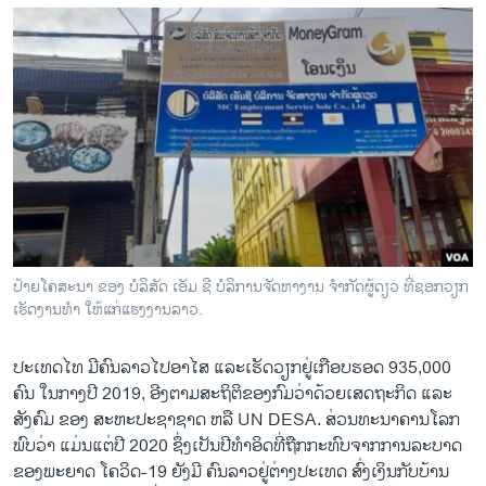
ປ້າຍໂຄສະນາ ຂອງ ບໍລິສັດ ເອັມ ຊີ ບໍລິການຈັດຫາງານ ຈຳກັດຜູ້ດຽວ ທີ່ຊອກວຽກ
ເຮັດງານທຳ ໃຫ້ແກ່ແຮງງານລາວ.
ປະເທດໄທ ມີຄົນລາວໄປອາໄສ ແລະເຮັດວຽກຢູ່ເກືອບຮອດ 935,000
ຄົນ ໃນກາງປີ 2019, ອີງຕາມສະຖິຕິຂອງກົມວ່າດ້ວຍເສດຖະກິດ ແລະ
ສັງຄົມ ຂອງ ສະຫະປະຊາຊາດ ຫລື UN DESA. ສ່ວນທະນາຄານໂລກ
ພົບວ່າ ແມ່ນແຕ່ປີ 2020 ຊຶ່ງເປັນປີທໍາອິດທີ່ຖືກກະທົບຈາກການລະບາດ
ຂອງພະຍາດ ໂຄວິດ-19 ຍັງມີ ຄົນລາວຢູ່ຕ່າງປະເທດ ສົ່ງເງິນກັບບ້ານ