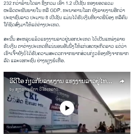
232 ກວ່າລ້ານໂດລາ ຊຶ່ງກວມ ເອົາ 1.2 ເປີເຊັນ ຂອງຍອດລວມ
ຜະລິດຕະພັນພາຍໃນ ຫລື GDP. ທະນາຄານໂລກ ຍັງລາຍງານອີກວ່າ
ປະຊາຊົນລາວ ປະມານ 8 ເປີເຊັນ ແມ່ນໄດ້ຮັບເງິນທີ່ຍາດພີ່ນ້ອງ ຫລືຄົນ
ໃກ້ຊິດສົ່ງມາໃຫ້ແຕ່ຕ່າງປະເທດ.
ສະນັ້ນ ສະຫລຸບແລ້ວແຮງງານລາວຢູ່ນອກປະເທດ ໄດ້ເປັນແຫລ່ງລາຍ
ຮັບເງິນ ຕາຕ່າງປະເທດທີ່ແນ່ນອນອັນນຶ່ງໃຫ້ແກ່ເສດຖະກິດລາວ ແຕ່ວ່າ
ເຂົາເຈົ້າຍັງບໍ່ໄດ້ຮັບຄວາມສະດວກຈາກພາກສ່ວນກ່ຽວຂ້ອງທັງຈາກພາກ
ລັດ ແລະເອກະຊົນ ຢ່າງພຽງພໍເທື່ອ.
ວີດີໂອ ກ່ຽວກັບລາຍງານ ແຮງງານລາວຢູ່ໄທສົ່ງເງິນກັບບ້ານປີລະ 3 ລ້ານກວ່າໂດລາ ແຕ່ຍັງບໍ່ໄດ້ ຮັບຄວາມສະດວກຢ່າງພຽງພໍຈາກພາກສ່ວນຕ່າງໆ
by
ສຽງອາເມຣິກາ ວີໂອເອລາວ
No media source currently available