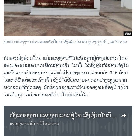
ວິທະຍາສາດ-ເທັກໂນໂລຈີ
ທຸລະກິດ
ພາສາອັງກິດ
ວີດີໂອ
ພະແນກແຮງງານ ແລະສະຫວັດດີການສັງຄົມ ນະຄອນຫຼວງວຽງຈັນ, ສປປ ລາວ
ສຽງ
ຄົນລາວຊຶ່ງສ່ວນໃຫຍ່ ແມ່ນແຮງງານທີ່ໄປເຮັດວຽກຢູ່ຕ່າງປະເທດ ໂດຍ
ລາຍການກະຈາຍສຽງ
ສະເພາະແມ່ນປະເທດເພື່ອນບ້ານເຊັ່ນ ໄທນັ້ນ ໄດ້ສົ່ງເງິນກັບບ້ານທັງໃນ
ຕິດຕາມພວກເຮົາ ທີ່
ລາຍງານ
ລະບົບແບບເປັນທາງການ ແລະບໍ່ເປັນທາງການ ຫລາຍກວ່າ 316 ລ້ານ
ໂດລາຕໍ່ປີ ແຕ່ພວກເຂົາເຈົ້າ ຍັງບໍ່ໄດ້ຮັບຄວາມສະດວກຢ່າງພຽງພໍຈາກ
ພາກສ່ວນທີ່ກ່ຽວຂອງ. ນັກຂ່າວຂອງພວກເຮົາມີລາຍງານເລື້ອງນີ້ ຊຶ່ງໄຊ
ພາສາຕ່າງໆ
ຈະເລີນສຸກ ຈະນຳມາສະເໜີທ່ານໃນອັນດັບຕໍ່ໄປ
ຟັງລາຍງານ ແຮງງານລາວຢູ່ໄທ ສົ່ງເງິນກັບບ້ານ ປີລະ 3 ລ້ານກວ່າໂດລາ ແຕ່ຍັງບໍ່ໄດ້ຮັບຄວາມສະດວກ ຢ່າງພຽງພໍຈາກພາກສ່ວນຕ່າງໆ
by
ສຽງອາເມຣິກາ ວີໂອເອລາວ
No media source currently available