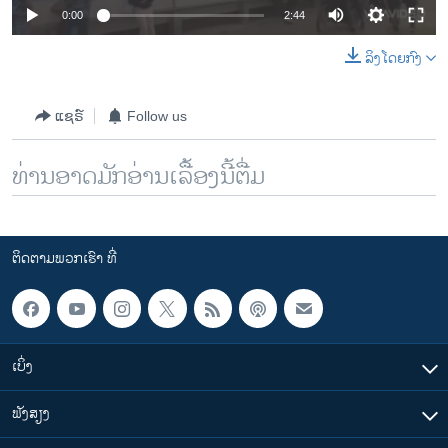
0:00
2:44
ລິງໂດຍກົງ
ແຊຣ໌
Follow us
ທ່ານອາດມັກອ່ານເລື້ອງນີ້ຕື່ມ
ຕິດຕາມພວກເຮົາ ທີ່
ເບິ່ງ
ຟັງສຽງ