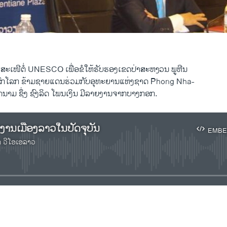
ສະ​ເໜີ​ຕໍ່ UNESCO ເພື່ອ​ຂໍ​ໃຫ້​ຮັບຮອງ​ເຂດ​ປ່າ​ສະ​ຫງວນ ພູ​ຫີນ
ລະ​ດົກ​ໂລກ ຂ້າມ​ຊາຍ​ແດນ​ຮ່ວມ​ກັບ​ອຸ​ທະ​ຍານ​ແຫ່ງ​ຊາດ Phong Nha-
າມ ຊຶ່ງ ຊົງ​ລິດ ໂພນ​ເງິນ ມີ​ລາຍ​ງານ​ຈາກ​ບາງກອກ.
​ງານ​ເມືອງ​ລາວ​ໃນ​ປັດ​ຈຸ​ບັນ
EMBE
າ ວີໂອເອລາວ
No media source currently available
EMBED