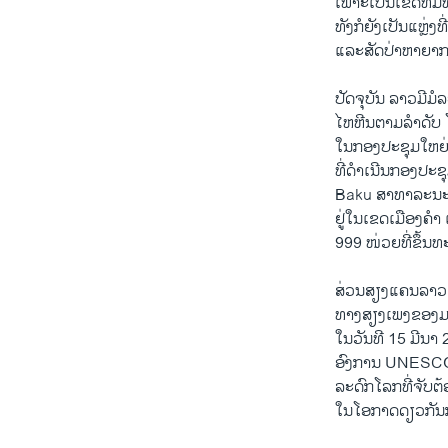
ເພາະ​ເປັນ​ເຂດ​ທີ່​ມ
ທັງ​ກໍ​ຍັງ​ເປັນ​ແຫຼ່ງ​
ແລະ​ສັດ​ປ່າຫາ​ຍາກ​ທ
ປັດ​ຈຸ​ບັນ ລາວ​ມີ​ມ
ໄຫ​ຫີນ​ຕາມ​ລຳ​ດັບ ໂ
​ໃນ​ກອງ​ປະ​ຊຸມ​ໃຫຍ
ທີ່​ດຳ​ເນີນກອງ​ປະ​ຊ
Baku ສາ​ທາ​ລະ​ນະ​ລ
​ຢູ່​ໃນເຂດ​ເມືອງ​ຄຳ
999 ໜ່ວຍ​ທີ່​ຂຶ້ນ​ທ
ສ່ວນ​ສຽງ​ແຄນ​ລາ​ວ ອ
​ທາງ​ສຽງ​ເພງ​ຂອງມ
​ໃນ​ວັນ​ທີ 15 ມີ​ນາ
ອົງ​ການ UNESCO ເພ
​ລະ​ດົກ​ໂລກ​ທີ່​ຈັບ​ຕ
​ໃນ​ໂອ​ກາດ​ດຽວ​ກັນ​ກ