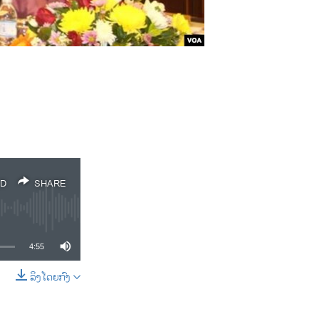
D
SHARE
4:55
ລິງໂດຍກົງ
SHARE