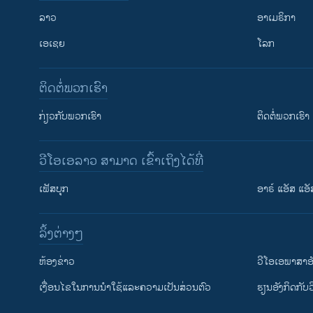
ລາວ
ອາເມຣິກາ
ເອເຊຍ
ໂລກ
ຕິດຕໍ່ພວກເຮົາ
ກ່ຽວກັບພວກເຮົາ
ຕິດຕໍ່ພວກເຮົາ
ວີໂອເອລາວ ສາມາດ ເຂົ້າເຖິງໄດ້ທີ່
ເຟັສບຸກ
ອາຣ໌ ແອັສ ແອັ
​ລິ້ງ​ຕ່າງໆ
ຕິດຕາມພວກເຮົາ ທີ່
​ຫ້ອງ​ຂ່າວ
ວີ​ໂອ​ເອ​ພາ​ສາ​ອ
​ເງື່ອນ​ໄຂ​ໃນ​ການ​ນຳ​ໃຊ້​ແລະຄວາມ​ເປັນ​ສ່​ວນ​ຕົວ
​ຮຽນ​ອັງ​ກິດ​ກັບ​
ພາສາຕ່າງໆ