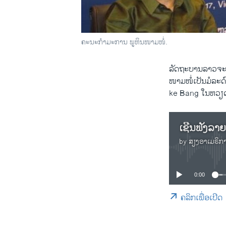
ຄະ​ນະ​ກຳ​ມະ​ການ ພູ​ຫິນ​ໜາມ​ໜໍ່.
ລັດ​ຖະ​ບານ​ລາວ​ຈະ​
​ໜາມ​ໜໍ່​ເປັນ​ມໍ​
ke Bang ໃນ​ຫວຽດ​ນ
ເຊີນ​ຟັງ​ລາຍ
by
ສຽງອາເມຣິກ
0:00
ຄລິກເພື່ອເປີດ