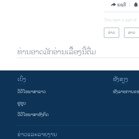
ແຊຣ໌
This item is part of
ຂ່າວ
ລາວ
ທ່ານອາດມັກອ່ານເລື້ອງນີ້ຕື່ມ
ເບິ່ງ
ຟັງສຽງ
ວີດີໂອພາສາລາວ
ຟັງລາຍການຂອງ
ຢູທູບ
ວີດີໂອພາສາອັງກິດ
ຂ່າວແລະລາຍງານ