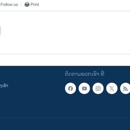
Follow us
Print
ຕິດຕາມພວກເຮົາ ທີ່
ເຮົາ