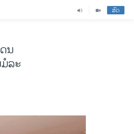
ສົດ
​ແດນ
ໍ​ລະ​