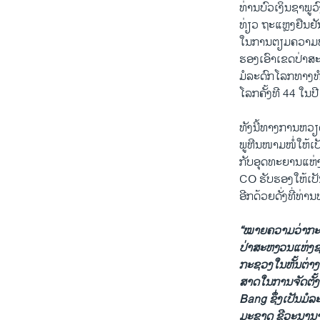
ທ່ານ​ບົວ​ເງິນ​ຊາ​ພ
​ທ່ຽວ ຖະ​ແຫຼງ​ຢືນ​
​ໃນ​ການຕຽມຄວາມພ້ອ
​ຮອງ​ເອົາ​ເຂດ​ປ່າ​ສ
​ມໍ​ລະ​ດົກ​ໂລກ​ທາ
​ໂລກ​ຄັ້ງ​ທີ 44 ໃນ​
ທັງ​ນີ້​ທາງ​ການ​ຫວຽ
ພູ​ຫີນ​ໜາມ​ໜໍ່​ໃຫ້​
​ກັບ​ອຸດ​ທະ​ຍານ​
CO ຮັບ​ຮອງ​ໃຫ້​ເປັນ
ອີກ​ດ້ວຍດັ່ງ​ທີ່​ທ່າ
“ໝາຍ​ຄວາມ​ວ່າ​ກະ​ຊ
ປ່າສະ​ຫງວນ​ແຫ່ງ​ຊາດ​
ກະ​
ຊວງ​ໃນຫັ້ນ​ຕ່າງ​ຈ
ສາດ​ໃນ​ການ​ຈັດ​ຕັ້
Bang ຊຶ່ງ​ເປັນ​ມໍ​ລ
ມະ​ຊາດ
ຊີ​ວະ​ນາ​ນາ