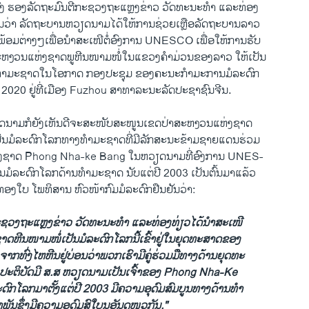
ູ​ວົງ ຮອງ​ລັດ​ຖະ​ມົນ​ຕີ​ກະ​ຊວງ​ຖະ​ແຫຼງ​ຂ່າວ ວັດ​ທະນະ​ທຳ ແລະ​ທ່ອງ
ຢັນ​ວ່າ ລັດ​ຖະ​ບານ​ຫວຽດ​ນາມ​ໄດ້​ໃ​ຫ້​ການ​ຊ່ວຍ​ເຫຼືອລັດ​ຖະ​ບານລາວ
ມ​ຕ່າງໆ​ເພື່ອ​ນຳ​ສ​ະ​ເໜີ​ຕໍ່​ອົງ​ການ UNESCO ເພື່ອ​ໃຫ້​ການ​ຮັບ
ະ​ຫງວນ​ແຫ່ງ​ຊາດ​ພູ​ຫີນ​ໜາມ​ໜໍ່​ໃນ​ແຂວງ​ຄຳ​ມ່ວນ​ຂອງ​ລາ​ວ​ ໃຫ້​ເປັນ
ງທຳ​ມະ​ຊາດໃນ​ໂອ​ກາດ ກອງ​ປະ​ຊຸມ ຂອງ​ຄະ​ນະ​ກຳ​ມະ​ການ​ມໍ​ລະ​ດົກ
ປີ 2020 ຢູ່​ທີ່​ເມືອງ Fuzhou ສາ​ທາ​ລະ​ນະ​ລັດ​ປະ​ຊາ​ຊົນ​ຈີນ.
ດ​ນາມ​ກໍ​ຍັງ​ເຫັນ​ດີ​ຈະ​ສະ​ໜັບ​ສະ​ໜູນ​ເຂດ​ປ່າ​ສະ​ຫງວນ​ແຫ່ງ​ຊ​າດ​
ເປັນ​ມໍ​ລະ​ດົກ​ໂລກ​ທາງທຳ​ມະ​ຊາດທີ່​ມີ​ລັກ​ສະ​ນະ​ຂ້າມ​ຊາຍ​ແດນ​ຮ່ວມ
ແຫ່ງ​ຊ​າດ Phong Nha-ke Bang ໃນ​ຫວຽດນາມ​ທີ່​ອົງ​ການ UNES-
​ມໍ​ລະ​ດົກ​ໂລກດ້ານ​ທຳມະ​ຊາ​ດ ນັບ​ແຕ່​ປີ 2003 ເປັນ​ຕົ້ນ​ມາ​ແລ້ວ​
ນ​ທອງ​ໃບ ໂພ​ທິ​ສານ ຫົວ​ໜ້າ​ກົມ​ມໍ​ລະ​ດົກ​ຢືນ​ຢັນ​ວ່າ:
ວງ​ຖະ​ແຫຼງ​ຂ່າວ ວັ​ດ​ທະ​ນະ​ທຳ ແລະ​ທ່ອງ​ທ່ຽວໄດ້​ນຳ​ສະ​ເໜີ​
ຫີນ​ໜາມ​ໜໍ່​ເປັນ​ມໍ​ລະ​ດົກ​ໂລກ​ນີ້​ເຂົ້າ​ຢູ່​ໃນ​ຍຸດ​ທະ​ສາດ​ຂອງ​
າກທົ່ງໄຫ​ຫີນ​ຢູ່​ບ່ອນ​ວ່າ​ພວກ​ເຮົາ​ມີ​ຄູ່​ຮ່ວມ​ມື​ທາງ​ດ້ານ​ຍຸດ​ທະ​
ງ​ປະ​ຕິ​ບັດ​ມີ ສ.ສ ຫວຽດ​ນາມ​ເປັນ​ເຈົ້າ​ຂອງ Phong Nha-Ke
ະ​ດົກ​ໂລກມ​າຕັ້ງ​ແຕ່​ປີ 2003 ມີ​ຄວາມ​ອຸ​ດົມ​ສົມ​ບູນ​ທາງ​ດ້ານທຳ​
​ພັນຊຶ່ງ​ມີ​ຄວາ​ມ​ອຸ​ດົມ​ສົ​ໃບູນ​ອັນ​ດ​ໜວ​ກັນ."