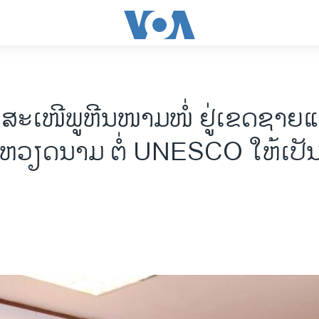
ະ​ເໜີພູຫີນ​ໜາມ​ໜໍ່ ​ຢູ່​​ເຂດຊາຍ
ບຫວຽດ​ນາມ ຕໍ່ UNESCO ​ໃຫ້​ເປັນ​ມ