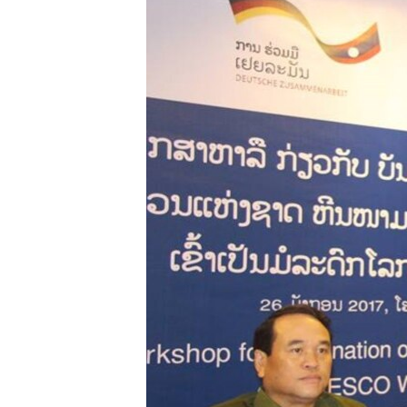
ວິທະຍາສາດ-ເທັກໂນໂລຈີ
ທຸລະກິດ
ພາສາອັງກິດ
ວີດີໂອ
ສຽງ
ລາຍການກະຈາຍສຽງ
ລາຍງານ