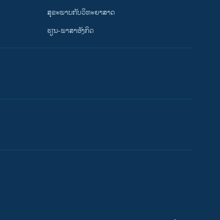
ສຸຂະພາບກັບວິທະຍາສາດ
ຮຽນ-ພາສາອັງກິດ