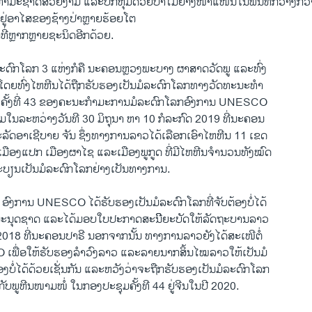
ີທຳ​ມະ​ຊາດ​ສວຍ​ງາມ ແລະ​ປົກ​ຫຸ້​ມ​ດ້ວຍ​ປ່າ​ໄມ້​ຢ່າງ​ໜາ​ແໜ້ນ​ໃນ​ພື້ນ​ທີ່ກວ້າງ
ທີ່​ຢູ່​ອາ​ໄສ​ຂອງ​ຊ້າງ​ປ່າ​ຫຼາຍ​ຮ້ອຍ​ໂຕ
ີ່​ຫຼາກ​ຫຼາຍ​ຊະ​ນິດອີກ​ດ້ວຍ.
ໍ​ລະ​ດົກ​ໂລກ 3 ແຫ່ງກໍ​ຄື ​ນະ​ຄອນ​ຫຼວງ​ພະ​ບາງ ຜາ​ສາດ​ວັດ​ພູ ແລະ​ທົ່ງ
ດຍ​ທົ່ງ​ໄຫ​ຫີນ​ໄດ້​ຖືກ​ຮັບ​ຮອງ​ເປັນ​ມໍ​ລະ​ດົກ​ໂລກ​ທາງ​ວັດ​ທະ​ນະທຳ
່​ຄັ້ງ​ທີ່ 43 ຂອງ​ຄະ​ນະ​ກຳ​ມະ​ການ​ມໍ​ລະ​ດົກ​ໂລກ​ອົງ​ການ UNESCO
ຸມ​ໃນ​ລະ​ຫວ່າງວັນ​ທີ 30 ມິ​ຖຸ​ນາ ຫາ 10 ກໍ​ລະ​ກົດ​ 2019 ທີ່ນະ​ຄອນ
ັດ​ອາເຊີ​ບາ​ຍ ຈັນ ຊຶ່ງ​ທາງ​ການ​ລາວ​ໄດ້​ເລືອກ​ເອົາໄຫ​ຫີນ 11 ເຂດ
 ເມືອງ​ແປກ ເມືອງ​ຜາ​ໄຊ ແລະ​ເມືອງ​ພູ​ກູດ ທີ່​ມີ​ໄຫ​ຫີນ​ຈຳ​ນວນ​ທັງ​ໝົດ
ະ​ບ​ຽນ​ເປັນ​ມໍ​ລະ​ດົກ​ໂລກ​ຢ່າງ​ເປັນ​ທາງ​ການ.
ົງ​ການ UNESCO ໄດ້​ຮັບ​ຮອງ​ເປັນ​ມໍ​ລະ​ດົກ​ໂລກ​ທີ່​ຈັບ​ຕ້ອງ​ບໍ່​ໄດ້
ະ​ນຸດ​ຊາດ ແລະ​ໄດ້​ມອບ​ໃບ​ປະ​ກາດສະ​ນີິຍະ​ບັດໃຫ້​ລັດ​ຖະ​ບານ​ລາວ
 2018 ທີ່​ນະ​ຄອນ​ປາ​ຣີ ນອກ​ຈາກ​ນັ້ນ ທາງ​ການ​ລາວ​ຍັງ​ໄດ້​ສະ​ເໜີ​ຕໍ່​
ື່ອ​ໃຫ້​ຮັບ​ຮອງ​ລຳ​ວົງ​ລາວ ແລະ​ລາຍ​ນາກສິ້ນໄໝ​ລາວ​ໃຫ້​ເປັນ​ມໍ
້ອງ​ບໍ່​ໄດ້​ດ້ວຍ​ເຊັ່ນ​ກັນ ແລ​ະ​ຫວັງ​ວ່າຈະ​ຖືກ​ຮັບ​ຮອງ​ເປັນ​ມໍ​ລະ​ດົກ​ໂລກ
ັບ​ພູ​ຫີນ​ໜາມ​ໜໍ່ ​ໃນ​ກອງ​ປະ​ຊຸມ​ຄັ້ງ​ທີ 44 ຢູ່​ຈີນ​ໃນ​ປີ 2020.