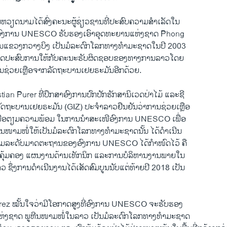
​ຫວຽດ​ນາມ​ໄດ້​ສົ່ງ​ຄະ​ນະ​ຜູ້ຊ່ຽວ​ຊານທີ່​ປະ​ສົບ​ຄວາມ​ສຳ​ເລັດ​ໃນ​
​ອົງ​ການ UNESCO ​ຮັບ​ຮອງ​ເອົາ​ອຸດ​ທະ​ຍານ​ແຫ່ງ​ຊາດ Phong
ຂວງ​ກ​ວາງບິງ ເປັນ​ມໍ​ລະ​ດົກ​ໂລກ​ທາງ​ທຳມະ​ຊາດ​ໃນ​ປີ 2003
ທອດ​ປະ​ສົບ​ການ​ໃຫ້​ກັບ​ຄະ​ນ​ະ​ຮັບ​ຜິດ​ຊອບ​ຂອງ​ທາງ​ການ​ລາວ​ໂດຍ​
ການ​ຊ່ວຍ​ເຫຼືອ​ຈາກ​ລັດ​ຖະ​ບານ​ເຢຍ​ຣະ​ມັນ​ອີກ​ດ້ວຍ.
an Purer ທີ່​ປຶກ​ສາ​ອົງ​ການ​ປົກ​ປັກ​ຮັ​ກ​ສານິ​ເວດ​ປ່າ​ໄມ້ ແລະ​ຊີ​
ັດ​ຖະ​ບານ​ເຢຍ​ຣະ​ມັນ (GIZ) ປະ​ຈຳ​ລາວ​ຢືນ​ຢັນ​ວ່າ​ການ​ຊ່ວຍ​ເຫຼືອ
ພື່ອ​ຕຽມ​ຄວາມ​ພ້​ອ​ມ ​ໃນ​ການ​ນຳ​ສະ​ເໜີອົງ​ການ UNESCO ເພື່ອ​
ຫີນ​ໜາມ​ໜໍ່​ໃຫ້​ເປັນ​ມໍ​ລະ​ດົກ​ໂລກ​ທາງ​ທຳ​ມະ​ຊາດ​ນັ້ນ ​ໄດ້​ດຳ​ເນີນ​
ມ​ລະ​ດັບ​ມາດ​ຕະ​ຖານຂອງ​ອົງ​ການ UNESCO ໄດ້​ກຳ​ໜົດ​ໄວ້ ​ຄື​
ຸ້ມ​ຄອງ ​ແຜນ​ງານ​ດ້ານ​ເທັກ​ນິກ ແລະ​ການ​ບໍ​ລິ​ຫານ​ງານ​ພາຍ​ໃນ​
າວ ຊຶ່ງ​ການ​ດຳ​ເນີນ​ງານ​ໄດ້​ເສັດ​ສົມ​ບູນ​ນັບ​ແຕ່ທ້າຍປີ 2018 ເປັນ
z ໝັ້ນ​ໃຈ​ວ່າ​ມີ​ໂອ​ກາດ​ສູງ​ທີ່​ອົງ​ການ UNESCO ຈະ​ຮັບ​ຮອງ​
່ງ​ຊາດ ພູ​ຫີນ​ໜາມ​ໜໍ່​ໃນ​ລາວ ​ເປັນມໍ​ລະ​ດົກ​ໂລກ​ທາງ​ທຳ​ມະ​ຊາດ