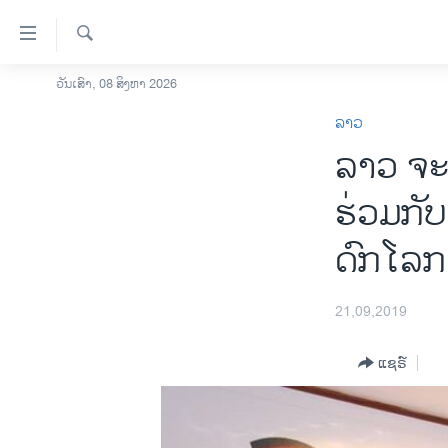
ລິ້ງ
ສຳຫລັບ
ເຂົ້າ
ຄົ້ນຫາ
ວັນເສົາ, 08 ສິງຫາ 2026
ໂຮມເພຈ
ຫາ
ລາວ
ລາວ
ຂ້າມ
ລາວ ຈະສ
ຂ້າມ
ອາເມຣິກາ
ຂ້າມ
ການເລືອກຕັ້ງ ປະທານາທີບໍດີ ສະຫະລັດ
ຮ່ວມ​ກັ
ໄປ
2024
ຫາ
ດົກ​ໂລກ
ຂ່າວ​ຈີນ
ຊອກ
ຄົ້ນ
ໂລກ
21,09,2019
ເອເຊຍ
ອິດສະຫຼະພາບດ້ານການຂ່າວ
ແຊຣ໌
ຊີວິດຊາວລາວ
ຊຸມຊົນຊາວລາວ