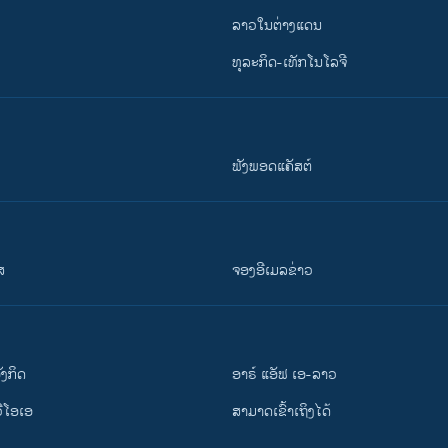
ລາວໃນຕ່າງແດນ
ທຸລະກິດ-ເທັກໂນໂລຈີ
ຟັງພອດແຄັສຕ໌
ສ
ຈອງອີເມລຂ່າວ
ັງ​ກິດ
ອາຣ໌ ແອັຟ ເອ-ລາວ
ວີ​ໂອ​ເອ
ສາມາດເຂົ້າເຖິງໄດ້