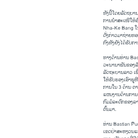
ທັງ​ນີ້ໂດຍ​ລັດ​ຖ​ບານ
ການ​ນຳ​ສະ​ເໜີ​ໃຫ້
Nha-Ke Bang ໃນ​ແ
ດັ່ງ​ກ່າວມ​າ​ຖ່າຍ​
ກົງທັງ​ຍັງ​ໄດ້​ຮັບ​
ທາງ​ດ້າ​ນ​ທ່ານ Basti
ວະ​ນາ​ນາ​ພັນ​ຂອງ​ລ
​ລັດ​ຖະ​ບານ​ລາວ​ ເ
ໃຫ້​ຮັບ​ຮອງ​ເອົາ​ພູ​
ການ​ໃນ 3 ດ້ານ ​ຕາ
ແຜນ​ງານ​ດ້ານ​ການ​ຄ
ກົມ​ມໍ​ລະ​ດົກ​ຂອງ​ລ
​ຕົ້ນ​ມາ.
ທ່ານ Bastian Pure
ເຂດ​ປ່າ​ສະ​ຫງວນ​ແຫ