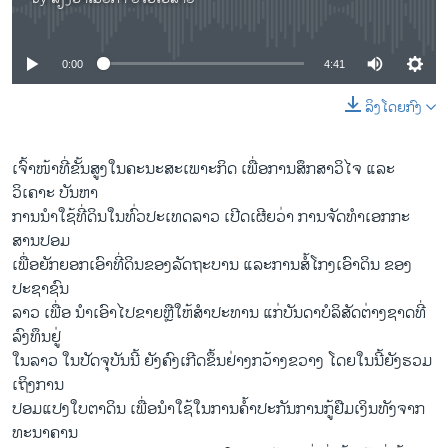
No media source currently available
0:00
4:41
ລິງໂດຍກົງ
ເຈົ້າໜ້າທີ່ຂັ້ນສູງໃນຄະນະສະເພາະກິດ ເພື່ອການສຶກສາວິໄຈ ແລະ
ວິເຄາະ ບັນຫາ
ການນຳໃຊ້ທີ່ດິນໃນທົ່ວປະເທດລາວ ເປີດເຜີຍວ່າ ການຈັດທຳເອກກະ
ສານປອມ
ເພື່ອຍັກຍອກເອົາທີ່ດິນຂອງລັດຖະບານ ແລະການສໍ້ໂກງເອົາດິນ ຂອງ
ປະຊາຊົນ
ລາວ ເພື່ອ ນຳເອົາໄປຂາຍຫຼືໃຫ້ສຳປະທານ ແກ່ບັນດາບໍລິສັດຕ່າງຊາດທີ່
ລົງທຶນຢູ່
ໃນລາວ ໃນປັດຈຸບັນນີ້ ຍັງຄົງເກີດຂຶ້ນຢ່າງກວ້າງຂວາງ ໂດຍໃນນີ້ຍັງຮວມ
ເຖິງການ
ປອມແປງໃບຕາດິນ ເພື່ອນຳໃຊ້ໃນການຄ້ຳປະກັນການກູ້ຢືມເງິນທັງຈາກ
ທະນາຄານ