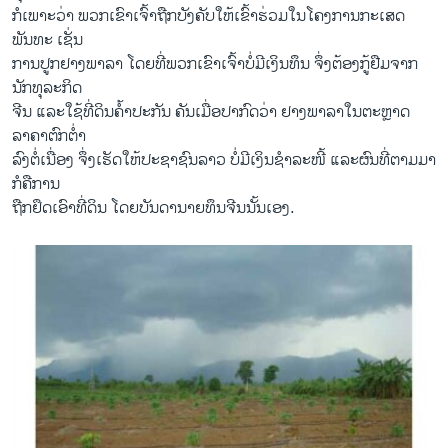
ກໍເພາະວ່າ ພວກເຂົາເຈົ້າຖືກບັງຄັບໃຫ້ເຂົ້າຮ່ວມໃນໂຄງການກະເສດ
ພັນທະ ເຊັ່ນ
ການປູກຢາງພາລາ ໂດຍທີ່ພວກເຂົາເຈົ້າບໍ່ມີເງິນທຶນ ຈຶ່ງຕ້ອງກູ້ຢືມຈາກ
ນັກທຸລະກິດ
ຈີນ ແລະໃຊ້ທີ່ດິນຄ້ຳປະກັນ ຄັນເມື່ອປາກົດວ່າ ຢາງພາລາໃນຕະຫຼາດ
ລາຄາຕົກຕ່ຳ
ລົງຕໍ່ເນື່ອງ ຈຶ່ງເຮັດໃຫ້ປະຊາຊົນລາວ ບໍ່ມີເງິນຊຳລະໜີ້ ແລະຜົນທີ່ຕາມມາ
ກໍຄືການ
ຖືກຢຶດເອົາທີ່ດິນ ໂດຍບັນດານາຍທຶນຈີນນັ້ນເອງ.