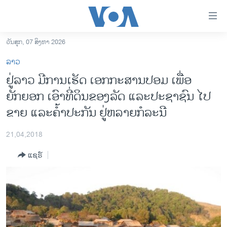
ລິ້ງ
ສຳຫລັບ
ເຂົ້າ
ວັນສຸກ, 07 ສິງຫາ 2026
ຫາ
ໂຮມເພຈ
ລາວ
ຂ້າມ
ລາວ
ຢູ່ລາວ ມີການເຮັດ ເອກກະສານປອມ ເພື່ອ
ຂ້າມ
ອາເມຣິກາ
ຍັກຍອກ ເອົາທີ່ດິນຂອງລັດ ແລະປະຊາຊົນ ໄປ
ຂ້າມ
ໄປ
ການເລືອກຕັ້ງ ປະທານາທີບໍດີ ສະຫະລັດ 2024
ຂາຍ ແລະຄ້ຳປະກັນ ຢູ່ຫລາຍກໍລະນີ
ຫາ
ຂ່າວ​ຈີນ
ຊອກ
21,04,2018
ຄົ້ນ
ໂລກ
ແຊຣ໌
ເອເຊຍ
ອິດສະຫຼະພາບດ້ານການຂ່າວ
ຊີວິດຊາວລາວ
ຊຸມຊົນຊາວລາວ