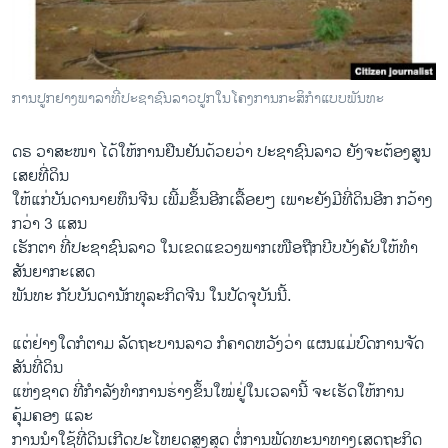
ການປູກຢາງພາລາທີ່ປະຊາຊົນລາວປູກໃນໂຄງການກະສິກໍາແບບພັນທະ
ດຣ ວາສະໜາ ໄດ້ໃຫ້ການຢືນຢັນດ້ວຍວ່າ ປະຊາຊົນລາວ ຍັງຈະຕ້ອງສູນ
ເສຍທີ່ດິນ
ໃຫ້ແກ່ບັນດານາຍທຶນຈີນ ເພີ້ມຂຶ້ນອີກເລື້ອຍໆ ເພາະຍັງມີທີ່ດິນອີກ ກວ້າງ
ກວ່າ 3 ແສນ
ເຮັກຕາ ທີ່ປະຊາຊົນລາວ ໃນເຂດແຂວງພາກເໜືອຖືກບີບບັງຄັບໃຫ້ທຳ
ສັນຍາກະເສດ
ພັນທະ ກັບບັນດານັກທຸລະກິດຈີນ ໃນປັດຈຸບັນນີ້.
ແຕ່ຢ່າງໃດກໍຕາມ ລັດຖະບານລາວ ກໍຄາດຫວັງວ່າ ແຜນແມ່ບົດການຈັດ
ສັນທີ່ດິນ
ແຫ່ງຊາດ ທີ່ກຳລັງທຳການຮ່າງຂຶ້ນໃໝ່ຢູ່ໃນເວລານີ້ ຈະເຮັດໃຫ້ການ
ຄຸ້ມຄອງ ແລະ
ການນຳໃຊ້ທີ່ດິນເກີດປະໂຫຍດສູງສຸດ ຕໍ່ການພັດທະນາທາງເສດຖະກິດ