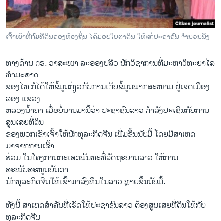
ເຈົ້າໜ້າທີ່ກົມທີ່ດິນຂອງທ້ອງຖິ່ນ ໄດ້ມອບໃບຕາດິນ ໃຫ້ແກ່ປະຊາຊົນ ຈຳນວນນຶ່ງ
ທາງດ້ານ ດຣ. ວາສະໜາ ລະອອງປລີວ ນັກວິຊາການທີ່ມະຫາວິທະຍາໄລ
ທຳມະສາດ
ຂອງໄທ ກໍໄດ້ໃຫ້ຂໍ້ມູນກ່ຽວກັບການເກັບຂໍ້ມູນພາກສະໜາມ ຢູ່ເຂດເມືອງ
ລອງ ແຂວງ
ຫລວງນ້ຳທາ ເມື່ອບໍ່ນານມານີ້ວ່າ ປະຊາຊົນລາວ ກຳລັງປະເຊີນກັບການ
ສູນເສຍທີ່ດິນ
ຂອງພວກເຂົາເຈົ້າໃຫ້ນັກທຸລະກິດຈີນ ເພີ່ມຂຶ້ນນັບມື້ ໂດຍມີສາເຫດ
ມາຈາກການເຂົ້າ
ຮ່ວມ ໃນໂຄງການກະເສດພັນທະທີ່ລັດຖະບານລາວ ໃຫ້ການ
ສະໜັບສະໜູນບັນດາ
ນັກທຸລະກິດຈີນໃຫ້ເຂົ້າມາລົງທຶນໃນລາວ ຫຼາຍຂຶ້ນນັບມື້.
ທັງນີ້ ສາເຫດສຳຄັນທີ່ເຮັດໃຫ້ປະຊາຊົນລາວ ຕ້ອງສູນເສຍທີ່ດິນໃຫ້ກັບ
ທຸລະກິດຈີນ