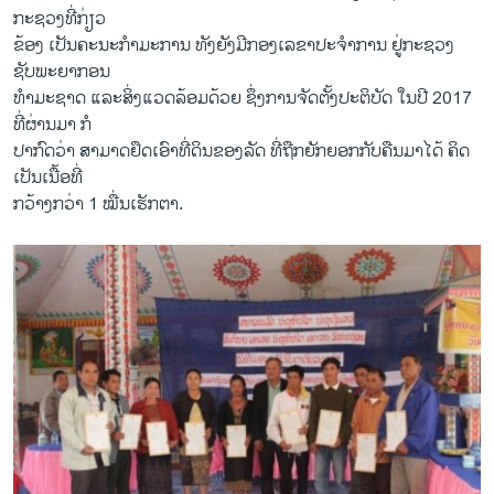
ກະຊວງທີ່ກ່ຽວ
ຂ້ອງ ເປັນຄະນະກຳມະການ ທັງຍັງມີກອງເລຂາປະຈຳການ ຢູ່ກະຊວງ
ຊັບພະຍາກອນ
ທຳມະຊາດ ແລະສິ່ງແວດລ້ອມດ້ວຍ ຊຶ່ງການຈັດຕັ້ງປະຕິບັດ ໃນປີ 2017
ທີ່ຜ່ານມາ ກໍ
ປາກົດວ່າ ສາມາດຢຶດເອົາທີ່ດິນຂອງລັດ ທີ່ຖືກຍັກຍອກກັບຄືນມາໄດ້ ຄິດ
ເປັນເນື້ອທີ່
ກວ້າງກວ່າ 1 ໝື່ນເຮັກຕາ.