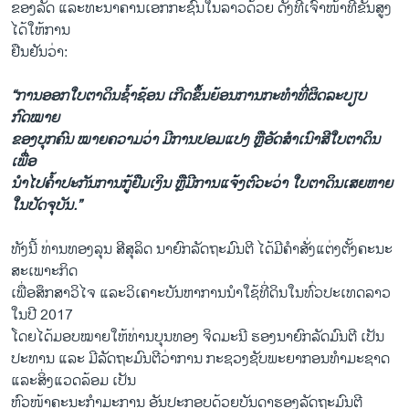
ຂອງລັດ ແລະທະນາຄານເອກກະຊົນໃນລາວດ້ວຍ ດັ່ງທີ່ເຈົ້າໜ້າທີ່ຂັ້ນສູງ
ໄດ້ໃຫ້ການ
ຢືນຢັນວ່າ:
“ການອອກໃບຕາດິນຊ້ຳຊ້ອນ ເກີດຂຶ້ນຍ້ອນການກະທຳທີ່ຜິດລະບຽບ
ກົດໝາຍ
ຂອງບຸກຄົນ ໝາຍຄວາມວ່າ ມີການປອມແປງ ຫຼືອັດສຳເນົາສີໃບຕາດິນ
ເພື່ອ
ນຳໄປຄ້ຳປະກັນການກູ້ຢືມເງິນ ຫຼືມີການແຈ້ງຕົວະວ່າ ໃບຕາດິນເສຍຫາຍ
ໃນປັດຈຸບັນ.”
ທັງນີ້ ທ່ານທອງລຸນ ສີສຸລິດ ນາຍົກລັດຖະມົນຕີ ໄດ້ມີຄຳສັ່ງແຕ່ງຕັ້ງຄະນະ
ສະເພາະກິດ
ເພື່ອສຶກສາວິໄຈ ແລະວິເຄາະບັນຫາການນຳໃຊ້ທີ່ດິນໃນທົ່ວປະເທດລາວ
ໃນປີ 2017
ໂດຍໄດ້ມອບໝາຍໃຫ້ທ່ານບຸນທອງ ຈິດມະນີ ຮອງນາຍົກລັດມົນຕີ ເປັນ
ປະທານ ແລະ ມີລັດຖະມົນຕີວ່າການ ກະຊວງຊັບພະຍາກອນທຳມະຊາດ
ແລະສິ່ງແວດລ້ອມ ເປັນ
ຫົວໜ້າຄະນະກຳມະການ ອັນປະກອບດ້ວຍບັນດາຮອງລັດຖະມົນຕີ