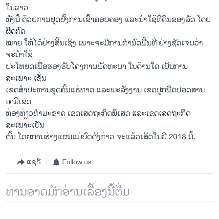
ໃນລາວ
ທັງນີ້ ດ້ວຍການຢຸດຢັ້ງການເຂົ້າຄອບຄອງ ແລະນຳໃຊ້ທີ່ດິນຂອງລັດ ໂດຍ
ຜິດກົດ
ໝາຍ ໃຫ້ໄດ້ຢ່າງສິ້ນເຊິງ ເພາະຈະມີການກຳນົດພື້ນທີ່ ຢ່າງຊັດເຈນວ່າ
ຈະນຳໃຊ້
ປະໂຫຍດເພື່ອຮອງຮັບໂຄງການພັດທະນາ ໃນດ້ານໃດ ເປັນການ
ສະເພາະ ເຊັ່ນ
ເຂດສຳປະທານຂຸດຄົ້ນແຮ່ທາດ ແລະພະລັງງານ ເຂດປູກພືດປອດສານ
ເຄມີເຂດ
ທ່ອງທ່ຽວທຳມະຊາດ ເຂດເສດຖະກິດພິເສດ ແລະເຂດເສດຖະກິດ
ສະເພາະເປັນ
ຕົ້ນ ໂດຍການຮ່າງແຜນແມ່ບົດດັ່ງກ່າວ ຈະແລ້ວເສັດໃນປີ 2018 ນີ້.
ແຊຣ໌
Follow us
ທ່ານອາດມັກອ່ານເລື້ອງນີ້ຕື່ມ