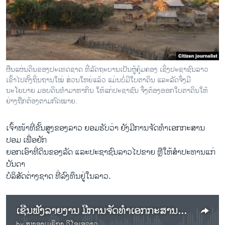
ວິທະຍາສາດ-ເທັກໂນໂລຈີ
ທຸລະກິດ
ພາສາອັງກິດ
ວີດີໂອ
ຜືນແຜ່ນດິນຂອງປະເທດຊາດ ທີ່ລັດຖະບານເປັນຜູ້ຄຸ້ມຄອງ ເຊິ່ງປະຊາຊົນລາວ
ສຽງ
ເຂົ້າໄປຕັ້ງຖິ່ນຖານໃໝ່ ສ່ວນໃຫຍ່ແລ້ວ ແມ່ນບໍ່ມີໃບຕາດິນ ແລະລັດຈຶ່ງມີ
ນະໂຍບາຍ ມອບດິນທຳມາຫາກິນ ໃຫ້ແກ່ປະຊາຊົນ ຈຶ່ງຕ້ອງອອກໃບຕາດິນໃຫ້
ລາຍການກະຈາຍສຽງ
ຢ່າງຖືກຕ້ອງຕາມກົດໝາຍ.
ຕິດຕາມພວກເຮົາ ທີ່
ລາຍງານ
ເຈົ້າໜ້າທີ່ຂັ້ນສູງຂອງລາວ ຍອມຮັບວ່າ ຍັງມີການຈັດທຳເອກກະສານ
ປອມ ເພື່ອຍັກ
ຍອກເອົາທີ່ດິນຂອງລັດ ແລະປະຊາຊົນລາວໄປຂາຍ ຫຼືໃຫ້ສຳປະທານແກ່
ພາສາຕ່າງໆ
ບັນດາ
ບໍລິສັດຕ່າງຊາດ ທີ່ລົງທຶນຢູ່ໃນລາວ.
ເຊີນຟັງລາຍງານ ມີການຈັດທຳເອກກະສານປອມ ເພື່ອຍັກຍອກ ເອົາທີ່ດິນຂອງລັດ ແລະປະຊາຊົນລາວ ໄປຂາຍ ແລະຄ້ຳປະກັນ
by
ສຽງອາເມຣິກາ ວີໂອເອລາວ