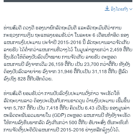
ລິງໂດຍກົງ
ທ່ານສົມດີ ດວງດີ ຮອງນາຍົກລັດຖະມົນຕີ ແລະລັດຖະມົນຕີວ່າການ
ກະຊວງການເງິນ ຖະແຫລງຍອມຮັບວ່າ ໃນລະຍະ 6 ເດືອນທຳອິດ ຂອງ
ແຜນການງົບປະມານ ປະຈຳປີ 2015-2016 ນີ້ ລັດຖະບານລາວຈັດເກັບ
ລາຍຮັບ ໄດ້ຕ່ຳກວ່າແຜນການທີ່ວາງໄວ້ ໃນມູນຄ່າຫຼາຍກວ່າ 2,459 ຕື້ກີບ
ຊຶ່ງເຮັດໃຫ້ຕ້ອງປັບລົດເປົ້າໝາຍ ການຈັດເກັບ ລາຍຮັບ ຕະຫຼອດ
ແຜນການປີ ລົງຈາກເດີມ 26,159 ຕື້ກີບ ເປັນ 23,700 ກວ່າຕື້ກີບ ທັງຍັງ
ຕ້ອງປັບລົດລາຍຈ່າຍ ລົງຈາກ 31,946 ຕື້ກີບເປັນ 31,118 ຕື້ກີບ ຫຼືລົດ
ລົງເຖິງ 828 ຕື້ກີບອີກດ້ວຍ.
ທ່ານສົມດີ ຍອມຮັບວ່າ ການປັບລົດງົບປະມານດັ່ງກ່າວ ຈະເຮັດໃຫ້
ລັດຖະບານລາວ ຕ້ອງປະເຊີນກັບການຂາດດຸນ ດ້ານງົບປະມານ ເພີ້ມຂຶ້ນ
ຈາກ 5,787 ຕື້ກີບ ເປັນ 7,418 ຕື້ກີບ ຄິດເປັນ 6.43 ເປີເຊັນ ຂອງມູນຄ່າ
ຜະລິດຕະພັນລວມພາຍໃນ (GDP) ຕະຫຼອດ ແຜນການປີ ທັງຍັງຈະເຮັດ
ໃຫ້ການລົງທຶນພາກລັດ ລົງເກີນກວ່າ 500 ຕື້ກີບ ອັນຈະສົ່ງ ຜົນກະທົບກໍ່
ການຈັດຕັ້ງປະຕິບັດແຜນການປີ 2015-2016 ຢ່າງຫລີກລ້ຽງບໍ່ໄດ້.