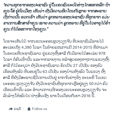
“ຄວາມທຸກຍາກຂອງປະຊາຊົນ ຢູ່ໃນເຂດຊົນນະບົດຫ່າງໄກສອກຫລີກ ຖ້າ
ທຽບໃສ່ ຢູ່ຕົວເມືອງ ເຫັນວ່າ ຍັງມີຄວາມຜິດໂຕນກັນຫຼາຍ ຈາກສະພາບ
ດັ່ງກ່າວນັ້ນ ພວກເຮົາ ເຫັນວ່າ ລູກຫລານຂອງປະຊາຊົນ ທີ່ທຸກຍາກ ແມ່ນ
ຂາດການສຶກສາຮ່ຳຮຽນ ໝາຍ ຄວາມວ່າ ລູກຫລານ ທີ່ຢູ່ໃນໄວອາຍຸໄດ້ຮ່ຳ
ຮຽນ ກໍໄດ້ອອກຈາກໂຮງຮຽນ.”
ໂດຍຈະເຫັນໄດ້ ຈາກເຂດນະຄອນຫຼວງວຽງຈັນ ທີ່ປະຊາຊົນມີລາຍໄດ້
ສະເລ່ຍເຖິງ 4,390 ໂດລາ ໃນທ້າຍແຜນການປີ 2014-2015 ທີ່ຜ່ານມາ
ໃນຂະນະທີ່ປະຊາຊົນລາວ ຢູ່ແຂວງຜົ້ງສາລີ ກັບມີລາຍໄດ້ສະເລ່ຍ 978
ໂດລາ ຕໍ່ຄົນເທົ່ານັ້ນ ແລະຈາກລາຍງານ ຫລ້າສຸດຂອງທາງການແຂວງຜົ້ງ
ສາລີ ກໍໄດ້ລະບຸວ່າ ຍັງມີປະຊາຊົນລາວ ຄິດເປັນ 27 ເປີເຊັນ ຂອງຄົວ
ເຮືອນທັງໝົດ ທີ່ນອນຢູ່ໃນ 63 ເປີເຊັນ ຂອງບ້ານທັງໝົດ ໃນແຂວງ ຜົ້ງ
ສາລີ ທີ່ຍັງມີສະພາບຊີວິດການເປັນຢູ່ ຍາກຈົນຢ່າງຍິ່ງ ຂະນະທີ່ ໃນເຂດ
ນະຄອນ ຫຼວງວຽງຈັນ ຍັງມີປະຊາຊົນທີ່ທຸກຍາກເຫຼືອຢູ່ພຽງ 50 ກວ່າ ຄົວ
ເຮືອນເທົ່ານັ້ນ ແລະ ອຳນາດການປົກຄອງເຂດນະຄອນຫຼວງວຽງຈັນ ຈະ
ລົບລ້າງໃຫ້ໝົດໄປ ຢ່າງສິ້ນເຊີງ ພາຍໃນເດືອນກັນຍາ 2016 ນີ້.
ແຊຣ໌
Follow us