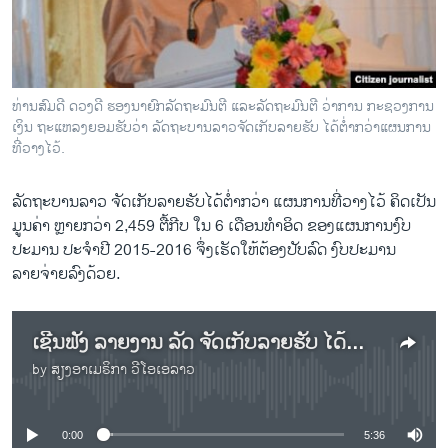
ວິທະຍາສາດ-ເທັກໂນໂລຈີ
ທຸລະກິດ
ພາສາອັງກິດ
ທ່ານສົມດີ ດວງດີ ຮອງນາຍົກລັດຖະມົນຕີ ແລະລັດຖະມົນຕີ ວ່າການ ກະຊວງການ
ວີດີໂອ
ເງິນ ຖະແຫລງຍອມຮັບວ່າ ລັດຖະບານລາວຈັດເກັບລາຍຮັບ ໄດ້ຕ່ຳກວ່າແຜນການ
ທີ່ວາງໄວ້.
ສຽງ
ລັດຖະບານລາວ ຈັດເກັບລາຍຮັບໄດ້ຕ່ຳກວ່າ ແຜນການທີ່ວາງໄວ້ ຄິດເປັນ
ລາຍການກະຈາຍສຽງ
ຕິດຕາມພວກເຮົາ ທີ່
ມູນຄ່າ ຫຼາຍກວ່າ 2,459 ຕື້ກີບ ໃນ 6 ເດືອນທຳອິດ ຂອງແຜນການງົບ
ລາຍງານ
ປະມານ ປະຈຳປີ 2015-2016 ຈຶ່ງເຮັດໃຫ້ຕ້ອງປັບລົດ ງົບປະມານ
ລາຍຈ່າຍລົງດ້ວຍ.
ພາສາຕ່າງໆ
ເຊີນຟັງ ລາຍງານ ລັດ ຈັດເກັບລາຍຮັບ ໄດ້ຕ່ຳກວ່າແຜນການ ທີ່ວາງໄວ້ ໃນມູນຄ່າ ຫຼາຍກວ່າ 2,459 ຕື້ກີບ
by
ສຽງອາເມຣິກາ ວີໂອເອລາວ
No media source currently available
0:00
5:36