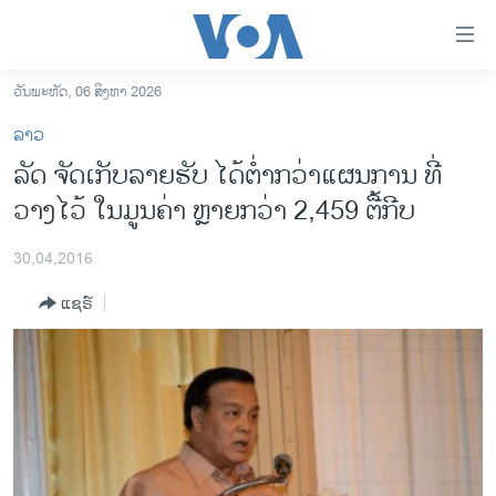
ລິ້ງ
ສຳຫລັບ
ເຂົ້າ
ວັນພະຫັດ, 06 ສິງຫາ 2026
ຫາ
ໂຮມເພຈ
ລາວ
ຂ້າມ
ລາວ
ລັດ ຈັດເກັບລາຍຮັບ ໄດ້ຕ່ຳກວ່າແຜນການ ທີ່
ຂ້າມ
ອາເມຣິກາ
ວາງໄວ້ ໃນມູນຄ່າ ຫຼາຍກວ່າ 2,459 ຕື້ກີບ
ຂ້າມ
ໄປ
ການເລືອກຕັ້ງ ປະທານາທີບໍດີ ສະຫະລັດ 2024
ຫາ
30,04,2016
ຂ່າວ​ຈີນ
ຊອກ
ແຊຣ໌
ຄົ້ນ
ໂລກ
ເອເຊຍ
ອິດສະຫຼະພາບດ້ານການຂ່າວ
ຊີວິດຊາວລາວ
ຊຸມຊົນຊາວລາວ