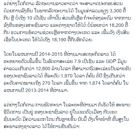
ແຕ່ຢ່າງໃດກໍຕາມ ລັດຖະບານລາວຄາດວ່າ ຈະສາມາດປະກອບສ່ວນ
ດ້ວຍການລົງທຶນ ໃນພາກລັດຖະບານໄດ້ ໃນມູນຄ່າລວມພຽງ 3,300 ຕື້
ກີບ ຫຼື ບໍ່ເຖິງ 10 ເປີເຊັນ ເທົ່ານັ້ນ ສ່ວນທີ່ເຫຼືອ ກໍຈະຕ້ອງລະດົມ ຈາກການ
ລົງທຶນຂອງເອກະຊົນລາວ ແລະຕ່າງຊາດໃຫ້ໄດ້ ບໍ່ນ້ອຍກວ່າ 18,200 ຕື້
ກີບ ຮວມການຂໍຄວາມຊ່ວຍເຫຼືອຈາກຕ່າງປະເທດ ແລະ ເພີ້ມວົງ ເງິນສິນ
ເຊື່ອໃນປະເທດ ໃຫ້ໄດ້ເຖິງ 18,190 ຕື້ກີບອີກດ້ວຍ.
ໂດຍໃນແຜນການປີ 2014-2015 ທີ່ຜ່ານມາເສດຖະກິດລາວ ໄດ້
ຂະຫຍາຍຕົວເພີ້ມຂຶ້ນ ໃນອັດຕາສະເລ່ຍ 7.9 ເປີເຊັນ ແລະ GDP ມີມູນ
ຄ່າລວມເກີນກວ່າ 12,800 ລ້ານໂດລາ ທີ່ສາມາດຖົວສະເລ່ຍເປັນລາຍຮັບ
ຂອງປະຊາຊົນລາວໄດ້ ທີ່ລະດັບ 1,970 ໂດລາ ຕໍ່ຄົນ ຕໍ່ປີ ຊຶ່ງເກີນກວ່າ
ລະດັບຄາດໝາຍເຖິງ 270 ໂດລາ ເພີ້ມຂຶ້ນ ຈາກ 1,674 ໂດລາຕໍ່ຄົນ ໃນ
ແຜນການປີ 2013-2014 ທີ່ຜ່ານມາ.
ແຕ່ຢ່າງໃດກໍຕາມ ການພັດທະນາ ໃນລະຍະທີ່ຜ່ານມາ ກໍເຮັດໃຫ້ ສະພາບ
ຊີວິດການ ເປັນຢູ່ ຂອງປະຊາຊົນລາວ ຢູ່ໃນເຂດຕົວເມືອງ ກັບເຂດ
ຊົນນະບົດ ມີຄວາມແຕກໂຕນ ກັນຫຼາຍຂຶ້ນ ນັບມື້ ດັ່ງເຈົ້າໜ້າທີ່ ຂັ້ນສູງໃນ
ສະພາແຫ່ງຊາດລາວ ໄດ້ໃຫ້ການຢືນຢັນວ່າ: