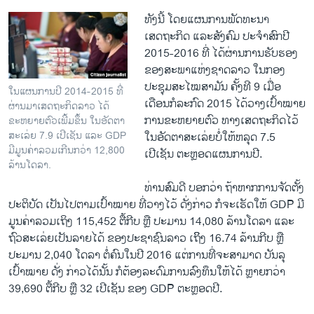
ທັງນີ້ ໂດຍແຜນການພັດທະນາ
ເສດຖະກິດ ແລະສັງຄົມ ປະຈຳສົກປີ
2015-2016 ທີ່ ໄດ້ຜ່ານການຮັບຮອງ
ຂອງສະພາແຫ່ງຊາດລາວ ໃນກອງ
ປະຊຸມສະໄໝສາມັນ ຄັ້ງທີ 9 ເມື່ອ
ໃນແຜນການປີ 2014-2015 ທີ່
ເດືອນກໍລະກົດ 2015 ໄດ້ວາງເປົ້າໝາຍ
ຜ່ານມາເສດຖະກິດລາວ ໄດ້
ການຂະຫຍາຍຕົວ ທາງເສດຖະກິດໄວ້
ຂະຫຍາຍຕົວເພີ້ມຂຶ້ນ ໃນອັດຕາ
ສະເລ່ຍ 7.9 ເປີເຊັນ ແລະ GDP
ໃນອັດຕາສະເລ່ຍບໍ່ໃຫ້ຫລຸດ 7.5
ມີມູນຄ່າລວມເກີນກວ່າ 12,800
ເປີເຊັນ ຕະຫຼອດແຜນການປີ.
ລ້ານໂດລາ.
ທ່ານສົມດີ ບອກວ່າ ຖ້າຫາກການຈັດຕັ້ງ
ປະຕິບັດ ເປັນໄປຕາມເປົ້າໝາຍ ທີ່ວາງໄວ້ ດັ່ງກ່າວ ກໍຈະເຮັດໃຫ້ GDP ມີ
ມູນຄ່າລວມເຖິງ 115,452 ຕື້ກີບ ຫຼື ປະມານ 14,080 ລ້ານໂດລາ ແລະ
ຖົວສະເລ່ຍເປັນລາຍໄດ້ ຂອງປະຊາຊົນລາວ ເຖິິງ 16.74 ລ້ານກີບ ຫຼື
ປະມານ 2,040 ໂດລາ ຕໍ່ຄົນໃນປີ 2016 ແຕ່ການທີ່ຈະສາມາດ ບັນລຸ
ເປົ້າໝາຍ ດັ່ງ ກ່າວໄດ້ນັ້ນ ກໍຕ້ອງລະດົມການລົງທຶນໃຫ້ໄດ້ ຫຼາຍກວ່າ
39,690 ຕື້ກີບ ຫຼື 32 ເປີເຊັນ ຂອງ GDP ຕະຫຼອດປີ.