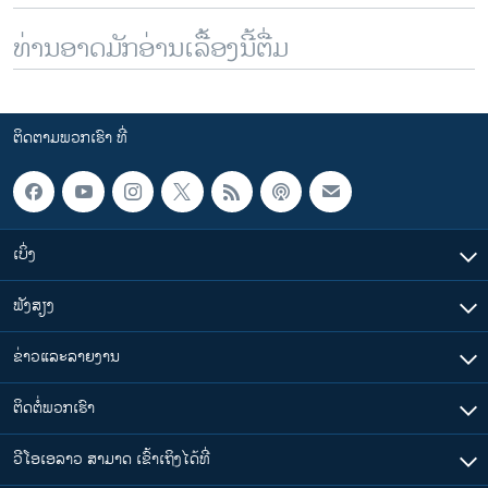
ທ່ານອາດມັກອ່ານເລື້ອງນີ້ຕື່ມ
ຕິດຕາມພວກເຮົາ ທີ່
ເບິ່ງ
ຟັງສຽງ
ຂ່າວແລະລາຍງານ
ຕິດຕໍ່ພວກເຮົາ
ວີໂອເອລາວ ສາມາດ ເຂົ້າເຖິງໄດ້ທີ່