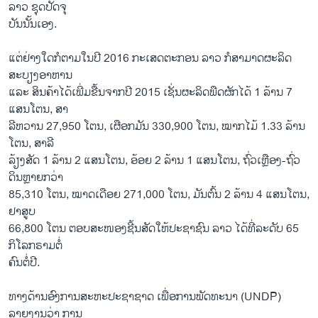
ລາວ ຊຸດປັດຈຸ
ບັນນັ້ນເອງ.
ແຕ່ຢ່າງໃດກໍຕາມໃນປີ 2016 ກະເສດຕະກອນ ລາວ ກໍສາມາດຜະລິດ
ສະບຽງອາຫານ
ແລະ ສິນຄ້າໄດ້ເພີ່ມຂື້ນຈາກປີ 2015 ເຊັ່ນຜະລິດພືດຜັກໄດ້ 1 ລ້ານ 7
ແສນໂຕນ, ສາ
ລີຫວານ 27,950 ໂຕນ, ເຜືອກມັນ 330,900 ໂຕນ, ໝາກໄມ້ 1.33 ລ້ານ
ໂຕນ, ສາລີ
ລ້ຽງສັດ 1 ລ້ານ 2 ແສນໂຕນ, ອ້ອຍ 2 ລ້ານ 1 ແສນໂຕນ, ຖົ່ວເຫຼືອງ-ຖົ່ວ
ດິນຫຼາຍກວ່າ
85,310 ໂຕນ, ໝາດເດືອຍ 271,000 ໂຕນ, ມັນຕົ້ນ 2 ລ້ານ 4 ແສນໂຕນ,
ຢາສູບ
66,800 ໂຕນ ຕອບສະໜອງຊີ້ນສັດໃຫ້ປະຊາຊົນ ລາວ ໄດ້ທີ່ລະດັບ 65
ກິໂລກຣາມຕໍ່
ຄົນຕໍ່ປີ.
ທາງດ້ານອົງການສະຫະປະຊາຊາດ ເພື່ອການພັດທະນາ (UNDP)
ລາຍງານວ່າ ການ