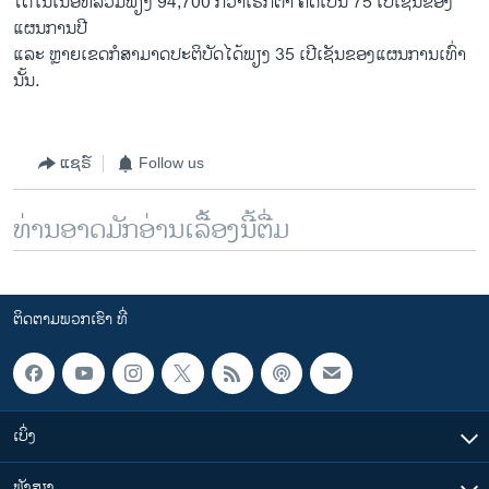
ໄດ້ໃນເນື້ອທີ່ລວມພຽງ 94,700 ກວ່າເຮັກຕາ ຄິດເປັນ 75 ເປີເຊັນຂອງ
ແຜນການປີ
ແລະ ຫຼາຍເຂດກໍສາມາດປະຕິບັດໄດ້ພຽງ 35 ເປີເຊັນຂອງແຜນການເທົ່າ
ນັ້ນ.
ແຊຣ໌
Follow us
ທ່ານອາດມັກອ່ານເລື້ອງນີ້ຕື່ມ
ຕິດຕາມພວກເຮົາ ທີ່
ເບິ່ງ
ຟັງສຽງ