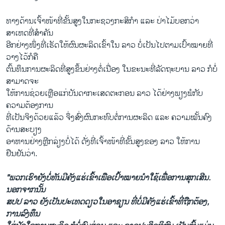
ທາງດ້ານເຈົ້າໜ້າທີ່ຂັ້ນສູງໃນກະຊວງກະສິກຳ ແລະ ປ່າໄມ້ບອກວ່າ
ສາເຫດທີ່ສຳຄັນ
ອີກຢ່າງໜຶ່ງທີ່ເຮັດໃຫ້ຜົນຜະລິດເຂົ້າໃນ ລາວ ບໍ່ເປັນໄປຕາມເປົ້າໝາຍທີ່
ວາງໄວ້ກໍຄື
ຕົ້ນທຶນການຜະລິດທີ່ສູງຂຶ້ນຢ່າງຕໍ່ເນື່ອງ ໃນຂະນະທີ່ລັດຖະບານ ລາວ ກໍບໍ່
ສາມາດຈະ
ໃຫ້ການຊ່ວຍເຫຼືອແກ່ບັນດາກະເສດຕະກອນ ລາວ ໄດ້ຢ່າງພຽງພໍກັບ
ຄວາມຕ້ອງການ
ທີ່ເປັນຈິງດ້ວຍແລ້ວ ຈຶ່ງສົ່ງຜົນກະທົບຕໍ່ການຜະລິດ ແລະ ຄວາມໝັ້ນຄົງ
ດ້ານສະບຽງ
ອາຫານຢ່າງຫຼີກລ່ຽງບໍ່ໄດ້ ດັ່ງທີ່ເຈົ້າໜ້າທີ່ຂັ້ນສູງຂອງ ລາວ ໃຫ້ການ
ຢືນຢັນວ່າ.
"ພວກເຮົາຍັງບໍ່ທັນມີຄັງແຮ່ເຂົ້າເພືອເປົ້າໝາຍນຳໃຊ້ເພື່ອການສຸກເສີນ.
ນອກຈາກນັ້ນ
ສປປ ລາວ ຍັງເປັນປະເທດດຽວໃນອາຊຽນ ທີ່ບໍ່ມີຄັງແຮ່ເຂົ້າທີ່ຖືກຕ້ອງ,
ການລົງທຶນ