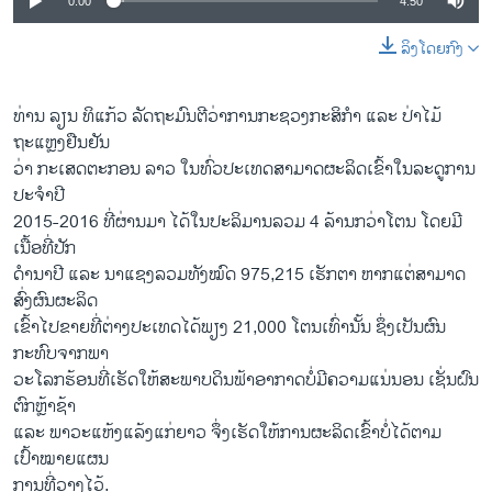
0:00
4:50
ລິງໂດຍກົງ
ທ່ານ ລຽນ ທິແກ້ວ ລັດຖະມົນຕີວ່າການກະຊວງກະສິກຳ ແລະ ປ່າໄມ້
ຖະແຫຼງຢືນຢັນ
ວ່າ ກະເສດຕະກອນ ລາວ ໃນທົ່ວປະເທດສາມາດຜະລິດເຂົ້າໃນລະດູການ
ປະຈຳປີ
2015-2016 ທີ່ຜ່ານມາ ໄດ້ໃນປະລິມານລວມ 4 ລ້ານກວ່າໂຕນ ໂດຍມີ
ເນື້ອທີ່ປັກ
ດຳນາປີ ແລະ ນາແຊງລວມທັງໝົດ 975,215 ເຮັກຕາ ຫາກແຕ່ສາມາດ
ສົ່ງຜົນຜະລິດ
ເຂົ້າໄປຂາຍທີ່ຕ່າງປະເທດໄດ້ພຽງ 21,000 ໂຕນເທົ່ານັ້ນ ຊຶ່ງເປັນຜົນ
ກະທົບຈາກພາ
ວະໂລກຮ້ອນທີ່ເຮັດໃຫ້ສະພາບດິນຟ້າອາກາດບໍ່ມີຄວາມແນ່ນອນ ເຊັ່ນຝົນ
ຕົກຫຼ້າຊ້າ
ແລະ ພາວະແຫ້ງແລ້ງແກ່ຍາວ ຈຶ່ງເຮັດໃຫ້ການຜະລິດເຂົ້າບໍ່ໄດ້ຕາມ
ເປົ້າໝາຍແຜນ
ການທີ່ວາງໄວ້.