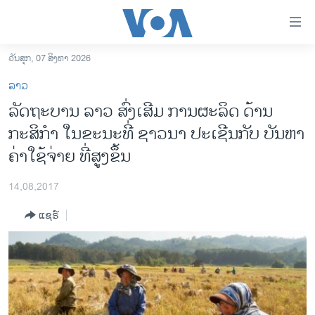
ລິ້ງ
ສຳຫລັບ
ເຂົ້າ
ວັນສຸກ, 07 ສິງຫາ 2026
ຫາ
ໂຮມເພຈ
ລາວ
ຂ້າມ
ລາວ
ລັດຖະບານ ລາວ ສົ່ງເສີມ ການຜະລິດ ດ້ານ
ຂ້າມ
ອາເມຣິກາ
ກະສິກຳ ໃນຂະນະທີ່ ຊາວນາ ປະເຊີນກັບ ບັນຫາ
ຂ້າມ
ໄປ
ການເລືອກຕັ້ງ ປະທານາທີບໍດີ ສະຫະລັດ 2024
ຄ່າໃຊ້ຈ່າຍ ທີ່ສູງຂຶ້ນ
ຫາ
ຂ່າວ​ຈີນ
ຊອກ
14,08,2017
ຄົ້ນ
ໂລກ
ແຊຣ໌
ເອເຊຍ
ອິດສະຫຼະພາບດ້ານການຂ່າວ
ຊີວິດຊາວລາວ
ຊຸມຊົນຊາວລາວ