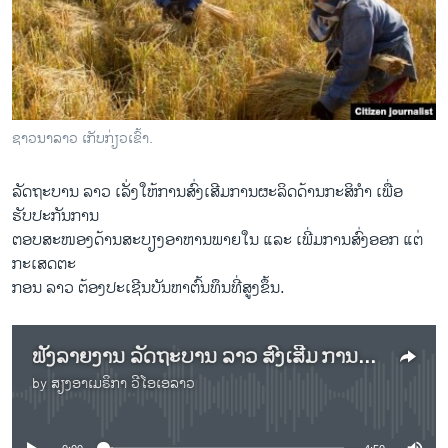
ວິທະຍາສາດ-ເທັກໂນໂລຈີ
ທຸລະກິດ
ພາສາອັງກິດ
ວີດີໂອ
ຊາວນາລາວ ເກັບກ່ຽວເຂົ້າ.
ສຽງ
ລັດຖະບານ ລາວ ເລັ່ງໃຫ້ການສົ່ງເສີມການຜະລິດດ້ານກະສິກຳ ເພື່ອ
ລາຍການກະຈາຍສຽງ
ຮັບປະກັນການ
ຕິດຕາມພວກເຮົາ ທີ່
ລາຍງານ
ຕອບສະໜອງດ້ານສະບຽງອາຫານພາຍໃນ ແລະ ເພີ່ມການສົ່ງອອກ ແຕ່
ກະເສດຕະ
ກອນ ລາວ ຕ້ອງປະເຊີນບັນຫາຕົ້ນທຶນທີ່ສູງຂຶ້ນ.
ພາສາຕ່າງໆ
ຟັງລາຍງານ ລັດຖະບານ ລາວ ສົ່ງເສີມ ການຜະລິດ ດ້ານກະສິກຳ ໃນຂະນະທີ່ ຊາວນາ ປະເຊີນກັບ ບັນຫາຄ່າໃຊ້ຈ່າຍ ທີ່ສູງຂຶ້ນ
by
ສຽງອາເມຣິກາ ວີໂອເອລາວ
No media source currently available