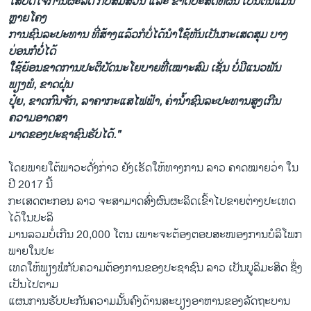
ໃສ່ປັດໃຈການຜະລິດ ກໍບໍ່ສົມສ່ວນ ແລະ ຂາດປະສິດທິຜົນ ເປັນຕົ້ນແມ່ນ
ຫຼາຍໂຄງ
ການຊົນລະປະທານ ທີ່ສ້າງແລ້ວກໍບໍ່ໄດ້ນຳໃຊ້ຫັນເປັນກະເສດສຸມ ບາງ
ບ່ອນກໍບໍ່ໄດ້
ໃຊ້ຍ້ອນຂາດການປະຕິບັດນະໂຍບາຍທີ່ເໝາະສົມ ເຊັ່ນ ບໍ່ມີແນວພັນ
ພຽງພໍ, ຂາດຝຸ່ນ
ປຸ໋ຍ, ຂາດກົນຈັກ, ລາຄາກະແສໄຟຟ້າ, ຄ່ານໍ້າຊົນລະປະທານສູງເກີນ
ຄວາມອາດສາ
ມາດຂອງປະຊາຊົນຮັບໄດ້."
ໂດຍພາຍໃຕ້ພາວະດັ່ງກ່າວ ຍັງເຮັດໃຫ້ທາງການ ລາວ ຄາດໝາຍວ່າ ໃນ
ປີ 2017 ນີ້
ກະເສດຕະກອນ ລາວ ຈະສາມາດສົ່ງຜົນຜະລິດເຂົ້າໄປຂາຍຕ່າງປະເທດ
ໄດ້ໃນປະລິ
ມານລວມບໍ່ເກີນ 20,000 ໂຕນ ເພາະຈະຕ້ອງຕອບສະໜອງການບໍລິໂພກ
ພາຍໃນປະ
ເທດໃຫ້ພຽງພໍກັບຄວາມຕ້ອງການຂອງປະຊາຊົນ ລາວ ເປັນບູລິມະສິດ ຊຶ່ງ
ເປັນໄປຕາມ
ແຜນການຮັບປະກັນຄວາມມັ້ນຄົງດ້ານສະບຽງອາຫານຂອງລັດຖະບານ