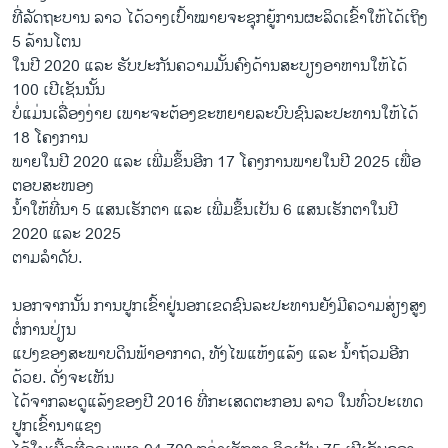
ທີ່ລັດຖະບານ ລາວ ໄດ້ວາງເປົ້າໝາຍຈະຊຸກຍູ້ການຜະລິດເຂົ້າໃຫ້ໄດ້ເຖິງ
5 ລ້ານໂຕນ
ໃນປີ 2020 ແລະ ຮັບປະກັນຄວາມມັ້ນຄົງດ້ານສະບຽງອາຫານໃຫ້ໄດ້
100 ເປີເຊັນນັ້ນ
ບໍ່ແມ່ນເລື່ອງງ່າຍ ເພາະຈະຕ້ອງຂະຫຍາຍລະບົບຊົນລະປະທານໃຫ້ໄດ້
18 ໂຄງການ
ພາຍໃນປີ 2020 ແລະ ເພີ່ມຂຶ້ນອີກ 17 ໂຄງການພາຍໃນປີ 2025 ເພື່ອ
ຕອບສະໜອງ
ນໍ້າໃຫ້ທີ່ນາ 5 ແສນເຮັກຕາ ແລະ ເພີ່ມຂຶ້ນເປັນ 6 ແສນເຮັກຕາໃນປີ
2020 ແລະ 2025
ຕາມລຳດັບ.
ນອກຈາກນັ້ນ ການປູກເຂົ້າຢູ່ນອກເຂດຊົນລະປະທານຍັງມີຄວາມສ່ຽງສູງ
ຕໍ່ການປ່ຽນ
ແປງຂອງສະພາບດິນຟ້າອາກາດ, ທັງໄພແຫ້ງແລ້ງ ແລະ ນໍ້າຖ້ວມອີກ
ດ້ວຍ. ດັ່ງຈະເຫັນ
ໄດ້ຈາກລະດູແລ້ງຂອງປີ 2016 ທີ່ກະເສດຕະກອນ ລາວ ໃນທົ່ວປະເທດ
ປູກເຂົ້ານາແຊງ