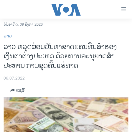
ລິ້ງ
ສຳຫລັບ
ເຂົ້າ
ວັນອາທິດ, 09 ສິງຫາ 2026
ຫາ
ໂຮມເພຈ
ລາວ
ຂ້າມ
ລາວ
ລາວ ຫລຸດຜ່ອນບັນຫາຂາດແຄນທຶນສຳຮອງ
ຂ້າມ
ອາເມຣິກາ
ເງິນຕາຕ່າງປະເທດ ດ້ວຍການອະນຸຍາດສຳ
ຂ້າມ
ໄປ
ການເລືອກຕັ້ງ ປະທານາທີບໍດີ ສະຫະລັດ 2024
ປະທານ ການຂຸດຄົ້ນແຮ່ທາດ
ຫາ
ຂ່າວ​ຈີນ
ຊອກ
06,07,2022
ຄົ້ນ
ໂລກ
ແຊຣ໌
ເອເຊຍ
ອິດສະຫຼະພາບດ້ານການຂ່າວ
ຊີວິດຊາວລາວ
ຊຸມຊົນຊາວລາວ