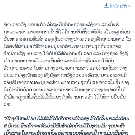
ລິງໂດຍກົງ
ທ່ານດາວວົງ ພອນແກ້ວ ລັດຖະມົນຕີກະຊວງພະລັງງານແລະບໍ່ແຮ່
ຖະແຫລງວ່າ ມາດຕະການນຶ່ງທີ່ໄດ້ມີການຈັດຕັ້ງປະຕິບັດ ເພື່ອຫລຸດຜ່ອນ
ບັນຫາຂາດແຄນທຶນສຳຮອງເງິນຕາຕ່າງປະເທດຂອງລັດຖະບານລາວ ໃນ
ໄລຍະທີ່ຜ່ານມາ ກໍຄືການອະນຸຍາດສຳປະທານ ການຂຸດຄົ້ນແຮ່ທາດ
ຈຳນວນເຖິງ 50 ແຫ່ງ ໃຫ້ກັບບໍລິສັດເອກະຊົນລາວ ແລະຕ່າງຊາດ ຊຶ່ງຖື
ເປັນມາດຕະການທົດລອງເພື່ອສ້າງລາຍຮັບຢ່າງຮີບດ່ວນໃຫ້ກັບ
ລັດຖະບານລາວ ໃນທ່າມກາງສະພາວະການຂາດແຄນດ້ານເງິນຕາຕ່າງ
ປະເທດຢ່າງໜັກໜ່ວງ ທັງຍັງຄາດຫວັງດ້ວຍວ່າ ລັດຖະ ບານລາວຈະມີ
ລາຍຮັບຈາກການອະນຸຍາດສຳປະທານການຂຸດຄົ້ນແຮ່ທາດເພີ້ມຂຶ້ນຢ່າງ
ຕໍ່ເນື່ອງອີກດ້ວຍ ເພາະວ່າລາຄາແຮ່ທາດໃນຕະຫຼາດຕ່າງປະເທດນັ້ນ ກໍ
ຍັງມີທ່າອ່ຽງເພີ້ມຂຶ້ນນັບມື້ນັ້ນເອງດັ່ງທີ່ທ່ານດາວວົງ ໄດ້ໃຫ້ການຢືນຢັນ
ວ່າ:
“ປັດຈຸບັນກະມີ 50 ບໍລິສັດທີ່ໄດ້ເຮັດການທົດລອງ ທີ່ໄດ້ເລີ້ມມາແຕ່ເດືອນ
6 ປີກາຍ ຊຶ່ງເຮົາຈະເຫັນວ່າມີຜົນສຳເລັດດ້ານດີໃນຫຼາຍອັນ ຈຸດປະສົງ
ເປົ້າໝາຍໃນການເຮັດຂຸດຄົ້ນແຮ່ທາດແບບທົດລອງນີ້ ກະແມ່ນເພື່ອສ້າງ