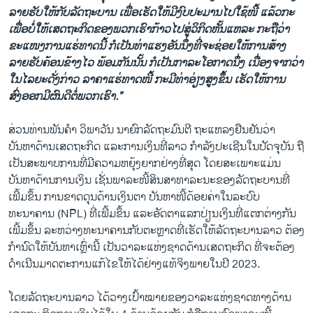
ລາຍຮັບໃຫ້ກັບລັດຖະບານ ເພື່ອເຮັດໃຫ້ມີງົບປະມານໄປໃຊ້ໜີ້ ແລ້ວກະ
ເພື່ອບໍ່ໃຫ້ເສດຖະກິດຂອງພວກເຮົາກ້າວໄປສູ່ວິກິດຫັ້ນແຫລະ ກະຖືວ່າ
ຂະແໜງການແຮ່ທາດນີ້ ກໍເປັນທ່າແຮງອັນນຶ່ງທີ່ຈະຊ່ອຍໃຫ້ການສ້າງ
ລາຍຮັບຄ້ອນຂ້າງໄວ ພ້ອມກັນນັ້ນ ກໍເປັນກາລະໂອກາດນຶ່ງ ເນື່ອງຈາກວ່າ
ໃນໄລຍະດັ່ງກ່າວ ລາຄາແຮ່ທາດໜີ້ ກະມີທ່າອ່ຽງສູງຂຶ້ນ ເຮັດໃຫ້ການ
ສົ່ງອອກມີຜົນດີຕໍ່ພວກເຮົາ.”
ສ່ວນທ່ານພັນຄຳ ວິພາວັນ ນາຍົກລັດຖະມົນຕີ ຖະແຫລງຢືນຢັນວ່າ
ບັນຫາດ້ານເສດຖະກິດ ແລະການເງິນທີ່ລາວ ກຳລັງປະເຊີນໃນປັດຈຸບັນ ຖື
ເປັນສະພາບການທີ່ມີຄວາມຫຍຸ້ງຍາກຢ່າງທີ່ສຸດ ໂດຍສະເພາະແມ່ນ
ບັນຫາດ້ານການເງິນ ເຊັ່ນພາລະໜີ້ສິນສາທາລະນະຂອງລັດຖະບານທີ່
ເພີ້ມຂຶ້ນ ການຂາດດຸນດ້ານເງິນຕາ ບັນຫາໜີ້ດ້ອຍຄ່າໃນລະບົບ
ທະນາຄານ (NPL) ທີ່ເພີ້ມຂຶ້ນ ແລະອັດຕາແລກປ່ຽນເງິນທີ່ແຕກຕ່າງກັນ
ເພີ້ມຂຶ້ນ ລະຫວ່າງທະນາຄານກັບຕະຫຼາດທີ່ເຮັດໃຫ້ລັດຖະບານລາວ ຕ້ອງ
ກຳນົດໃຫ້ບັນຫາເຫຼົ່ານີ້ ເປັນວາລະແຫ່ງຊາດດ້ານເສດຖະກິດ ທີ່ຈະຕ້ອງ
ດຳເນີນມາດຕະການແກ້ໄຂໃຫ້ໄດ້ຢ່າງແທ້ຈິງພາຍໃນປີ 2023.
ໂດຍລັດຖະບານລາວ ໄດ້ວາງເປົ້າໝາຍຂອງວາລະແຫ່ງຊາດທາງດ້ານ