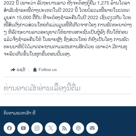
2022 ນີ້ ເພາະວ່າ ລັດຖະບານລາວ ຍັງຈະຕ້ອງກູ້ຢືມ 1,275 ລ້ານໂດ​ລາ
ສຳລັບຊຳລະໜີ້ຕ່າງປະເທດໃນປີ 2022 ນີ້ ໂດຍບໍ່ລວມໜີ້ພາຍໃນປເທດ
ມູນຄ່າ 15,000 ຕື້ກີບ ທີ່ຈະຕ້ອງຊຳລະຄືນໃນປີ 2022 ເຊັ່ນດຽວກັນ ໂດຍ
ໜີ້ສິນດັ່ງກ່າວສ່ວນໃຫຍ່ກໍແມ່ນມູນໜີ້ທີ່ເກີດຈາກໂຄງ ການພັດທະນາຕ່າງ
ໆ ທີ່ລັດຖະບານລາວອະນຸຍາດໃຫ້ພາກເອກະຊົນເປັນຜູ້ລົງ ທຶນໃຫ້ກ່ອນ
ແລ້ວຈຶ່ງຊຳລະຄືນໃຫ້ ໃນພາຍຫຼັງ ຊຶ່ງສ່ວນໃຫຍ່ ກໍຍັງເປັນໂຄງ ການພັດ
ທະນນາທີ່ບໍ່ໄດ້ມາດຕະຖານຕາມແຜນການອີກດ້ວຍ ເພາະວ່າ ມີການທຸ
ຈະລິດເກີດຂຶ້ນໃນທຸກຂັ້ນຕອນນັ້ນເອງ.
ແຊຣ໌
Follow us
ທ່ານອາດມັກອ່ານເລື້ອງນີ້ຕື່ມ
ຕິດຕາມພວກເຮົາ ທີ່