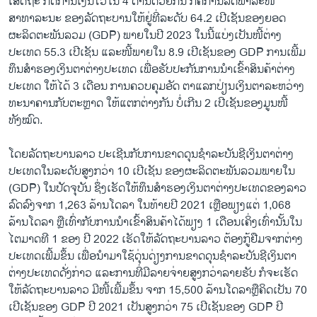
ເສດຖະ ກິດການເງິນໄວ້ໃນ 4 ດ້ານດ້ວຍກັນ ກໍຄືການລົດພາລະໜີ້
ສາທາລະນະ ຂອງລັດຖະບານໃຫ້ຢູ່ທີ່ລະດັບ 64.2 ເປີເຊັນຂອງຍອດ
ຜະລິດຕະພັນລວມ (GDP) ພາຍໃນປີ 2023 ໃນນີ້ແບ່ງເປັນໜີ້ຕ່າງ
ປະເທດ 55.3 ເປີເຊັນ ແລະໜີ້ພາຍໃນ 8.9 ເປີເຊັນຂອງ GDP ການເພີ້ມ
ທຶນສຳຮອງເງິນຕາຕ່າງປະເທດ ເພື່ອຮັບປະກັນການນຳເຂົ້າສິນຄ້າຕ່າງ
ປະເທດ ໃຫ້ໄດ້ 3 ເດືອນ ການຄວບຄຸມອັດ ຕາແລກປ່ຽນເງິນຕາລະຫວ່າງ
ທະນາຄານກັບຕະຫຼາດ ໃຫ້ແຕກຕ່າງກັນ ບໍ່ເກີນ 2 ເປີເຊັນຂອງມູນໜີ້
ທັງໝົດ.
ໂດຍລັດຖະບານລາວ ປະເຊີນກັບການຂາດດຸນຊຳລະບັນຊີເງິນຕາຕ່າງ
ປະເທດໃນລະດັບສູງກວ່າ 10 ເປີເຊັນ ຂອງຜະລິດຕະພັນລວມພາຍໃນ
(GDP) ໃນປັດຈຸບັນ ຊຶ່ງເຮັດໃຫ້ທຶນສຳຮອງເງິນຕາຕ່າງປະເທດຂອງລາວ
ລົດລົງຈາກ 1,263 ລ້ານໂດລາ ໃນທ້າຍປີ 2021 ເຫຼືອພຽງແຕ່ 1,068
ລ້ານໂດລາ ຫຼືເທົ່າກັບການນຳເຂົ້າສິນຄ້າໄດ້ພຽງ 1 ເດືອນເຄິ່ງເທົ່ານັ້ນໃນ
ໄຕມາດທີ 1 ຂອງ ປີ 2022 ເຮັດໃຫ້ລັດຖະບານລາວ ຕ້ອງກູ້ຢືມຈາກຕ່າງ
ປະເທດເພີ້ມຂຶ້ນ ເພື່ອນຳມາໃຊ້ດຸ່ນດ່ຽງການຂາດດຸນຊຳລະບັນຊີເງິນຕາ
ຕ່າງປະເທດດັ່ງກ່າວ ແລະການທີ່ມີລາຍຈ່າຍສູງກວ່າລາຍຮັບ ກໍຈະເຮັດ
ໃຫ້ລັດຖະບານລາວ ມີໜີ້ເພີ້ມຂຶ້ນ ຈາກ 15,500 ລ້ານໂດລາຫຼືຄິດເປັນ 70
ເປີເຊັນຂອງ GDP ປີ 2021 ເປັນສູງກວ່າ 75 ເປີເຊັນຂອງ GDP ປີ