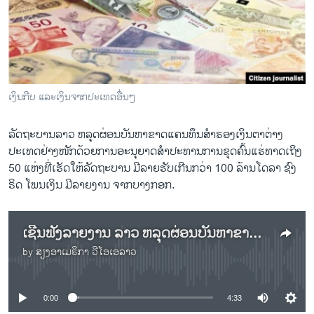
ວິທະຍາສາດ-ເທັກໂນໂລຈີ
ທຸລະກິດ
ພາສາອັງກິດ
ວີດີໂອ
ເງິນກີບ ແລະເງິນຈາກປະເທດອື່ນໆ
ສຽງ
ລັດຖະບານລາວ ຫລຸດຜ່ອນບັນຫາຂາດແຄນທຶນສຳຮອງເງິນຕາຕ່າງ
ລາຍການກະຈາຍສຽງ
ປະເທດຢ່າງໜັກດ້ວຍການອະນຸຍາດສຳປະທານການຂຸດຄົ້ນແຮ່ທາດເຖິງ
ຕິດຕາມພວກເຮົາ ທີ່
ລາຍງານ
50 ແຫ່ງທີ່ເຮັດໃຫ້ລັດຖະບານ ມີລາຍຮັບເກີນກວ່າ 100 ລ້ານໂດລາ ຊົງ
ຣິດ ໂພນເງິນ ມີລາຍງານ ຈາກບາງກອກ.
ພາສາຕ່າງໆ
ເຊີນຟັງລາຍງານ ລາວ ຫລຸດຜ່ອນບັນຫາຂາດແຄນທຶນສຳຮອງເງິນຕາຕ່າງປະເທດ ດ້ວຍການອະນຸຍາດສຳປະທານ ການຂຸດຄົ້ນແຮ່ທາດ
by
ສຽງອາເມຣິກາ ວີໂອເອລາວ
No media source currently available
0:00
4:33