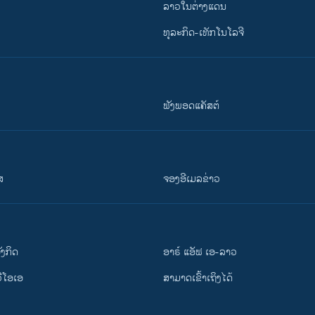
ລາວໃນຕ່າງແດນ
ທຸລະກິດ-ເທັກໂນໂລຈີ
ຟັງພອດແຄັສຕ໌
ສ
ຈອງອີເມລຂ່າວ
ັງ​ກິດ
ອາຣ໌ ແອັຟ ເອ-ລາວ
ວີ​ໂອ​ເອ
ສາມາດເຂົ້າເຖິງໄດ້