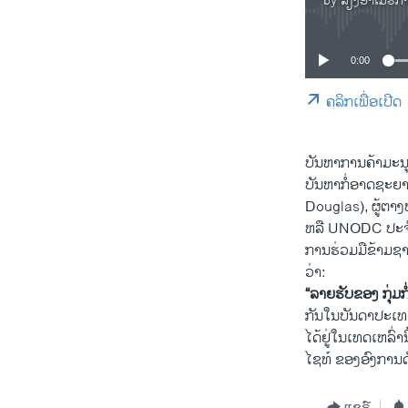
by
ສຽງອາເມຣິກ
0:00
ຄລິກເພື່ອເປີດ
ບັນຫາການຄ້າມະນ
ບັນຫາກໍ່ອາດຊະຍາກ
Douglas), ຜູ້ຕ
ຫລື UNODC ປະຈໍ
ການຮ່ວມມືຂ້າມຊາຍ
ວ່າ:
“ລາຍຮັບຂອງ ກຸ່ມກ
ກັນໃນບັນດາປະເທດ
ໄດ້ຢູ່ໃນເທດເຫລົ່
ໄຊທ໌ ຂອງອົງການດັ
ແຊຣ໌