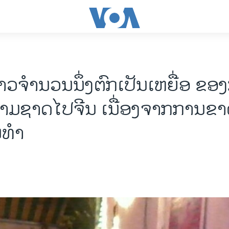
າວຈຳ​ນວນ​ນຶ່ງຕົກເປັນເຫຍື່ອ ຂອ
າມ​ຊາດໄປ​ຈີນ ເນື່ອງ​ຈາກ​ການ​ຂາ
​ທຳ​