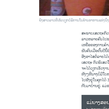
​ຍິງ​ສາວ​ລາວ​ທີ່​ເຮັດ​ວຽກ​ບໍ​ລິ​ການ​ໃນ​ຮ້ານ​ອາ​ຫານ​ແຫ່ງ​
ສະພາບເສດຖະກິດຝື
ລາວຫລາຍຄົນໄປຊອ
ເຫຍື່ອຂອງການຄ້າ
ພັນຄົນເມື່ອຕົ້ນປ
ອີງອາໄສຕໍ່ລາຍໄດ້
ເສດຖະ ກິດພິເສດໃນ
ຈະໄດ້ວຽກເຮັດງານທ
ທັງໆທີ່ນາງບໍ່ມີ
ໄປຂັງຢູ່ໃນຄຸກໄດ້
ກັບມາບ້ານຢູ່. ແມ່ຂ