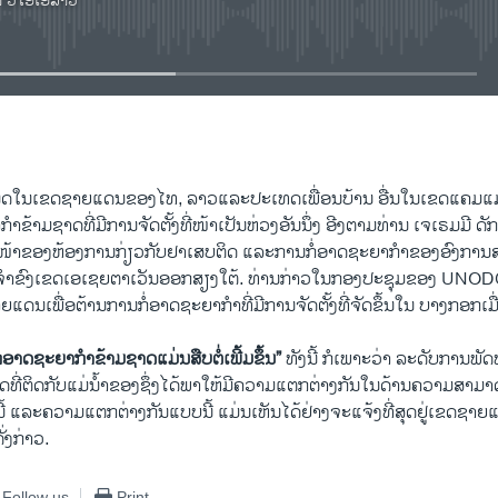
າ ວີໂອເອລາວ
No media source currently available
EMBED
ຸດໃນເຂດຊາຍແດນຂອງໄທ, ລາວແລະປະເທດເພື່ອນບ້ານ ອື່ນໃນເຂດແຄມແມ່
ໍາຂ້າມຊາດທີ່ມີການຈັດຕັ້ງທີ່ໜ້າເປັນຫ່ວງອັນນຶ່ງ ອີງຕາມທ່ານ ເຈເຣມມີ 
າງໜ້າຂອງຫ້ອງການກ່ຽວກັບຢາເສບຕິດ ແລະການກໍ່ອາດຊະຍາກໍາຂອງອົງກ
າຂົງເຂດເອເຊຍຕາເວັນອອກສຽງໃຕ້. ທ່ານກ່າວໃນກອງປະຊຸມຂອງ UNODC
ແດນເພື່ອຕ້ານການກໍ່ອາດຊະຍາກໍາທີ່ມີການຈັດຕັ້ງທີ່ຈັດຂຶ້ນໃນ ບາງກອກເມື່
ໍ່ອາດຊະຍາກໍາຂ້າມຊາດແມ່ນສືບຕໍ່ເພີ້ມຂຶ້ນ”
ທັງນີ້ ກໍເພາະວ່າ ລະດັບການພັ
ທີ່ຕິດກັບແມ່ນໍ້າຂອງຊຶ່ງໄດ້ພາໃຫ້ມີຄວາມແຕກຕ່າງກັນໃນດ້ານຄວາມສາ
ານີ້ ແລະຄວາມແຕກຕ່າງກັນແບບນີ້ ແມ່ນເຫັນໄດ້ຢ່າງຈະແຈ້ງທີ່ສຸດຢູ່ເຂດຊາຍ
່ງກ່າວ.
Follow us
Print