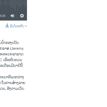
0:25
ລິງໂດຍກົງ
SHARE
ນໍ້າຂອງເປັນ
ດັກກລາສ (Jeremy
ານສະຫະປະຊາຊາດ
 ເພື່ອທົບທວນ
ອເດືອນມີນາປີນີ້
ດທະນາທີ່ແຕກຕ່າງ
ມາດໃນການສ້າງລາຍ
ແດນ, ອີງຕາມເວັບ