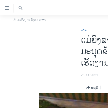
ລິ້ງ
ສຳຫລັບ
ເຂົ້າ
ຄົ້ນຫາ
ວັນອາທິດ, 09 ສິງຫາ 2026
ໂຮມເພຈ
ຫາ
ລາວ
ລາວ
ຂ້າມ
ແມ່ຍິງລ
ຂ້າມ
ອາເມຣິກາ
ຂ້າມ
ການເລືອກຕັ້ງ ປະທານາທີບໍດີ ສະຫະລັດ
ມະນຸດຂ້
ໄປ
2024
ຫາ
ເຮັດ​ງານ
ຂ່າວ​ຈີນ
ຊອກ
ຄົ້ນ
ໂລກ
25,11,2021
ເອເຊຍ
ອິດສະຫຼະພາບດ້ານການຂ່າວ
ແຊຣ໌
ຊີວິດຊາວລາວ
ຊຸມຊົນຊາວລາວ