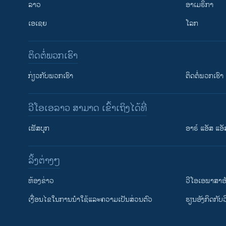
ລາວ
ອາເມຣິກາ
ເອເຊຍ
ໂລກ
ຕິດຕໍ່ພວກເຮົາ
ກ່ຽວກັບພວກເຮົາ
ຕິດຕໍ່ພວກເຮົາ
ວີໂອເອລາວ ສາມາດ ເຂົ້າເຖິງໄດ້ທີ່
ເຟັສບຸກ
ອາຣ໌ ແອັສ ແອັ
​ລິ້ງ​ຕ່າງໆ
ຕິດຕາມພວກເຮົາ ທີ່
​ຫ້ອງ​ຂ່າວ
ວີ​ໂອ​ເອ​ພາ​ສາ​ອ
​ເງື່ອນ​ໄຂ​ໃນ​ການ​ນຳ​ໃຊ້​ແລະຄວາມ​ເປັນ​ສ່​ວນ​ຕົວ
​ຮຽນ​ອັງ​ກິດ​ກັບ​
ພາສາຕ່າງໆ