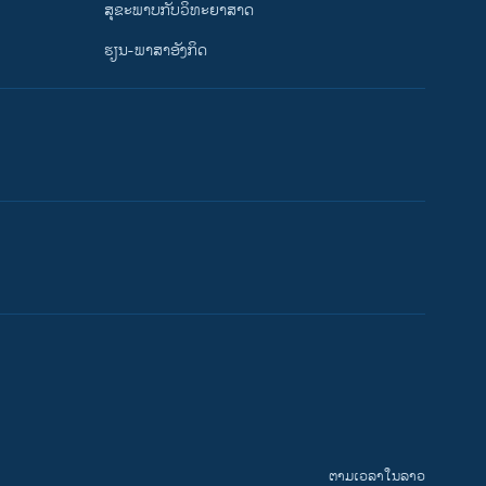
ສຸຂະພາບກັບວິທະຍາສາດ
ຮຽນ-ພາສາອັງກິດ
ຕາມເວລາໃນລາວ