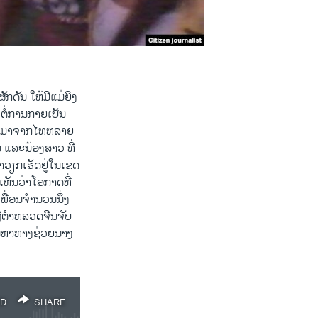
ດັນ ໃຫ້ມີແມ່ຍິງ
ໍ່ການກາຍເປັນ
ນກັບມາຈາກໄທຫລາຍ
່ ແລະນ້ອງສາວ ທີ່
າວຽກເຮັດຢູ່ໃນເຂດ
ເຫັນວ່າໂອກາດທີ່
ພື່ອນຈໍານວນນຶ່ງ
ຖືຕໍາຫລວດຈີນຈັບ
ຮົນຫາທາງຊ່ວຍນາງ
D
SHARE