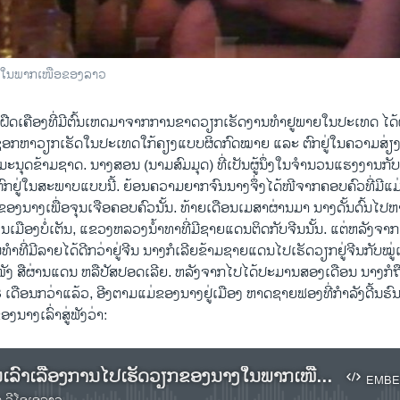
ນຶ່ງ​ໃນ​ພາກ​ເໜືອ​ຂອງ​ລາວ
ດເຄືອງທີ່ມີຕົ້ນເຫດມາຈາກການຂາດວຽກເຮັດງານທໍາຢູພາຍໃນປະເທດ ໄດ້ຜັກ
ກຫາວຽກເຮັດໃນປະເທດໃກ້ຄຽງແບບຜິດກົດໝາຍ ແລະ ຕົກຢູ່ໃນຄວາມສ່ຽງຕ
ມະນຸດຂ້າມຊາດ. ນາງສອນ (ນາມສົມມຸດ) ທີ່ເປັນຜູ້ນຶ່ງໃນຈໍານວນແຮງງາ
ີນີ້ຕົກຢູ່ໃນສະພາບແບບນີ້. ຍ້ອນຄວາມຍາກຈົນນາງຈຶ່ງໄດ້ໜີຈາກຄອບຄົວທີ່ມີແມ
ຂອງນາງເພື່ອຈຸນເຈືອຄອບຄົວນັ້ນ. ທ້າຍເດືອນເມສາຜ່ານມາ ນາງດັ້ນດົ້ນໄປຫ
ເມືອງບໍ່ເຕັນ, ແຂວງຫລວງນໍ້າທາທີ່ມີຊາຍແດນຕິດກັບຈີນນັ້ນ. ແຕ່ຫລັງຈາກ
ໍາທີ່ມີລາຍໄດ້ດີກວ່າຢູ່ຈີນ ນາງກໍເລີຍຂ້າມຊາຍແດນໄປເຮັດວຽກຢູ່ຈີນກັບໝູ່ເ
ໃບໜັງ ສືຜ່ານແດນ ຫລືປັສປອດເລີຍ. ຫລັງຈາກໄປໄດ້ປະມານສອງເດືອນ ນາງກໍ
 3 ເດືອນກວ່າແລ້ວ, ອີງຕາມແມ່ຂອງນາງຢູ່ເມືອງ ຫາດຊາຍຟອງທີ່ກໍາລັງດີ້ນ
ອງນາງເລົ່າສູ່ຟັງວ່າ:
ແມ່​ນາງ​ສອນ​ເລົ່າ​ເລື້ອງ​ການ​ໄປ​ເຮັດ​ວຽກ​ຂອງ​ນາງ​ໃນ​ພາກ​ເໜືອ​ຂອງ​ລາວ
EMBE