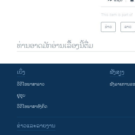
This item is part of
ຂ່າວ
ລາວ
ທ່ານອາດມັກອ່ານເລື້ອງນີ້ຕື່ມ
ເບິ່ງ
ຟັງສຽງ
ວີດີໂອພາສາລາວ
ຟັງລາຍການຂອງ
ຢູທູບ
ວີດີໂອພາສາອັງກິດ
ຂ່າວແລະລາຍງານ