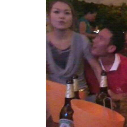
ວິທະຍາສາດ-ເທັກໂນໂລຈີ
ທຸລະກິດ
ພາສາອັງກິດ
ວີດີໂອ
ສຽງ
ລາຍການກະຈາຍສຽງ
ລາຍງານ