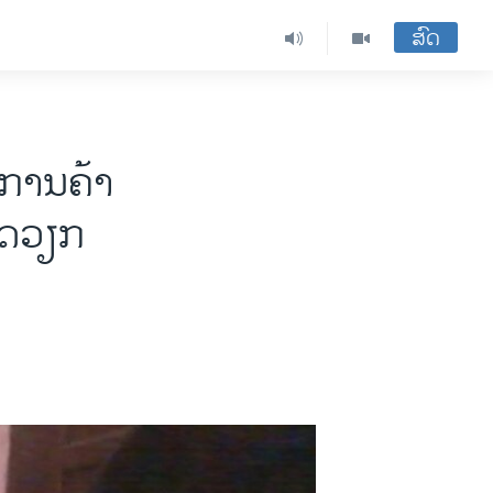
ສົດ
ງການຄ້າ
ດ​ວຽກ​