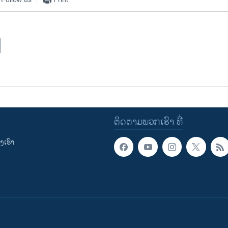
ຕິດຕາມພວກເຮົາ ທີ່
ເຮົາ