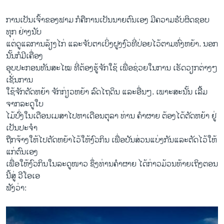
ການເປັນເຈົ້າຂອງຟາມ ກໍຄືການເປັນນາຍຕົນເອງ ມີຄວາມຮັບຜິດຊອບ
ທຸກ ຢ່າງນັບ
ແຕ່ດູແລການລ້ຽງໄກ່ ແລະຈັບຕາເບິ່ງຝູງງົວທີ່ປ່ອຍໄວ້ຕາມທົ່ງຫຍ້າ. ນອກ
ນັ້ນກໍມີເຄື່ອງ
ອຸບປະກອນທັນສະໄໝ ທີ່ຕ້ອງຮູ້ຈັກໃຊ້ ເພື່ອຊ່ວຍໃນການ ເຮັດວຽກຕ່າງໆ
ເຊັ່ນການ
ໃຊ້ຈັກຕັດຫຍ້າ ຈັກກ່ຽວຫຍ້າ ລົດໄຖດິນ ແລະອື່ນໆ. ເພາະສະນັ້ນ ເລີິ້ມ
ຈາກລະດູໃບ
ໄມ້ປົ່ງໃນເດືອນເມສາໄປຫາເດືອນຕຸລາ ທ່ານ ຄຳຜາຍ ຕ້ອງໄດ້ຕັດຫຍ້າ ຢູ່
ເປັນປະຈຳ
ຖືກຈ້າງໃຫ້ໄປຕັດຫຍ້າໄວ້ໃຫ້ງົວກິນ ເພື່ອປັນສ່ວນແບ່ງກັນແລະຕັດໄວ້ໃຫ້
ແກ່ຕົນເອງ
ເພື່ອໃຫ້ງົວກິນໃນລະດູໜາວ ຊຶ່ງທ່ານຄຳຜາຍ ໄດ້ກ່າວມ້ວນທ້າຍເຖິງຕອນ
ນີ້ສູ່ ວີໂອເອ
ຟັງວ່າ: