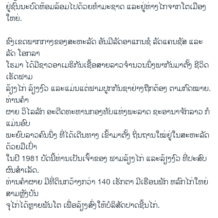
ຢູ່ຊົນນະບົດຫ້ອມລ້ອມໄປດ້ວຍທຳມະຊາດ ແລະຢູ່ຫ່າງໄກຈາກໂຕເມືອງ
ໃຫຍ່.
ຂົງເຂດພາກກາງຂອງສະຫະລັດ ອັນມີລັດອາແກນຊໍ ລັດແຄນຊັສ ແລະ
ລັດ ໂອກລາ
ໂຮມາ ໄດ້ມີຊາວອາເມຣິກັນເຊື້ອສາຍລາວຈຳນວນນຶ່ງພາກັນມາຕັ້ງ ຊີວິດ
ເຮັດຟາມ
ລ້ຽງໄກ່ ລ້ຽງງົວ ແລະແມ່ນແຕ່ຟາມປູກກັນຊາຢ່າງຖືກຕ້ອງ ຕາມກົດໝາຍ.
ທ່ານຄຳ
ຜາຍ ວິໄລລັກ ອະດີດທະຫານກອງທັບແຫ່ງພະລາດ ຊະອານາຈັກລາວ ກໍ
ແມ່ນອົບ
ພະຍົບລາວຄົນນຶ່ງ ທີ່ໄດ້ເດີນທາງ ເຂົ້າມາຕັ້ງ ຖິ່ນຖານໃໝ່ຢູ່ໃນສະຫະລັດ
ດ້ວຍມືເປົ່າ
ໃນປີ 1981 ບັດນີ້ທ່ານເປັນເຈົ້າຂອງ ຟາມລ້ຽງໄກ່ ແລະລ້ຽງງົວ ທີ່ປະສົບ
ຜົນສຳເລັດ.
ທ່ານຄຳຜາຍ ມີທີ່ດິນກວ້າງກວ່າ 140 ເຮັກຕາ ມີເຮືອນພັກ ຫລົກໄກ່ໃຫຍ່
ສາມຫຼັງບັນ
ຈຸໄກ່ໄດ້ຫຼາຍພັນໂຕ ເພື່ອລ້ຽງສົ່ງໃຫ້ບໍລິສັດປາດຊີ້ນໄກ່.