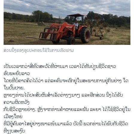
ສ່ວນນຶ່ງຂອງອຸບປະກອນໃຊ້ໃນການເຮັດຟາມ
ເປັນເວລາກວ່າສີ່ທົດສະວັດທີ່ຜ່ານມາ ເວລາໄດ້ຫັນປ່ຽນຊີວິດຊາວ
ອົບພະຍົບລາວ
ໂດຍທີ່ບໍ່ຄາດຄິດໄດ້ວ່າ ແຕ່ລະຄົນຈະຕົກຢູ່ໃນສະພາບການຢູ່ກິນຢ່າງ ໃດ
ໃນບັ້ນປາຍ.
ຫຼາຍໆທ່ານໄດ້ປະສົບຜົນສຳເລັດຕ່າງໆນາໆ ແລະອີກສ່ວນ ນຶ່ງໄດ້ຮັບ
ຄວາມຜິດຫວັງ
ກັບຊີວິດຫຼາຍຢ່າງ. ຫຼັງຈາກທ່ານຄຳຜາຍແລະພັນ ລະຍາ ໄດ້ໃຊ້ຊີວິດຢູ່ໃນ
ເມືອງໃຫຍ່
ທີ່ມີຜູ້ຄົນອາໄສຢູ່ຢ່າງໜາແໜ້ນມາແລ້ວ ບັດນີ້ ພວກທ່ານໄດ້ພົບກັບຊີວິດ
ທີ່ງຽບສະງົບ