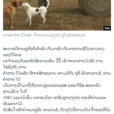
ວິທະຍາສາດ-ເທັກໂນໂລຈີ
ທຸລະກິດ
ພາສາອັງກິດ
ວີດີໂອ
ທ່ານຄຳຜາຍ ວິໄລລັກ ເຈົ້າຂອງຟາມລ້ຽງງົວ ຢູ່ໃນລັດອາແກນຊໍ.
ສຽງ
ສະບາຍດີທ່ານຢູ່ຟັງທີ່ເຄົາລົບ ກັບມາພົບ ກັບລາຍການຊີວິດຊາວລາວ
ລາຍການກະຈາຍສຽງ
ຂອງວີໂອເອ
ຕິດຕາມພວກເຮົາ ທີ່
ລາຍງານ
ປະຈຳແລງວັນພະຫັດອີກຕາມເຄີຍ. ມື້ນີ້ ເຮົາຈະພາທ່ານໄປຟັງ ການ
ໂອ້ລົມກັບ ທ່ານ
ຄຳຜາຍ ວິໄລລັກ ນັກກະສິກອນລາວ-ອາເມຣິກັນ ຢູ່ທີ່ ລັດອາແກນຊໍ. ທ່ານ
ພາສາຕ່າງໆ
ຄຳຜາຍ ໄດ້
ເດີນທາງເຂົ້າມາຕັ້ງຖິ່ນຖານຢູ່ນະຄອນລອສ ແອລເຈີລິສ ສະຫະລັດ
ອາເມຣິກາ ໃນປີ
1981 ແລະໄດ້ເລີ້ມ ປະກອບວິຊາ ອາຊີບຫຼາຍໆຢ່າງ ກ່ອນທີ່ທ່ານແລະ
ພັນລະຍາໄດ້
ຕັດສິນໃຈຍົກຍ້າຍມາຢູ່ລັດ ອາແກນຊໍ. ປັດຈຸບັນນີ້ທ່ານເປັນເຈົ້າຂອງທີ່ດິນ