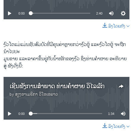
0:00
2:40
ລິງໂດຍກົງ
ງົວໂຕແມ່ແມ່ນຊັບສົມບັດທີ່ມີຄຸນຄ່າຫຼາຍກວ່າງົວຜູ້ ແລະງົວໂຕຜູ້ ຈະຖືກ
ນຳໄປປະ
ມູນຂາຍ ແລະລາຄາຂຶ້ນຢູ່ກັບນໍ້າໜັກຂອງງົວ ຊຶ່ງທ່ານຄຳຜາຍ ອະທິບາຍ
ສູ່ ຟັງດັ່ງນີ້:
ເຊີນຟັງການສຳພາດ ທ່ານຄຳຜາຍ ວິໄລລັກ
by
ສຽງອາເມຣິກາ ວີໂອເອລາວ
No media source currently available
0:00
1:34
ລິງໂດຍກົງ