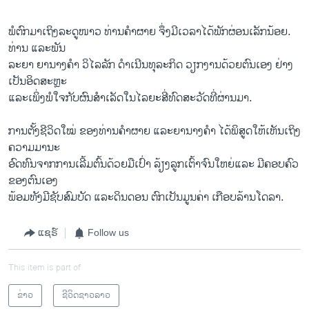
ພໍຕົກມາເຖິງລະດູໜາວ ທ່ານຄຳຜາຍ ຈຶ່ງມີເວລາໄດ້ພັກຜ່ອນເລັກນ້ອຍ.
ທ່ານ ແລະພັນ
ລະຍາ ຍານາງຄຳ ວິໄລລັກ ດຳເນີນທຸລະກິດ ວຽກງານດ້ວຍຕົນເອງ ຢ່າງ
ເປັນອິດສະຫຼະ
ແລະເພິ່ງພໍໃຈກັບຜົນສຳເລັດໃນໄລຍະສີ່ທົດສະວັດທີ່ຜ່ານມາ.
ການຕັ້ງຊີວິດໃໝ່ ຂອງທ່ານຄຳຜາຍ ແລະຍານາງຄຳ ໄດ້ພິສູດໃຫ້ເຫັນເຖິງ
ຄວາມມານະ
ອົດທົນຈາກການເລີ້ມຕົ້ນດ້ວຍມືເປົ່າ ລ້ຽງລູກເຕົ້າຈົນໃຫຍ່ແລະ ມີຄອບຄົວ
ຂອງຕົນເອງ
ພ້ອມທັງມີຊັບສົມບັດ ແລະດິນດອນ ຕົກເປັນມູນຄ່າ ເກືອບລ້ານໂດລາ.
ແຊຣ໌
Follow us
This item is part of
ຂ່າວ
ຊີວິດຊາວລາວ