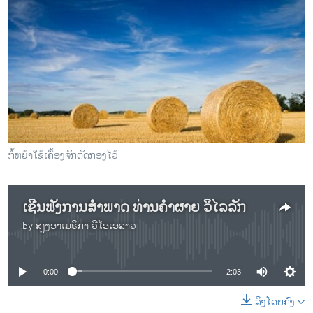
ກໍ້ຫຍ້າໃຊ້ເຄື້ອງຈັກຕັດກອງໄວ້
ເຊີນຟັງການສຳພາດ ທ່ານຄຳຜາຍ ວິໄລລັກ
by
ສຽງອາເມຣິກາ ວີໂອເອລາວ
No media source currently available
0:00
2:03
ລິງໂດຍກົງ