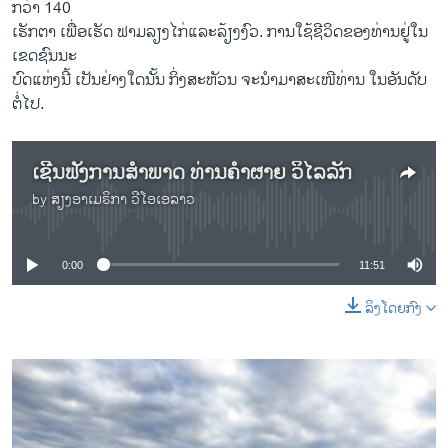
ກວ່າ 140
ເຮັກຕາ ເພື່ອເຮັດ ຟາມລຽງໄກ່ແລະລ້ຽງງົວ. ການໃຊ້ຊີວິດຂອງທ່ານຢູ່ໃນ
ເຂດຊົນນະ
ບົດແຫ່ງນີ້ ເປັນຢ່າງໃດນັ້ນ ກິ່ງສະຫັວນ ຈະນຳມາສະເໜີທ່ານ ໃນອັນດັບ
ຕໍ່ໄປ.
ເຊີນຟັງການສຳພາດ ທ່ານຄຳຜາຍ ວິໄລລັກ
by
ສຽງອາເມຣິກາ ວີໂອເອລາວ
No media source currently available
0:00
11:51
ລິງໂດຍກົງ