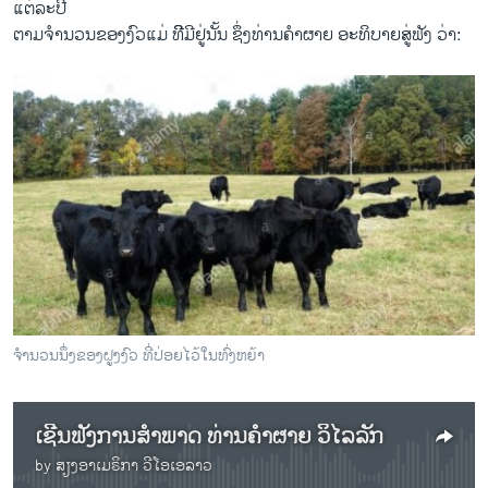
ແຕ່ລະປີ
ຕາມຈຳນວນຂອງງົວແມ່ ທີີມີຢູ່ນັ້ນ ຊຶ່ງທ່ານຄຳຜາຍ ອະທິບາຍສູ່ຟັງ ວ່າ:
ຈຳນວນນຶ່ງຂອງຝູງງົວ ທີ່ປ່ອຍໄວ້ໃນທົ່ງຫຍ້າ
ເຊີນຟັງການສຳພາດ ທ່ານຄຳຜາຍ ວິໄລລັກ
by
ສຽງອາເມຣິກາ ວີໂອເອລາວ
No media source currently available