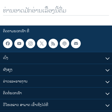
ທ່ານອາດມັກອ່ານເລື້ອງນີ້ຕື່ມ
ຕິດຕາມພວກເຮົາ ທີ່
ເບິ່ງ
ຟັງສຽງ
ຂ່າວແລະລາຍງານ
ຕິດຕໍ່ພວກເຮົາ
ວີໂອເອລາວ ສາມາດ ເຂົ້າເຖິງໄດ້ທີ່