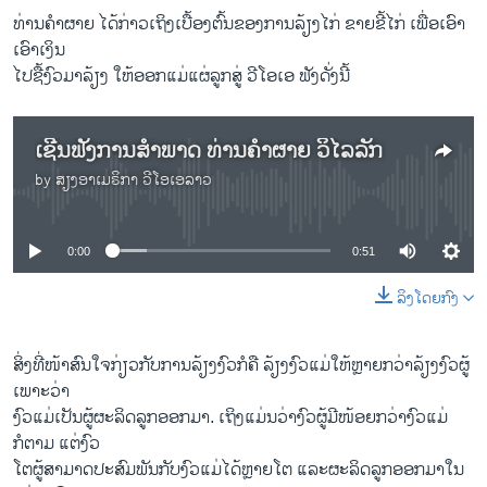
ທ່ານຄຳຜາຍ ໄດ້ກ່າວເຖິງເບື້ອງຕົ້ນຂອງການລ້ຽງໄກ່ ຂາຍຂີ້ໄກ່ ເພື່ອເອົາ
ເອົາເງິນ
ໄປຊື້ງົວມາລ້ຽງ ໃຫ້ອອກແມ່ແຜ່ລູກສູ່ ວີໂອເອ ຟັງດັ່ງນີ້
ເຊີນຟັງການສຳພາດ ທ່ານຄຳຜາຍ ວິໄລລັກ
by
ສຽງອາເມຣິກາ ວີໂອເອລາວ
No media source currently available
0:00
0:51
ລິງໂດຍກົງ
ສິ່ງທີ່ໜ້າສົນໃຈກ່ຽວກັບການລ້ຽງງົວກໍຄື ລ້ຽງງົວແມ່ໃຫ້ຫຼາຍກວ່າລ້ຽງງົວຜູ້
ເພາະວ່າ
ງົວແມ່ເປັນຜູ້ຜະລິດລູກອອກມາ. ເຖິງແມ່ນວ່າງົວຜູ້ມີໜ້ອຍກວ່າງົວແມ່
ກໍຕາມ ແຕ່ງົວ
ໂຕຜູ້ສາມາດປະສົມພັນກັບງົວແມ່ໄດ້ຫຼາຍໂຕ ແລະຜະລິດລູກອອກມາໃນ