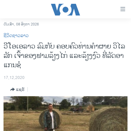
ລິ້ງ
ສຳຫລັບ
ເຂົ້າ
ວັນເສົາ, 08 ສິງຫາ 2026
ຫາ
ໂຮມເພຈ
ຊີວິດຊາວລາວ
ຂ້າມ
ລາວ
ວີໂອເອລາວ ລົມກັບ ຄອບຄົວທ່ານຄຳຜາຍ ວິໄລ
ຂ້າມ
ອາເມຣິກາ
ລັກ ເຈົ້າຂອງຟາມລ້ຽງໄກ່ ແລະລ້ຽງງົວ ທີ່ລັດອາ
ຂ້າມ
ໄປ
ການເລືອກຕັ້ງ ປະທານາທີບໍດີ ສະຫະລັດ 2024
ແກນຊໍ
ຫາ
ຂ່າວ​ຈີນ
ຊອກ
17,12,2020
ຄົ້ນ
ໂລກ
ແຊຣ໌
ເອເຊຍ
ອິດສະຫຼະພາບດ້ານການຂ່າວ
ຊີວິດຊາວລາວ
ຊຸມຊົນຊາວລາວ