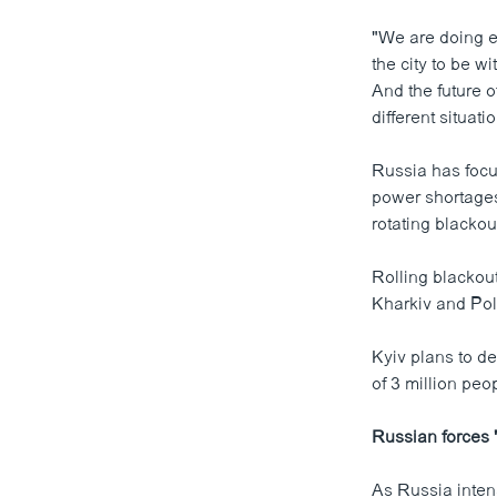
"We are doing ev
the city to be wi
And the future 
different situati
Russia has focus
power shortages
rotating blackou
Rolling blackou
Kharkiv and Pol
Kyiv plans to de
of 3 million peo
Russian forces 
As Russia intens