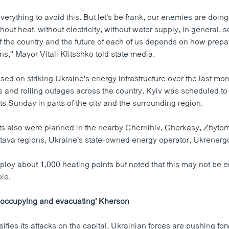
erything to avoid this. But let's be frank, our enemies are doing
thout heat, without electricity, without water supply, in general, s
of the country and the future of each of us depends on how prepa
ons," Mayor Vitali Klitschko told state media.
ed on striking Ukraine's energy infrastructure over the last mo
 and rolling outages across the country. Kyiv was scheduled to
ts Sunday in parts of the city and the surrounding region.
ts also were planned in the nearby Chernihiv, Cherkasy, Zhyto
tava regions, Ukraine's state-owned energy operator, Ukrenergo
ploy about 1,000 heating points but noted that this may not be e
ple.
'occupying and evacuating' Kherson
ifies its attacks on the capital, Ukrainian forces are pushing for