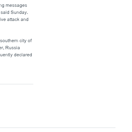
ning messages
y said Sunday.
ive attack and
southern city of
er, Russia
quently declared