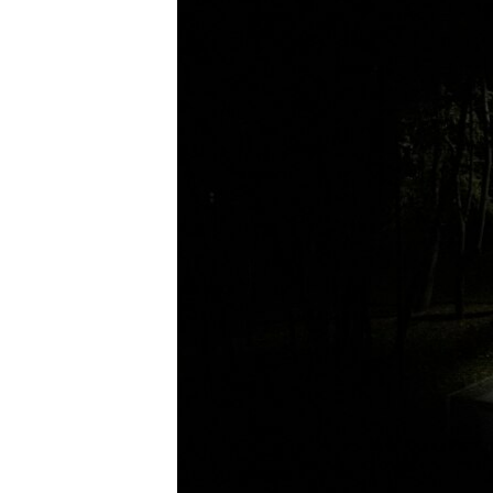
ວິທະຍາສາດ-ເທັກໂນໂລຈີ
ທຸລະກິດ
ພາສາອັງກິດ
ວີດີໂອ
ສຽງ
ລາຍການກະຈາຍສຽງ
ລາຍງານ