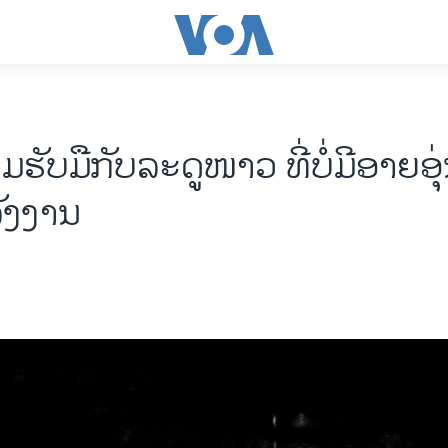
ມຮັບ​ມື​ກັບ​​ລະ​ດູ​ໜາວ ທີ່​ບໍ່​ມີອາຍອຸ
ັງ​ງານ