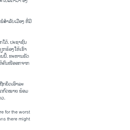
ລະ​ໂປ​ລ​ຕາ​ວາ ອີງ​
​ພໍ​ສຳ​ລັບເມືອງ ທີ່​ມີ
າກ​ໃຕ້. ປະ​ຊາ​ຊົນ
ຽກ​ຮ້ອງ​ໃຫ້​ເຂົາ​
ນ​ນີ້. ​ທະ​ຫານ​ຣັດ​
້​ຄົນ​ໜີ​ອອກ​ຈາ​ກ​
ຖືກ​ຍຶດ​ເອົາ​ລະ​
ິດ​ກົດ​ໝາຍ ພ້ອມ​
່າວ.
e for the worst
eans there might