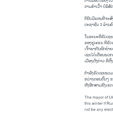
ການມອດ​ໄຟ​ຍັງ​ໄດ້​ມີ
ຕາມ​ຄຳ​ເວົ້າ​ ບໍ​ລິ​ສັ
​ກິ​ຢິບ​ມີ​ແຜນ​ທີ່​ຈະ​
ປະ​ຊາ​ຊົນ 3 ລ້ານ​ຄ
ໃນ​ຂະ​ນະ​ທີ່​ຣັດ​ເຊ
ຂອງ​ຢູ​ເຄ​ຣນ ທີ່​ຣັດ
ເຈົ້າ​ພາ​ກັນ​ຍົກ​ຍ້າ
ເຊຍ​ໄດ້​ເຕືອນ​ພວກ​ພ
ເມືອງ​ດັ່ງ​ກ່າວ ທີ່​ຕັ້
ກຳ​ລັງ​ຣັດ​ເຊຍ​ພວມ​ກ
ຫວ່າງຕອນ​ຕົ້ນ​ໆ ຂອ
ທັງ​ອີກ​ສາມ​ຂົງ​ເຂດ​
The mayor of Ukr
this winter if R
not be any elect