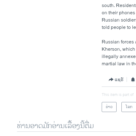
south. Resident
on their phones
Russian soldier
told people to l
Russian forces a
Kherson, which 
illegally annex
martial law in t
ແຊຣ໌
This item is part of
ຂ່າວ
ໂລກ
ທ່ານອາດມັກອ່ານເລື້ອງນີ້ຕື່ມ