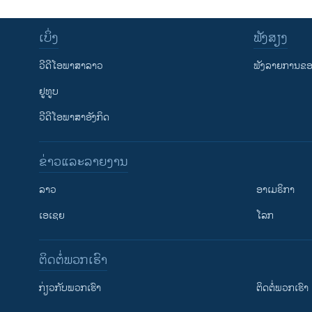
ເບິ່ງ
ຟັງສຽງ
ວີດີໂອພາສາລາວ
ຟັງລາຍການຂອງ
ຢູທູບ
ວີດີໂອພາສາອັງກິດ
ຂ່າວແລະລາຍງານ
ລາວ
ອາເມຣິກາ
ເອເຊຍ
ໂລກ
ຕິດຕໍ່ພວກເຮົາ
ກ່ຽວກັບພວກເຮົາ
ຕິດຕໍ່ພວກເຮົາ