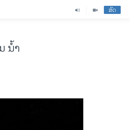
ສົດ
່ນ ນ້ຳ