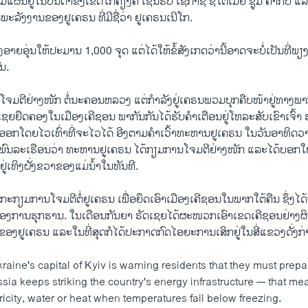
​ແຜນ​ຢູ່​ໃນ​ບັນ​ດາ​ຂົງ​ເຂດໃກ້​ຄ​ຽງຄື ເຊິ​ນີ​ຮິບ ເຊີ​ກາ​ຊີ ຊິ​ໂຕ​ເມຍ ຊູ​ມີ ຄາ​ກິບ ແ
ດ​ພະ​ລັງ​ງານຂອງ​ຢູ​ເຄ​ຣນ ທີ່ມີ​ຊື່​ວ່າ ຢູ​ເຄ​ຣນ​ເນີ​ໂກ.
ສົ່ງອາຍ​ອຸ່ນ​ໃຫ້​ປະ​ມານ 1,000 ຈຸດ ແຕ່​ໄດ້​ໃຫ້​ຂໍ້​ສັງ​ເກດ​ວ່າ​ນີ້​ອາດ​ຈະ​ບໍ່ເປັນ​ທີ່ພຽງ
ົນ.
ຍ​ໂຈມ​ຕີ​ຢ່າງ​ໜັກ ​ຕໍ່​ນະ​ຄອນ​ຫລວງ ແຕ່ກຳ​ລັງ​ຢູ່ເຄ​ຣນ​ພວມ​ບຸກ​ຄືບ​ໜ້າ​ຢູ່​ທາງ​ພ
​ເຊຍຢຶດຄອງ​ໃນ​ເມືອງ​ເຄີ​ຊອນ ພາ​ກັນ​ກັນ​ໄດ້​ຮັບ​ຄຳ​ເຕືອນ​ຢູ່​ໂທ​ລະ​ສັບ​ເຂົາ​ເຈົ້າ ຮ
ຍ​ອອກ​ໂດຍ​ໄວ​ເທົ່າ​ທີ່​ຈະ​ໄວ​ໄດ້ ອີງ​ຕາມ​ຄຳ​ເວົ້າ​ທະ​ຫານຢູ​ເຄ​ຣນ ໃນ​ວັນ​ອາ​ທິດ​ວາ
ົນ​ລະ​ເຮືອນ​ວ່າ ທະ​ຫານ​ຢູ​ເຄ​ຣນ ໄດ້​ກຽມ​ການ​ໂ​ຈມ​ຕີ​ຢ່າ​ງ​ໜັກ ແລະ​ໄດ້​ບອກ​ໃຫ
ງ​ຢູ່​ເທິງ​ຝັ່ງ​ຂວາ​ຂອງ​ແມ່​ນ້ຳ​ໃນ​ທັນ​ທີ.
ະ​ກຽມ​ການ​ໂຈມ​ຕີຕໍ່​ຢູ​ເຄ​ຣ​ນ ເພື່ອ​ຍຶດ​ເອົາ​ເມືອງ​ເຄີ​ຊອນ​ໃນພາກ​ໃຕ້ຄືນ​ ຊຶ່ງ​ໄດ້​
ງ​ການ​ຮຸກ​ຮານ. ​ໃນ​ເດືອນ​ກັນ​ຍາ ຣັດ​ເຊຍ​ໄດ້​ຜະ​ໜວກ​ເອົາ​ເຂດ​ເຄີ​ຊອນ​ຢ່າງ​ຜ
ຂອງ​ຢູ​ເຄ​ຣນ ແລະ​ໃນ​ທີ່​ສຸດ​ກໍ​ໄດ້​ປະ​ກາດ​ກົດໄອ​ຍະ​ການ​ເສິກ​ຢູ່​ໃນ​ສີ່​ແຂວງ​ດັ່ງ​ກ
aine's capital of Kyiv is warning residents that they must prepar
ussia keeps striking the country's energy infrastructure — that m
ricity, water or heat when temperatures fall below freezing.