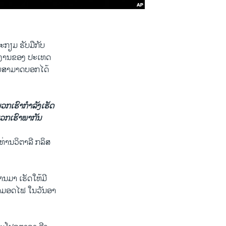
ກຽມ ​ຮັບ​ມື​ກັບ​
​ງ​ານ​ຂອງ​ ປ​ະ​ເທດ
ບໍ່​ສາ​ມາດບອກ​ໄດ້
ພວກ​ເຮົາ​ກຳ​ລັງ​ເຮັດ​
້​ພວກ​ເຮົາພາ​ກັນ​
່ານ​ວິ​ຕາ​ລີ ກ​ລິ​ສ​
ານ​ມາ ເຮັດ​ໃຫ້ມີ​
າ​ມອດ​ໄຟ​ ໃນ​ວັນ​ອາ​