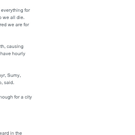
 everything for
o we all die.
red we are for
nth, causing
 have hourly
myr, Sumy,
, said.
nough for a city
ward in the