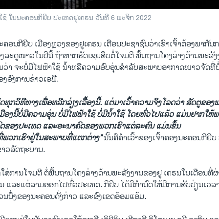
້າ​ໃຊ້​ ໃນ​ນ​ະ​ຄອນ​ກິ​ຢິບ ປະ​ເທດ​ຢູ​ເຄ​ຣນ ວັນ​ທີ 6 ພະ​ຈິກ 2022
ອນກີ​ຢິບ ​ເມືອງ​ຫຼວງ​ຂອງ​ຢູເຄ​ຣນ ເຕື​ອນ​ປະ​ຊາ​ຊົນວ່າ​ເຂົາ​ເຈົ້າ​ຕ້ອງ​ພາ​ກັນ​ກະ​
ະ​ດູ​ໜາວ​ໃນ​ປີ​ນີ້ ຖ້າ​ຫາກ​ຣັດ​ເຊຍ​ສືບ​ຕໍ່​ໂຈມ​ຕີ ​ພື້ນ​ຖານ​ໂຄງ​ລ່າງດ້ານ​ພະ​ລັງ
ວ່າ ຈະ​ບໍ່​ມີ​ໄຟ​ຟ້າໃຊ້ ນ້ຳຫລື​ຄວາມ​ອົບ​ອຸ່ນສຳ​ລັບ​ສະ​ພາບອາ​ກາດ​ໜາວ​ຈັດທີ່​
ງ​ອົງ​ການ​ຂ່າວ​ເອ​ພີ.
​ທຸກວິ​ທີ​ທາງ​ເພື່ອ​ຫລີກ​ລ່ຽງເລື້ອງ​ນີ້. ​ແຕ່​ມາ​ເວົ້າ​ຄວາມ​ຈິງ​ໂລດ​ວ່າ ສັດ​ຕູ​ຂອງ​
ມືອງນີ້​ບໍ່​ມີ​ຄວາມອຸ່ນ ​ບໍ່​ມີ​ໄຟ​ຟ້າ​ໃຊ້ ​ບໍ່​ມີ​ນ້ຳ​ໃຊ້ ໂດຍ​ທົ່ວ​ໄປ​ແລ້ວ ​ແມ່ນ​ຢາກ​ໃຫ
ດ​ຂອງ​ປະ​ເທດ ແລະ​ອະ​ນາ​ຄົດ​ຂອງ​ພວກ​ເຮົາ​ແຕ່​ລະ​ຄົນ ​ແມ່ນ​ຂຶ້ນ
ີ່​ພວກ​ເຮົາ​ຢູ່​ໃນ​ສ​ະ​ພາບ​ທີ່​ແຕກ​ຕ່າງ”
ນັ້ນ​ຄື​ຄຳ​ເວົ້າ​ຂອງ​ເຈົ້າ​ຄອງ​ນະ​ຄອນ​ກີ​ຢິບ ທ
ຂ່າວ​ລັດ​ຖະ​ບານ.
​ໃສ່​ການ​ໂຈມ​ຕີ ​ຕໍ່ພື້ນ​ຖານ​ໂຄງ​ລ່າງ​ດ້ານພະ​ລັງ​ງ​ານ​ຂອງ​ຢູ ​ເຄ​ຣນໃນ​ເດືອນ​ທີ່​ຜ່
 ແລະ​ແຜ່​ລາມ​ອອກ​ໄປ​ທົ່ວ​ປະ​ເທດ. ​ກິ​ຢິບ ໄດ້ມີ​ກຳ​ນົດໃຫ້​ມີ​ການ​ສັບ​ປ່ຽນ​ເວ​ລ
່ວນນຶ່ງ​ຂອງ​ນະ​ຄອນ​ດັ່ງ​ກ່າວ ແລະ​ຂົງ​ເຂດ​ອ້ອມ​ແອ້ມ.