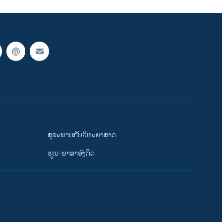
ສຸຂະພາບກັບວິທະຍາສາດ
ຮຽນ-ພາສາອັງກິດ