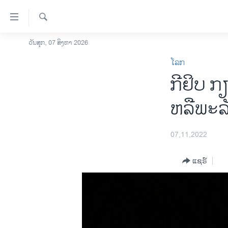
ລິ້ງ
ສຳຫລັບ
ເຂົ້າ
ຄົ້ນຫາ
ວັນສຸກ, 07 ສິງຫາ 2026
ໂຮມເພຈ
ຫາ
ໂລກ
ລາວ
ຂ້າມ
ກີ​ຢິບ ກຽ
ຂ້າມ
ອາເມຣິກາ
ຂ້າມ
ການເລືອກຕັ້ງ ປະທານາທີບໍດີ ສະຫະລັດ
ຫລື​ພະ​ລ
ໄປ
2024
ຫາ
ຂ່າວ​ຈີນ
ຊອກ
07,11,2022
ຄົ້ນ
ໂລກ
ແຊຣ໌
ເອເຊຍ
ອິດສະຫຼະພາບດ້ານການຂ່າວ
ຊີວິດຊາວລາວ
ຊຸມຊົນຊາວລາວ