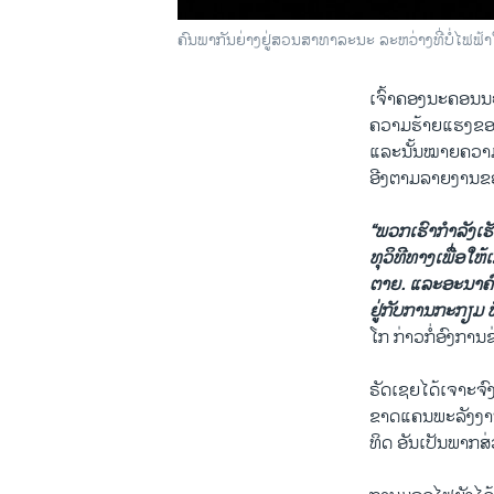
ຄົນ​ພາ​ກັນ​ຍ່າງ​ຢູ່​ສວນ​ສາ​ທາ​ລະ​ນະ ລະ​ຫວ່າງ​ທີ່​ບໍ່​ໄຟ​ຟ
ເຈົ້າຄອງ​ນະ​ຄອນນະ​ຄ
ຄວາມ​ຮ້າຍ​ແຮງ​ຂອງ​ລ
ແລະ​ນັ້ນ​ໝາຍ​ຄວາມ​
ອີງ​ຕາມ​ລາຍ​ງານ​ຂອ
“ພວກ​ເຮົາ​ກຳ​ລັງ​ເຮັດ
ທຸ​ວິ​ທີ​ທາງເພື່ອ​ໃຫ້ເ
ຕາຍ. ​ແລະ​ອະ​ນາ​ຄົ
ຢູ່​ກັບ​ການ​ກະ​ກຽມ ທ
ໂກ ກ່າວກໍ່​ອົງ​ການ​
ຣັດ​ເຊຍ​ໄດ້​ເຈາະ​ຈົງ
ຂາດ​ແຄນ​ພ​ະ​ລັງ​ງານ
ທິດ ອັນ​ເປັນ​ພາກ​ສ