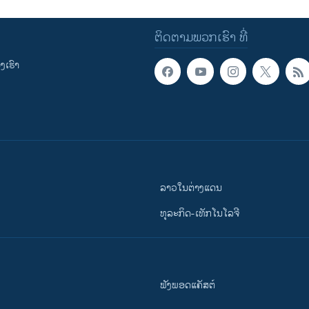
ຕິດຕາມພວກເຮົາ ທີ່
ເຮົາ
ລາວໃນຕ່າງແດນ
ທຸລະກິດ-ເທັກໂນໂລຈີ
ຟັງພອດແຄັສຕ໌