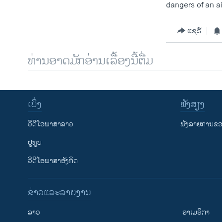
dangers of an ai
ແຊຣ໌
ທ່ານອາດມັກອ່ານເລື້ອງນີ້ຕື່ມ
ເບິ່ງ
ຟັງສຽງ
ວີດີໂອພາສາລາວ
ຟັງລາຍການຂອງ
ຢູທູບ
ວີດີໂອພາສາອັງກິດ
ຂ່າວແລະລາຍງານ
ລາວ
ອາເມຣິກາ