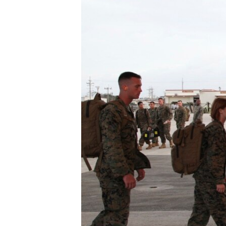
ວິທະຍາສາດ-ເທັກໂນໂລຈີ
ທຸລະກິດ
ພາສາອັງກິດ
ວີດີໂອ
ສຽງ
ລາຍການກະຈາຍສຽງ
ລາຍງານ