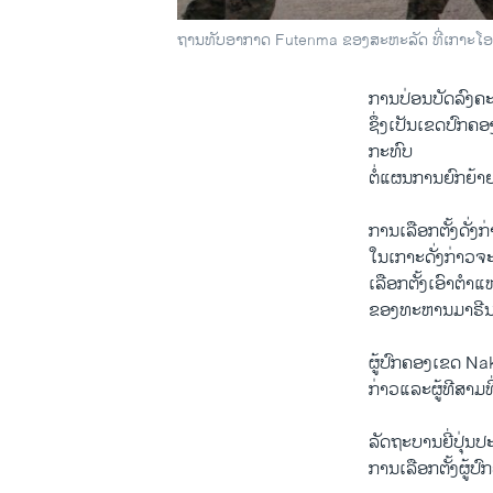
ຖານທັບອາກາດ Futenma ຂອງສະຫະລັດ ທີ່ເກາະໂອ
ການປ່ອນບັດລົງຄະ
ຊຶ່ງເປັນເຂດປົກຄອງ
ກະທົບ
ຕໍ່ແຜນການຍົກຍ້າ
ການເລືອກຕັ້ງດັ່ງ
ໃນເກາະດັ່ງກ່າວຈ
ເລືອກຕັ້ງເອົາຕຳ
ຂອງທະຫານມາຣີນສ
ຜູ້ປົກຄອງເຂດ Na
ກ່າວແລະຜູ້ທີສາມທ
ລັດຖະບານຍີ່ປຸ່ນ
ການເລືອກຕັ້ງຜູ້ປ