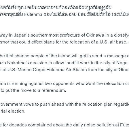
ພາກັນຈົ່ມທຸກ ມາເປັນເວລາຫລາຍທົດສະວັດແລ້ວ ກ່ຽວກັບສຽງລົບ
ຈາກຖານທັບ Futenma ແລະໄພອັນຕະລາຍ ຍ້ອນເຮືອບິນຕົກໃສ່ ເຂດທີ່ມີປ
 way in Japan's southernmost prefecture of Okinawa in a closel
rnor that could effect plans for the relocation of a U.S. air base.
the first chance people of the island will get to send a message
u Nakaima's decision to allow landfill work in the city of Nago 
on of U.S. Marine Corps Futenma Air Station from the city of Gin
a is running against two opponents who want the relocation c
 to put the move to a referendum.
vernment vows to push ahead with the relocation plan regardles
rial election.
for decades complained about the daily noise pollution at Fu