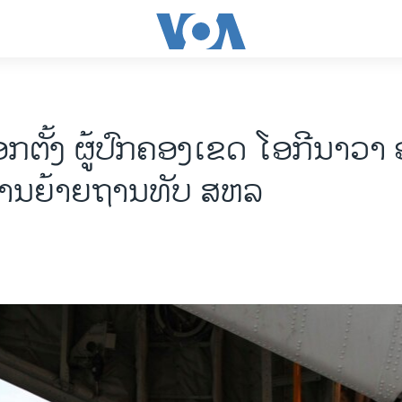
ກຕັ້ງ ຜູ້ປົກຄອງເຂດ ໂອກີນາວາ 
່ ການຍ້າຍຖານທັບ ສຫລ