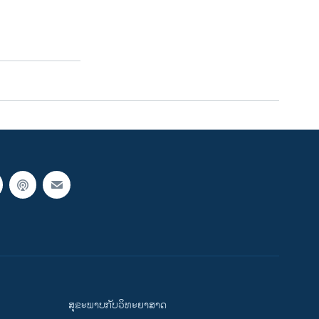
ສຸຂະພາບກັບວິທະຍາສາດ