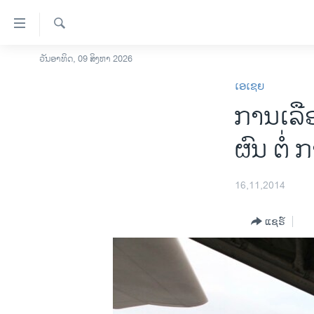
ລິ້ງ
ສຳຫລັບ
ເຂົ້າ
ຄົ້ນຫາ
ວັນອາທິດ, 09 ສິງຫາ 2026
ໂຮມເພຈ
ຫາ
ເອເຊຍ
ລາວ
ຂ້າມ
ການເລືອ
ຂ້າມ
ອາເມຣິກາ
ຂ້າມ
ການເລືອກຕັ້ງ ປະທານາທີບໍດີ ສະຫະລັດ
ຜົນ ຕໍ
ໄປ
2024
ຫາ
ຂ່າວ​ຈີນ
ຊອກ
16,11,2014
ຄົ້ນ
ໂລກ
ແຊຣ໌
ເອເຊຍ
ອິດສະຫຼະພາບດ້ານການຂ່າວ
ຊີວິດຊາວລາວ
ຊຸມຊົນຊາວລາວ