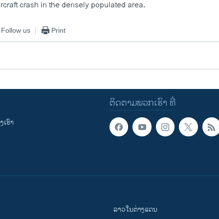
rcraft crash in the densely populated area.
Follow us
Print
ຕິດຕາມພວກເຮົາ ທີ່
ເຮົາ
ລາວໃນຕ່າງແດນ