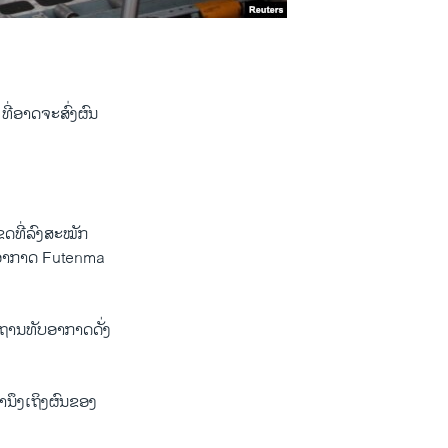
 ທີ່ອາດຈະສົ່ງຜົນ
ຂດທີ່ລົງສະໝັກ
ັບອາກາດ Futenma
ຍຖານທັບອາກາດດັ່ງ
ຳນຶງເຖິງຜົນຂອງ