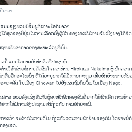
ກີນາວາ
ແນນສຽງພວມມີຂຶ້ນຢູ່ທີ່ເກາະໂອກີນາວາ
ໃຕ້ສຸດຂອງຍີ່ປຸ່ນໃນການເລືອກຕັ້ງຜູ້ປົກ ຄອງເຂດທີ່ມີການຈັບເບິ່ງຢ່າງໃກ້ຊິດ
ຍຖານທັບອາກາດຂອງສະຫະລັດຢູ່ທີ່ນັ້ນ.
ກ່າວນີ້ ແມ່ນໂອກາດອັນທຳອິດທີ່ປະຊາຊົນ
ະຕຳໜິສົ່ງຂ່າວຕໍ່ການຕັດສິນໃຈຂອງທ່ານ Hirokazu Nakaima ຜູ້ ປົກຄອງເ
ແໜ່ງຕື່ມອີກສະໄໝນຶ່ງ ທີ່ໄດ້ອະນຸຍາດໃຫ້ມີ ການກະກຽມ ເພື່ອຍົກຍ້າຍຖານທ
ະຫະລັດ ໃນເມືອງ Ginowan ໄປຍັງເຂດຖົມດິນໃໝ່ໃນເມືອງ Nago.
kaima ພວມລົງແຂ່ງຂັນກັບຜູ້ສະໝັກອີກສອງຄົນທີ່ຢາກໃຫ້ຍົກເລີກ ການຍ້າ
ີ່ຢາກໃຫ້ມີການລົງປະຊາມະຕິກ່ຽວກັບ ການຍົກຍ້າຍນີ້.
ປະກາດວ່າ ຈະດຳເນີນການຕໍ່ໄປ ກ່ຽວກັບແຜນການຍົກຍ້າຍຂອງຕົນ ໂດຍຈະບໍ່ຄ
ົກຄອງເຂດ.