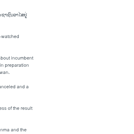
ະຊາຊົນອາໄສຢູ່
y-watched
 about incumbent
in preparation
owan.
anceled and a
s of the result
tenma and the