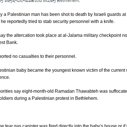
້ວງ ​ຂອງ​ຊາວ​ປາ​ແລ​ສ​ໄຕ​ນ໌ ທີ່ເມືອງ Bethlehem.
 say a Palestinian man has been shot to death by Israeli guards at
 he reportedly tried to stab security personnel with a knife.
say the altercation took place at al-Jalama military checkpoint no
est Bank.
eported no casualties to their personnel.
estinian baby became the youngest known victim of the current w
ence.
horities say eight-month-old Ramadan Thawabteh was suffocate
 soldiers during a Palestinian protest in Bethlehem.
f the tear gas canister was fired directly into the baby's house or 