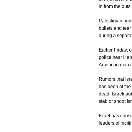
in from the outs
Palestinian prot
bullets and tea
during a separat
Earlier Friday, 
police near Heb
American man ne
Rumors that Isr
has been at the 
dead. Israeli au
stab or shoot Isr
Israel has cons
leaders of incit