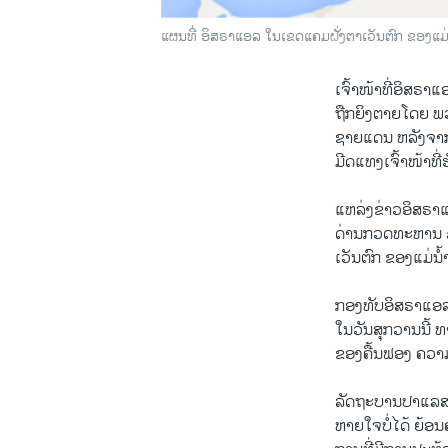
ແຜນທີ່ ອິສຣາແອລ ໃນ​ເຂດ​ແຄມ​ຝັ່ງ​ຕາ​ເວັນຕົກ ຂອງ​ແມ່​ນ
ເຈົ້າ​ໜ້າ​ທີ່​ອິສຣາ​ແ
​ຖືກ​ຍິງ​ຕາ​ຍ​ໂດຍ
​ຊາຍ​ແດນ ຫລັງ​ຈາກ​
​ມີດ​ແທງ​ເຈົ້າ​ໜ້າທີ
​ແຫ​ລ່ງຂ່າວ​ອິສຣາ​ແອ​
ດ່ານ​ກວດ​ທະຫານ a
ເວັນຕົກ ຂອງ​ແມ່​ນໍ້
ກອງທັບ​ອິສຣາ​ແອ​ລ​
ໃນ​ວັນ​ສຸກ​ວານ​ນີ້ ທ
ຂອງ​ຄື້ນຟອງ ​ຄວາມ
ລັດຖະບານ​ປາ​ແລ​ສ
ຫາຍ​ໃຈ​ບໍ່​ໄດ້ ​ຍ້