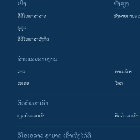
ເບິ່ງ
ຟັງສຽງ
ວີດີໂອພາສາລາວ
ຟັງລາຍການຂອງ
ຢູທູບ
ວີດີໂອພາສາອັງກິດ
ຂ່າວແລະລາຍງານ
ລາວ
ອາເມຣິກາ
ເອເຊຍ
ໂລກ
ຕິດຕໍ່ພວກເຮົາ
ກ່ຽວກັບພວກເຮົາ
ຕິດຕໍ່ພວກເຮົາ
ວີໂອເອລາວ ສາມາດ ເຂົ້າເຖິງໄດ້ທີ່