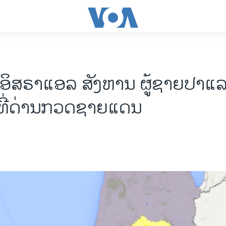
ິສຣາແອລ ສັງຫານ ຜູ້ຊາຍປາແລ
ງ ທີ່ດ່ານກວດຊາຍແດນ