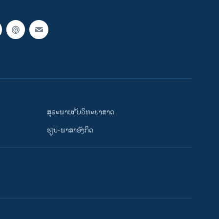
ສຸຂະພາບກັບວິທະຍາສາດ
ຮຽນ-ພາສາອັງກິດ