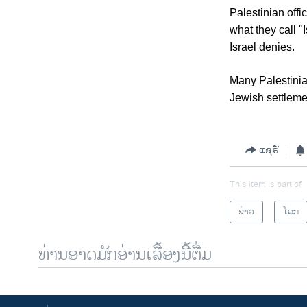
Palestinian offi
what they call "
Israel denies.
Many Palestinian
Jewish settlemen
ແຊຣ໌
This item is part of
ຂ່າວ
ໂລກ
ທ່ານອາດມັກອ່ານເລື້ອງນີ້ຕື່ມ