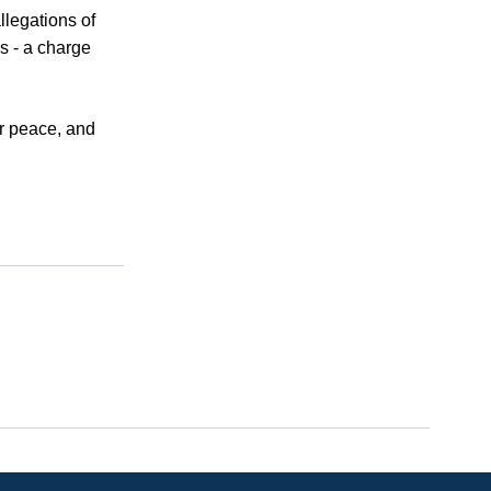
llegations of
ns - a charge
or peace, and