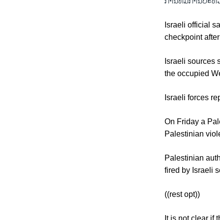
ການທີ່​ມີ​ການ​ປະ​ທ
Israeli official
checkpoint after
Israeli sources 
the occupied W
Israeli forces r
On Friday a Pal
Palestinian viol
Palestinian aut
fired by Israeli
((rest opt))
It is not clear i