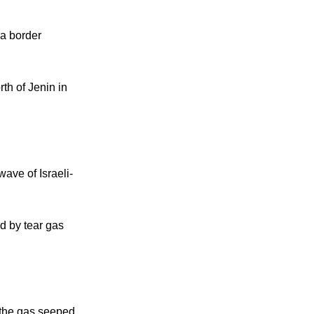
 a border
rth of Jenin in
ave of Israeli-
d by tear gas
if the gas seeped