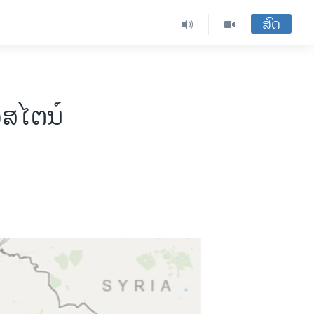
ສົດ
ສໄຕນ໌