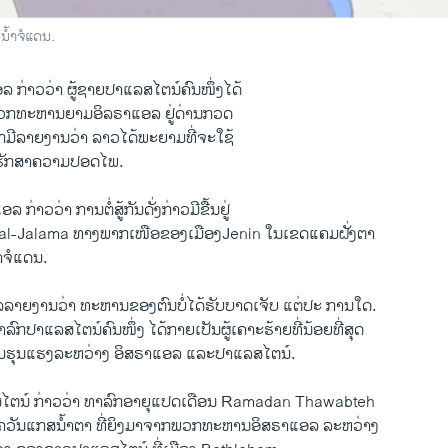
ໍ້າຈໍແດນ​.
ອ​ລ ກ່າວ​ວ່າ ຜູ້​ຊາຍ​ປາ​ແລ​ສ​ໄຕ​ນ໌ຄົນ​ໜຶ່ງ​ໄດ້
 ພວກ​ທະຫານ​ຍາມ​ອິລຣາ​ແອ​ລ ຢູ່​ດ່ານ​ກວດ
ມີ​ລາຍ​ງານ​ວ່າ ລາວ​ໄດ້​ພະຍາມທີ່​ຈະ​ໃຊ້
່ຮັກສາ​ຄວາມ​ປອ​ດ​ໄພ​.​
ລ ກ່າວ​ວ່າ ການ​ຕໍ່ສູ້​ກັນ​ດັ່ງກ່າວມີຂື້ນ​ຢູ່
l-Jalama ທາງ​ພາກ​ເໜືອ​ຂອງ​ເມືອງJenin ​ໃນ​ເຂດ​ແຄມ​ຝັ່ງ​ຕາ​
າຈໍແດນ​.
ລາຍ​ງານ​ວ່າ ທະຫານ​ຂອງ​ຕົນ​ບໍ່​ໄດ້​ຮັບບາດ​ເຈັບ ແຕ່​ປະ ການ​ໃດ.​
າລົກ​ປາ​ແລ​ສ​ໄຕ​ນ໌ຄົນ​ໜຶ່ງ ​ໄດ້​ກາຍເປັນ​ຜູ້​ເຄາະ​ຮ້າຍ​ທີ່ນ້ອຍທີ່ສຸດ
ຮຸນ​ແຮງ​ລະຫວ່າງ ອິສຣາ​ແອ​ລ ​ແລະ​ປາ​ແລ​ສ​ໄຕ​ນ໌.
​ໄຕ​ນ໌ ກ່າວ​ວ່າ ທາລົກ​ອາຍຸ​ແປ​ດ​ເດືອນ Ramadan Thawabteh
ອນ​ຄວັນ​ແກ​ສນໍ້າຕາ ທີ່​ຍິງ​ມາ​ຈາກ​ພວກ​ທະຫານ​ອິສຣາ​ແອ​ລ ລະຫວ່າງ​