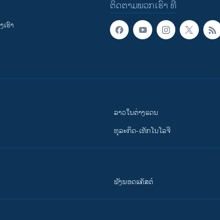
ຕິດຕາມພວກເຮົາ ທີ່
ເຮົາ
ລາວໃນຕ່າງແດນ
ທຸລະກິດ-ເທັກໂນໂລຈີ
ຟັງພອດແຄັສຕ໌