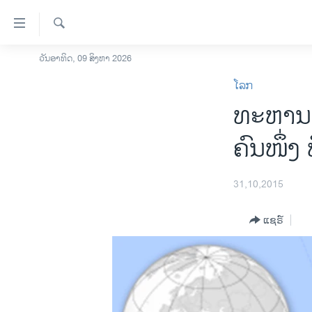
ລິ້ງ
ສຳຫລັບ
ເຂົ້າ
ຄົ້ນຫາ
ວັນອາທິດ, 09 ສິງຫາ 2026
ໂຮມເພຈ
ຫາ
ໂລກ
ລາວ
ຂ້າມ
ທະຫານອ
ຂ້າມ
ອາເມຣິກາ
ຂ້າມ
ການເລືອກຕັ້ງ ປະທານາທີບໍດີ ສະຫະລັດ
ຄົນໜຶ່
ໄປ
2024
ຫາ
ຂ່າວ​ຈີນ
ຊອກ
31,10,2015
ຄົ້ນ
ໂລກ
ແຊຣ໌
ເອເຊຍ
ອິດສະຫຼະພາບດ້ານການຂ່າວ
ຊີວິດຊາວລາວ
ຊຸມຊົນຊາວລາວ