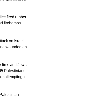
ice fired rubber
nd firebombs
tack on Israeli
d and wounded an
Muslims and Jews
 65 Palestinians
 or attempting to
Palestinian