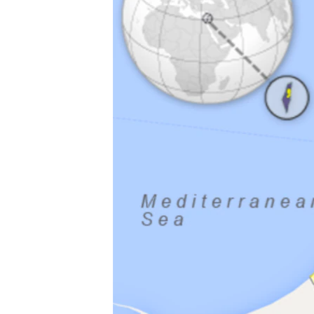
ວິທະຍາສາດ-ເທັກໂນໂລຈີ
ທຸລະກິດ
ພາສາອັງກິດ
ວີດີໂອ
ສຽງ
ລາຍການກະຈາຍສຽງ
ລາຍງານ