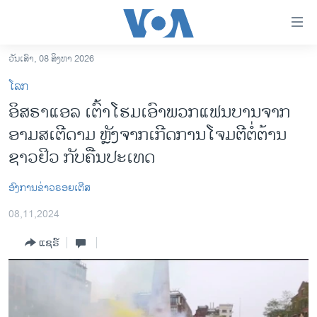
ລິ້ງ
ສຳຫລັບ
ເຂົ້າ
ວັນເສົາ, 08 ສິງຫາ 2026
ຫາ
ໂຮມເພຈ
ໂລກ
ຂ້າມ
ລາວ
ອິສຣາແອລ ເຕົ້າໂຮມເອົາພວກແຟນບານຈາກ
ຂ້າມ
ອາເມຣິກາ
ອາມສເຕີດາມ ຫຼັງຈາກເກີດການໂຈມຕີຕໍ່ຕ້ານ
ຂ້າມ
ໄປ
ການເລືອກຕັ້ງ ປະທານາທີບໍດີ ສະຫະລັດ 2024
ຊາວຢິວ ກັບຄືນປະເທດ
ຫາ
ຂ່າວ​ຈີນ
ຊອກ
ອົງການຂ່າວຣອຍເຕີສ
ຄົ້ນ
ໂລກ
08,11,2024
ເອເຊຍ
ແຊຣ໌
ອິດສະຫຼະພາບດ້ານການຂ່າວ
ຊີວິດຊາວລາວ
ຊຸມຊົນຊາວລາວ