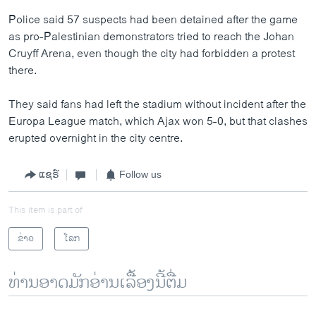
Police said 57 suspects had been detained after the game
as pro-Palestinian demonstrators tried to reach the Johan
Cruyff Arena, even though the city had forbidden a protest
there.
They said fans had left the stadium without incident after the
Europa League match, which Ajax won 5-0, but that clashes
erupted overnight in the city centre.
ແຊຣ໌
Follow us
This item is part of
ຂ່າວ
ໂລກ
ທ່ານອາດມັກອ່ານເລື້ອງນີ້ຕື່ມ