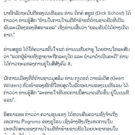
ນາຍົກລັດຖະມົນຕີຂອງເນເທີແລນ ທ່ານ ດິກຄ໌ ສຊູຟ (Dick Schoof) ໄດ້
ກ່າວວ່າ ທ່ານຮູ້ສຶກ “ຢ້ານໃນການໂຈມຕີທຳຮ້າຍຕໍ່ຕ້ານຊາວຢິວທີ່ເປັນ
ພົນລະເມືອງຂອງອິສຣາແອລ” ເຊິ່ງທ່ານເອີ້ນວ່າ “ຍອມຮັບບໍ່ໄດ້ຢ່າງເດັດ
ຂາດ.”
ທ່ານສຊູຟ ໄດ້ໃຫ້ຄວາມໝັ້ນໃຈແກ່ ທ່ານເນທັນຢາຮູ ໂດຍຜ່ານໂທລະສັບ
ວ່າ “ພວກຜູ້ຮ້າຍທັງຫຼາຍຈະຖືກລະບຸໂຕ ແລະ ນຳມາດຳເນີນຄະດີ” ທ່ານ
ໄດ້ກ່າວຖະແຫລງການຢູ່ໃນສື່ສັງຄົມ X.
ນັກການເມືອງທີ່ຕໍ່ຕ້ານຊາວມຸສລິມ ທ່ານ ກຽດຣຕ໌ ວາຍລ໌ເດີສ (Geert
Wilders) ຫົວໜ້າຂອງພັກທີ່ໃຫຍ່ສຸດໃນລັດຖະບານຂອງເນເທີແລນ ໄດ້
ກ່າວວ່າ ທ່ານຮູ້ສຶກ “ລະອາຍໃຈທີ່ເຫດການນີ້ສາມາດເກີດຂຶ້ນ ຢູ່ໃນເນເທີ
ແລນ”.
ອິສຣາແອລ ກ່າວວ່າ ຄວາມຮຸນແຮງ ໄດ້ຫວນຄືນຄວາມຊົງຈຳເຖິງ
ເຫດການ Pogroms ຂອງຢູໂຣບ ເຊິ່ງອ້າງອີງເຖິງເຫດການໃນ
ປະຫວັດສາດຂອງການໂຈມຕີທຳຮ້າຍຊາວຢິວໂດຍປະຊາກອນໃນ