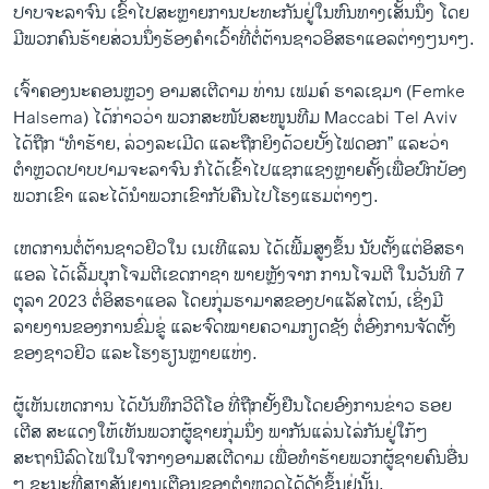
ປາບຈະລາຈົນ ເຂົ້າໄປສະຫຼາຍການປະທະກັນຢູ່ໃນຫົນທາງເສັ້ນນຶ່ງ ໂດຍ
ມີພວກຄົນຮ້າຍສ່ວນນຶ່ງຮ້ອງຄຳເວົ້າທີ່ຕໍ່ຕ້ານຊາວອິສຣາແອລຕ່າງໆນາໆ.
ເຈົ້າຄອງນະຄອນຫຼວງ ອາມສເຕີດາມ ທ່ານ ເຟມຄ໌ ຮາລເຊມາ (Femke
Halsema) ໄດ້ກ່າວວ່າ ພວກສະໜັບສະໜູນທີມ Maccabi Tel Aviv
ໄດ້ຖືກ “ທຳຮ້າຍ, ລ່ວງລະເມີດ ແລະຖືກຍິງດ້ວຍບັ້ງໄຟດອກ” ແລະວ່າ
ຕຳຫຼວດປາບປາມຈະລາຈົນ ກໍໄດ້ເຂົ້າໄປແຊກແຊງຫຼາຍຄັ້ງເພື່ອປົກປ້ອງ
ພວກເຂົາ ແລະໄດ້ນຳພວກເຂົາກັບຄືນໄປໂຮງແຮມຕ່າງໆ.
ເຫດການຕໍ່ຕ້ານຊາວຢິວໃນ ເນເທີແລນ ໄດ້ເພີ້ມສູງຂຶ້ນ ນັບຕັ້ງແຕ່ອິສຣາ
ແອລ ໄດ້ເລີ້ມບຸກໂຈມຕີເຂດກາຊາ ພາຍຫຼັງຈາກ ການໂຈມຕີ ໃນວັນທີ 7
ຕຸລາ 2023 ຕໍ່ອິສຣາແອລ ໂດຍກຸ່ມຮາມາສຂອງປາແລັສໄຕນ໌, ເຊິ່ງມີ
ລາຍງານຂອງການຂົ່ມຂູ່ ແລະຈົດໝາຍຄວາມກຽດຊັງ ຕໍ່ອົງການຈັດຕັ້ງ
ຂອງຊາວຢິວ ແລະໂຮງຮຽນຫຼາຍແຫ່ງ.
ຜູ້ເຫັນເຫດການ ໄດ້ບັນທຶກວີດີໂອ ທີ່ຖືກຢັ້ງຢືນໂດຍອົງການຂ່າວ ຣອຍ
ເຕີສ ສະແດງໃຫ້ເຫັນພວກຜູ້ຊາຍກຸ່ມນຶ່ງ ພາກັນແລ່ນໄລ່ກັນຢູ່ໃກ້ໆ
ສະຖານີລົດໄຟໃນໃຈກາງອາມສເຕີດາມ ເພື່ອທຳຮ້າຍພວກຜູ້ຊາຍຄົນອື່ນ
ໆ ຂະນະທີ່ສຽງສັນຍານເຕືອນຂອງຕຳຫຼວດໄດ້ດັງຂຶ້ນຢູ່ນັ້ນ.