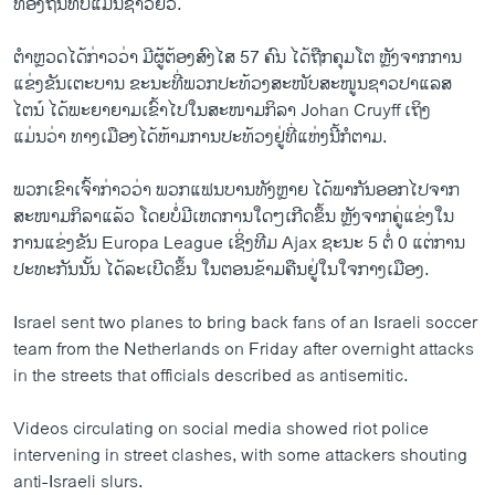
ທ້ອງຖິ່ນທີ່ບໍ່ແມ່ນຊາວຢິວ.
ຕຳຫຼວດໄດ້ກ່າວວ່າ ມີຜູ້ຕ້ອງສົງໄສ 57 ຄົນ ໄດ້ຖືກຄຸມໂຕ ຫຼັງຈາກການ
ແຂ່ງຂັນເຕະບານ ຂະນະທີ່ພວກປະທ້ວງສະໜັບສະໜູນຊາວປາແລສ
ໄຕນ໌ ໄດ້ພະຍາຍາມເຂົ້າໄປໃນສະໜາມກິລາ Johan Cruyff ເຖິງ
ແມ່ນວ່າ ທາງເມືອງໄດ້ຫ້າມການປະທ້ວງຢູ່ທີ່ແຫ່ງນີ້ກໍຕາມ.
ພວກເຂົາເຈົ້າກ່າວວ່າ ພວກແຟນບານທັງຫຼາຍ ໄດ້ພາກັນອອກໄປຈາກ
ສະໜາມກິລາແລ້ວ ໂດຍບໍ່ມີເຫດການໃດໆເກີດຂຶ້ນ ຫຼັງຈາກຄູ່ແຂ່ງໃນ
ການແຂ່ງຂັນ Europa League ເຊິ່ງທີມ Ajax ຊະນະ 5 ຕໍ່ 0 ແຕ່ການ
ປະທະກັນນັ້ນ ໄດ້ລະເບີດຂຶ້ນ ໃນຕອນຂ້າມຄືນຢູ່ໃນໃຈກາງເມືອງ.
Israel sent two planes to bring back fans of an Israeli soccer
team from the Netherlands on Friday after overnight attacks
in the streets that officials described as antisemitic.
Videos circulating on social media showed riot police
intervening in street clashes, with some attackers shouting
anti-Israeli slurs.