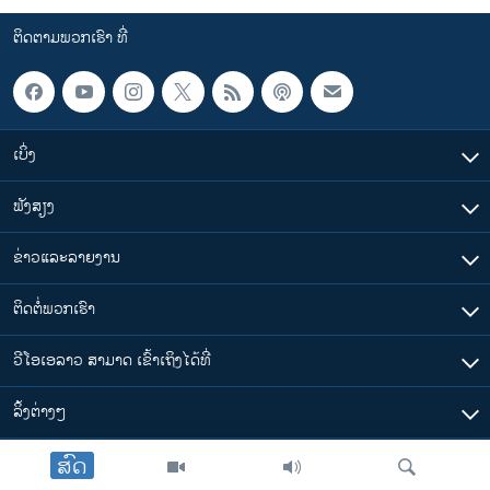
ຕິດຕາມພວກເຮົາ ທີ່
ເບິ່ງ
ຟັງສຽງ
ຂ່າວແລະລາຍງານ
ຕິດຕໍ່ພວກເຮົາ
ວີໂອເອລາວ ສາມາດ ເຂົ້າເຖິງໄດ້ທີ່
​ລິ້ງ​ຕ່າງໆ
ສົດ
ຕາມເວລາໃນລາວ