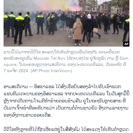
ວິທະຍາສາດ-ເທັກໂນໂລຈີ
ທຸລະກິດ
ພາສາອັງກິດ
ວີດີໂອ
ສຽງ
ພາບນີ້ໄດ້ມາຈາກວີດີໂອ ສະແດງໃຫ້ເຫັນຕຳຫຼວດຢືນປ້ອງກັນ ຂະນະທີ່ພວກ
ສະໜັບສະໜູນທີມ Maccabi Tel Aviv ໄຕ້ກະບອງໄຟ ຢູ່ຈັດຕຸລັດ ດາມ ຫຼື Dam
ລາຍການກະຈາຍສຽງ
ຕິດຕາມພວກເຮົາ ທີ່
square, ໃນນະຄອນຫຼວງອາມສເຕີດາມ ຂອງປະເທດເນເທີແລນ, ວັນພະຫັດ ທີ
ລາຍງານ
7 ພະຈິກ 2024. (AP Photo InterVision)
ອາມສເຕີດາມ —
ອິສຣາແອລ ໄດ້ສົ່ງເຮືອບິນສອງລຳໄປຮັບເອົາພວກ
ພາສາຕ່າງໆ
ແຟນທີມເຕະບານຂອງອິສຣາແອລ ຈາກປະເທດເນເທີແລນ ໃນວັນສຸກມື້ນີ້
ຫຼັງຈາກເກີດການໂຈມຕີທຳຮ້າຍຕອນຂ້າມຄືນ ຢູ່ໃນຖະໜົນຫຼາຍສາຍ ທີ່
ບັນດາເຈົ້າໜ້າທີ່ອະທິບາຍວ່າ ເປັນການຕໍ່ຕ້ານຊາວຢິວ ອີງຕາມລາຍງານ
ຂອງອົງການຂ່າວຣອຍເຕີສ.
ວີດີໂອທັງຫຼາຍທີ່ໄດ້ຖືກເຜີຍແຜ່ຢູ່ໃນສື່ສັງຄົມ ໄດ້ສະແດງໃຫ້ເຫັນຕຳຫຼວດ