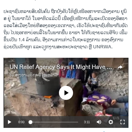
ປະຊາຊົນຫລາຍສິບພັນຄົນ ຖືກບັງຄັບໃຫ້ຫຼົບໜີອອກຈາກເມືອງ​ຄານ ຢູ​ນິ​
ສ ຢູ່ ໃນພາກໃຕ້ ໃນອາທິດແລ້ວນີ້ ເພື່ອຫຼົບໜີການຖິ້ມລະເບີດຂອງອິສຣາ
ແອລໃສ່ເມືອງໃຫຍ່ທີສອງຂອງເຂດກາຊາ, ເຮັດໃຫ້ປະຊາຊົນທີ່ພາກັນພັດ
ຖິ່ນ ໄປຊອກຫາບ່ອນລີ້ໄພໃນພາກພື້ນ ຣາຟາ ໃກ້ກັບຊາຍແດນອີຈິບ ເພີ້ມ
ຂຶ້ນເປັນ 1.4 ລ້ານຄົນ, ອີງຕາມການກ່າວໃນຖະແຫຼງການ ຂອງອົງການ
ຊ່ວຍບັນເທົາທຸກ ແລະວຽກງານສະຫະປະຊາຊາດ ຫຼື UNRWA.
UN Relief Agency Says It Might Have to Shut Down Gaza Operations
by
ສຽງອາເມຣິກາ ວີໂອເອລາວ
No media source currently available
0:00
3:11