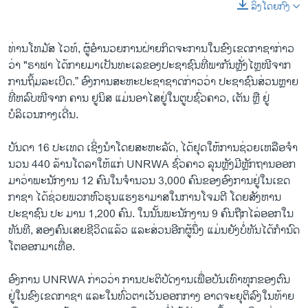
ລິງໂດຍກົງ
ທ່ານໂທມັສ ໄວທ໌, ຜູ້ອຳນວຍການຝ່າຍກິດຈະການໃນຂົງເຂດກາຊາກ່າວ
ວ່າ "ຣາຟາ ໄດ້ກາຍມາເປັນທະເລຂອງປະຊາຊົນທີ່ພາກັນຫຼັ່ງໄຫຼໜີຈາກ
ການຖິ້ມລະເບີດ.” ອົງການ​ສະຫະ​ປະຊາ​ຊາດກ່າວ​ວ່າ ປະຊາຊົນສ່ວນຫຼາຍ​
ທີ່​ຫລົບ​ໜີຈາກ ຄານ ຢູນິສ ​ແມ່ນ​ອາ​ໄສ​ຢູ່​ໃນ​ຕູບຊົ່ວຄາວ, ​ເຕັນ ຫຼື ​ຢູ່​
ບໍລິເວນ​ກາງເດີ່ນ.
ບັນດາ 16 ປະເທດ ເຊິ່ງນຳໂດຍສະຫະລັດ, ໄດ້ຢຸດໃຫ້ການຊ່ວຍເຫລືອຈໍາ
ນວນ 440 ລ້ານໂດລາໃຫ້ແກ່ UNRWA ຊົ່ວຄາວ ລຸນຫຼັງມີຫຼັກຖານອອກ
ມາວ່າພະນັກງານ 12 ຄົນໃນຈຳນວນ 3,000 ຄົນຂອງອົງການຢູ່ໃນເຂດ
ກາຊາ ໄດ້ຊ່ວຍພວກຫົວຮຸນແຮງຮາມາສໃນການໂຈມຕີ ໂດຍສັງຫານ
ປະຊາຊົນ ປະ ມານ 1,200 ຄົນ. ໃນນັ້ນພະນັກງານ 9 ຄົນຖືກ​ໄລ່​ອອກ​ໃນ​
ທັນທີ, ສອງ​ຄົນ​ເສຍ​ຊີວິດແລ້ວ ​ແລະ​ສ່ວນອີກຜູ້ນຶ່ງ ແມ່ນຍັງ​ບໍ່​ທັນ​ໄດ້​ກໍານົດ
ໂຕອອກມາເທື່ອ.
ອົງການ UNRWA ກ່າວວ່າ ການປະຕິບັດງານເພື່ອບັນເທົາທຸກຂອງຕົນ
ຢູ່ໃນຂົງເຂດກາຊາ ແລະໃນທົ່ວຕາເວັນອອກກາງ ອາດຈະຍຸຕິລົງໃນທ້າຍ