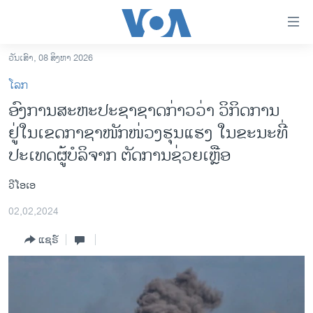
ລິ້ງ
ສຳຫລັບ
ເຂົ້າ
ວັນເສົາ, 08 ສິງຫາ 2026
ຫາ
ໂຮມເພຈ
ໂລກ
ຂ້າມ
ລາວ
ອົງການສະຫະປະຊາຊາດກ່າວວ່າ ວິກິດການ
ຂ້າມ
ອາເມຣິກາ
ຢູ່ໃນ​ເຂດກາຊາໜັກໜ່ວງຮຸນແຮງ ໃນຂະນະທີ່
ຂ້າມ
ໄປ
ການເລືອກຕັ້ງ ປະທານາທີບໍດີ ສະຫະລັດ 2024
ປະເທດຜູ້ບໍລິຈາກ ຕັດການຊ່ວຍເຫຼືອ
ຫາ
ຂ່າວ​ຈີນ
ຊອກ
ວີໂອເອ
ຄົ້ນ
ໂລກ
02,02,2024
ເອເຊຍ
ແຊຣ໌
ອິດສະຫຼະພາບດ້ານການຂ່າວ
ຊີວິດຊາວລາວ
ຊຸມຊົນຊາວລາວ