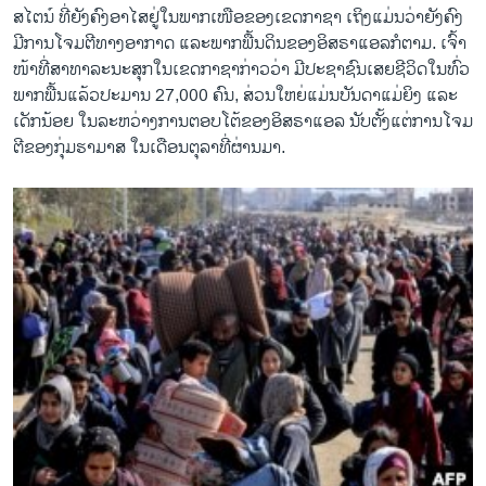
ສ​ໄຕນ໌ ​ທີ່​ຍັງ​ຄົງອາໄສ​ຢູ່​ໃນ​ພາກ​ເໜືອ​ຂອງ​ເຂດກາຊາ ​ເຖິງ​ແມ່ນ​ວ່າ​ຍັງຄົງ
ມີ​ການ​ໂຈມ​ຕີ​ທາງ​ອາກາດ​ ​ແລະພາກ​ພື້ນດິນຂອງອິສຣາແອລກໍຕາມ. ເຈົ້າ​
ໜ້າ​ທີ່​ສາ​ທາ​ລະ​ນະ​ສຸກໃນ​ເຂດ​ກາ​ຊາກ່າວ​ວ່າ ມີ​ປະຊາຊົນເສຍຊີວິດໃນທົ່ວ
ພາກພື້ນແລ້ວປະມານ 27,000 ຄົນ, ສ່ວນ​ໃຫຍ່​ແມ່ນບັນດາ​ແມ່​ຍິງ ແລະ​
ເດັກ​ນ້ອຍ ໃນ​ລະ​ຫວ່າງ​ການ​ຕອບ​ໂຕ້​ຂອງ​ອິ​ສ​ຣາ​ແອລ ນັບ​ຕັ້ງ​ແຕ່​ການ​ໂຈມ​
ຕີ​ຂອງກຸ່ມຮາມາສ ໃນ​ເດືອນ​ຕຸ​ລາທີ່ຜ່ານມາ.