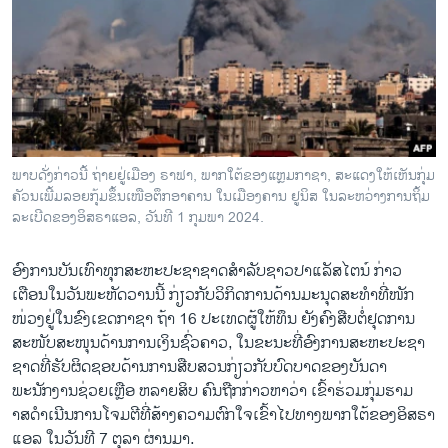
ວິທະຍາສາດ-ເທັກໂນໂລຈີ
ທຸລະກິດ
ພາສາອັງກິດ
ວີດີໂອ
ສຽງ
ພາບດັ່ງກ່າວນີ້ ຖ່າຍຢູ່ເມືອງ ຣາຟາ, ພາກໃຕ້ຂອງແຫຼມກາຊາ, ສະແດງໃຫ້ເຫັນກຸ່ມ
ຄັວນເພີ້ມລອຍກຸ້ມຂຶ້ນເໜືອຕຶກອາຄານ ໃນເມືອງຄານ ຢູນິສ ໃນລະຫວ່າງການຖິ້ມ
ລາຍການກະຈາຍສຽງ
ຕິດຕາມພວກເຮົາ ທີ່
ລະເບີດຂອງອິສຣາແອລ, ວັນທີ 1 ກຸມພາ 2024.
ລາຍງານ
ອົງການ​ບັນເທົາທຸກສະຫະ​ປະຊາ​ຊາດສໍາລັບ​ຊາວປາ​ແລັ​ສ​ໄຕ​ນ໌ ກ່າວ​
ເຕືອນ​ໃນ​ວັນ​ພະຫັດ​ວານ​ນີ້ ​ກ່ຽວ​ກັບ​ວິ​ກິດ​ການ​ດ້ານ​ມະນຸດສະທຳ​ທີ່ໜັກ
ພາສາຕ່າງໆ
ໜ່ວງຢູ່ໃນຂົງ​ເຂດ​ກາຊາ ຖ້າ 16 ປະ​ເທດ​ຜູ້​ໃຫ້​ທຶນ ຍັງຄົງ​ສືບ​ຕໍ່​ຢຸດ​ການ​
ສະໜັບສະໜຸນ​ດ້ານ​ການ​ເງິນຊົ່ວຄາວ, ​ໃນ​ຂະນະ​ທີ່​ອົງການ​ສະຫະ​ປະຊາ​
ຊາດ​ທີ່​ຮັບ​ຜິດ​ຊອບດ້ານການ​ສືບ​ສວນ​ກ່ຽວ​ກັບ​ບົດບາດຂອງ​ບັນດາ
ພະນັກງານຊ່ວຍ​ເຫຼືອ ​ຫລາຍ​ສິບ ​ຄົນ​ຖືກ​ກ່າວ​ຫາວ່າ​ ເຂົ້າຮ່ວມ​ກຸ່ມຮາມ
າສດໍາເນີນການໂຈມຕີທີ່ສ້າງຄວາມຕົກໃຈເຂົ້າໄປທາງພາກໃຕ້ຂອງອິສຣາ
ແອລ ​ໃນ​ວັນ​ທີ 7 ຕຸລາ​ ຜ່ານມາ.