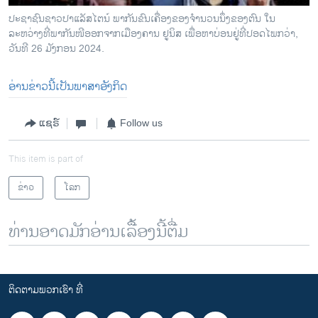
ປະຊາຊົນຊາວປາແລັສໄຕນ໌ ພາກັນຂົນເຄື່ອງຂອງຈໍານວນນຶ່ງຂອງຕົນ ໃນ
ລະຫວ່າງທີ່ພາກັນໜີອອກຈາກເມືອງຄານ ຢູນິສ ເພື່ອຫາບ່ອນຢູ່ທີ່ປອດໄພກວ່າ,
ວັນທີ 26 ມັງກອນ 2024.
ອ່ານຂ່າວນີ້ເປັນພາສາອັງກິດ
ແຊຣ໌
Follow us
This item is part of
ຂ່າວ
ໂລກ
ທ່ານອາດມັກອ່ານເລື້ອງນີ້ຕື່ມ
ຕິດຕາມພວກເຮົາ ທີ່