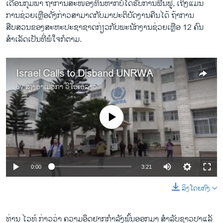
ເດືອນກຸມພາ ຖ້າການສະໜອງທຶນຫາກບໍ່ໄດ້ຮັບການຟື້ນຟູ, ເຖິງແມ່ນ
ການຊ່ວຍເຫຼືອດັ່ງກ່າວສາມາດກັບມາປະຕິບັດງານຄືນໄດ້ ຖ້າການ
ສືບສວນຂອງສະຫະປະຊາຊາດກ່ຽວກັບພະນັກງານຊ່ວຍເຫຼືອ 12 ຄົນ
ສຳເລັດເປັນທີ່ພໍໃຈກໍຕາມ.
Israel Calls to Disband UNRWA
by
ສຽງອາເມຣິກາ ວີໂອເອລາວ
No media source currently available
0:00
3:21
ລິງໂດຍກົງ
ທ່ານ​ ໄວທ໌ ​ກ່າວ​ວ່າ ຄວາມ​ອຶດ​ຢາກກໍາລັງ​ພົ້ນອອກມາ ​ສໍາລັບ​ຊາວ​ປາ​ແລັ​