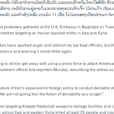
ະ​ຫະ​ລັດ ບໍ່​ຫົວ​ຊາ​ນຳ​ການ​ຕ້ອງ​ຕິ​ເຊັ່ນ​ນັ້ນ ແລະ​ແທນ​ທີ່​ຈະ​ຖິ້ມ​ໂທດ​ໃສ່​ອີ​ຣັກ ທີ່​ປ່
ີ​ຣ່ານ ປະ​ຕິ​ບັດ​ການຢູ່ພາຍ​ໃນ​ປະ​ເທດຂອງ​ພວກ​ເຂົາ​ເຈົ້າ ໄດ້​ຕາມ​ໃຈ ເຖິງ​ແມ່ນ​
່​ສະ​ຫະ​ລັດ ແລະ​ກຳ​ລັງ​ປະ​ສົມ ມາ​ແລ້ວ 11 ເທື່ອ ໃນ​ໄລ​ຍະ​ສອງ​ເດືອນ​ຜ່ານ​ມາ ກໍ​
d protesters gathered at the U.S. Embassy in Baghdad on Tues
strikes targeting an Iranian-backed militia in Iraq and Syria.
es have sparked anger and criticism by top Iraqi officials, but t
 actions and warning it could strike again.
g to let Iran get away with using a proxy force to attack America
artment official told reporters Monday, describing the strikes as
eature of Iran's expansionist foreign policy to conduct deniable at
We are not giving Iran the fiction of deniability any longer."
ikes targeting Kataeb Hezbollah weapons storage facilities an
s across Iraq and eastern Syria killed at least 25 people and in