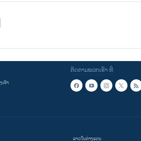
ຕິດຕາມພວກເຮົາ ທີ່
ເຮົາ
ລາວໃນຕ່າງແດນ