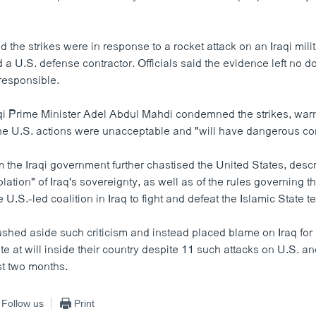
aid the strikes were in response to a rocket attack on an Iraqi mil
ed a U.S. defense contractor. Officials said the evidence left no 
responsible.
i Prime Minister Adel Abdul Mahdi condemned the strikes, warn
the U.S. actions were unacceptable and "will have dangerous c
 the Iraqi government further chastised the United States, descr
iolation" of Iraq's sovereignty, as well as of the rules governing 
e U.S.-led coalition in Iraq to fight and defeat the Islamic State t
rushed aside such criticism and instead placed blame on Iraq for
te at will inside their country despite 11 such attacks on U.S. an
st two months.
Follow us
Print