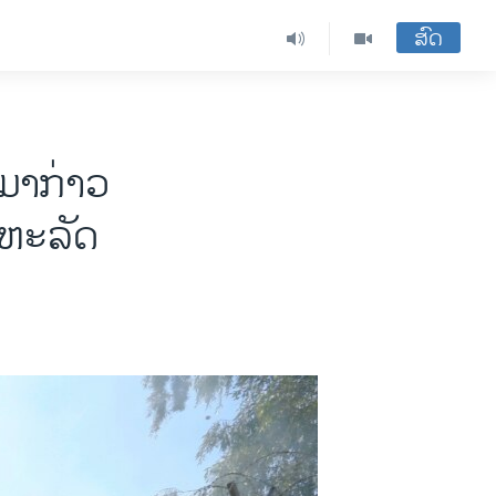
ສົດ
ມາ​ກ່າວ​
ຫະ​ລັດ