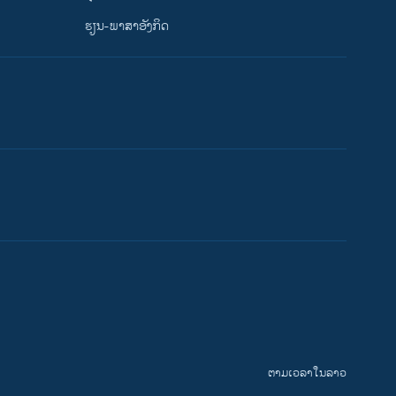
ຮຽນ-ພາສາອັງກິດ
ຕາມເວລາໃນລາວ