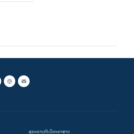
ສຸຂະພາບກັບວິທະຍາສາດ