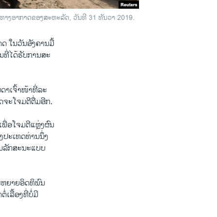
ຕີ​ທາງ​ອາ​ກາດ​ຂອງ​ສະ​ຫະ​ລັດ, ວັນ​ທີ 31 ທັນ​ວາ 2019.
ດ ໃນ​ວັນ​ອັງ​ຄານມື້
ທີ່​ໄດ້​ຮັບ​ການ​ສະ​
​ເຈົ້າ​ໜ້າ​ທີ່​ລະ​
ດ​ຈະໂຈມ​ຕີ​ຕື່ມອີກ.
ື່ອ​ໂຈມ​ຕີແຫຼ່ງ​ຜົນ​
​ປະ​ເທດ​ທ່ານ​ນຶ່ງ ​
ູ່​ໃນ​ລັກສະ​ນະແບບ
​ຫຍາຍອິດ​ທິ​ພົນ​
ເລື້ອງ​ທີ່ບໍ່​ມີ