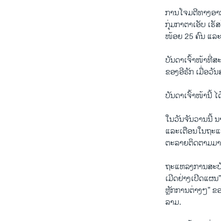
ການ​ໂຈມ​ຕີ​ທາງ​ອາ​
ກຸ່ມ​ກາ​ຕາ​ເອັບ ເຮັ​
ໜ້ອຍ 25 ຄົນ ແລະ​
ບັນ​ດາ​ເຈົ້າ​ໜ້າ​ທີ່
ຂອງ​ອີ​ຣັກ ເມື່ອ​ວັນ
ບັນ​ດາ​ເຈົ້າ​ໜ້ານີ້ 
ໃນ​ວັນ​ຈັນ​ວານນີ້ ນ
ແລະ​ເຕືອນ​ໃນ​ຖະ​ແຫ
ຕະ​ລາຍຕິດ​ຕາມ​ມາ
ຖະ​ແຫລງ​ການ​ສະ​ບັບ​
ເມີດ​ຢ່າງ​ເປີດ​ແຜນ”
ຫຼັກ​ການ​ຕ່າງໆ” ຂອງ​ກ
ລາມ.