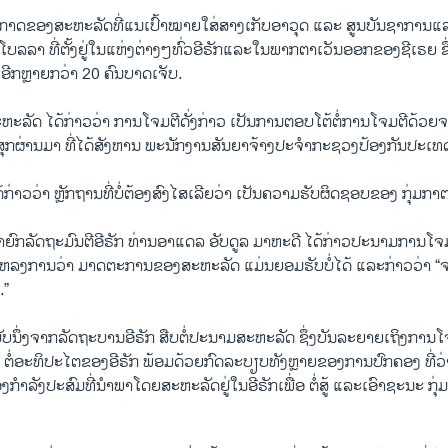
ກາດ​ຂອງ​ສະ​ຫະ​ລັດທີ່​ແນ​ເປົ້າ​ໝາຍ​ໃສ່ສາງ​ເກັບ​ອາ​ວຸດ ແລະ ​ສູນ​ບັນ​ຊາ​ການ​
ສໂບ​ລ​ລາ ທີ່​ຕັ້ງ​ຢູ່​ໃນ​ແຫ່ງ​ຕ່າງໆ​ທົ່ວ​ອີ​ຣັກແລະ​ໃນ​ພາກ​ຕາ​ເວັນ​ອອກ​ຂອງ​ຊີ​ເຣຍ ຊຶ່
ອີກຫຼາຍກວ່າ 20 ຄົນ​ບາດ​ເຈັບ.
​ສະ​ຫະ​ລັດ ໄດ້​ກ່າ​ວວ່າ ການ​ໂຈມ​ຕີ​ດັ່ງ​ກ່າວ ເປັນ​ການ​ຕອບ​ໂຕ້​ຕໍ່​ການ​ໂຈມ​ຕີ​ດ້ວ
​ສຸກ​ຜ່ານ​ມາ ທີ່​ໄດ້​ສັງ​ຫານ ພະ​ນັກ​ງານ​ສັນ​ຍາ​ຈ້າງ​ປະ​ຈຳ​ກະ​ຊວງ​ປ້ອງ​ກັນ​ປະ​ເທດ​
ໄດ້​ກ່າວ​ວ່າ ຫຼັກ​ຖານ​ທີ່ບໍ່​ຕ້ອງ​ສົງ​ໄສ​ເລີຍວ່າ ເປັນ​ຄວາມ​ຮັບ​ຜິດ​ຊອບ​ຂອງ ​ກຸ່ມ​ກາ​
​າ​ຍົກ​ລັດ​ຖະ​ມົນ​ຕີອີ​ຣັກ ທ່ານອາ​ແດ​ລ ອັບ​ດູ​ລ ມາຫະດີ ໄດ້​ກ່າວ​ປະ​ນາມ​ການ​ໂຈ
ລງ​ການ​ວ່າ ມາດ​ຕະ​ການ​ຂອງ​ສະ​ຫະ​ລັດ ແມ່ນຍອມ​ຮັບ​ບໍ່​ໄດ້ ແລະກ່າວ​ວ່າ “ຈະ​ມ
.”
ນຶ່ງ​ຈາກ​ລັດ​ຖະ​ບານ​ອີ​ຣັກ ສືບ​ຕໍ່​ປະ​ນາມ​ສະ​ຫະ​ລັດ ຊຶ່ງ​ບັນ​ລະ​ຍາຍ​ເຖິງ​ການ​ໂຈມ
 ຕໍ່​ອະ​ທິ​ປະ​ໄຕ​ຂອງ​ອີ​ຣັກ ພ້ອມ​ດ້ວຍ​ກົດ​ລະ​ບຽບ​ທັງຫຼາຍ​ຂອງ​ການ​ປົກ​ຄອງ ທີ່​
ຳ​ລັງ​ປະ​ສົມ​ທີ່​ນຳ​ພາ​ໂດຍ​ສະ​ຫະ​ລັດ​ຢູ່​ໃນ​ອີ​ຣັກ​ເພື່ອ ຕໍ່​ສູ້​ ແລະ​ເອົາ​ຊະ​ນະ ກຸ່ມກ