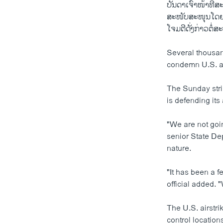
ບັນ​ດາ​ເຈົ້າ​ໜ້າ​ທີ່ສ
ສະ​ໜັບ​ສະ​ໜຸນ​ໂດຍ​ອ
ໂຈມ​ຕີ​ດັ່ງ​ກ່າວ​ຕໍ
Several thousan
condemn U.S. air
The Sunday strik
is defending its
"We are not goin
senior State Dep
nature.
"It has been a f
official added. "
The U.S. airstr
control location