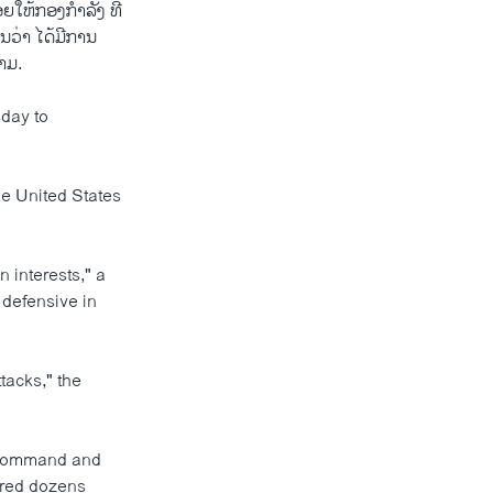
ອຍ​ໃຫ້ກອງ​ກຳ​ລັງ​ ທີ່​
ວ່າ ໄດ້​ມີ​ການ​
ຕາມ.
day to
he United States
n interests," a
 defensive in
tacks," the
d command and
jured dozens