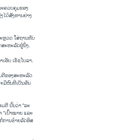
ແລະ​ຄວບ​ຄຸມຂອງ ​
ງ​ໄດ້​ສັງ​ຫານ​ຢ່າງ​
ຍ​ຈະຫຼວດ ໃສ່​ຖານ​ທັບ​
ສະ​ຫະ​ລັດຜູ້​ນຶ່ງ.
ຕາ​ເອັບ ເຮັ​ຊ​ໂບ​ລາ.
ມ​ຕີ​ຂອງ​ສະ​ຫະ​ລັດ
ີ​ຜົນທີ່ເປັນອັນ​
​ຕີ ນັ້ນ​ວ່າ “ລະ​
ວ່າ “ເປົ້າ​ໝາຍ ແລະ
ໍ່​ການ​ຮ້າຍ​ລັດ​ອິ​ສ​