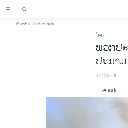
ລິ້ງ
ສຳຫລັບ
ເຂົ້າ
ຄົ້ນຫາ
ວັນອາທິດ, 09 ສິງຫາ 2026
ໂຮມເພຈ
ຫາ
ໂລກ
ລາວ
ຂ້າມ
ພວກປະ​ທ້
ຂ້າມ
ອາເມຣິກາ
ຂ້າມ
ການເລືອກຕັ້ງ ປະທານາທີບໍດີ ສະຫະລັດ
ປະ​ນາມ 
ໄປ
2024
ຫາ
ຂ່າວ​ຈີນ
ຊອກ
31,12,2019
ຄົ້ນ
ໂລກ
ແຊຣ໌
ເອເຊຍ
ອິດສະຫຼະພາບດ້ານການຂ່າວ
ຊີວິດຊາວລາວ
ຊຸມຊົນຊາວລາວ