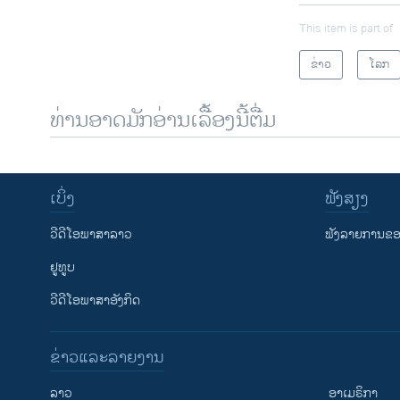
This item is part of
ຂ່າວ
ໂລກ
ທ່ານອາດມັກອ່ານເລື້ອງນີ້ຕື່ມ
ເບິ່ງ
ຟັງສຽງ
ວີດີໂອພາສາລາວ
ຟັງລາຍການຂອງ
ຢູທູບ
ວີດີໂອພາສາອັງກິດ
ຂ່າວແລະລາຍງານ
ລາວ
ອາເມຣິກາ