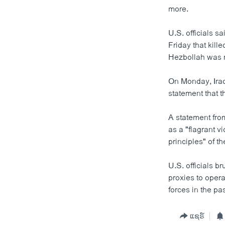
more.
U.S. officials s
Friday that kill
Hezbollah was 
On Monday, Iraq
statement that 
A statement from
as a "flagrant v
principles" of th
U.S. officials b
proxies to opera
forces in the pa
ແຊຣ໌