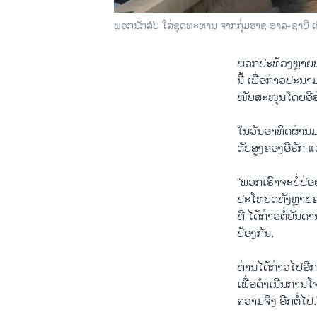
​ພວກນັກ​ລົບ ​ໃສ່​ຊຸດ​ທະ​ຫານ ຈາກກຸ່ມ​ຮາ​ຊ ອາ​ລ-ຊາ​ບີ
ພວກ​ປະ​ທ້ວງຫຼາຍ​ພັ
ນີ້ ເພື່ອ​ກ່າວ​ປະ​ນ
ໜັບ​ສະ​ໜຸນ​ໂດຍ​ອີ​ຣ່
ໃນ​ວັນ​ອາ​ທິດ​ຜ່ານ​ມ
ດັບ​ສູງ​ຂອງ​ອີ​ຣັກ
“ພວກ​ເຮົາ​ຈະ​ບໍ່​ປ່
ປະ​ໂຫຍດ​ທັງຫຼາຍ​ຂອງ
ທີ່ ໄດ້​ກ່າວຕໍ່​ບັນ
ປ້ອງ​ກັນ.
ທ່ານ​ໄດ້​ກ່າວ​ໄປອີກ
ເພື່ອ​ດຳ​ເນີນ​ການ​ໂຈມ
ຄວາມ​ຈິງ ອີກ​ຕໍ່​ໄປ.