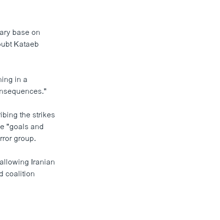
itary base on
doubt Kataeb
ing in a
onsequences."
ibing the strikes
the "goals and
error group.
 allowing Iranian
d coalition