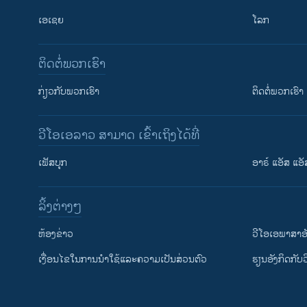
ເອເຊຍ
ໂລກ
ຕິດຕໍ່ພວກເຮົາ
ກ່ຽວກັບພວກເຮົາ
ຕິດຕໍ່ພວກເຮົາ
ວີໂອເອລາວ ສາມາດ ເຂົ້າເຖິງໄດ້ທີ່
ເຟັສບຸກ
ອາຣ໌ ແອັສ ແອັ
​ລິ້ງ​ຕ່າງໆ
ຕິດຕາມພວກເຮົາ ທີ່
​ຫ້ອງ​ຂ່າວ
ວີ​ໂອ​ເອ​ພາ​ສາ​ອ
​ເງື່ອນ​ໄຂ​ໃນ​ການ​ນຳ​ໃຊ້​ແລະຄວາມ​ເປັນ​ສ່​ວນ​ຕົວ
​ຮຽນ​ອັງ​ກິດ​ກັບ​
ພາສາຕ່າງໆ