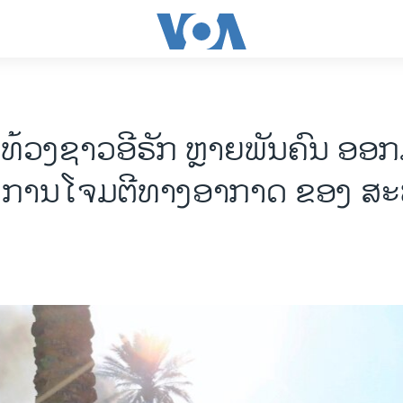
ວງ​​ຊາວ​ອີ​ຣັກ ຫຼາຍ​ພັນ​ຄົນ ອອກ​
ການ​ໂຈມ​ຕີ​ທາງ​ອາ​ກາດ ຂອງ ສະ​