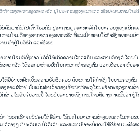
 ເຜົາ​ກຳ​ແພງ​ສະ​ຖານ​ທູດ​ສະ​ຫະ​ລັດ ຢູ່​ໃນ​ນະ​ຄອນຫຼວງ​ແບກ​ແດດ ເພື່ອ​ປະ​ນາມ​ການ​ໂຈມ​
ນ​ຄົນ​ພາ​ກັນ​ໄປເຕົ້າ​ໂຮມ​ກັນ ​ຢູ່​ສະ​ຖານ​ທູດ​ສະ​ຫະ​ລັດໃນ​ນະ​ຄອນຫຼວງ​ແບັກ​ແດ
າມ ການ​ໂຈມ​ຕີ​ທາງ​ອາ​ກາດ​ຂອງ​ສະ​ຫະ​ລັດ ທີ່​ແນ​ເປົ້າ​ໝາຍ​ໃສ່​ກຳ​ລັງ​ທະ​ຫານ​ບ້ານ​
ານ ທັງ​ຢູ່​ໃນ​ອີ​ຣັກ ແລະ​ຊີ​ເຣຍ.
າ ການ​ໂຈມ​ຕີ​ດັ່ງ​ກ່າວ ໄດ້​ກໍ່​ໃຫ້​ເກີດ​ຄວາມ​ໂກດ​ແຄ້ນ ແລະ​ການ​ຕ້ອງ​ຕິ​ ໂດຍ​ບັນ​ດາ
 ແຕ່​ສະ​ຫະ​ລັດ ໄດ້​ອອກ​ມາ​ກ່າວ​ປົກ​ໃນ​ການ​ກະ​ທຳຂອງ​ຕົນ ແລະ​ເຕືອນ​ວ່າ ຕົນ​ອາ
ອຍ​ໃຫ້​ອີ​ຣ່ານຫລີກ​ເວັ້ນ​ຄວາມ​ຮັບ​ຜິດ​ຊອບ ດ້ວຍ​ການ​ໃຊ້​ກຳ​ລັງ ໃນ​ນາມ​ຂອງ​ຕົນ ເພ
​ອາ​ເມ​ຣິ​ກາ” ນັ້ນ​ແມ່ນ​ຄຳ​ເວົ້າ​ຂອງເຈົ້າ​ໜ້າ​ທີ່​ອະ​ວຸ​ໂສປະ​ຈຳ​ກະ​ຊວງ​ການ​ຕ່າງ
​ດາ​ນັກ​ຂ່​າວ​ໃນ​ວັນ​ຈັນ​ວານນີ້ ໂດຍ​ບັນ​ລະ​ຍາຍເຖິງ​ການ​ໂຈມ​ຕີ​ທາງ​ກາດ​ນັ້ນວ່າ ຢ
ວ່າ “ພວກ​ເຮົາ​ຈະ​ບໍ່​ປ່ອຍ​ໃຫ້​ອີ​ຣ່ານ ໃຊ້​ນະ​ໂຍ​ບາຍ​ການ​ຕ່າງ​ປະ​ເທດ​ໃນ​ການ​ຂະ
​ຕີ​ຕ່າງໆ ທີ່ປະ​ຕິ​ເສດ ບໍ່​ໄດ້​ເລີຍ ແລະ​ພວກ​ເຮົາ​ຈະ​ບໍ່​ຍອມ​ໃຫ້​ອີ​ຣ່ານ ປະ​ຕິ​ເສດ​ຕໍ່​
”