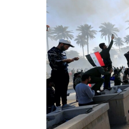
ວິທະຍາສາດ-ເທັກໂນໂລຈີ
ທຸລະກິດ
ພາສາອັງກິດ
ວີດີໂອ
ສຽງ
ລາຍການກະຈາຍສຽງ
ລາຍງານ