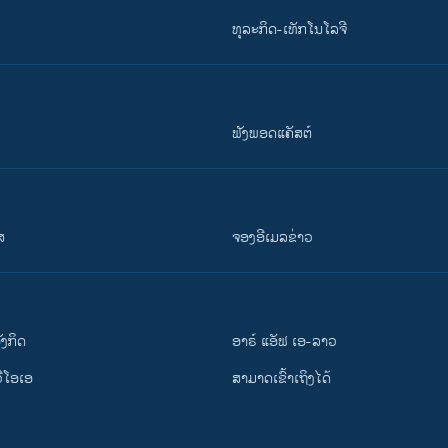
ທຸລະກິດ-ເທັກໂນໂລຈີ
ຟັງພອດແຄັສຕ໌
ສ
ຈອງອີເມລຂ່າວ
ັງ​ກິດ
ອາຣ໌ ແອັຟ ເອ-ລາວ
ວີ​ໂອ​ເອ
ສາມາດເຂົ້າເຖິງໄດ້