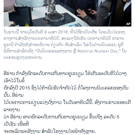
ວິທະຍາສາດ-ເທັກໂນໂລຈີ
ທຸລະກິດ
ພາສາອັງກິດ
ໃນພາບນີ້ ຖ່າຍເມື່ອວັນທີ 9 ເມສາ 2018, ທີ່ໄດ້ຖືກເປີດເຜີຍ ໂດຍເວັບໄຊຂອງ
ວີດີໂອ
ທາງການສຳນັກງານປະທານາທິບໍດີ, ສະແດງໃຫ້ເຫັນ ປະທານາທິບໍດີ ຮາຊານ
ຣູຮານີ ກຳລັງຟັງຄຳອະທິບາຍ ກ່ຽວກັບ ຜົນສຳເລັດ ໃໝ່ໃນດ້ານນິວເຄລບ ຢູ່ທີ່
ສຽງ
ພິທີການລຳລຶກເຖິງ "ວັນນິວເຄລຍແຫ່ງຊາດ ຫຼື National Nuclear Day," ໃນ
ນະຄອນຫຼວງເຕຫະຣ່ານ.
ລາຍການກະຈາຍສຽງ
ຕິດຕາມພວກເຮົາ ທີ່
ລາຍງານ
ອີຣ່ານ ກຳລັງຍົກລະດັບການກັ່ນທາດຢູເຣນຽມ ໃຫ້ເກີນລະດັບທີ່ໄດ້ວາງ
ເອົາໄວ້ໃນຂໍ້
ຕົກລົງປີ 2015 ຊຶ່ງໄດ້ກຳນົດຂີດຈຳກັດໄວ້ ຕໍ່ໂຄງການນິວເຄລຍຂອງຕົນ
ພາສາຕ່າງໆ
ນັ້ນ. ອີຣ່ານ
ໄດ້ປະກາດການປ່ຽນແປ່ງດັ່ງກ່າວ ໃນວັນອາທິດມື້ນີ້. ອົງການຂ່າວຣອຍເຕີ
ລາຍງານ
ວ່າ ອີຣ່ານ ອາດຍົກລະດັບການກັ່ນທາດຢູເຣນຽມ ຂຶ້ນເຖິງ ລະດັບ 5
ເປີເຊັນ ເພື່ອທີ່
ຈະຜະລິດພະລັງງານ ສຳລັບໂຮງງານໄຟຟ້າທັງຫຼາຍ.