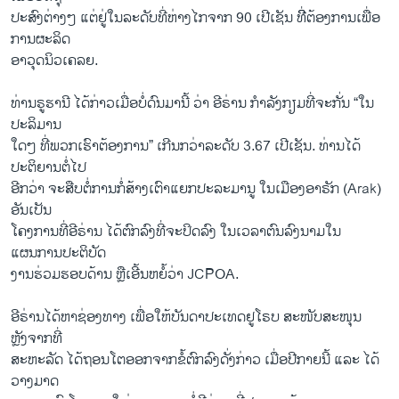
ປະສົງຕ່າງໆ ແຕ່ຢູ່ໃນລະດັບທີ່ຫ່າງໄກຈາກ 90 ເປີເຊັນ ທີີ່ຕ້ອງການເພື່ອ
ການຜະລິດ
ອາວຸດນິວເຄລຍ.
ທ່ານຣູຮານີ ໄດ້ກ່າວເມື່ອບໍ່ດົນມານີ້ ວ່າ ອີຣ່ານ ກຳລັງກຽມທີ່ຈະກັ່ນ “ໃນ
ປະລິມານ
ໃດໆ ທີ່ພວກເຮົາຕ້ອງການ” ເກີນກວ່າລະດັບ 3.67 ເປີເຊັນ. ທ່ານໄດ້
ປະຕິຍານຕໍ່ໄປ
ອີກວ່າ ຈະສືບຕໍ່ການກໍ່ສ້າງເຕົາແຍກປະລະມານູ ໃນເມືອງອາຣັກ (Arak)
ອັນເປັນ
ໂຄງການທີ່ອີຣ່ານ ໄດ້ຕົກລົງທີ່ຈະປິດລົງ ໃນເວລາຕົນລົງນາມໃນ
ແຜນການປະຕິບັດ
ງານຮ່ວມຮອບດ້ານ ຫຼືເອີ້ນຫຍໍ້ວ່າ JCPOA.
ອີຣ່ານໄດ້ຫາຊ່ອງທາງ ເພື່ອໃຫ້ບັນດາປະເທດຢູໂຣບ ສະໜັບສະໜຸນ
ຫຼັງຈາກທີ່
ສະຫະລັດ ໄດ້ຖອນໂຕອອກຈາກຂໍ້ຕົກລົງດັ່ງກ່າວ ເມື່ອປີກາຍນີ້ ແລະ ໄດ້
ວາງມາດ