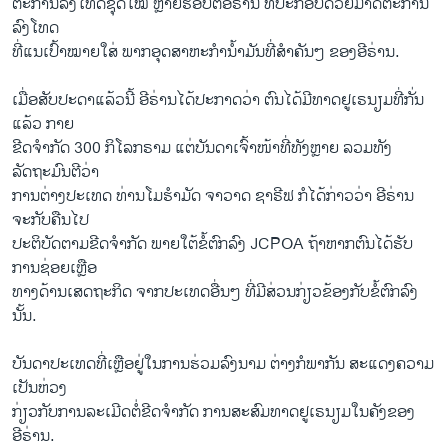
ຕະການລົງໂທດຊຸດໃໝ່ ຫຼາຍຮອບຕໍ່ອີຣ່ານ ທີ່ປະກອບດ້ວຍມາດຕະການ
ລົງໂທດ
ທີ່ແນເປົ້າໝາຍໃສ່ ພາກອຸດສາຫະກຳນ້ຳມັນທີ່ສຳຄັນໆ ຂອງອີຣ່ານ.
ເມື່ອສັບປະດາແລ້ວນີ້ ອີຣ່ານໄດ້ປະກາດວ່າ ຕົນໄດ້ມີທາດຢູເຣນຽມທີ່ກັ່ນ
ແລ້ວ ກາຍ
ຂີດຈຳກັດ 300 ກິໂລກຣາມ ແຕ່ບັນດາເຈົ້າໜ້າທີ່ທັງຫຼາຍ ລວມທັງ
ລັດຖະມົນຕີວ່າ
ການຕ່າງປະເທດ ທ່ານໂມຮຳມັດ ຈາວາດ ຊາຣີຟ ກໍໄດ້ກ່າວວ່າ ອີຣ່ານ
ຈະກັບຄືນໄປ
ປະຕິບັດຕາມຂີດຈຳກັດ ພາຍໃຕ້ຂໍ້ຕົກລົງ JCPOA ຖ້າຫາກຕົນໄດ້ຮັບ
ການຊ່ອຍເຫຼືອ
ທາງດ້ານເສດຖະກິດ ຈາກປະເທດອື່ນໆ ທີ່ມີສ່ວນກ່ຽວຂ້ອງກັບຂໍ້ຕົກລົງ
ນັ້ນ.
ບັນດາປະເທດທີ່ເຫຼືອຢູ່ໃນການຮ່ວມລົງນາມ ຕ່າງ​ກໍ​ພາ​ກັນ ສະແດງຄວາມ
ເປັນຫ່ວງ
ກ່ຽວກັບການລະເມີດຕໍ່ຂີດຈຳກັດ ການສະສົມທາດຢູເຣນຽມໃນຄັງຂອງ
ອີຣ່ານ.