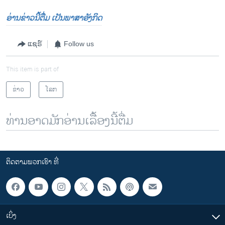
ອ່ານຂ່າວນີ້ຕື່ມ ເປັນພາສາອັງກິດ
ແຊຣ໌
Follow us
This item is part of
ຂ່າວ
ໂລກ
ທ່ານອາດມັກອ່ານເລື້ອງນີ້ຕື່ມ
ຕິດຕາມພວກເຮົາ ທີ່
ເບິ່ງ