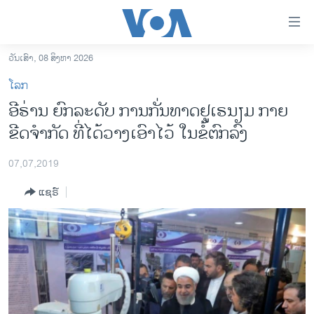
ລິ້ງ
ສຳຫລັບ
ເຂົ້າ
ວັນເສົາ, 08 ສິງຫາ 2026
ຫາ
ໂຮມເພຈ
ໂລກ
ຂ້າມ
ລາວ
ອີຣ່ານ ຍົກລະດັບ ການກັ່ນທາດຢູເຣນຽມ ກາຍ
ຂ້າມ
ອາເມຣິກາ
ຂີດຈຳກັດ ທີ່ໄດ້ວາງເອົາໄວ້ ໃນຂໍ້ຕົກລົງ
ຂ້າມ
ໄປ
ການເລືອກຕັ້ງ ປະທານາທີບໍດີ ສະຫະລັດ 2024
ຫາ
07,07,2019
ຂ່າວ​ຈີນ
ຊອກ
ແຊຣ໌
ຄົ້ນ
ໂລກ
ເອເຊຍ
ອິດສະຫຼະພາບດ້ານການຂ່າວ
ຊີວິດຊາວລາວ
ຊຸມຊົນຊາວລາວ