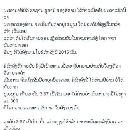
ປະທານາທິບໍດີ ຮາຊານ ຣູຮານີ ຂອງອີຣ່ານ ໄດ້ກ່າວເມື່ອສັບປະດາແລ້ວນີ້
ວ່າ
ປະເທດຂອງທ່ານ ຈະເລີ້ມກັ່ນທາດຢູເຣນຽມ ໃຫ້ມີລະດັບທີ່ສູງຂຶ້ນກວ່າ
ເກົ່າ ເວັ້ນເສຍ
ແຕ່ວ່າ ຕົນໄດ້ຮັບການຊ່ອຍເຫຼືອຜ່ອນຜັນໃນດ້ານການລົງໂທດ ຈາກ
ບັນດາປະເທດ
ອື່ນໆ ທີ່ໄດ້ລົງນາມໃນຂໍ້ຕົກລົງປີ 2015 ນັ້ນ.
ຂໍ້ຕົກລົງທີ່ກ່າວນັ້ນ ຊຶ່ງມີເປົ້າໝາຍເພື່ອລະງັບຄວາມຢ້ານກົວໃດໆທີ່ວ່າ
ອີຣ່ານຈະດຳ
ເນີນການ ຈົນເຖິງຂັ້ນມີອາວຸດນິວເຄລຍ. ຂໍ້ຕົກລົງນີ້ ໄດ້ຫ້າມອີຣ່ານ ບໍ່ໃຫ້
ກັ່ນທາດ
ຢູເຣນຽມ ເກີນລະດັບ 3.67 ເປີເຊັນ ແລະໄດ້ກ່າວວ່າ ຕົນສາມາດມີໄວ້ພຽງ
ແຕ່ 300
ກິໂລກຣາມ ຂອງທາດດັ່ງກ່າວ ໃນຄັງຂອງຕົນ.
ລະດັບ 3.67 ເປີເຊັນ ນັ້ນ ແມ່ນພຽງພໍສຳລັບການຜະລິດພະລັງນິວເຄລຍ
ເພື່ອວັດຖຸ